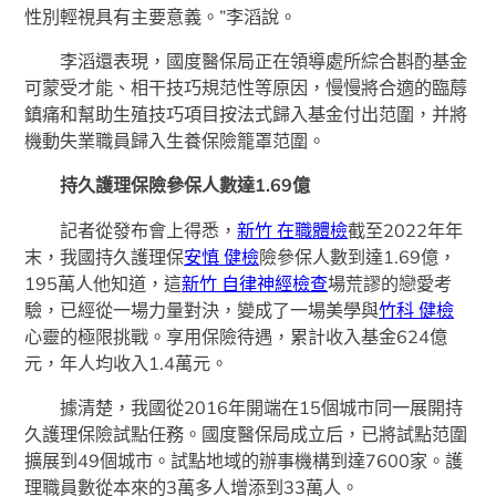
性別輕視具有主要意義。”李滔說。
李滔還表現，國度醫保局正在領導處所綜合斟酌基金
可蒙受才能、相干技巧規范性等原因，慢慢將合適的臨蓐
鎮痛和幫助生殖技巧項目按法式歸入基金付出范圍，并將
機動失業職員歸入生養保險籠罩范圍。
持久護理保險參保人數達1.69億
記者從發布會上得悉，
新竹 在職體檢
截至2022年年
末，我國持久護理保
安慎 健檢
險參保人數到達1.69億，
195萬人他知道，這
新竹 自律神經檢查
場荒謬的戀愛考
驗，已經從一場力量對決，變成了一場美學與
竹科 健檢
心靈的極限挑戰。享用保險待遇，累計收入基金624億
元，年人均收入1.4萬元。
據清楚，我國從2016年開端在15個城市同一展開持
久護理保險試點任務。國度醫保局成立后，已將試點范圍
擴展到49個城市。試點地域的辦事機構到達7600家。護
理職員數從本來的3萬多人增添到33萬人。