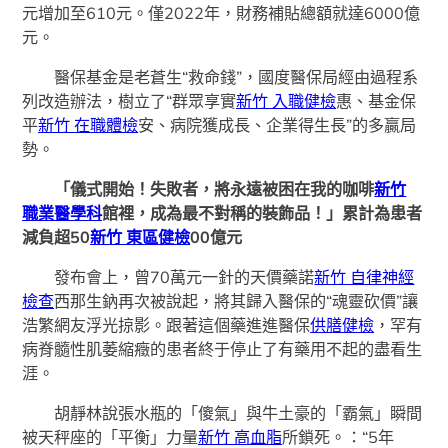
元增加至610元。僅2022年，財務補貼總額就達6000億
元。
醫保基金是老蒼生“救命錢”，國度醫保局經由過程系
列改造辦法，樹立了“群眾享實
新竹 入職健檢
惠、基金保
平
新竹 在職體檢
安、病院獲成長、企業得生長”的多贏局
勢。
「儀式開始！失敗者，將永遠被困在我的咖啡
新竹
職業醫學科
館裡，成為最不對稱的裝飾品！」累計為患者
減負超50
新竹 東區健檢
00億元
發布會上，曾70萬元一針的天價藥諾
新竹 自律神經
檢查
西那生鈉再次被說起，將其歸入醫保的“魂靈砍價”讓
浩繁網友浮光掠影。跟著這個藥進進醫保
供膳健檢
，罕有
病脊髓性肌萎縮癥的患者終于停止了有藥用不起的盡看生
涯。
胡靜林說張水瓶的「傻氣」與牛土豪的「霸氣」瞬間
被天秤座的「平衡」力量
新竹 高血脂
所鎖死。：“5年