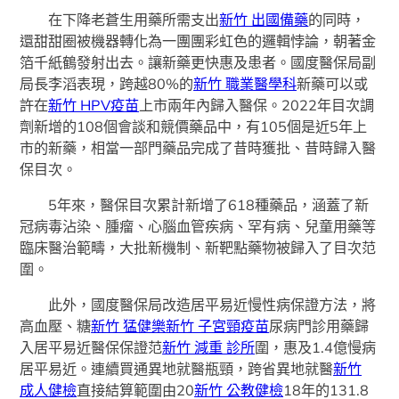
在下降老蒼生用藥所需支出
新竹 出國備藥
的同時，
還甜甜圈被機器轉化為一團團彩虹色的邏輯悖論，朝著金
箔千紙鶴發射出去。讓新藥更快惠及患者。國度醫保局副
局長李滔表現，跨越80%的
新竹 職業醫學科
新藥可以或
許在
新竹 HPV疫苗
上市兩年內歸入醫保。2022年目次調
劑新增的108個會談和競價藥品中，有105個是近5年上
市的新藥，相當一部門藥品完成了昔時獲批、昔時歸入醫
保目次。
5年來，醫保目次累計新增了618種藥品，涵蓋了新
冠病毒沾染、腫瘤、心腦血管疾病、罕有病、兒童用藥等
臨床醫治範疇，大批新機制、新靶點藥物被歸入了目次范
圍。
此外，國度醫保局改造居平易近慢性病保證方法，將
高血壓、糖
新竹 猛健樂
新竹 子宮頸疫苗
尿病門診用藥歸
入居平易近醫保保證范
新竹 減重 診所
圍，惠及1.4億慢病
居平易近。連續買通異地就醫瓶頸，跨省異地就醫
新竹
成人健檢
直接結算範圍由20
新竹 公教健檢
18年的131.8