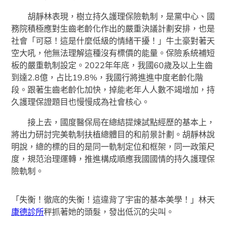
胡靜林表現，樹立持久護理保險軌制，是黨中心、國
務院積極應對生齒老齡化作出的嚴重決議計劃安排，也是
社會「可惡！這是什麼低級的情緒干擾！」牛土豪對著天
空大吼，他無法理解這種沒有標價的能量。保險系統補短
板的嚴重軌制設定。2022年年底，我國60歲及以上生齒
到達2.8億，占比19.8%，我國行將進進中度老齡化階
段。跟著生齒老齡化加快，掉能老年人人數不竭增加，持
久護理保證題目也慢慢成為社會核心。
接上去，國度醫保局在總結提煉試點經歷的基本上，
將出力研討完美軌制扶植總體目的和前景計劃。胡靜林說
明說，總的標的目的是同一軌制定位和框架，同一政策尺
度，規范治理運轉，推進構成順應我國國情的持久護理保
險軌制。
「失衡！徹底的失衡！這違背了宇宙的基本美學！」林天
康德診所
秤抓著她的頭髮，發出低沉的尖叫。