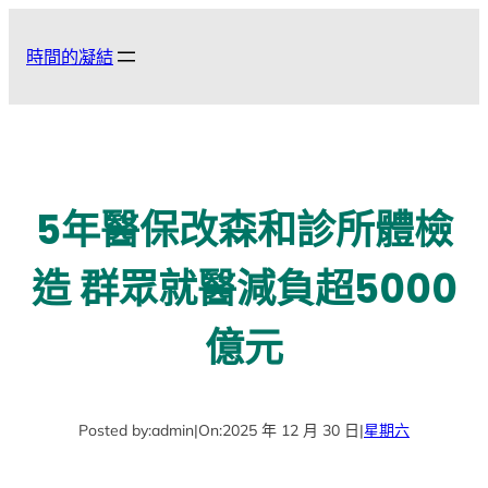
跳
至
時間的凝結
主
要
內
容
5年醫保改森和診所體檢
造 群眾就醫減負超5000
億元
Posted by:
admin
|
On:
2025 年 12 月 30 日
|
星期六