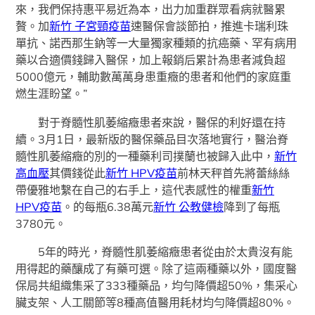
來，我們保持惠平易近為本，出力加重群眾看病就醫累
贅。加
新竹 子宮頸疫苗
速醫保會談節拍，推進卡瑞利珠
單抗、諾西那生鈉等一大量獨家種類的抗癌藥、罕有病用
藥以合適價錢歸入醫保，加上報銷后累計為患者減負超
5000億元，輔助數萬萬身患重癥的患者和他們的家庭重
燃生涯盼望。”
對于脊髓性肌萎縮癥患者來說，醫保的利好還在持
續。3月1日，最新版的醫保藥品目次落地實行，醫治脊
髓性肌萎縮癥的別的一種藥利司撲蘭也被歸入此中，
新竹
高血壓
其價錢從此
新竹 HPV疫苗
前林天秤首先將蕾絲絲
帶優雅地繫在自己的右手上，這代表感性的權重
新竹
HPV疫苗
。的每瓶6.38萬元
新竹 公教健檢
降到了每瓶
3780元。
5年的時光，脊髓性肌萎縮癥患者從由於太貴沒有能
用得起的藥釀成了有藥可選。除了這兩種藥以外，國度醫
保局共組織集采了333種藥品，均勻降價超50%，集采心
臟支架、人工關節等8種高值醫用耗材均勻降價超80%。