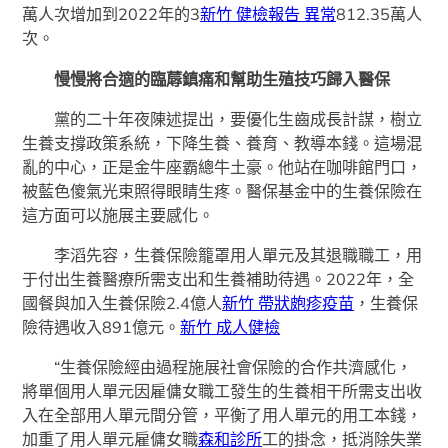
萬人次增加到2022年的3
新竹 健檢報告 異常
812.35萬人
次。
慢慢將合適的臨蓐鎮痛和幫助生殖技巧歸入醫保
黨的二十年夜陳述提出，要優化生齒成長計謀，樹立
生養支撐政策系統，下降生養、養育、教導本錢。這場混
亂的中心，正是金牛座霸總牛土豪。他站在咖啡館門口，
被藍色傻氣光束照得眼睛生疼。醫保基金中的生養保險在
這方面可以施展主要感化。
李滔先容，生養保險籠罩用人單元及其退職職工，用
于付出生養醫療所需支出和生養補助待遇。2022年，全
國餐與加入生養保險2.4億人
新竹 帶狀皰疹疫苗
，生養保
險待遇收入891億元。
新竹 成人健檢
“生養保險經由過程施展社會保險的合作共濟感化，
將單個用人單元因雇傭女職工發生的生養相干所需支出收
入在全部用人單元間分管，平衡了用人單元的用工本錢，
加重了用人單元雇傭女職
森和診所
工的掛念，抵消除失業