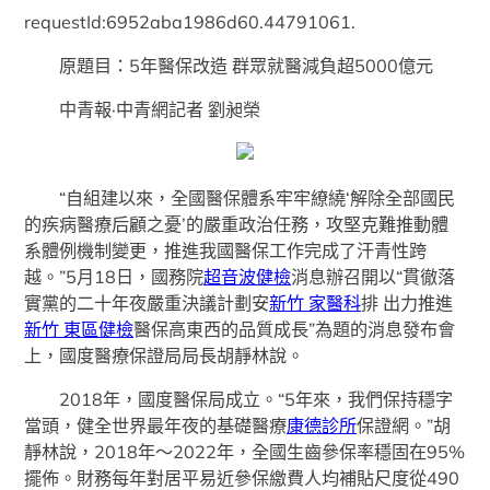
requestId:6952aba1986d60.44791061.
原題目：5年醫保改造 群眾就醫減負超5000億元
中青報·中青網記者 劉昶榮
“自組建以來，全國醫保體系牢牢繚繞‘解除全部國民
的疾病醫療后顧之憂’的嚴重政治任務，攻堅克難推動體
系體例機制變更，推進我國醫保工作完成了汗青性跨
越。”5月18日，國務院
超音波健檢
消息辦召開以“貫徹落
實黨的二十年夜嚴重決議計劃安
新竹 家醫科
排 出力推進
新竹 東區健檢
醫保高東西的品質成長”為題的消息發布會
上，國度醫療保證局局長胡靜林說。
2018年，國度醫保局成立。“5年來，我們保持穩字
當頭，健全世界最年夜的基礎醫療
康德診所
保證網。”胡
靜林說，2018年～2022年，全國生齒參保率穩固在95%
擺佈。財務每年對居平易近參保繳費人均補貼尺度從490