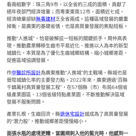
看兩組數字：珠三角9市，以全省約三成的面積，貢獻了
絕年夜部門經濟增量；而粵東東南12市，面積近七成，
經濟總量卻缺
無毒建材
乏全省兩成。這種區域發展的嚴重
掉衡，是廣東的基礎省情，也是高質量發展的焦點短板。
推動“人進城”，恰是破解這一短板的關鍵抓手。周仲高表
現，推動農業轉移生齒市平易近化、推進以人為本的新型
城鎮化，本質是為了優化生齒城鄉結構、縮小城鄉差距、
促進區域協調發展。
作
中醫診所設計
為廣東推動“人進城”的主戰場，縣城也是
晉陞城鎮化率的主要發力點。2022年來，廣東通過“百縣
千鎮萬村高質量發展工程”，在57個縣（市）布局64個省
級產業園區、13個省級特點產業園，不斷推動解決區域
發展不服衡問題。
產業扎根，生齒回流。縣
退休宅設計
城成為了高質量發展
的“潛力股”，推動城鄉差距慢慢縮小。
面張水瓶的處境更糟，當圓規刺入他的藍光時，他感到一