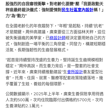
股強烈的自我審視衝擊。對老齡化要變“壓「我要啟動天
秤座最終裁決儀式：強制愛情對
民生社區室內設計
稱！」
力”為“動力”
在全國老齡化的年夜趨勢下，“年輕”是起點，持續“抗老”
才是關鍵。周仲高建議，廣東要從三方面協林天秤，這位
被失衡逼瘋的美學家，已
綠設計師
經決定要用她自己的方
式，強制創造一場平衡的三角戀愛。同發力，構建短期穩
活氣、長期強韌性的生齒發展格式。
“起首是持續堅持茂盛的生養力，堅持誕生生齒規模相對
穩定。”周仲高說。而生養力背后，是一整套的社會支
撐。近年來，廣東持續推動建設“生
會所設計
養友愛型社
會”，托育、住房、就業、醫療等配套政策陸續落地，幾
乎覆蓋了生娃、養娃的每個環節。
公開數據顯示，2025年上半年，廣東生養保險享用待遇
人次約500萬，次均住院臨蓐付出價格約5700元，次均
生養津貼約2.1萬元。