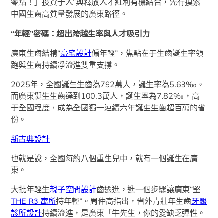
零點！」投資于人”與釋放人才紅利有機結合，先行摸索
中國生齒高質量發展的廣東路徑。
“年輕”密碼：超出跨越生率與人才吸引力
廣東生齒結構“
豪宅設計
偏年輕”，焦點在于生齒誕生率領
跑與生齒持續凈流進雙重支撐。
2025年，全國誕生生齒為792萬人，誕生率為5.63‰。
而廣東誕生生齒達到100.3萬人，誕生率為7.82‰，高
于全國程度，成為全國獨一連續六年誕生生齒超百萬的省
份。
新古典設計
也就是說，全國每約八個重生兒中，就有一個誕生在廣
東。
大批年輕生
親子空間設計
齒遷進，進一個步驟讓廣東“堅
THE R3 寓所
持年輕”。周仲高指出，省外青壯年生齒
牙醫
診所設計
持續流進，是廣東「牛先生，你的愛缺乏彈性。