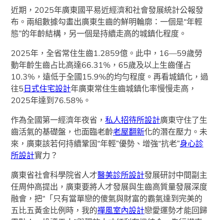
近期，2025年廣東國平易近經濟和社會發展統計公報發
布。兩組數據勾畫出廣東生齒的鮮明輪廓：一個是“年輕
態”的年齡結構，另一個是持續走高的城鎮化程度。
2025年，全省常住生齒1.2859億。此中，16—59歲勞
動年齡生齒占比高達66.31%，65歲及以上生齒僅占
10.3%，遠低于全國15.9%的均勻程度。再看城鎮化，過
往5
日式住宅設計
年廣東常住生齒城鎮化率慢慢走高，
2025年達到76.58%。
作為全國第一經濟年夜省，
私人招待所設計
廣東守住了生
齒活氣的基礎盤，也面臨老齡
老屋翻新
化的潛在壓力。未
來，廣東該若何持續鞏固“年輕”優勢、增強“抗老”
身心診
所設計
實力？
廣東省社會科學院省人才
醫美診所設計
發展研討中間副主
任周仲高提出，廣東要將人才發展與生齒高質量發展深度
融會，把“「只有當單戀的傻氣與財富的霸氣達到完美的
五比五黃金比例時，我的
禪風室內設計
戀愛運勢才能回歸