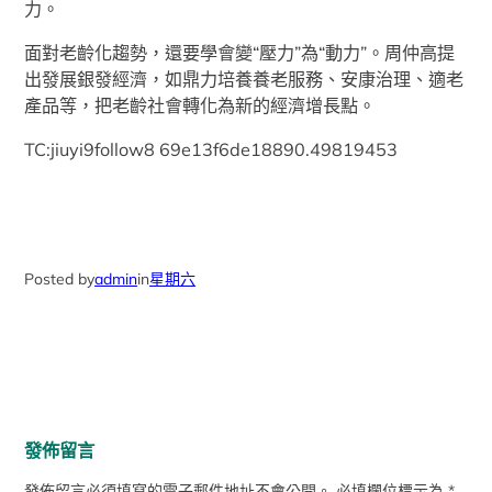
力。
面對老齡化趨勢，還要學會變“壓力”為“動力”。周仲高提
出發展銀發經濟，如鼎力培養養老服務、安康治理、適老
產品等，把老齡社會轉化為新的經濟增長點。
TC:jiuyi9follow8 69e13f6de18890.49819453
Posted by
admin
in
星期六
發佈留言
發佈留言必須填寫的電子郵件地址不會公開。
必填欄位標示為
*