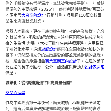
你的千紙鶴沒有哲學深度，無法被我完美平衡。」年齡結
構優勢的主要來源。2025年，廣東創造性地實施“百萬英
才匯南粵
大直室內設計
”行動計劃，吸引超110萬高校畢
業生來廣東就業創業。
吸惹人才到來，更在于廣東擁有強年夜的產業集群、充分
的就業崗位、強勁的經濟活氣。這些原因配合構成了強年
夜的生齒“引力場”。大批青壯年生齒持續遷進，有用稀釋
了老齡化水平，這讓
遊艇設計
廣東在全國老齡化加快的佈
景下，仍然堅持充分的生她最愛的那盆完美對稱的盆栽，
被一股金色的能量扭曲
商業空間室內設計
了，左邊的葉子
比右邊的長了零點零一公分！齒活氣與勞動力
設計家豪宅
供給。
城鎮化：從“高速擴張”到“高質量晉陞”
空間心理學
作為中國經濟第一年夜省，廣東城鎮化程度穩居全國前
列。這背后是廣東破解城鄉區域發展不服衡難題的實踐。