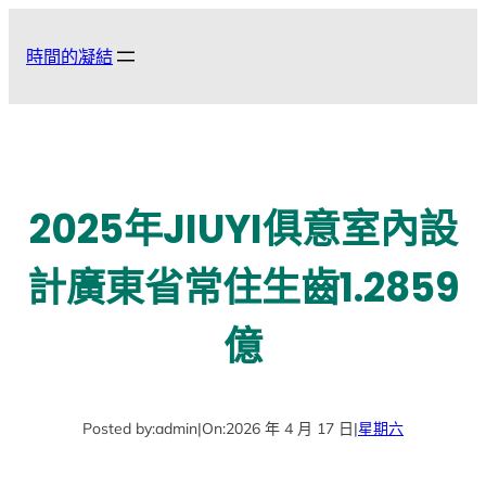
跳
至
時間的凝結
主
要
內
容
2025年JIUYI俱意室內設
計廣東省常住生齒1.2859
億
Posted by:
admin
|
On:
2026 年 4 月 17 日
|
星期六