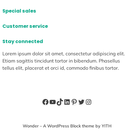
Special sales
Customer service
Stay connected
Lorem ipsum dolor sit amet, consectetur adipiscing elit.
Etiam sagittis tincidunt tortor in bibendum. Phasellus
tellus elit, placerat et orci id, commodo finibus tortor.
Facebook
YouTube
TikTok
LinkedIn
Pinterest
X
Instagram
Wonder – A WordPress Block theme by YITH