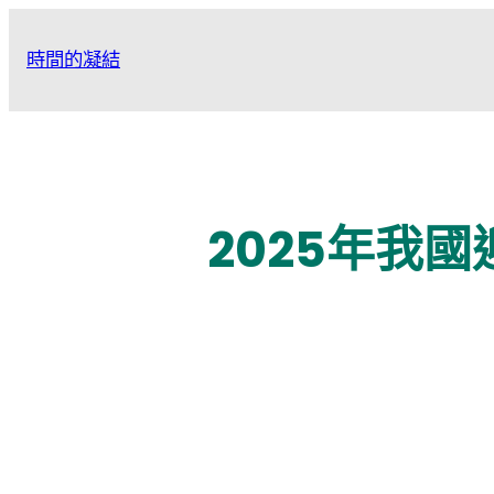
跳
至
時間的凝結
主
要
內
容
2025年我