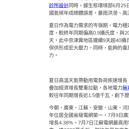
診所設計
同時，據生態環境部6月25
國氣候年成總體誤差，暴雨洪澇、高
夏日作為電力需求的岑嶺期，電力穩定
度，較終年同期偏高0.9攝氏度，與2
天，此中京津冀地區連續9天超40攝
保供形成宏大壓力。同時，能夠的臺
力。
夏日高溫天氣帶動用電負荷疾速增長
疊加經濟增長雙重拉動，各地電力
無
較往年同期增長近1.5億千瓦，創下歷
今朝，廣東、江蘇、安徽、山東、河
年位居全國省級電網第一，7月9日廣
增長4.38%。7月7日江蘇電網最高