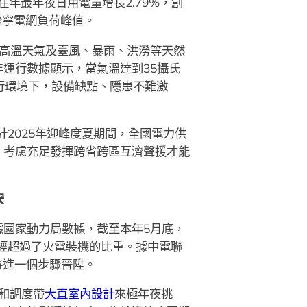
較往年最年夜日用電量增長2.79%，創
遼寧電網負荷峰值。
高溫天氣及臺風、暴雨、洪澇等天然
運行數據顯示，當氣溫達到35攝氏
運行環境下，設備缺點、隱患不難激
2025年迎峰度夏期間，全國電力供
，考慮充足發揮跨省跨區互濟聲援才能
安
國家動力局數據，截至本年5月底，
，已經超過了火電裝機的比重。據中電聯
將進一個步驟晉陞。
和調度帶
大直室內設計
來極年夜挑