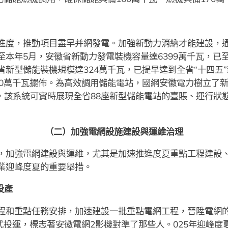
進度，推動項目盡早并網發電。加強新動力消納才能建設，
本年5月，安徽省新動力發電裝機容量達6399萬千瓦，已至“
新型儲能裝機規模達324萬千瓦，已提早達到全省“十四五
00萬千瓦擺佈。為高效調用儲能電站，國網安徽電力樹立了
，該系統可實時展現全省88座新型儲能電站的臺賬、運行狀
（二）加強電網設施建設與運維治理
，加強電網建設與運維，尤其是加速推進度夏重點工程建設
業迎峰度夏的重要舉措。
投產
程和重點任務安排，加速建設一批重點電網工程，晉陞電網的
式投運，標志著安徽電網2影機對準了那些人。025年迎峰度