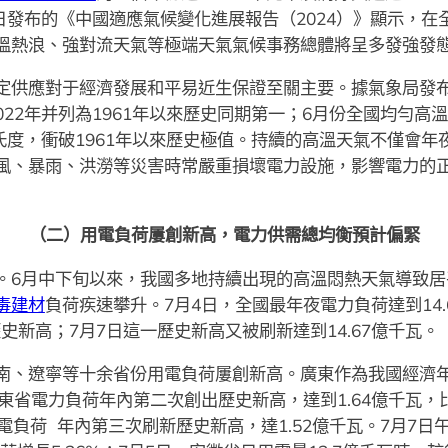
日發布的《中國適應氣候變化進展報告（2024）》顯示，在
溫熱浪、強對流天氣等極端天氣氣候事務總體將呈多發強發
供應對于經濟發展和平易近生保證至關主要。據氣象局發布數
022年并列為1961年以來歷史同期第一；6月份全國均勻高溫日
氏度，衝破1961年以來歷史極值。持續的高溫天氣不僅會
風、暴雨、洪澇等災害時常嚴重損壞電力設施，影響電力的
（二）用電負荷屢創新高，電力供需總均衡預計偏緊
。6月中下旬以來，我國多地持續出現的高溫悶熱天氣導致居
毒建材
負荷疾速攀升。7月4日，全國最年夜電力負荷達到14.
史新高；7月7日這一歷史新高又被刷新達到14.67億千瓦。
南、遼寧等十余省份用電負荷屢創新高。廣東作為我國經濟年
東省電力負荷年內第二次創出歷史新高，達到1.64億千瓦，
用電負荷 年內第三次刷新歷史新高，達1.52億千瓦。7月7