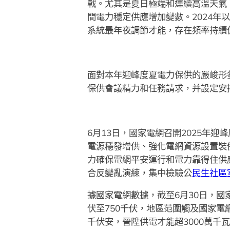
戰。尤其是夏日極端和連續高溫天氣
間電力穩定供應增加變數。2024年
系統最年夜調節才能，存在頻率持續
面對本年迎峰度夏電力保供的嚴峻形
保供會議精力和任務請求，并設定安
6月13日，國家電網召開2025年
電源穩發增供、強化電網資源設置裝
力確保電網平安運行和電力靠得住供應
合反變亂演練，集中檢驗公
民生社區
據國家電網數據，截至6月30日，國
伏至750千伏，地區范圍觸及國家電網
千伏安，晉陞供電才能超3000萬千