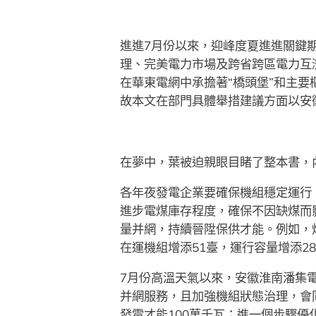
進進7月份以來，迎峰度夏進進關鍵
理、完美電力市場及跨省跨區電力互
在華東電網中承擔著“橋頭堡”和主
故本文在部門具體舉措建議方面以安
在夢中，葉被迫親眼目睹了整本書，
各年夜發電企業要確保機組穩定運行
進步電煤庫存程度，確保不因缺煤而
量并網，持續晉陞保供才能。例如，
在運機組增添51臺，運行容量增添28
7月份高溫天氣以來，安徽淮南潘集電
并網服務，且加強機組狀態治理，會
發電才能100萬千瓦；進一個步驟優