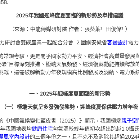
58.
2025年我國迎峰度夏面臨的新形勢及舉措建議
（來源：中能傳媒研討院 作者：張葵葉¹ 田俊偉² ）
動力研討會雙碳產業一起配合分會 2.國網安徽省
客變設計
電力
的常規考驗，更是關乎國家動力平安、經濟社會高質量發展
雙碳”目標深刻推進、極端天氣頻發、經濟復蘇動能持續釋放的
挑戰，還需破解新動力年夜規模高比例發展及消納、電力系
一、2025年迎峰度夏面臨的新形勢
（一）極端天氣呈多發強發態勢，迎峰度夏保供壓力增年夜
《中國氣候變化藍皮書（2025）》顯示，我國極端
親子空
4年我國地表均
健康住宅
勻氣溫較終年值初次超出跨越1.0攝氏
禪風室內設計
的三個年份之一，且不克不及消除其超過202