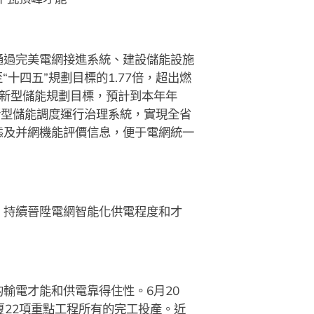
通過完美電網接進系統、建設儲能設施
十四五”規劃目標的1.77倍，超出燃
”新型儲能規劃目標，預計到本年年
新型儲能調度運行治理系統，實現全省
態及并網機能評價信息，便于電網統一
、持續晉陞電網智能化供電程度和才
輸電才能和供電靠得住性。6月20
夏22項重點工程所有的完工投產。近