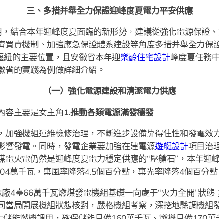
三、多措并舉全力保證迎峰度夏電力平安供應
期，結合本年迎峰度夏面臨的新形勢，建議從強化電源保證、
濟買賣機制、加強應急保證體系建設等角度多措并舉全力保
要樞紐的主要位置，且安徽省本年迎
樂齡住宅設計
峰度夏任務
徽省的實踐為例做詳細介紹。
（一）強化電源建設和清潔電力供應
內容主要是女主角
1.推動各類電源滿發穩發
，加強機組運維檢修治理，不斷進步設備靠得住性和發電效
影響發電。同時，發電企業要加強在建電源
遊艇設計
項目治
煤電火電仍然是迎峰度夏電力穩定供應的“壓艙石”，本年迎
04萬千瓦，棄風率降落4.5個百分點，棄光率降落4個百分點
廠4臺66萬千瓦燃煤發電機組基礎一向處于“火力全開”狀
同當局開展機組狀態核對，嚴格機組考察，深挖地縣調機組
化儲能燃機調用，確保儲能具備160萬千瓦、燃機具備170