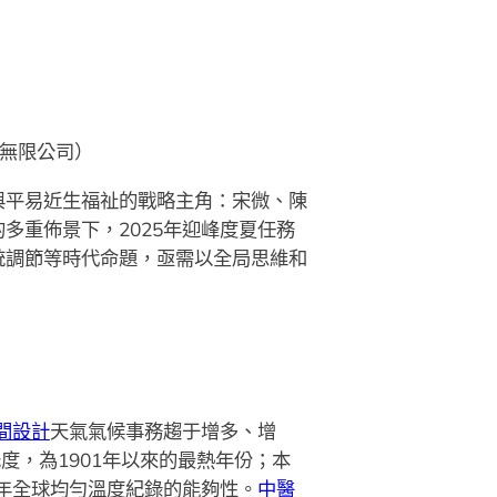
無限公司）
與平易近生福祉的戰略主角：宋微、陳
多重佈景下，2025年迎峰度夏任務
統調節等時代命題，亟需以全局思維和
間設計
天氣氣候事務趨于增多、增
度，為1901年以來的最熱年份；本
4年全球均勻溫度紀錄的能夠性。
中醫