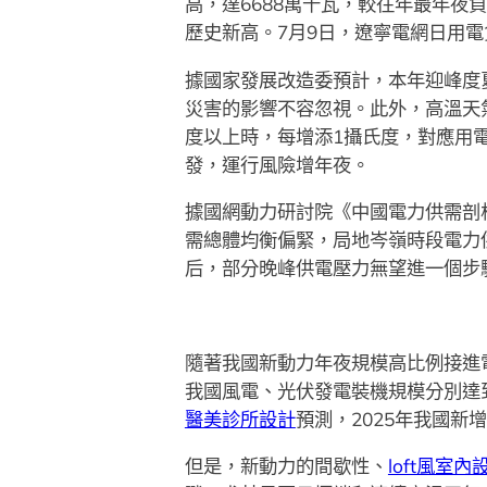
高，達6688萬千瓦，較往年最年夜負
歷史新高。7月9日，遼寧電網日用電
據國家發展改造委預計，本年迎峰度
災害的影響不容忽視。此外，高溫天
度以上時，每增添1攝氏度，對應用電
發，運行風險增年夜。
據國網動力研討院《中國電力供需剖析
需總體均衡偏緊，局地岑嶺時段電力
后，部分晚峰供電壓力無望進一個步
隨著我國新動力年夜規模高比例接進
我國風電、光伏發電裝機規模分別達到
醫美診所設計
預測，2025年我國
但是，新動力的間歇性、
loft風室內