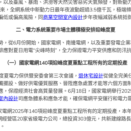
，以及臺風、暴雨、洪澇等天然災害惡劣天氣頻發，對新動
以來，全網系統中新動力日最年夜波動超過3.5億千瓦，極端
偏低或偏高風險，同
商業空間室內設計
步年夜幅減弱系統抵
二、電力系統重要市場主體積極安排迎峰度夏
勢，從6月份開始，國家電網、南邊電網，以及重要發電企業
排應對夏日用電“尖峰時刻”，全力保證電力平安供應和防汛
（一）國家電網140項迎峰度夏重點工程所有的定期投產
迎峰度夏電力保供暨安委會第三次會議，
退休宅設計
從健全完美
備擺設、做好供電優質服務、晉陞應急處置才能等六個方面制
，保證經濟社會高質量發展。6月18日，國家電網舉行20
室內設計
司應急體系和應急才能，確保電網平安運行和電力
家電網2025年140項迎峰度夏重點工程所有的定期投產，本
經營區20家省級電力公司，總投資303億元，共新建線路長度
瓦。