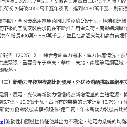
荷增長5.26%；7月5日，安徽省日用電量13.7億千瓦時，
負荷初次衝破4000萬千瓦年夜關，達到4130萬千瓦，刷新
夏期間，全國最高用電負荷同比增添約1億千瓦，極端和連續
氣帶來的空調安裝需求仍在不斷推升用電負荷。南邊總調歷年
負荷增長400萬～550萬千瓦，並且在高溫天氣和高負荷
報告（2025）》，綜合考慮電力需求、電力供應情況，預計
供應緊張，重要分布于華東、華中、東北、南邊等電網區域
驟降落。
（三）新動力年夜規模高比例發展，外送及消納挑戰電網平
電網，風電、光伏等新動力慢慢成為新增電量的主體電源。據
5.7億、10.8億千瓦，占所有的裝機的比重達到45.7%
新增新動力發電裝機規模將超過3億千瓦，年末新動力裝機占比
設計
波動性和隨機性特征使其出力不穩定，給電力系統的均衡