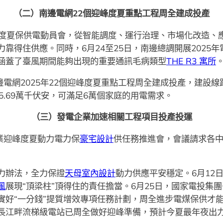
（二）南邊電網22個迎峰度夏重點工程周全建成投產
迎峰度夏保供電動員會，從智能調度、運行治理、市場化改造
靠得住供應。同時，6月24至25日，南邊總調開展2025年
涵蓋了臺風期間能夠出現的重要通訊毛病類型
THE R3 寓所
邊電網2025年22個迎峰度夏重點工程周全建成投產，建設線
5.69萬千伏安，可滿足6萬個家庭的用電需求。
（三）發電企業加速相關工程項目投產投運
業迎峰度夏動力電力保
豪宅設計
供任務推進會，會議請求各
力辦法，全力保證
天母室內設計
動力供應平安穩定。6月12日
風
展現“頂梁柱”頂得住的責任擔當。6月25日，國家電投集團
好“一分錢”提質增效專項任務計劃，周全進步電煤保供才能。
長江畔流梯級電站已周全做好迎峰準備，預計今夏最年夜出力超