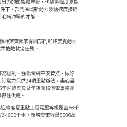
力出力的影響較年夜，也給迎峰度夏期
條件下，部門區域新動力波動速度接近
御毛病沖擊的才能。
積極落實國家有關部門迎峰度夏動力
抗旱搶險救災任務。
任務機制、強化電網平安管控、做好
訂電力保供24項重點辦法，盡心盡
25年迎峰度夏暨年夜面積停電事務聯
靠得住供應。
年迎峰度夏重點工程電壓等級覆蓋66千
4600千米，新增變電容量5006萬