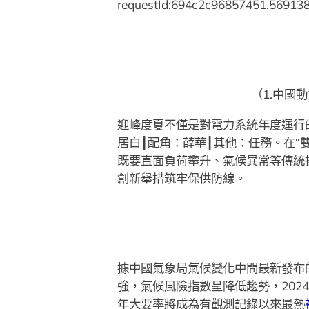
requestId:694c2c96857451.569138
（1.中國
迎峰度夏不僅是對電力系統年度運行
居白┃配角：薛華┃其他：任務。在“
既要直面負荷攀升、氣候異常等傳統
創新舉措筑牢保供防線。
據中國氣象局氣候變化中間最新發布的
強，氣候風險指數呈降低趨勢，202
年大要率將成為有觀測記錄以來最熱