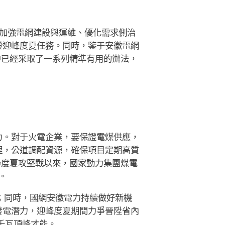
加強電網建設與運維、優化需求側治
證迎峰度夏任務。同時，鑒于安徽電網
中已經采取了一系列精準有用的辦法，
力。對于火電企業，要保證電煤供應，
理，公道調配資源，確保項目定期高質
峰度夏攻堅戰以來，國家動力集團煤電
。
態；同時，國網安徽電力持續做好新機
發電潛力，迎峰度夏期間力爭晉陞省內
萬千瓦頂峰才能。