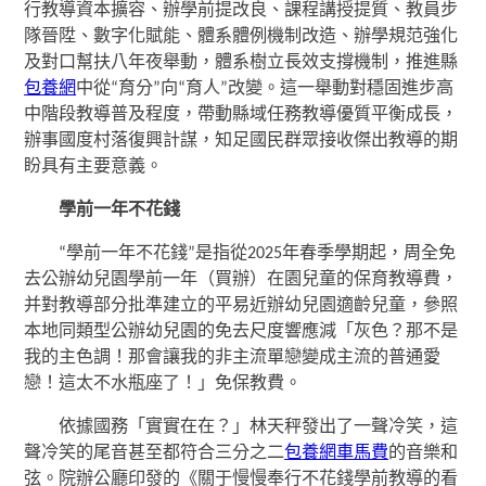
行教導資本擴容、辦學前提改良、課程講授提質、教員步
隊晉陞、數字化賦能、體系體例機制改造、辦學規范強化
及對口幫扶八年夜舉動，體系樹立長效支撐機制，推進縣
包養網
中從“育分”向“育人”改變。這一舉動對穩固進步高
中階段教導普及程度，帶動縣域任務教導優質平衡成長，
辦事國度村落復興計謀，知足國民群眾接收傑出教導的期
盼具有主要意義。
學前一年不花錢
“學前一年不花錢”是指從2025年春季學期起，周全免
去公辦幼兒園學前一年（買辦）在園兒童的保育教導費，
并對教導部分批準建立的平易近辦幼兒園適齡兒童，參照
本地同類型公辦幼兒園的免去尺度響應減「灰色？那不是
我的主色調！那會讓我的非主流單戀變成主流的普通愛
戀！這太不水瓶座了！」免保教費。
依據國務「實實在在？」林天秤發出了一聲冷笑，這
聲冷笑的尾音甚至都符合三分之二
包養網車馬費
的音樂和
弦。院辦公廳印發的《關于慢慢奉行不花錢學前教導的看