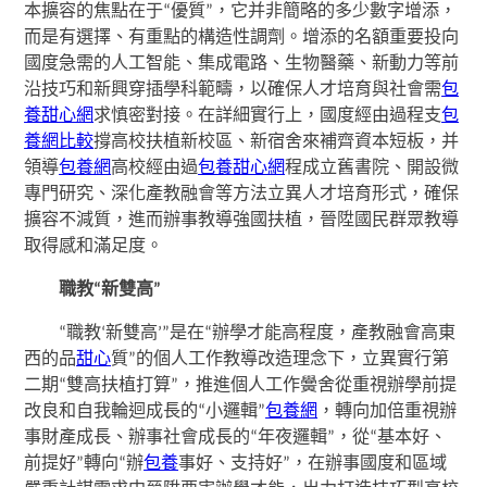
本擴容的焦點在于“優質”，它并非簡略的多少數字增添，
而是有選擇、有重點的構造性調劑。增添的名額重要投向
國度急需的人工智能、集成電路、生物醫藥、新動力等前
沿技巧和新興穿插學科範疇，以確保人才培育與社會需
包
養甜心網
求慎密對接。在詳細實行上，國度經由過程支
包
養網比較
撐高校扶植新校區、新宿舍來補齊資本短板，并
領導
包養網
高校經由過
包養甜心網
程成立舊書院、開設微
專門研究、深化產教融會等方法立異人才培育形式，確保
擴容不減質，進而辦事教導強國扶植，晉陞國民群眾教導
取得感和滿足度。
職教“新雙高”
“職教‘新雙高’”是在“辦學才能高程度，產教融會高東
西的品
甜心
質”的個人工作教導改造理念下，立異實行第
二期“雙高扶植打算”，推進個人工作黌舍從重視辦學前提
改良和自我輪迴成長的“小邏輯”
包養網
，轉向加倍重視辦
事財產成長、辦事社會成長的“年夜邏輯”，從“基本好、
前提好”轉向“辦
包養
事好、支持好”，在辦事國度和區域