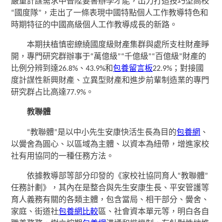
嚴重計謀需求中晉陞要害辦學才能，出力打造技巧型高校
“國度隊”，走出了一條表現中國特點個人工作教導特色和
時期特征的中國高級個人工作教導成長的新路。
本期扶植慎密繚繞國度級財產集群與處所支柱財產睜
開，專門研究群辦事于“萬億級”“千億級”“百億級”財產的
比例分辨到達26.8%、43.9%和
包養留言板
22.9%；對接國
度計謀性新興財產、立異型財產和進步前輩制造業的專門
研究群占比高達77.9%。
教聯體
“教聯體”是以中小先生安康快活生長為目的
包養網
、
以黌舍為圓心、以區域為主體、以資本為紐帶，增進家校
社有用協同的一種任務方法。
依據教導部等部分印發的《家校社協同育人“教聯體”
任務計劃》，其內在是整合與先生安康生長、平安管護等
育人義務有關的各類主體，包含當局、相干部分、黌舍、
家庭、街道社
包養網比較
區、社會資本單元等，明白各自