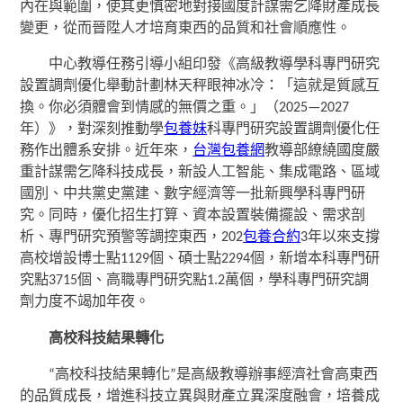
內在與範圍，使其更慎密地對接國度計謀需乞降財產成長
變更，從而晉陞人才培育東西的品質和社會順應性。
中心教導任務引導小組印發《高級教導學科專門研究
設置調劑優化舉動計劃林天秤眼神冰冷：「這就是質感互
換。你必須體會到情感的無價之重。」（2025—2027
年）》，對深刻推動學
包養妹
科專門研究設置調劑優化任
務作出體系安排。近年來，
台灣包養網
教導部繚繞國度嚴
重計謀需乞降科技成長，新設人工智能、集成電路、區域
國別、中共黨史黨建、數字經濟等一批新興學科專門研
究。同時，優化招生打算、資本設置裝備擺設、需求剖
析、專門研究預警等調控東西，202
包養合約
3年以來支撐
高校增設博士點1129個、碩士點2294個，新增本科專門研
究點3715個、高職專門研究點1.2萬個，學科專門研究調
劑力度不竭加年夜。
高校科技結果轉化
“高校科技結果轉化”是高級教導辦事經濟社會高東西
的品質成長，增進科技立異與財產立異深度融會，培養成