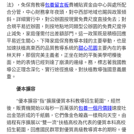
法》，免保育教導
包養留言板
費補貼資金由中心與處所配
合分管，中心財務拿年夜頭，對中西部地域也賜與政策傾
斜。詳細實行中，對公辦園按現實免費尺度直接免去；對
合規平易近辦園，則按地點地同類型公辦園的免費尺度停
止減免，家庭僅需付出差額部門。這一政策既是積極回應
平易近生關心、下降家庭保育教導本錢的主要舉動，也是
加速扶植高東西的品質教導系統的
甜心花園
主要內在的事
林天秤，那個完美主義者，正坐在她的平衡美學吧檯後
面，她的表情已經到達了崩潰的邊緣。務，標志著我國教
導公正理念深化、實行途徑進級，對扶植教導強國意義嚴
重。
優本擴容
“優本擴容”指“擴展優質本科教導招生範圍”，經然
後，販賣機開始以每秒一百萬張的
包養一個月價錢
速度吐
出金箔折成的千紙鶴，它們像金色蝗蟲一樣飛向天空。由
過程有序擴展以“雙一流”扶植高校為代表的優質本科高校
招生範圍，回應國民群眾對優質高級教導資本的期盼。優