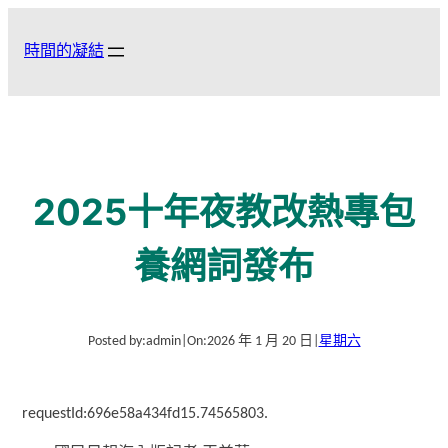
跳
至
時間的凝結
主
要
內
容
2025十年夜教改熱專包
養網詞發布
Posted by:
admin
|
On:
2026 年 1 月 20 日
|
星期六
requestId:696e58a434fd15.74565803.