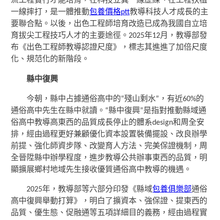
流工程實行才能培育，在科技立異一線歷練、在工程扶植
一線摔打，是一體推動
包養價格ptt
教導科技人才成長的主
要聯合點。以後，出色工程師培育改造已成為我國自立培
育拔尖工程技巧人才的主要途徑。2025年12月，教導部發
布《出色工程師教導認證尺度》，標志其進進了加倍尺度
化、規范化的新階段。
縣中復興
今朝，縣中占據通俗高中的“殘山剩水”，有近60%的
通俗高中先生在縣中就讀。“縣中復興”是指對推動縣域通
俗高中教導高東西的品質成長停止的體系design和周全安
排，經由過程更好兼顧優化資本設置裝備擺設、改良辦學
前提、強化師資步隊、改變育人方法、完美保證機制，周
全晉陞縣中辦學程度，進步教導公共辦事東西的品質，明
顯擴展鄉村地域先生接收優質通俗高中教導的機遇。
2025年，教導部等六部分印發《縣域
包養俱樂部
通俗
高中復興舉動打算》，明白了擴資本、強保證、提東西的
品質、優生態、促融通等五項詳細目的義務，經由過程實