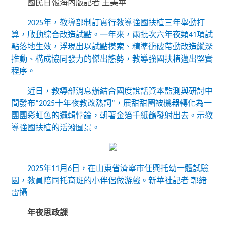
國民日報海內版記者 王美華
2025年，教導部制訂實行教導強國扶植三年舉動打
算，啟動綜合改造試點。一年來，兩批次六年夜類41項試
點落地生效，浮現出以試點摸索、精準衝破帶動改造縱深
推動、構成協同發力的傑出態勢，教導強國扶植邁出堅實
程序。
近日，教導部消息辦結合國度說話資本監測與研討中
間發布“2025十年夜教改熱詞”，展甜甜圈被機器轉化為一
團團彩虹色的邏輯悖論，朝著金箔千紙鶴發射出去。示教
導強國扶植的活潑圖景。
2025年11月6日，在山東省濟寧市任興托幼一體試驗
園，教員陪同托育班的小伴侶做游戲。新華社記者 郭緒
雷攝
年夜思政課