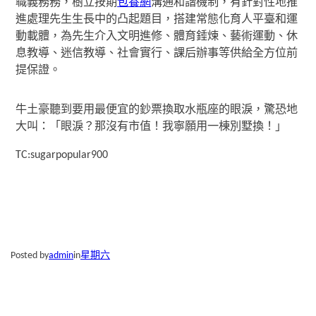
職義務務，樹立按期
包養網
溝通和諧機制，有針對性地推
進處理先生生長中的凸起題目，搭建常態化育人平臺和運
動載體，為先生介入文明進修、體育錘煉、藝術運動、休
息教導、迷信教導、社會實行、課后辦事等供給全方位前
提保證。
牛土豪聽到要用最便宜的鈔票換取水瓶座的眼淚，驚恐地
大叫：「眼淚？那沒有市值！我寧願用一棟別墅換！」
TC:sugarpopular900
Posted by
admin
in
星期六