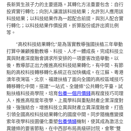
長新質生孩子力的主要道路。其轉化方法重要包含：自行
投資實行轉化；向別人讓渡該科技結果；允許別人應用該
科技結果；以科技結果作為一起配合前提，與別人配合實
行轉化；以科技結果作價投資，折算股份或許出資比例
等。
“高校科技結果轉化”是為落實教導強國扶植三年舉動
打算中兼顧推動教導、科技、人才一體成長，完成科技立
異與財產深度融會請求所安排的一項要害改造舉動。以
後，教導部正出力推進高校科技結果轉化，有中間、有節
點的高校科技轉移轉化系統正在加快構成。在江蘇、粵港
澳年夜灣區、北京、福建扶植了面向全國的高校區域技巧
轉移轉化中間，搭建“一站式、全鏈條”公共轉化平臺，試
點扶植科技商學院，培育
包養一個月價錢
高程度技巧司理
人，推進高程度年夜學、上風學科與重點財產企業深度對
接、強強結合，增進科技立異與財產立異深度融會，打造
引領全國高校科技結果轉化的國度中間。同步隨機應變摸
索年夜學科技園優化重塑
包養情婦
機制，使其成為激活立
異鏈條的要害節點，在中西部布局高級研討院，會聚“雙