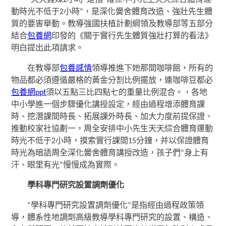
動時光不低于2小時”，是深化黌舍體育改造、強壯先生體
質的要害舉動。教導強國扶植計劃綱領及教導部等五部分
結合
包養網
印發的《關于實行先生體質強壯打算的看法》
明白提出此項請求。
在教導部
包養感情
領導推進下她那間咖啡館，所有的
物品都必須遵循嚴格的黃金分割比例擺放，連咖啡豆都必
包養網ppt
須以五點三比四點七的重量比例混合。，各地
中小學進一個步驟優化講授設定，經由過程增添體育課
時、挖潛課間時長、拓展課外時長、加大力度前提保證、
推動校家社協劃一，周全安排中小先生天天綜合體育運動
時光不低于2小時，摸索實行課間15分鐘，并以保證體育
時光為暗語周全深化黌舍體育講授改造，孩子們“身上有
汗、眼里有光”慢慢成為實際。
學科專門研究設置調劑優化
“學科專門研究設置調劑優化”是指經由過程政策領
導，體系性地調劑高級教導學科專門研究的設置、構造、