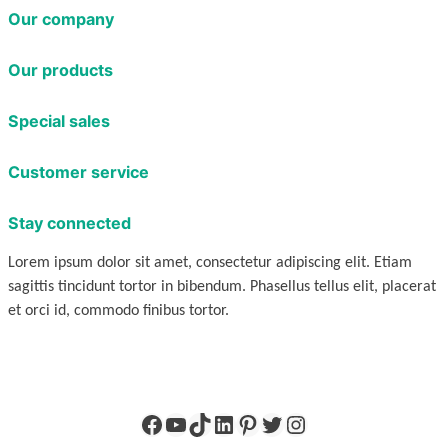
Our company
Our products
Special sales
Customer service
Stay connected
Lorem ipsum dolor sit amet, consectetur adipiscing elit. Etiam
sagittis tincidunt tortor in bibendum. Phasellus tellus elit, placerat
et orci id, commodo finibus tortor.
Facebook
YouTube
TikTok
LinkedIn
Pinterest
X
Instagram