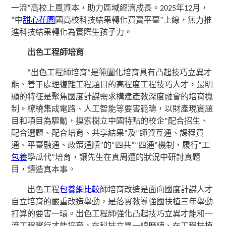
一流”高校上風資本，助力區域經濟成長。2025年12月，
“中
甜心花園
國高校科技結果轉化買賣平臺”上線，無力推
進科技結果轉化為實際生孩子力。
出色工程師培育
“出色工程師培育”是範圍化培育具有凸起技巧立異才
能、善于處理復雜工程題目的高程度工程技巧人才，最明
顯的特征是聚焦國度計謀需求構建產教深度融會的培育機
制。繚繞集成電路、人工智能等要害範疇，以財產現實題
目和項目為驅動，摸索樹立中國特點的校企“配合招生、
配合選題、配合培育、共享結果”及“師資互通、課程買
通、平臺融通、政策通順”的“四共”“四通”機制，履行“工
包養
學瓜代”培育，讓先生在真周遭的狀況中研討真題
目，鑄造真本事。
出色工程
包養網比較
師培育改造是面向國度計謀人才
自立培育的嚴重改造舉動，是落實教導強國扶植三年舉動
打算的要害一環。出色工程師強化凸起技巧立異才能和一