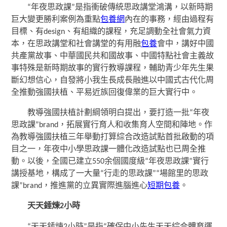
“年夜思政課”是指衝破傳統思政講堂鴻溝，以新時期
巨大變更勝利案例為重點
包養網
內在的事務，經由過程有
目標、有design、有組織的課程，充足調動全社會氣力資
本，在思政講堂和社會講堂的有用融
包養
會中，講好中國
共產黨故事、中華國民共和國故事、中國特點社會主義故
事特殊是新時期故事的實行教導課程，輔助青少年先生果
斷幻想信心，自發將小我生長成長融進以中國式古代化周
全推動強國扶植、平易近族回復偉業的巨大實行中。
教導強國扶植計劃綱領明白提出，要打造一批“年夜
思政課”brand，拓展實行育人和收集育人空間和陣地。作
為教導強國扶植三年舉動打算綜合改造試點首批啟動的項
目之一，年夜中小學思政課一體化改造試點也已周全推
動。以後，全國已建立550余個國度級“年夜思政課”實行
講授基地，構成了一大量“行走的思政課”“場館里的思政
課”brand，推進黨的立異實際進腦進心
短期包養
。
天天錘煉2小時
“天天錘煉2小時”是指“確保中小先生天天綜合體育運