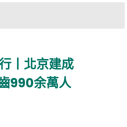
行丨北京建成
齒990余萬人