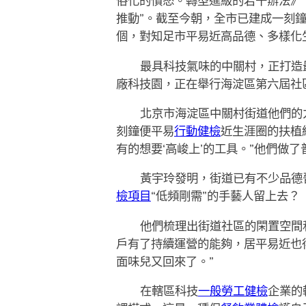
俗化的憤怒。轉型進級的若干辦法》
推動”。截至今朝，全市已建成一刻鐘便
個，對知足市平易近高品德、多樣化
最具科技氣味的中關村，正打造
廠科技園，正在舉行海淀區第六屆社
北京市海淀區中關村街道他們的
刻鐘便平易
行動健檢
近生涯圈的扶植
有的想要‘高峻上’的工具。”他們做
黃宇玲發明，街道已有不少品德
檢項目
“低頻剛需”的手藝人留上去？
他們梳理出街道社區的閑置空間
戶有了持續運營的能夠，居平易近也
面味兒又回來了。”
在轄區科技
一般勞工健檢
企業的