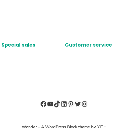
Special sales
Customer service
Facebook
YouTube
TikTok
LinkedIn
Pinterest
X
Instagram
Wonder – A WordPress Block theme by YITH