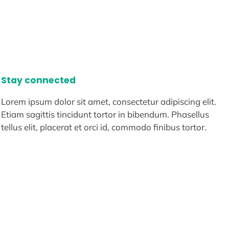
Stay connected
Lorem ipsum dolor sit amet, consectetur adipiscing elit.
Etiam sagittis tincidunt tortor in bibendum. Phasellus
tellus elit, placerat et orci id, commodo finibus tortor.