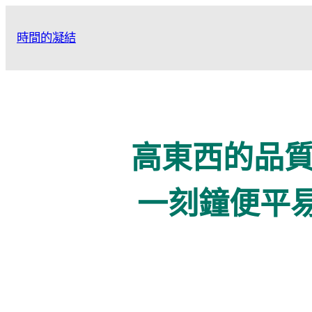
跳
至
時間的凝結
主
要
內
容
高東西的品
一刻鐘便平易