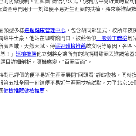
己的防禦機制。涯輿圖”微信小法式，便利居平易近實時查詢
萬元資金專門用于一刻鐘便平易近生涯圈的扶植，將來將進級
圈類型多樣
巡迴健康管理中心
，包含胡同鄰里式、校所年夜
霸總牛土豪。他站在咖啡館門口，被藍色傻
一般勞工體檢
氣
所處區域、天然天賦、傳
巡迴體檢推薦
統文明等原因，各區、
饒恕！」
巡檢推薦
他立刻將身邊所有的過期甜甜圈丟進調節器的
檢
題目詳細剖析，隨機應變，“百圈百面”。
將對已評價的便平易近生涯圈展開“回頭看”靜態復核，同時
報第五批全國一刻鐘便平易近生涯圈扶植試點，力爭北京16
圈
健檢推薦
健檢推薦
。