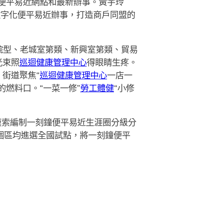
便平易近網點和最新辦事。黃宇玲
數字化便平易近辦事，打造商戶同盟的
院型、老城室第類、新興室第類、貿易
光束照
巡迴健康管理中心
得眼睛生疼。
街道聚焦“
巡迴健康管理中心
一店一
燃料口。“一菜一修”
勞工體健
“小修
摸索編制一刻鐘便平易近生涯圈分級分
個區均進選全國試點，將一刻鐘便平