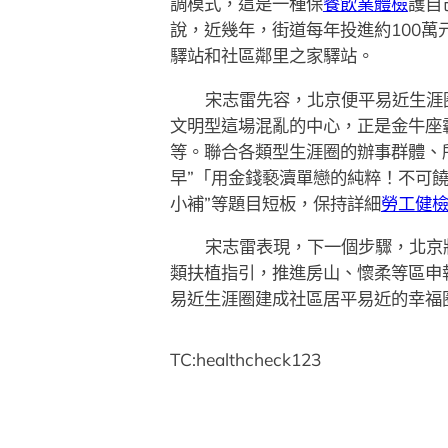
調模式，這是一種保
餐飲業體檢
護自
說，近幾年，街道每年投進約100
驛站和社區鄰里之家驛站。
宋志雷先容，北京便平易近生涯
文明型這場混亂的中心，正是金牛座
等。聯合各類型生涯圈的辦事群體、
早”「用金錢褻瀆單戀的純粹！不可
小補”等題目短板，保持詳細
勞工健
宋志雷表現，下一個步驟，北京
類扶植指引，推進房山、懷柔等區申
易近生涯圈建成社區居平易近的幸福
TC:healthcheck123