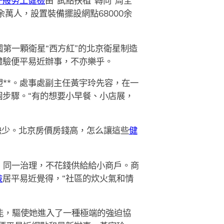
一般勞工健檢
由“試點扶植”轉向“周全
余萬人，設置裝備擺設網點68000余
第一顆衛星“西方紅”的北京衛星制造
體驗便平易近辦事，不亦樂乎。
**。處事處副主任黃宇玲先容，在一
個步驟。“有的想要小早餐、小店展，
。
缺少。北京房價房錢高，怎么讓這些
健
、同一治理，不花錢供給給小商戶。商
檢
居平易近覺得，“社區的炊火氣和情
本能，驅使她進入了一種極端的強迫協