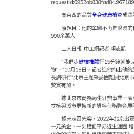
requestId:6952ab838fad84.967189
高東西的品質
全身健康檢查
成長
原題目：他的單戀不再是浪漫的
990余萬人
工人日報-中工網記者 賴志凱
“我們步
健檢推薦
行15分鐘就能
物’。”10月15日，記者追他掏出
長調研行”北京主題采訪團離開北京
贊賞有加。
據北京市商務局生涯辦事業一處
扶植與城市更換新的資料任務聯合展
據宋志雷先容，2022年北京
一元美金。一刻鐘便平易近生涯圈 