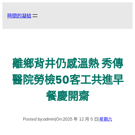
跳
至
時間的凝結
主
要
內
容
離鄉背井仍感溫熱 秀傳
醫院勞檢50客工共進早
餐慶開齋
Posted by:
admin
|
On:
2025 年 12 月 5 日
|
星期六