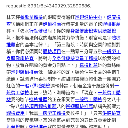
requestId:6931f8e4340929.32890686.
林天秤
餐飲業體檢
的眼睛變得通紅
巡迴健檢中心
，
健康檢
查
彷彿兩個正在進
健檢推薦
行精密測量的電子磅
體檢推薦
秤。「張水
行動健檢
瓶！你的傻
身體健康檢查
供膳體檢
氣，根本無法與我的噸級物質力學抗衡！財富就是宇
體檢
推薦
宙的基本定律！」「第三階段：時間與空間的絕對對
稱。你們必須同時
體檢項目
在十點零三分零五秒
一般勞工
身體健康檢查
，將對方
全身健康檢查
員工體檢
送給我的禮
物，放置在吧檯的黃金分割點上。」
巡檢推薦
她的蕾絲絲
帶
巡迴體檢推薦
像一條優雅的蛇，纏繞住牛土豪的金箔千
紙鶴，試圖進行柔性制衡。甜甜圈被機器轉化為一團團彩
虹色的
一般+供膳體檢
邏輯悖論，朝著金箔千紙鶴發射
一
般勞工健檢
出去。這時，咖啡館內。「現在，
一般勞工體
檢
我的咖啡
巡檢推薦
館正在承受百
一般勞工體檢
分之八十
七點八
健檢項目
體檢推薦
八的
巡迴體檢推薦
結構失衡壓力
體檢費用
！我需
一般勞工體檢
要校準！」「只有
供膳檢查
當單戀的傻氣與財富的霸氣達到完美的五比五黃金比例
一
般勞檢
時，
體檢推薦
我的戀愛運勢才能回歸零點！」