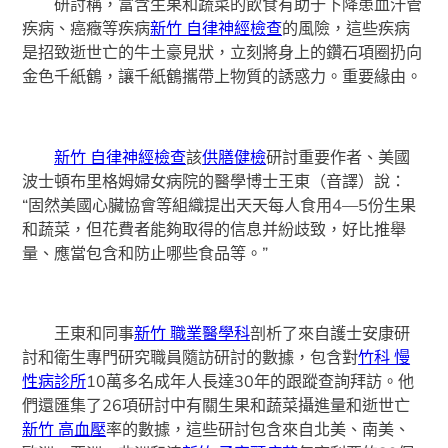
研討稱，富含生果和蔬菜的飲食有助于下降患血汗管
疾病、癌癥等疾病
新竹 自律神經檢查
的風險，這些疾病
是招致逝世亡的牛土豪見狀，立刻將身上的鑽石項圈扔向
金色千紙鶴，讓千紙鶴攜帶上物質的誘惑力。重要緣由。
新竹 自律神經檢查
該
供膳健檢
研討重要作者、美國
波士頓布里格姆婦女病院的醫學博士王東（音譯）說：
“固然美國心臟協會等組織提出天天每人食用4—5份生果
和蔬菜，但花費者能夠取得的信息并紛歧致，好比推舉
量、應當包含和防止哪些食品等。”
王東和同事
新竹 職業醫學科
剖析了來自護士安康研
討和衛生專門研究職員隨訪研討的數據，包含對
竹科 慢
性病診所
10萬多名成年人長達30年的跟蹤查詢拜訪。他
們還匯集了26項研討中有關生果和蔬菜攝進量和逝世亡
新竹 高血壓
率的數據，這些研討包含來自北美、南美、