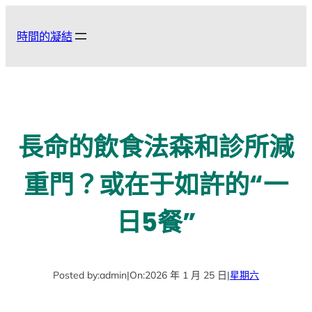
跳
至
時間的凝結
主
要
內
容
長命的飲食法森和診所減
重門？或在于如許的“一
日5餐”
Posted by:
admin
|
On:
2026 年 1 月 25 日
|
星期六