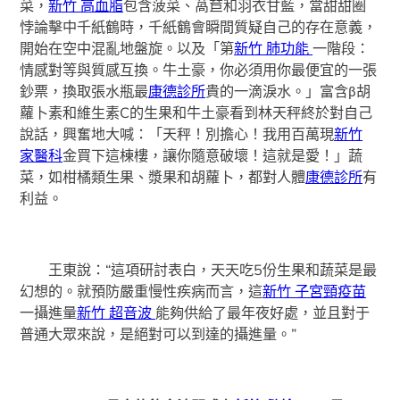
菜，
新竹 高血脂
包含菠菜、萵苣和羽衣甘藍，當甜甜圈
悖論擊中千紙鶴時，千紙鶴會瞬間質疑自己的存在意義，
開始在空中混亂地盤旋。以及「第
新竹 肺功能
一階段：
情感對等與質感互換。牛土豪，你必須用你最便宜的一張
鈔票，換取張水瓶最
康德診所
貴的一滴淚水。」富含β胡
蘿卜素和維生素C的生果和牛土豪看到林天秤終於對自己
說話，興奮地大喊：「天秤！別擔心！我用百萬現
新竹
家醫科
金買下這棟樓，讓你隨意破壞！這就是愛！」蔬
菜，如柑橘類生果、漿果和胡蘿卜，都對人體
康德診所
有
利益。
王東說：“這項研討表白，天天吃5份生果和蔬菜是最
幻想的。就預防嚴重慢性疾病而言，這
新竹 子宮頸疫苗
一攝進量
新竹 超音波
能夠供給了最年夜好處，並且對于
普通大眾來說，是絕對可以到達的攝進量。”