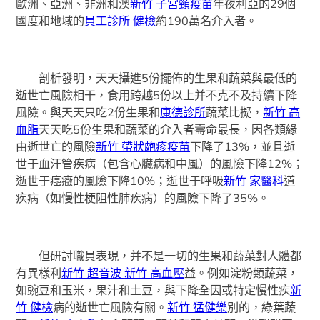
歐洲、亞洲、非洲和澳
新竹 子宮頸疫苗
年夜利亞的29個
國度和地域的
員工診所 健檢
約190萬名介入者。
剖析發明，天天攝進5份擺佈的生果和蔬菜與最低的
逝世亡風險相干，食用跨越5份以上并不克不及持續下降
風險。與天天只吃2份生果和
康德診所
蔬菜比擬，
新竹 高
血脂
天天吃5份生果和蔬菜的介入者壽命最長，因各類緣
由逝世亡的風險
新竹 帶狀皰疹疫苗
下降了13%，並且逝
世于血汗管疾病（包含心臟病和中風）的風險下降12%；
逝世于癌癥的風險下降10%；逝世于呼吸
新竹 家醫科
道
疾病（如慢性梗阻性肺疾病）的風險下降了35%。
但研討職員表現，并不是一切的生果和蔬菜對人體都
有異樣利
新竹 超音波
新竹 高血壓
益。例如淀粉類蔬菜，
如豌豆和玉米，果汁和土豆，與下降全因或特定慢性疾
新
竹 健檢
病的逝世亡風險有關。
新竹 猛健樂
別的，綠葉蔬