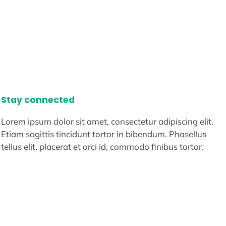
Stay connected
Lorem ipsum dolor sit amet, consectetur adipiscing elit.
Etiam sagittis tincidunt tortor in bibendum. Phasellus
tellus elit, placerat et orci id, commodo finibus tortor.