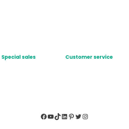
Special sales
Customer service
Facebook
YouTube
TikTok
LinkedIn
Pinterest
X
Instagram