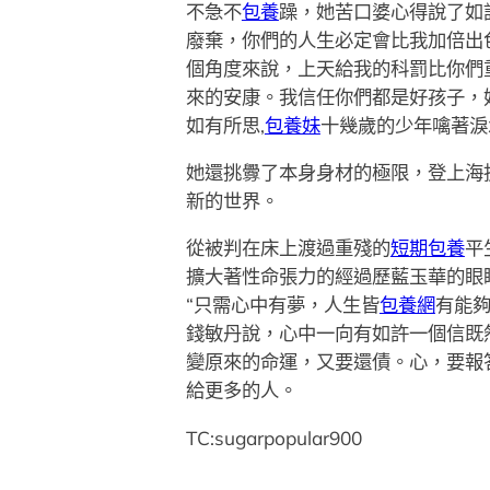
不急不
包養
躁，她苦口婆心得說了如
廢棄，你們的人生必定會比我加倍出
個角度來說，上天給我的科罰比你們
來的安康。我信任你們都是好孩子，
如有所思,
包養妹
十幾歲的少年噙著淚
她還挑釁了本身身材的極限，登上海拔
新的世界。
從被判在床上渡過重殘的
短期包養
平
擴大著性命張力的經過歷藍玉華的眼
“只需心中有夢，人生皆
包養網
有能夠
錢敏丹說，心中一向有如許一個信既
變原來的命運，又要還債。心，要報
給更多的人。
TC:sugarpopular900