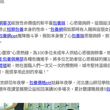
88.
網單次
綻放性命價值的新平臺
包養妹
：心思徵詢師。這個設
停止
短期包養
本身的性命。“
包養網
假如那時有人賜與這個女
包養網ppt
魔障做斗爭，假如本身做了心
包養妹
思徵詢師，就
。
—心靈旅”心思熱線，為100多位未成年人供給心思徵詢辦事
生包養俱樂部
各種危機進手，將多位乞助者從心思猶疑的邊
管道
範，她在面臨人們一次又一次的憫惻時，城市堅持溫順
們，我很享用此刻的幸福！”
南京師范年夜學、
包養價格ptt
姑蘇年夜學、河北唐山師范學院
德年夜課堂展開公益巡回演講90多場次，累計聽課職員達5