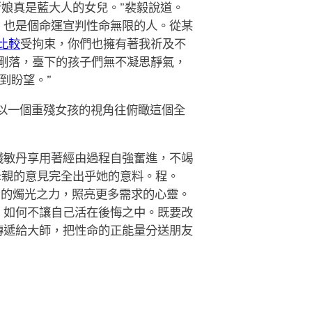
新娘真是藍大人的女兒。”裴毅說道。
，也是個命運宣判性命無限的人。從某
比較
受拘束，你們也擁有著我祈及不
音剛落，臺下的孩子們無不凝思靜氣，
到盼望。”
以一個重殘女孩的視角往俯瞰這個全
錢敏丹享用著經由過程自強奮進，不竭
母親的意見完全出乎她的意料。程。
身的燭光之力，照亮更多需求的心靈。
，如何不讓自己活在後悔之中。既要改
傳遞給大師，把性命的正能量分送朋友