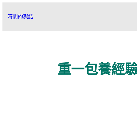
跳
至
時間的凝結
主
要
內
容
重一包養經