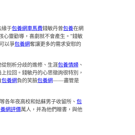
法緣于
包養網車馬費
錢敏丹曾
包養
在網
孩心靈勸導，喜劇就不會產生。”錢敏
可以爭
包養網
奪讓更多的需求安慰的
。她從刨析分歧的進修、生涯
包養情婦
、
沿上拉回。錢敏丹的心思徵詢很特別，
自
包養網
負的笑臉
包養網
——盡管是
等各年夜高校和姑蘇男子收留所、
包
包養網評價
萬人，并為他們贈書，與他