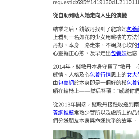
requestId:695ff1419130d1.211011
從自助到助人她走向人生的演變
結業之后，錢敏丹找到了能讓她
包養
上看到一名如花的少女用跳樓的方法
丹想，本身一路走來，不竭與心坎的
心靈擺正心態，及早走出
包養妹
迷惑
2014年，錢敏丹本身守舊了“敏丹
感情、人格及心
包養行情
思上的
女大
由
包養網
於本身即是一個好的模
包養
躺在輪椅上——然后答覆：“感謝你
從2013年開端，錢敏丹接踵收邀到
養網推薦
常熟少管所以及處所上的品
們分送朋友本身與命運抗爭的故事。