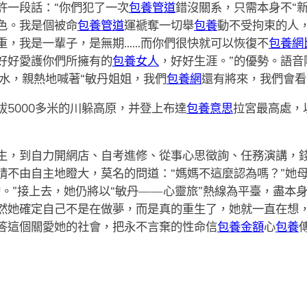
許一段話：“你們犯了一次
包養管道
錯沒關系，只需本身不“
色。我是個被命
包養管道
運褫奪一切舉
包養
動不受拘束的人
重，我是一輩子，是無期……而你們很快就可以恢復不
包養網
好好愛護你們所擁有的
包養女人
，好好生涯。”的優勢。語
水，親熱地喊著“敏丹姐姐，我們
包養網
還有將來，我們會看
5000多米的川躲高原，并登上布達
包養意思
拉宮最高處，
生，到自力開網店、自考進修、從事心思徵詢、任務演講，
睛不由自主地瞪大，莫名的問道：“媽媽不這麼認為嗎？”她
。”接上去，她仍將以“敏丹——心靈旅”熱線為平臺，盡本
然她確定自己不是在做夢，而是真的重生了，她就一直在想
答這個關愛她的社會，把永不言棄的性命信
包養金額
心
包養