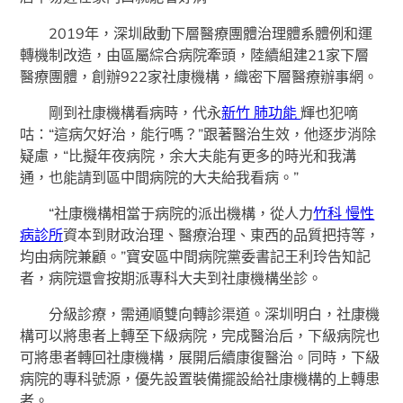
2019年，深圳啟動下層醫療團體治理體系體例和運
轉機制改造，由區屬綜合病院牽頭，陸續組建21家下層
醫療團體，創辦922家社康機構，織密下層醫療辦事網。
剛到社康機構看病時，代永
新竹 肺功能
輝也犯嘀
咕：“這病欠好治，能行嗎？”跟著醫治生效，他逐步消除
疑慮，“比擬年夜病院，余大夫能有更多的時光和我溝
通，也能請到區中間病院的大夫給我看病。”
“社康機構相當于病院的派出機構，從人力
竹科 慢性
病診所
資本到財政治理、醫療治理、東西的品質把持等，
均由病院兼顧。”寶安區中間病院黨委書記王利玲告知記
者，病院還會按期派專科大夫到社康機構坐診。
分級診療，需通順雙向轉診渠道。深圳明白，社康機
構可以將患者上轉至下級病院，完成醫治后，下級病院也
可將患者轉回社康機構，展開后續康復醫治。同時，下級
病院的專科號源，優先設置裝備擺設給社康機構的上轉患
者。