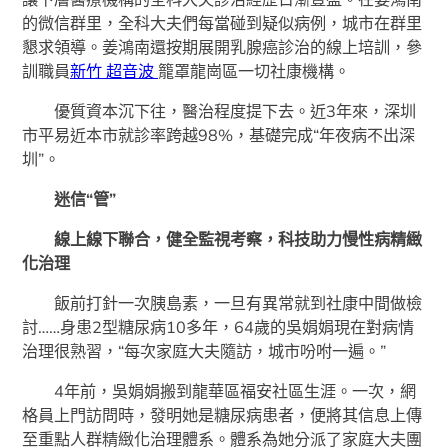
的微信群里，全科大夫們每當碰到疑似病例，城市在群里
懇求領導。姜鴻南還按期展開乳腺癌診治的線上培訓，參
訓職員
新竹 超音波
籠罩龍崗區一切社康機構。
優質資本沉下往，醫治程度提下去。近3年來，深圳
市平易近本市就診率跨越98%，基礎完成“年夜病不出深
圳”。
迷信“管”
線上線下聯合，健全監視考察，科技助力慢性病精緻
化治理
飯前打針一次胰島素，一旦有異常就到社康中間做檢
討……身患2型糖尿病10多年，64歲的吳娟娟現在對病情
治理很熟習，“每次家庭大夫隨訪，城市吩咐一遍。”
4年前，吳娟娟搬到龍華區福安社區生涯。一次，網
格員上門訪問時，發明她是糖尿病患者，便將其信息上傳
至重點人群精緻化治理體系。體系為她分派了家庭大夫團