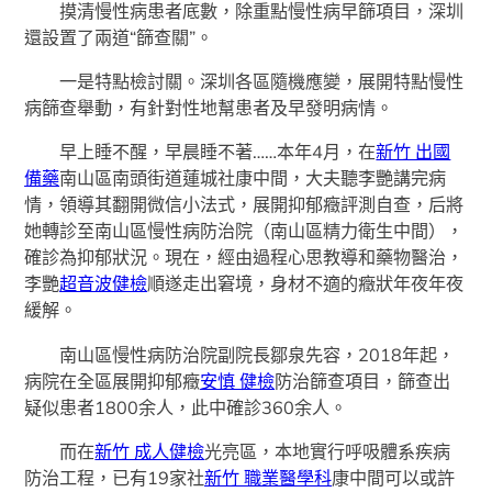
摸清慢性病患者底數，除重點慢性病早篩項目，深圳
還設置了兩道“篩查關”。
一是特點檢討關。深圳各區隨機應變，展開特點慢性
病篩查舉動，有針對性地幫患者及早發明病情。
早上睡不醒，早晨睡不著……本年4月，在
新竹 出國
備藥
南山區南頭街道蓮城社康中間，大夫聽李艷講完病
情，領導其翻開微信小法式，展開抑郁癥評測自查，后將
她轉診至南山區慢性病防治院（南山區精力衛生中間），
確診為抑郁狀況。現在，經由過程心思教導和藥物醫治，
李艷
超音波健檢
順遂走出窘境，身材不適的癥狀年夜年夜
緩解。
南山區慢性病防治院副院長鄒泉先容，2018年起，
病院在全區展開抑郁癥
安慎 健檢
防治篩查項目，篩查出
疑似患者1800余人，此中確診360余人。
而在
新竹 成人健檢
光亮區，本地實行呼吸體系疾病
防治工程，已有19家社
新竹 職業醫學科
康中間可以或許