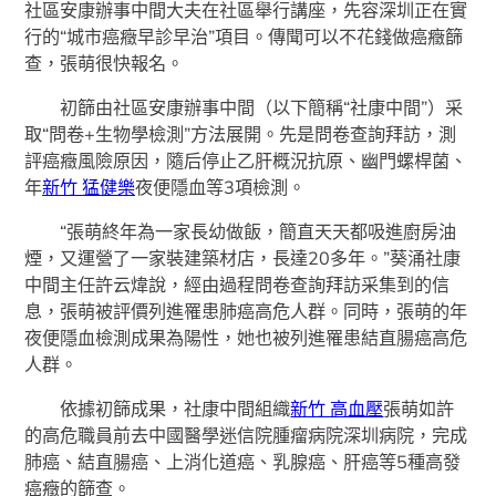
社區安康辦事中間大夫在社區舉行講座，先容深圳正在實
行的“城市癌癥早診早治”項目。傳聞可以不花錢做癌癥篩
查，張萌很快報名。
初篩由社區安康辦事中間（以下簡稱“社康中間”）采
取“問卷+生物學檢測”方法展開。先是問卷查詢拜訪，測
評癌癥風險原因，隨后停止乙肝概況抗原、幽門螺桿菌、
年
新竹 猛健樂
夜便隱血等3項檢測。
“張萌終年為一家長幼做飯，簡直天天都吸進廚房油
煙，又運營了一家裝建築材店，長達20多年。”葵涌社康
中間主任許云煒說，經由過程問卷查詢拜訪采集到的信
息，張萌被評價列進罹患肺癌高危人群。同時，張萌的年
夜便隱血檢測成果為陽性，她也被列進罹患結直腸癌高危
人群。
依據初篩成果，社康中間組織
新竹 高血壓
張萌如許
的高危職員前去中國醫學迷信院腫瘤病院深圳病院，完成
肺癌、結直腸癌、上消化道癌、乳腺癌、肝癌等5種高發
癌癥的篩查。