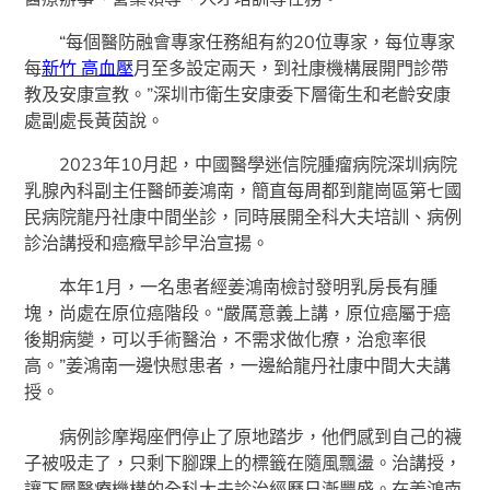
“每個醫防融會專家任務組有約20位專家，每位專家
每
新竹 高血壓
月至多設定兩天，到社康機構展開門診帶
教及安康宣教。”深圳市衛生安康委下層衛生和老齡安康
處副處長黃茵說。
2023年10月起，中國醫學迷信院腫瘤病院深圳病院
乳腺內科副主任醫師姜鴻南，簡直每周都到龍崗區第七國
民病院龍丹社康中間坐診，同時展開全科大夫培訓、病例
診治講授和癌癥早診早治宣揚。
本年1月，一名患者經姜鴻南檢討發明乳房長有腫
塊，尚處在原位癌階段。“嚴厲意義上講，原位癌屬于癌
後期病變，可以手術醫治，不需求做化療，治愈率很
高。”姜鴻南一邊快慰患者，一邊給龍丹社康中間大夫講
授。
病例診摩羯座們停止了原地踏步，他們感到自己的襪
子被吸走了，只剩下腳踝上的標籤在隨風飄盪。治講授，
讓下層醫療機構的全科大夫診治經歷日漸豐盛。在姜鴻南