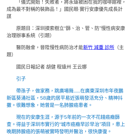
「儀式開始！失敗者，將永遠被困在我的咖啡館裡，
成為最不對稱的裝飾品！」
國民眼·實行安康優先成長計
謀
原題目：深圳摸索樹立“篩、治、管、防”慢性病安康
治理辦事系統（引題）
醫防融會，晉陞慢性病防治才能
新竹 減重 診所
（主
題）
國民日報記者 胡健 程遠州 王云娜
引子
帶孫子，做家務，跳廣場舞……在廣東深圳市年夜鵬
新區葵涌社區，58歲的居平易近張萌發活充分、精神抖
擻。很難想象，她曾是一名肺腺癌患者。
現在的安康生涯，源于5年前的一次不花錢癌癥篩
查。得益于深圳市實行的“城市癌癥早診早治”項目，患上
晚期肺腺癌的張萌被實時發明并醫治，很快康復。