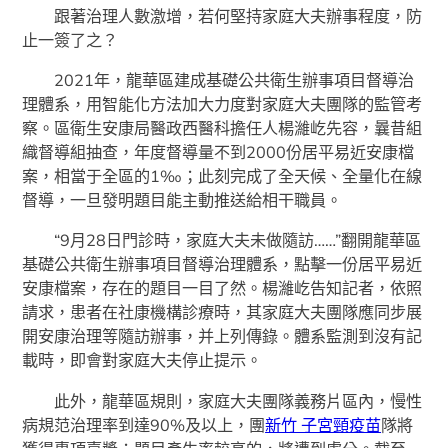
跟著治理人數激增，若何堅持家庭大夫辦事程度，防
止一簽了之？
2021年，龍華區建成基礎公共衛生辦事項目督導治
理體系，用智能化方法加大力度對家庭大夫團隊的監管考
察。區衛生安康局醫政西醫科擔任人楊濰屹先容，曩昔組
織督導組抽查，年度督導量不到2000份居平易近安康檔
案，相當于全區的1‰；此刻完成了全天候、全量化在線
督導，一旦發明題目能主動推送給相干職員。
“9月28日門診時，家庭大夫未做隨訪……”翻開龍華區
基礎公共衛生辦事項目督導治理體系，點擊一份居平易近
安康檔案，存在的題目一目了然。楊濰屹告知記者，依照
請求，患者在社康機構診療時，其家庭大夫團隊應同步展
開安康治理等隨訪辦事，并上列傳錄。體系監測到沒有記
載時，即會對家庭大夫停止提示。
此外，龍華區規則，家庭大夫團隊義務片區內，慢性
病規范治理率到達90%及以上，團
新竹 子宮頸疫苗
隊將