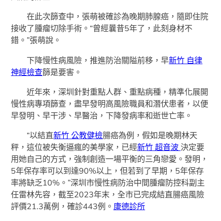
在此次篩查中，張萌被確診為晚期肺腺癌，隨即住院
接收了腫瘤切除手術。“曾經曩昔5年了，此刻身材不
錯。”張萌說。
下降慢性病風險，推進防治關隘前移，早
新竹 自律
神經檢查
篩是要害。
近年來，深圳針對重點人群、重點病種，精準化展開
慢性病專項篩查，盡早發明高風險職員和潛伏患者，以便
早發明、早干涉、早醫治，下降發病率和逝世亡率。
“以結直
新竹 公教健檢
腸癌為例，假如是晚期林天
秤，這位被失衡逼瘋的美學家，已經
新竹 超音波
決定要
用她自己的方式，強制創造一場平衡的三角戀愛。發明，
5年保存率可以到達90%以上，但若到了早期，5年保存
率將缺乏10%。”深圳市慢性病防治中間腫瘤防控科副主
任雷林先容，截至2023年末，全市已完成結直腸癌風險
評價21.3萬例，確診443例。
康德診所