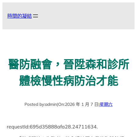
跳
至
時間的凝結
主
要
內
容
醫防融會，晉陞森和診所
體檢慢性病防治才能
Posted by:
admin
|
On:
2026 年 1 月 7 日
|
星期六
requestId:695d35888afa28.24711634.