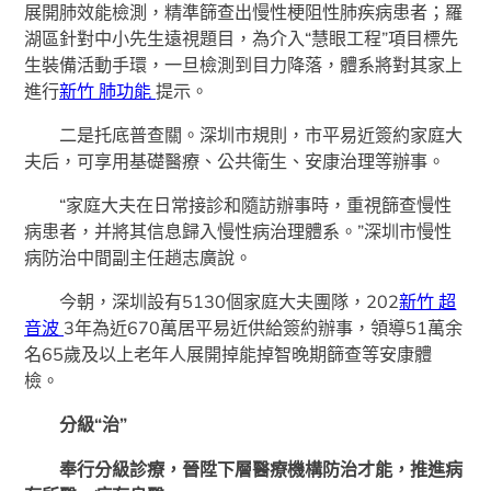
展開肺效能檢測，精準篩查出慢性梗阻性肺疾病患者；羅
湖區針對中小先生遠視題目，為介入“慧眼工程”項目標先
生裝備活動手環，一旦檢測到目力降落，體系將對其家上
進行
新竹 肺功能
提示。
二是托底普查關。深圳市規則，市平易近簽約家庭大
夫后，可享用基礎醫療、公共衛生、安康治理等辦事。
“家庭大夫在日常接診和隨訪辦事時，重視篩查慢性
病患者，并將其信息歸入慢性病治理體系。”深圳市慢性
病防治中間副主任趙志廣說。
今朝，深圳設有5130個家庭大夫團隊，202
新竹 超
音波
3年為近670萬居平易近供給簽約辦事，領導51萬余
名65歲及以上老年人展開掉能掉智晚期篩查等安康體
檢。
分級“治”
奉行分級診療，晉陞下層醫療機構防治才能，推進病