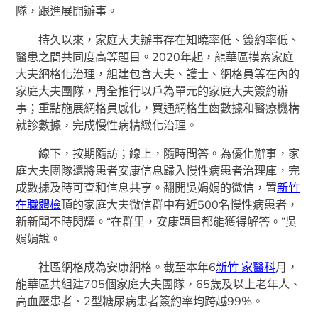
隊，跟進展開辦事。
持久以來，家庭大夫辦事存在知曉率低、簽約率低、
醫患之間共同度高等題目。2020年起，龍華區摸索家庭
大夫網格化治理，組建包含大夫、護士、網格員等在內的
家庭大夫團隊，周全推行以戶為單元的家庭大夫簽約辦
事；重點施展網格員感化，買通網格生齒數據和醫療機構
就診數據，完成慢性病精緻化治理。
線下，按期隨訪；線上，隨時問答。為優化辦事，家
庭大夫團隊還將患者安康信息歸入慢性病患者治理庫，完
成數據及時可查和信息共享。翻開吳娟娟的微信，置
新竹
在職體檢
頂的家庭大夫微信群中有近500名慢性病患者，
新新聞不時閃耀。“在群里，安康題目都能獲得解答。”吳
娟娟說。
社區網格成為安康網格。截至本年6
新竹 家醫科
月，
龍華區共組建705個家庭大夫團隊，65歲及以上老年人、
高血壓患者、2型糖尿病患者簽約率均跨越99%。