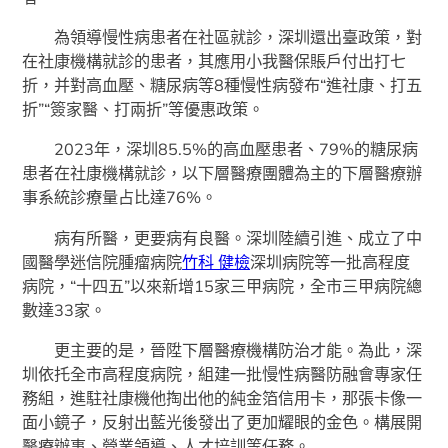
為領導慢性病患者在社區就診，深圳還出臺政策，對
在社康機構就診的患者，其應用小我醫保賬戶付出打七
折，并對高血壓、糖尿病等8種慢性病發布“進社康、打五
折”“簽家醫、打兩折”等優惠政策。
2023年，深圳85.5%的高血壓患者、79%的糖尿病
患者在社康機構就診，以下層醫療團體為主的下層醫療辦
事系統診療量占比達76%。
病有所醫，更要病有良醫。深圳陸續引進、成立了中
國醫學迷信院腫瘤病院
竹科 健檢
深圳病院等一批高程度
病院，“十四五”以來新增15家三甲病院，全市三甲病院總
數達33家。
更主要的是，晉陞下層醫療機構防治才能。為此，深
圳依托全市高程度病院，組建一批慢性病醫防融會專家任
務組，進駐社康機他掏出他的純金箔信用卡，那張卡像一
面小鏡子，反射出藍光後發出了更加耀眼的金色。構展開
醫療辦事、營業領導、人才培訓等任務。