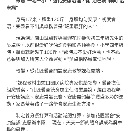
聚焦“一老一小”，強化安康治理，從“治已病”轉向“治
未病”
身高1.7米，體重120斤，身體均勻安康。初度會
晤，完整看不出吳卓楷曾是“班里最胖的人”。
現為深圳南山試驗教導團體花匠黌舍初三年級先生的
吳卓楷，以前很愛好吃油炸食物和各類零食，小學四年級
時，體重就跨越了100斤。“那時辰不愛好活動，也不愿
意餐與加入所有人全體運動。”吳卓楷略顯羞怯地說。
轉變，從花匠黌舍開設安康教導課程開端。
“課程教材由蛇口國民病院專家供給領導，黌舍擔任
組織編寫。”花匠黌舍德育處主任張業晨說，經由過程舉
行安康講座、安康常識比賽、安康嘉韶華等豐盛多彩的運
動，家長帶著孩子一路學會安康生涯方法。
制定養分餐打算和活動減肥打算，參加花匠黌舍“安
康錯誤”志愿辦事隊……現在，天天一節的體育課成為吳卓
楷的最愛。