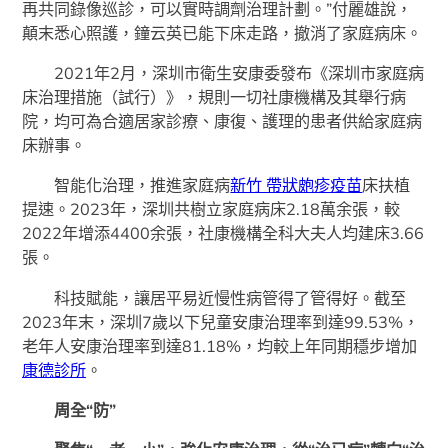
再共同錄像巡診，可以實時調劑治理計劃。”付麗雄說，
顛末悉心照護，鐘云英已能下床走路，撤消了家庭病床。
2021年2月，深圳市衛生安康委發布《深圳市家庭病
床治理措施（試行）》，規則一切社康機構及其舉行病
院，均可為合適居家診療、康復、護理的患者供給家庭病
床辦事。
智能化治理，推進家庭病
新竹 帶狀皰疹疫苗
床扶植
提速。2023年，深圳共樹立家庭病床2.18萬余張，較
2022年增添4400余張，社康機構全科大夫人均建床3.66
張。
科技賦能，讓居平易近慢性病管得了管得好。截至
2023年末，深圳7歲以下兒童安康治理率到達99.53%，
老年人安康治理率到達81.18%，均較上年同期穩步增加
康德診所
。
周全“防”