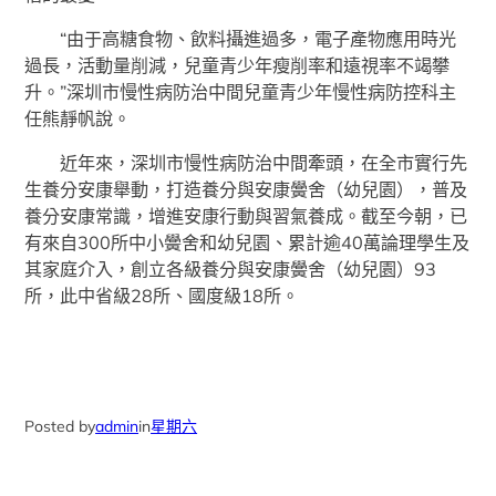
“由于高糖食物、飲料攝進過多，電子產物應用時光
過長，活動量削減，兒童青少年瘦削率和遠視率不竭攀
升。”深圳市慢性病防治中間兒童青少年慢性病防控科主
任熊靜帆說。
近年來，深圳市慢性病防治中間牽頭，在全市實行先
生養分安康舉動，打造養分與安康黌舍（幼兒園），普及
養分安康常識，增進安康行動與習氣養成。截至今朝，已
有來自300所中小黌舍和幼兒園、累計逾40萬論理學生及
其家庭介入，創立各級養分與安康黌舍（幼兒園）93
所，此中省級28所、國度級18所。
Posted by
admin
in
星期六