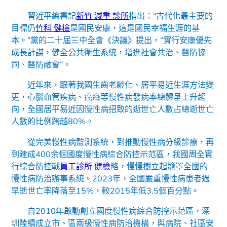
習近平總書記
新竹 減重 診所
指出：“古代化最主要的
目標仍
竹科 健檢
是國民安康，這是國民幸福生涯的基
本。”黨的二十屆三中全會《決議》提出，“實行安康優先
成長計謀，健全公共衛生系統，增進社會共治、醫防協
同、醫防融會”。
近年來，跟著我國生齒老齡化、居平易近生涯方法變
更，心腦血管疾病、癌癥等慢性病發病率總體呈上升趨
向，全國居平易近因慢性病招致的逝世亡人數占總逝世亡
人數的比例跨越80%。
從完美慢性病監測系統，到推動慢性病分級診療，再
到建成400余個國度慢性病綜合防控示范區，我國周全實
行綜合防控戰
員工診所 健檢
略，慢慢樹立起籠罩全國的
慢性病防治辦事系統。2023年，全國嚴重慢性病患者過
早逝世亡率降落至15%，較2015年低3.5個百分點。
自2010年啟動創立國度慢性病綜合防控示范區，深
圳陸續成立市、區兩級慢性病防治機構，與病院、社區安