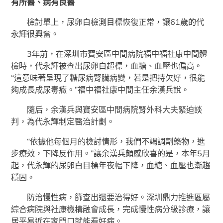
有所醫、病有良醫
檢討單上，尿卵白檢測目標恢復正常，讓61歲的代
永輝很興奮。
3年前，在深圳市寶安區中間病院福中福社康中間體
檢時，代永輝被查出尿卵白超標，血糖、血壓也偏高。
“這意味著呈現了糖尿病腎臟病變，若是把持欠好，很能
夠成長成尿毒癥。”福中福社康中間主任余漢兵說。
隨后，余漢兵與寶安區中間病院腎外科大夫緊迫談
判，為代永輝制定醫治計劃。
“依據他每個月的檢討情形，我們不竭調劑藥物，進
步療效，下降反作用。”讓余漢兵頗感欣喜的是，本年5月
起，代永輝的尿卵白目標年夜幅下降，血糖、血壓也漸趨
穩固。
防治慢性病，篩查出還要治得好。深圳鼎力推進區屬
綜合病院與社康機構融會成長，完成慢性病分級診療，讓
居平易近在家門口就能看好病。