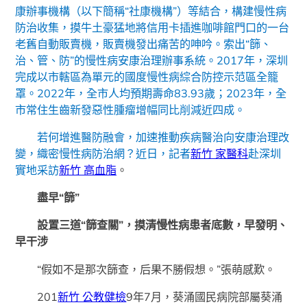
康辦事機構（以下簡稱“社康機構”）等結合，構建慢性病
防治收集，摸牛土豪猛地將信用卡插進咖啡館門口的一台
老舊自動販賣機，販賣機發出痛苦的呻吟。索出“篩、
治、管、防”的慢性病安康治理辦事系統。2017年，深圳
完成以市轄區為單元的國度慢性病綜合防控示范區全籠
罩。2022年，全市人均預期壽命83.93歲；2023年，全
市常住生齒新發惡性腫瘤增幅同比削減近四成。
若何增進醫防融會，加速推動疾病醫治向安康治理改
變，織密慢性病防治網？近日，記者
新竹 家醫科
赴深圳
實地采訪
新竹 高血脂
。
盡早“篩”
設置三道“篩查關”，摸清慢性病患者底數，早發明、
早干涉
“假如不是那次篩查，后果不勝假想。”張萌感歎。
201
新竹 公教健檢
9年7月，葵涌國民病院部屬葵涌