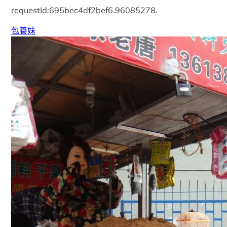
requestId:695bec4df2bef6.96085278.
包養妹