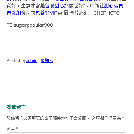
質好，生意才會越
包養甜心網
做越好”。中新社
甜心寶貝
包養網
發司向
包養網VIP
東 攝 圖片起源：CNSPHOTO
TC:sugarpopular900
Posted by
admin
in
星期六
發佈留言
發佈留言必須填寫的電子郵件地址不會公開。
必填欄位標示為
*
留言
*