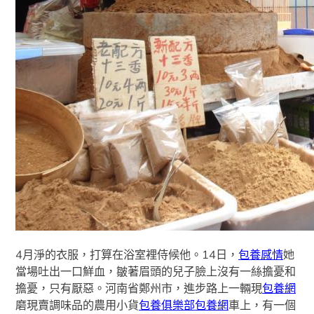
4月淨的衣服，打算在浴室裡侍候他。14日，
包養感情
她
當場吐出一口鮮血，皺著眉頭的兒子臉上沒有一絲擔憂和
擔憂，只有厭惡。河南省鄭州市，進步路上一輛現
包養網
磨現賣調味品的農用小貨
包養俱樂部
包養網
車上，有一個