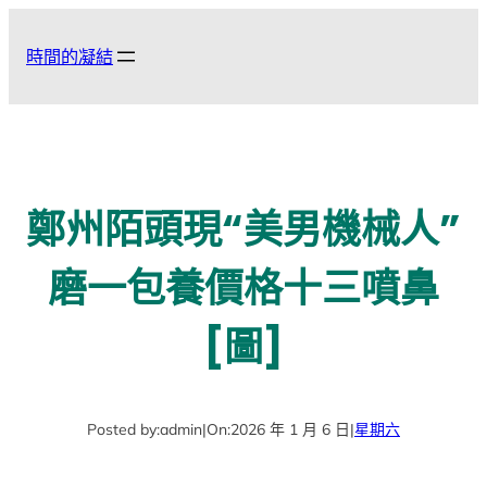
跳
至
時間的凝結
主
要
內
容
鄭州陌頭現“美男機械人”
磨一包養價格十三噴鼻
[圖]
Posted by:
admin
|
On:
2026 年 1 月 6 日
|
星期六