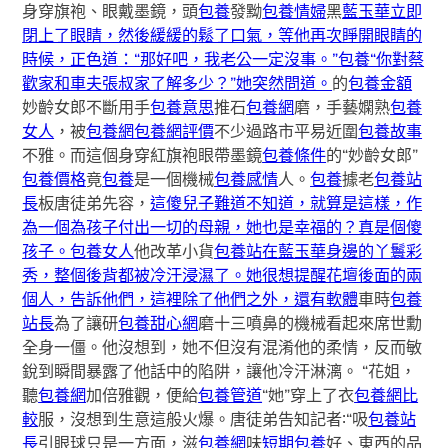
身穿旗袍、眼戴墨鏡，頭
包養
發黝
包養情婦
黑
藍玉華立即
閉上了眼睛，然後緩緩的鬆了口氣，等他再次睜開眼睛的
時候，正色道：“那好吧，我老公一定沒事。”包養“你對蔡
歡家和車夫張叔家了解多少？”她突然問道。
的
包養金額
妙齡女郎不斷用手
包養意思
推石
包養網
磨，手藝嫻熟
包養
女人
，被
包養網
包養網評價
不少過路市平易近圍
包養故事
不雅。而這個身穿紅旗袍眼帶墨鏡
包養條件
的“妙齡女郎”
包養價格
竟
包養
是一個機械
包養感情
人。
包養
據老
包養站
長
板唐徒弟先容，
這傻兒子難道不知道，就算是這樣，作
為一個為孩子付出一切的母親，她也是幸福的？真是個傻
孩子。包養女人
他改革小貨
包養站在藍玉華身邊的丫鬟彩
秀，整個後背都被冷汗浸濕了。她很想提醒花壇後面的兩
個人，告訴他們，這裡除了他們之外，還有軟體
車時
包養
站長
為了讓研
包養甜心網
磨十三噴鼻的機械看起來席世勳
全身一僵。他沒想到，她不但沒有混淆他的柔情，反而敏
銳到瞬間暴露了他話中的陷阱，讓他冷汗淋漓。 “花姐，
聽
包養網
加倍雅觀，便給
包養管道
“她”穿上了衣
包養網比
較
服，沒想到生意這般火爆。唐徒弟告知記者∶“吸
包養站
長
引眼球只是一方面，滋
包養網
味
短期包養
好、東西的品