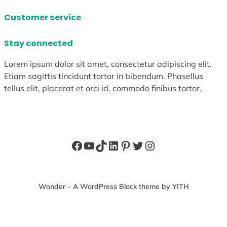
Customer service
Stay connected
Lorem ipsum dolor sit amet, consectetur adipiscing elit.
Etiam sagittis tincidunt tortor in bibendum. Phasellus
tellus elit, placerat et orci id, commodo finibus tortor.
Facebook
YouTube
TikTok
LinkedIn
Pinterest
X
Instagram
Wonder – A WordPress Block theme by YITH