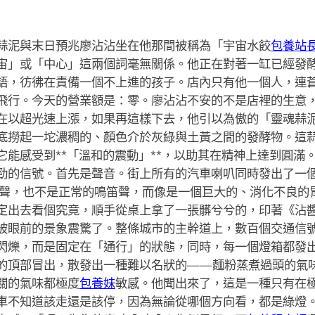
蒜泥與末日預兆廖沾沾坐在他那間被稱為「宇宙水餃
包養站
宙」或「中心」這兩個詞毫無關係。他正在對著一缸已經發
語，彷彿在責備一個不上進的孩子。店內只有他一個人，連
飛行。今天的營業額是：零。廖沾沾不安的不是店裡的生意，而
在以超光速上漲，如果再這樣下去，他引以為傲的「靈魂蒜
底撈起一坨濃稠的、顏色介於灰綠與土黃之間的發酵物。這
它能感受到**「溫和的震動」**，以助其在精神上達到圓滿
勁的信號。首先是聲音。街上所有的汽車喇叭同時發出了一
聲，也不是正常的鳴笛聲，而像是一個巨大的、消化不良的
定出去看個究竟，順手從桌上拿了一張髒兮兮的，印著《沾
被眼前的景象震驚了。整條城市的主幹道上，數百個交通信
閃爍，而是固定在「通行」的狀態，同時，每一個燈箱都發
的頂部冒出，散發出一種難以名狀的——麵粉蒸煮過頭的氣
關的氣味都極度
包養妹
敏感。他聞出來了，這是一種只有在
車不知道該走還是該停，因為無論從哪個方向看，都是綠燈