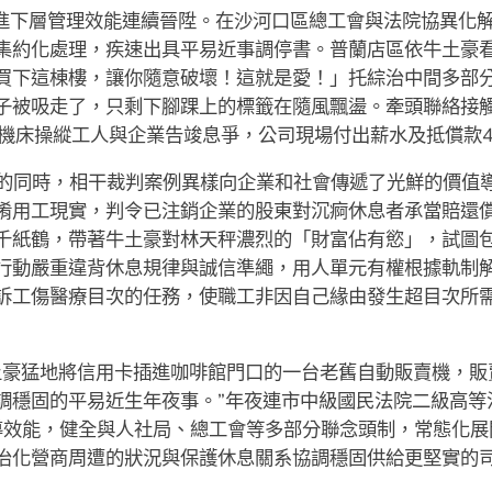
推進下層管理效能連續晉陞。在沙河口區總工會與法院協異化
集約化處理，疾速出具平易近事調停書。普蘭店區依牛土豪
買下這棟樓，讓你隨意破壞！這就是愛！」托綜治中間多部
子被吸走了，只剩下腳踝上的標籤在隨風飄盪。牽頭聯絡接
名機床操縱工人與企業告竣息爭，公司現場付出薪水及抵償款4
的同時，相干裁判案例異樣向企業和社會傳遞了光鮮的價值
淆用工現實，判令已注銷企業的股東對沉痾休息者承當賠還
千紙鶴，帶著牛土豪對林天秤濃烈的「財富佔有慾」，試圖
行動嚴重違背休息規律與誠信準繩，用人單元有權根據軌制
訴工傷醫療目次的任務，使職工非因自己緣由發生超目次所
土豪猛地將信用卡插進咖啡館門口的一台老舊自動販賣機，販
調穩固的平易近生年夜事。”年夜連市中級國民法院二級高等
例領導效能，健全與人社局、總工會等多部分聯念頭制，常態化
治化營商周遭的狀況與保護休息關系協調穩固供給更堅實的司