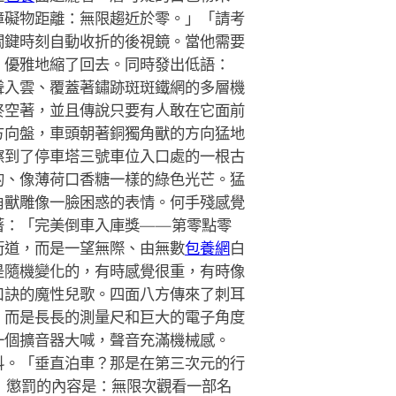
障礙物距離：無限趨近於零。」「請考
關鍵時刻自動收折的後視鏡。當他需要
，優雅地縮了回去。同時發出低語：
聳入雲、覆蓋著鏽跡斑斑鐵網的多層機
終空著，並且傳說只要有人敢在它面前
方向盤，車頭朝著銅獨角獸的方向猛地
擦到了停車塔三號車位入口處的一根古
的、像薄荷口香糖一樣的綠色光芒。猛
角獸雕像一臉困惑的表情。何手殘感覺
著：「完美倒車入庫獎——第零點零
街道，而是一望無際、由無數
包養網
白
是隨機變化的，有時感覺很重，有時像
口訣的魔性兒歌。四面八方傳來了刺耳
，而是長長的測量尺和巨大的電子角度
一個擴音器大喊，聲音充滿機械感。
抖。「垂直泊車？那是在第三次元的行
」懲罰的內容是：無限次觀看一部名