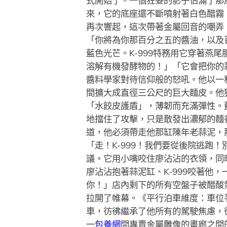
式開始了。一個狂妄的影子佔滿了那
來，它的底座還不斷噴射著白色醋霧
再次響起，這次帶著金屬回音的嘲弄
「你將為你那百分之五的醬油，以及
藍色光芒。K-999特務用它穿著
溶解有機發酵物的！」「它會把你的
醬料學家對待信仰般的怒吼。他以一
間擴大成直徑三公尺的巨大麵皮。他
「水餃皮護盾」，薄韌而充滿彈性。
地擋住了攻擊，只是散發出濃郁的麵
道，他必須帶走他那缸陳年老蒜泥，
「走！K-999！我們要從後院逃
議。它用小嘴咬住廖沾沾的衣領，同
廖沾沾抱著蒜泥缸、K-999咬著
你！」店內剩下的所有空盤子被醋酸
拉開了帷幕。《平行泊車維度：車位
車，彷彿繼承了他所有的駕駛焦慮，
一
包養網
間專賣金屬雕像的畫廊之間