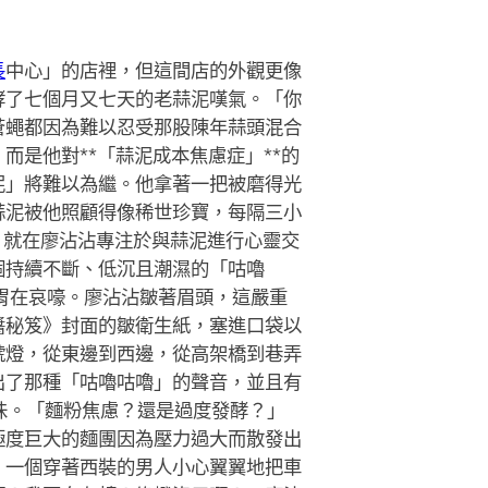
長
中心」的店裡，但這間店的外觀更像
酵了七個月又七天的老蒜泥嘆氣。「你
蒼蠅都因為難以忍受那股陳年蒜頭混合
是他對**「蒜泥成本焦慮症」**的
泥」將難以為繼。他拿著一把被磨得光
蒜泥被他照顧得像稀世珍寶，每隔三小
。就在廖沾沾專注於與蒜泥進行心靈交
個持續不斷、低沉且潮濕的「咕嚕
胃在哀嚎。廖沾沾皺著眉頭，這嚴重
醬秘笈》封面的皺衛生紙，塞進口袋以
號燈，從東邊到西邊，從高架橋到巷弄
出了那種「咕嚕咕嚕」的聲音，並且有
味。「麵粉焦慮？還是過度發酵？」
極度巨大的麵團因為壓力過大而散發出
。一個穿著西裝的男人小心翼翼地把車