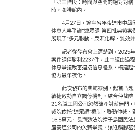
「第三階段：時間與空間的絕對對稱
時，咖啡館內。
4月27日，遼寧省年夜連市中級
休息人事爭議“連眾調”第四批典範
展現了“多元聯動、泉源化解、質效
記者從發布會上清楚到，2025
案件調停勝利2237件，此中經由過
休息爭議裁審連接信息體系，構建起“
協力最年夜化。
此次發布的典範案例，起首凸起一
敏捷啟動自立調停機制，結合仲裁院
21名職工因公司忽然破產討薪無門
裁院依托“連眾調”機制，聯動仲裁、
16.5萬元。長海縣法院獐子島國民
產養殖公司的欠薪爭議，讓牴觸膠葛