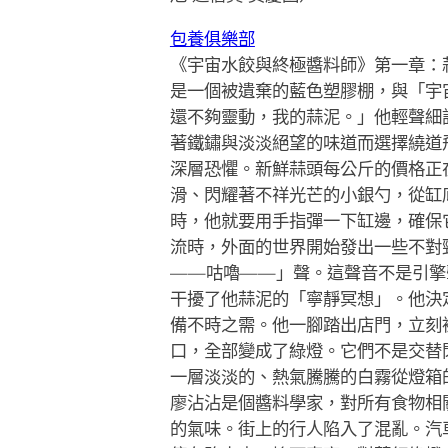
包養俱樂部
《宇宙水餃與終極醬料師》第一章：
是一個被遺棄的藍色塑膠棚，與「宇
還不夠靈動，我的蒜泥。」他輕聲細
著鐵鏽與淡淡絕望的味道而選擇繞道
深層恐懼。新鮮蒜頭每公斤的價格正
滑、閃耀著不祥光芒的小銀勺，從缸
時，他就要用手指彈一下缸邊，確保
流時，外面的世界開始發出一些不對
——咕嚕——」聲。這聲音不是引擎
干擾了他蒜泥的「寧靜冥想」。他決
備不時之需。他一腳踏出店門，立刻
口，全部變成了綠燈。它們不是交替
一層淡淡的、熱氣騰騰的白霧從燈箱
廖沾沾是個醬料學家，對所有食物相
的氣味。街上的行人陷入了混亂。汽