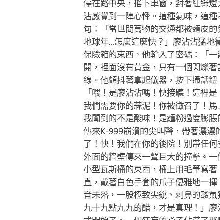
停在路中央，搖下車窗，對著紅綠燈
沾感覺到一陣心悸。這種氣味，這種
句：「當世間萬物的交通都被麵皮的
地球年…怎麼這麼快？」廖沾沾猛地
保險箱的東西。他輸入了密碼：「一
開，裡面沒有黃金，只有一個閃爍著
線。他顫抖著拿起儀器，按下通話鈕
「喂！是廖沾沾嗎！快接聽！這裡是 K
我們需要你的蒜泥！你被徵召了！馬
我聞到的不是酸味！是麵粉過度膨脹
傳來K-999崩潰的尖叫聲，帶著濃濃
了！快！我們在你的後院！別帶任何
外面的牆壁傳來一聲巨大的撞擊。一
小型瓦斯桶的東西，桶上用毛筆寫著
直，戴著白色手套的爪子優雅地一揮
音未落，一股極致尖銳、刺鼻的酸氣
九十九點九九的醋，才是真理！」廖