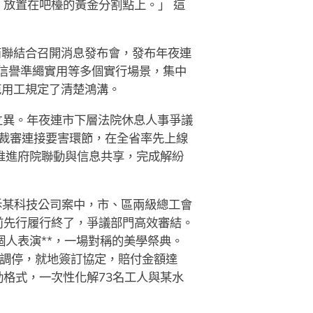
放置在吧檯的黃金分割點上。」 這
商聯結合召開消息發布會，發布年夜連
實信譽準繩實用等多個實行場景，集中
范用工規定了清楚鴻溝。
制立異。年夜連市下層法院休息人事爭議
焦裁審連接要害環節，在全省率先上線
用推進府院聯動與信息共享，完成解紛
工訴某科技公司案中，市、區兩級總工會
前先行履行終了，爭議部門高效審結。
人表演**，一場對稱的美學祭典。
進調停，就地簽訂協定，賠付金額達
動格式，一次性化解73名工人與某水