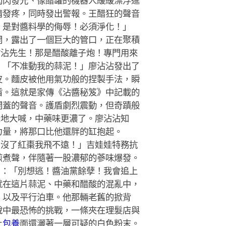
閃閃發光、像醋罐的機器人緩緩漂浮進
睛發疼，同時發出警報。王醋狂的聲音
，是對醬料學的侮辱！必須淨化！」
開，露出了一個巨大的管口，正在聚積
沾沾先生！那是醋酸離子炮！專門用來
」「不准動我的蒜泥！」廖沾沾發出了
皮。麵皮被他用氣功般的捏製手法，瞬
盾。這就是家傳《沾醬秘笈》中記載的
開蓋的聲音。護盾劇烈震動，但奇蹟般
急地大喊，中藥味更濃了。廖沾沾知
力量，將那口比他還胖的缸抱起。
！沒了紅棗我飛不遠！」吉娃娃特務抗
煎煮聲，伴隨著一股濃郁的蔘味爆發。
叫：「別想逃！醬油黨餘孽！我會追上
就在這片蒜泥、中藥和醋酸的混亂中，
，以及平行泊車。他那輛老舊的掀背
說中最恐怖的挑戰，一條夾在理髮店與
上
包養
面還灑著一層可疑的白色粉末。