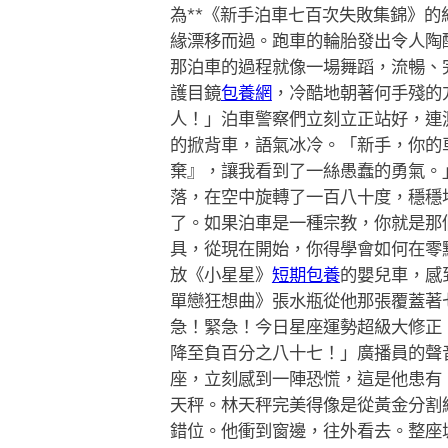
為**《新手泊車七百次失敗集錦》
緣漂移而過。跑車的輪胎發出令人陶
那泊車的過程就像一場舞蹈，流暢、
護目鏡
包養網
，冷酷地朝著何手殘的
人！」泊車警察們立刻立正站好，連
的掀背車，語氣冰冷。「新手，你的
棄』，讓我看到了一絲愚蠢的勇氣。
落，在空中旋轉了一百八十度，穩穩
了。如果泊車是一種宗教，你就是那
具，從現在開始，你得學會如何在零
放《小星星》
短期包養
的嬰兒車，感
單戀狂想曲》張水瓶從他那張覆蓋著
急！緊急！今日星座運勢超級大修正
降至負百分之八十七！」廣播員的聲
座，立刻感到一陣恐慌，這是他患有
天秤。林天秤完美得像是從黃金分割
錯位。他衝到窗邊，往外看去。整座