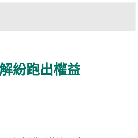
效解紛跑出權益