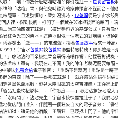
大喊：「喂！你為什麼咕嚕咕嚕？你倒是紅一下
包養留言板
不祥的「咕嚕」聲，與他兒時聽到的家傳預言不謀而合。他
氣味籠罩，且燈號恒綠、聲如湯沸時，
包養網
便是宇宙水餃
衝回店裡，衝到後廚，打開了一個藏在舊冰櫃後面的暗門。
醬二醋三油四辣五蒜泥」（這是醬料界的基礎公式，只有像
詭異紅色光芒的儀器。這儀器很像一個老式的對講機，但頂
。儀器發出「滋——」的電流聲，接著
包養故事
傳來一陣高
-999！宇宙水
包養網
餃
包養網
聯盟特級特務！你那邊是不
上！」廖沾沾的耳朵被這聲音震得嗡嗡作響，他捏著對講機
的焦慮味！還有，我現在走不開！我的陳年老蒜泥需要每隔
的中藥味
包養合約
電子雜音：「重點不是蒜泥！重點是**時空
多餘的東西！除了——你那缸蒜泥！」就在廖沾沾還在糾結
個穿著黑色燕尾服、戴著太陽眼鏡的太空吉娃娃，正從牆上
「極品紅棗枸杞燃料」。「你怎麼——」廖沾沾驚訝地瞪大了眼
：「沒時間了，沾沾先生！宇宙水餃快要拉肚子了！我們必
猛地從店門口灌入，伴隨著一個狂妄自大的電子音效：「警
沾沾知道，這是他的宿敵，王醋狂，已經找上門了。他的宇