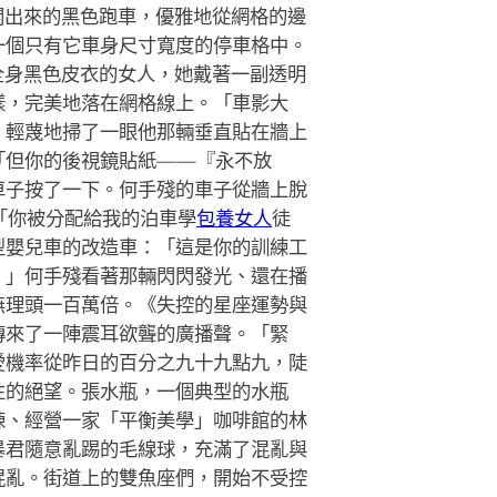
開出來的黑色跑車，優雅地從網格的邊
一個只有它車身尺寸寬度的停車格中。
全身黑色皮衣的女人，她戴著一副透明
樣，完美地落在網格線上。「車影大
，輕蔑地掃了一眼他那輛垂直貼在牆上
「但你的後視鏡貼紙——『永不放
車子按了一下。何手殘的車子從牆上脫
「你被分配給我的泊車學
包養女人
徒
型嬰兒車的改造車：「這是你的訓練工
。」何手殘看著那輛閃閃發光、還在播
無理頭一百萬倍。《失控的星座運勢與
傳來了一陣震耳欲聾的廣播聲。「緊
愛機率從昨日的百分之九十九點九，陡
性的絕望。張水瓶，一個典型的水瓶
棟、經營一家「平衡美學」咖啡館的林
暴君隨意亂踢的毛線球，充滿了混亂與
混亂。街道上的雙魚座們，開始不受控