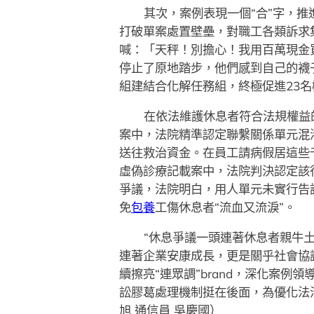
其次，案例表現一個“合”字，
打破單案處置壁壘，對職工各類訴求
喊：「天秤！別擔心！我用百萬現金
停止了原地踏步，他們感到自己的襪
組建結合化解任務組，終極促進23
在依法維護休息者符合法規權益
案中，法院精準認定聯繫關係單元混
送往救治資金。在員工請病假居這些
虛偽診療記載案中，法院判決認定該
爭議，法院明白，用人單元未實行告
免
包養
工傷休息者“流血又流淚”。
“休息爭議一頭連著休息者親牛
連著企業安康成長，更是關乎社會協
續擦亮“連眾調”brand，深化案
訟膠葛處理機制挺在後面，為優化法
旭 通信員 吳慶國）