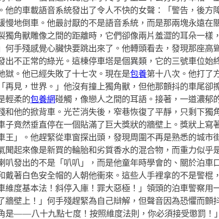
。他的車載語音系統發出了令人不快的女聲：「警告，後方
緩慢地倒車。他最討厭的不是語音系統，而是那兩塊永遠在
製獨角獸雕像之間的距離時，它們卻像兩片羞澀的耳朵一樣
」何手殘感覺心臟快要跳出來了。他轉頭看去，發現那座高
發出不正常的綠光。這棟停車塔是個異類，它的三號車位始
地獄。他已經失敗了十七次。現在是
包養
第十八次。他打了
「再見，世界。」他沒有撞上獨角獸，但他那顫抖的車尾卻
是輕柔的
包養網
碰觸，像戀人之間的耳語。接著，一道濃郁
殘和他的掀背車。光芒消失後，窄巷恢復了平靜，只剩下獨
車子竟然垂直停在一個貼滿了巨大獎狀的牆壁上。獎狀上寫
車王」。他趕緊從車窗探出頭，發現周圍不再是熟悉的城市
氣聞起來像是新買的輪胎和劣質香水的混合物，而重力似乎
喇叭發出的不是「叭叭」，而是他童年時學會的、關於泊車
和戴著白色安全帽的人朝他衝來。這些人手裡拿的不是警棍
車維度基本法！斜停入庫！罪大惡極！」領頭的泊車警察用
了牆壁上！」何手殘趕緊為自己辯解，但聲音因為恐懼而顫
角是——八十九點七度！按照維度法則，你必須接受懲罰！