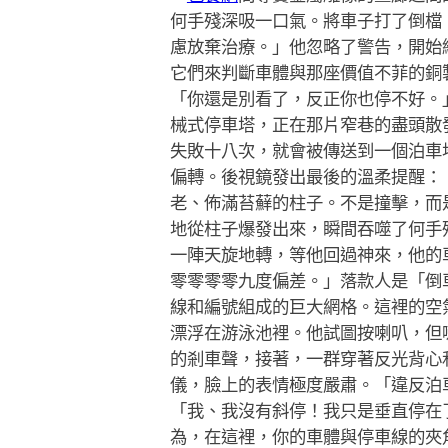
何手殘深吸一口氣。將車子打了倒檔
慮放棄治療。」他忽略了警告，開始
它們來判斷車體與那座價值不菲的銅
「你還是別看了，反正你也停不好。
械式停車塔，正在那片窄巷的盡頭散
失敗十八次，就會被傳送到一個泊車
偏轉。後視鏡發出最後的溫柔提醒：
老、佈滿苔蘚的柱子。不是撞擊，而
地從柱子爆發出來，瞬間吞噬了何手
一陣天旋地轉，等他回過神來，他的
零零零零九度偏差。」落款人是「倒
線和編號組成的巨大網格。這裡的空
漂浮在游泳池裡。他試圖按喇叭，但
的剎車聲，接著，一群穿著反光背心
儀，臉上的表情極度嚴肅。「違反泊
「我、我沒有斜停！我只是垂直停在
為，在這裡，你的車體與停車線的夾