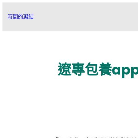
跳
至
時間的凝結
主
要
內
容
遼專包養ap