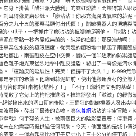
扇被撞破的牆門邊緣，光線一瞬間被極端的酸氣扭曲。一個
。它身上掛著「醋狂派大勝利」的霓虹燈牌，閃爍得讓人眼
，刺耳得像是磨砂紙。「廖沾沾！你那充滿腐敗氣味的蒜泥
百分之九十五的邪惡蒜頭付出代價！」醋罐機器人的頂端裂
燕尾服的小爪子，一把抓住了廖沾沾的褲腳催促著他。「快點！
蒜泥在零點一秒內變成無菌的、純淨的白醋！那是浩劫啊！
種專業包水餃的極限速度，從旁邊的麵粉堆中抓起了兩團麵
猛地擲出，兩張麵皮在空中交疊，變成一個半透明的防禦護
藍色離子炮光束猛烈地擊中麵皮護盾，發出了一聲像是汽水
香。「這麵皮的延展性！完美！但撐不了太久！」K-999焦
那是宇宙的希望。他跑到蒜泥缸前，使出他搬運食材的全部
跑！別再管你的紅棗枸杞燃料了！」「不行！燃料是文明的基礎
時開啟了它背上的枸杞推進器。推進器發出「滋滋」的輕微
他，一起從撞出來的洞口衝向後院。王醋狂的醋罐機器人發出尖
氣波震碎，發出了最後的哀鳴。廖
包養網
沾沾的宇宙冒險，
爭奪戰》何手殘的人生，被兩個巨大的陰影籠罩著：停車費
從未在他需要時提供過任何幫助。今天，他面臨的是城市傳
的窄巷。一個看起來比他車子尺寸小上三十公分的停車格，