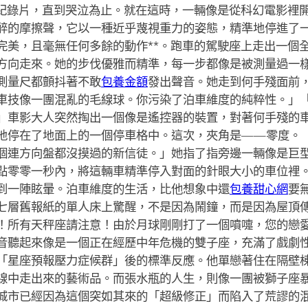
的紀錄片，直到哭泣為止。就在這時，一輛像是從科幻電影裡
醉的摩擦聲，它以一種近乎蔑視重力的姿態，精準地停進了
完美，且毫無任何多餘的動作**。跑車的駕駛座上走出一個
方向走來。她的步伐優雅而精準，每一步都像是被測量過一
測量尺都顫抖著不敢
包養金額
發出聲音。她走到何手殘面前
車技像一團混亂的毛線球。你污染了泊車維度的純粹性。」
」車影大人突然掏出一個像是遙控器的裝置，對著何手殘的
地停在了地面上的一個停車格中。這次，夾角是——零度。
個連方向盤都沒摸過的新信徒。」她指了指旁邊一輛像是巨
點零零一秒內，將這輛車精準停入對面的針眼大小的車位裡
到一陣眩暈。泊車維度的生活，比他想象中還
包養甜心網
要
七層舊報紙的單人床上驚醒，不是因為鬧鐘，而是因為屋頂
！所有天秤座請注意！由於月球剛剛打了一個噴嚏，您的戀
音聽起來像是一個正在經歷中年危機的雙子座，充滿了戲劇
「星座預報壓力症候群」後的標準反應。他單戀著住在隔壁
線中走出來的藝術品。而張水瓶的人生，則像一團被獅子座
城市已經因為這個突如其來的「超級修正」而陷入了荒謬的