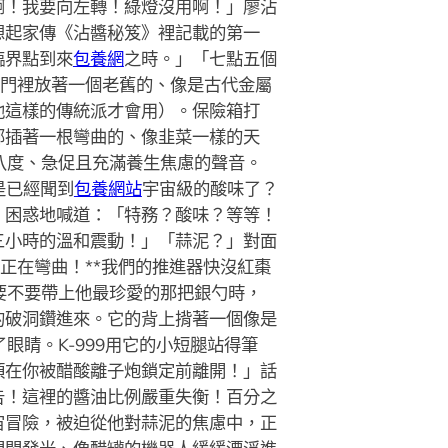
啊！我要向左轉！綠燈沒用啊！」廖沾
想起家傳《沾醬秘笈》裡記載的第一
臨界點到來
包養網
之時。」「七點五個
暗門裡放著一個老舊的、像是古代金屬
他這樣的傳統派才會用）。保險箱打
部插著一根彎曲的、像韭菜一樣的天
八度、急促且充滿養生焦慮的聲音。
是已經聞到
包養網站
宇宙級的酸味了？
，困惑地喊道：「特務？酸味？等等！
三小時的溫和震動！」「蒜泥？」對面
正在彎曲！**我們的推進器快沒紅棗
要不要帶上他最珍愛的那把銀勺時，
的破洞鑽進來。它的背上揹著一個像是
睛。K-999用它的小短腿站得筆
須在你被醋酸離子炮鎖定前離開！」話
告！這裡的醬油比例嚴重失衡！百分之
宙冒險，被迫從他對蒜泥的焦慮中，正