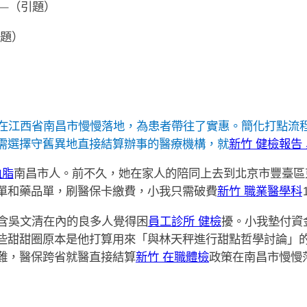
—（引題）
主題）
在江西省南昌市慢慢落地，為患者帶往了實惠。簡化打點流
需選擇守舊異地直接結算辦事的醫療機構，就
新竹 健檢報告
血脂
南昌市人。前不久，她在家人的陪同上去到北京市豐臺區
單和藥品單，刷醫保卡繳費，小我只需破費
新竹 職業醫學科
含吳文清在內的良多人覺得困
員工診所 健檢
擾。小我墊付資
些甜甜圈原本是他打算用來「與林天秤進行甜點哲學討論」
難，醫保跨省就醫直接結算
新竹 在職體檢
政策在南昌市慢慢