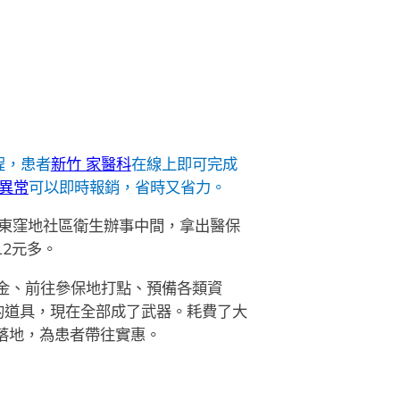
程，患者
新竹 家醫科
在線上即可完成
 異常
可以即時報銷，省時又省力。
東窪地社區衛生辦事中間，拿出醫保
12元多。
金、前往參保地打點、預備各類資
的道具，現在全部成了武器。耗費了大
落地，為患者帶往實惠。