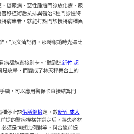
壓、糖尿病、惡性腫瘤門診放化療、尿
官移植術后抗排異醫治5種門診慢特
慢特病患者，就能打點門診慢特病種異
辦。”吳文清記得，那時報銷時光還比
看病都能直接刷卡。”聽到這
新竹 超
再是攻擊，而變成了林天秤舞台上的
案手續，可以應用醫保卡直接結算門
病種停止認
供膳健檢
定，數
新竹 成人
適前提的醫療機構并選定后，將患者材
，必須是情感比例對等。料合適前提