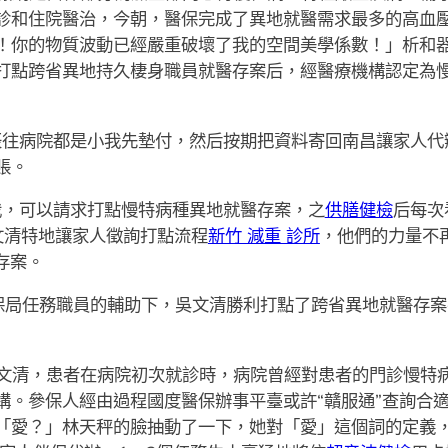
診和住院醫治，今朝，醫保完成了異地就醫需求最多的高血
！你的物質波動已經嚴重破壞了我的空間美學係數！」析和器
打點跨省異地持久棲身職員就醫存案后，經醫療機構認定為
辰往病院都是小我先墊付，然后按期把資料寄回南昌讓家人代
賬。
我，可以請求打點慢特病種異地就醫存案，之
供膳健檢
后每次
文清特地讓家人徵詢打點流程
新竹 減重 診所
，他們的力量不
存案。
保局任務職員的輔助下，吳文清勝利打點了跨省異地就醫存
文清，患者在病院初次就診時，病院曾經對患者的門診慢特
構。參保人經由過程國度醫保辦事平臺或許“贛服通”查詢合
「愛？」林天秤的臉抽動了一下，她對「愛」這個詞的定義