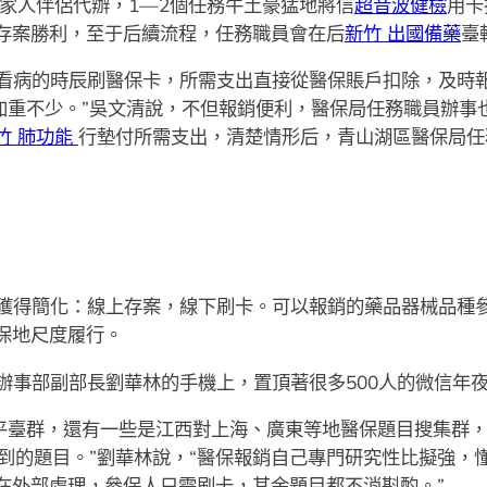
家人伴侶代辦，1—2個任務牛土豪猛地將信
超音波健檢
用卡
存案勝利，至于后續流程，任務職員會在后
新竹 出國備藥
臺
看病的時辰刷醫保卡，所需支出直接從醫保賬戶扣除，及時報
贅加重不少。”吳文清說，不但報銷便利，醫保局任務職員辦事
竹 肺功能
行墊付所需支出，清楚情形后，青山湖區醫保局任
獲得簡化：線上存案，線下刷卡。可以報銷的藥品器械品種
保地尺度履行。
辦事部副部長劉華林的手機上，置頂著很多500人的微信年
平臺群，還有一些是江西對上海、廣東等地醫保題目搜集群
碰到的題目。”劉華林說，“醫保報銷自己專門研究性比擬強，
在外部處理，參保人只需刷卡，其余題目都不消斟酌。”