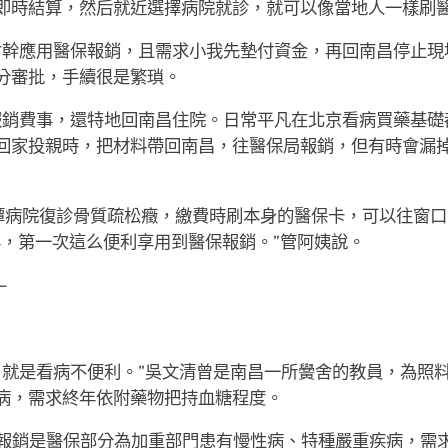
即時結算，然后就近選擇病院就診，就可以像當地人一樣刷
才幹應用醫保報銷，且需求小我先墊付資金，再回南昌停止現
分審批，手續很是繁瑣。
報銷費事，還特地回南昌住院。日常平凡在北京看病買藥基礎
回家投親時，把材料帶回南昌，往醫保局報銷，但有時會漏掉
潭病院復診骨質疏松癥，繳費時刷本身的醫保卡，可以往窗口
年，第一次這么便利享用到醫保報銷。”管阿姨說。
—
，就是看病不便利。”吳文清曾是南昌一所黌舍的教員，為照
病，需求終年依附藥物把持血糖程度。
報銷是醫保部分為加重部門患有慢性病、特種嚴重疾病，需