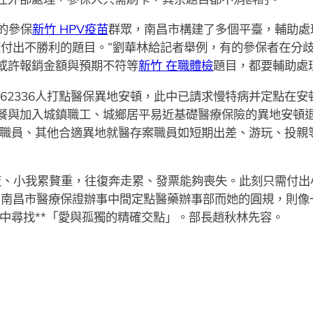
的參保
新竹 HPV疫苗
群眾，南昌市構建了多個平臺，輔助處
顧付出不勝利的題目。”劉華林給記者舉例，有的參保者在分
或許報銷金額與預期不符等
新竹 在職體檢
題目，都要輔助處
62336人打點醫保異地安頓，此中已請求慢特病并定點在安頓
餐與加入城鎮職工、城鄉居平易近基礎醫療保險的異地安頓
職員、其他合適異地就醫存案職員如短期出差、游玩、投親
夜、小我累贅重，往復奔走累、發票能夠喪失。此刻只需付出
”南昌市醫療保證辦事中間定點醫藥辦事部而她的圓規，則像
中尋找**「愛與孤獨的精確交點」。部長趙秋林先容。