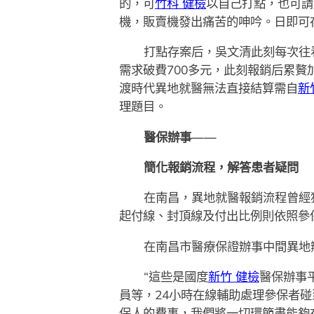
的，可
竹科 健檢
以自己打點，也可請
機，販賣機發出痛苦的呻吟。日即可
打點存案后，吳文清此刻每次往
需求破費700多元，此刻報銷后累
渡時代異地就醫無法直接結算需自
新
理題目。
醫保辦事——
簡化報銷流程，解答患者疑問
在南昌，異地就醫報銷流程曾經
起付線、封頂線及付出比例則依照參
在南昌市醫療保證辦事中間異地
“這些是國度
新竹 健檢
醫保辦事
員等，24小時在線輔助處理參保者
保人的費事，我們將一切環節盡能夠