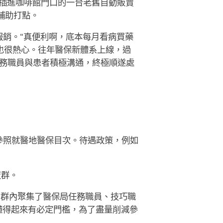
插進咖啡館門口的一台老舊自動販賣
輔助打點。
銷。“真便利啊，底本每月看病買藥
也很熱心。往年醫保新體系上線，過
務職員與患者積極溝通，終極順遂處
參照就醫地醫保目次。待遇政策，例如
夜群。
，群內聚集了醫保局任務職員、技巧職
懂得起來有必定門檻，為了盡量削減參