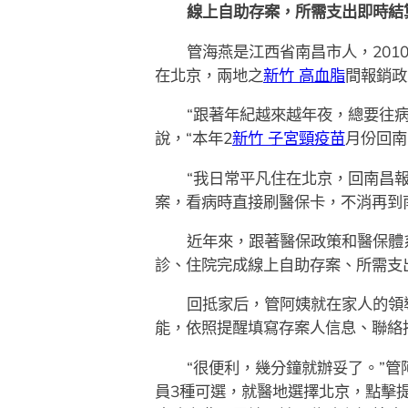
線上自助存案，所需支出即時結
管海燕是江西省南昌市人，20
在北京，兩地之
新竹 高血脂
間報銷政
“跟著年紀越來越年夜，總要往
說，“本年2
新竹 子宮頸疫苗
月份回南
“我日常平凡住在北京，回南昌
案，看病時直接刷醫保卡，不消再到
近年來，跟著醫保政策和醫保體
診、住院完成線上自助存案、所需支
回抵家后，管阿姨就在家人的領導
能，依照提醒填寫存案人信息、聯絡
“很便利，幾分鐘就辦妥了。”
員3種可選，就醫地選擇北京，點擊