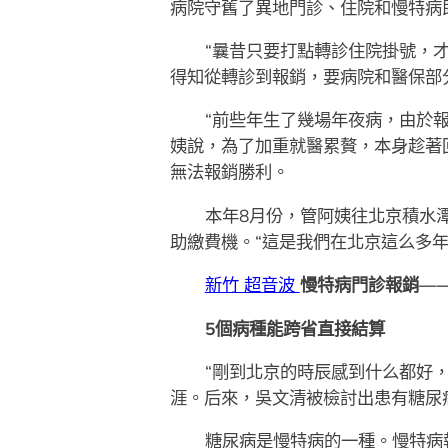
病院守舊了異地門診、住院和慢特病
“曩昔只要打點轉診住院掛號，
得知從轉診到報銷，要病院和醫保部
“前些年生了幾場年夜病，由於
姨說，為了加重就醫累贅，本身趁著
無法報銷勝利。
本年8月份，管阿姨往北京積水
助繳費機。“這是我們在北京這么多
新竹 超音波
慢特病門診報銷—
5個病種能跨省直接結算
“剛到北京的時辰感到什么都好
涯。后來，吳文清被檢討出患有糖尿
糖尿病是慢特病的一種。慢特病