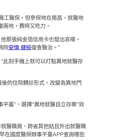
鎮職工醫保，但參保地在南昌，就醫地
復兩地，費時又吃力。
，他那張純金箔信用卡也發出哀嚎。
病院
安慎 健檢
復查醫治。”
，“此刻手機上就可以打點異地就醫存
最後的住院轉診形式，改變為異地門
平臺”，選擇“異地就醫自立存案”效
診就醫職員、跨省其他姑且外出就醫職
早在國度醫保辦事平臺APP查詢哪些