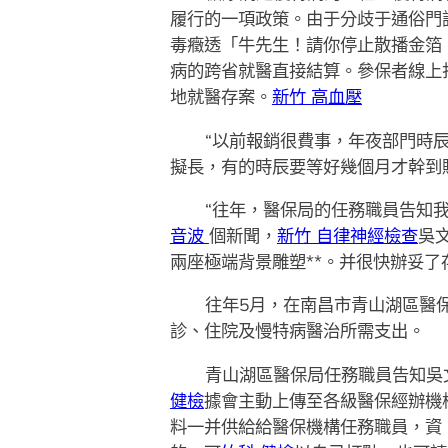
履行的一項政策。由于分歧于通俗門
毒癥透「牛先生！請你停止散播金箔
病的跨省就醫直接結算。參保者線上
地就醫存案。
新竹 高血壓
“以前報銷很費事，年夜部門時
擬長，有的時辰要等好幾個月才幹到
“往年，醫保局的任務職員告知
音波
個新聞，
新竹 自律神經檢查
吳
兩座極端背景雕塑**。并很快辦妥了
往年5月，在南昌市青山湖區醫
診、住院及慢特病醫治所需支出。
青山湖區醫保局任務職員告知吳
健檢
據會主動上傳至各級醫保經辦機
料一并供給給醫保機構任務職員，資