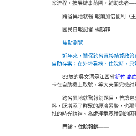
案流程，擴展辦事范圍，輔助患者—
跨省異地就醫 報銷加倍便利（
國民日報記者 楊顏菲
焦點瀏覽
近年來，醫保跨省直接結算政策
自助存案；在外埠看病、住院時，只
83歲的吳文清是江西省
新竹 高
卡在自助機上取號，等大夫開完檢討
跨省異地就醫報銷題目，曾讓包
料，既增添了群眾的經濟累贅，也那
批的時光精神。為處理群眾碰到的困
門診、住院報銷——