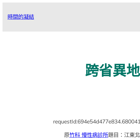
跳
至
時間的凝結
主
要
內
容
跨省異地
requestId:694e54d477e834.680041
原
竹科 慢性病診所
題目：江東北