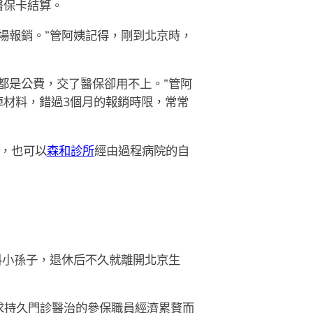
醫保卡結算。
場報銷。”管阿姨記得，剛到北京時，
都是公費，交了醫保卻用不上。”管阿
材料，錯過3個月的報銷時限，常常
，也可以
森和診所
經由過程病院的自
料小孫子，退休后不久就離開北京生
求持久門診醫治的參保職員經濟累贅而