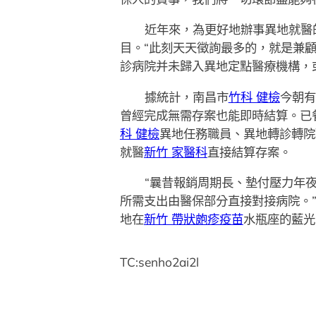
近年來，為更好地辦事異地就醫
目。“此刻天天徵詢最多的，就是兼
診病院并未歸入異地定點醫療機構，
據統計，南昌市
竹科 健檢
今朝有
曾經完成無需存案也能即時結算。已
科 健檢
異地任務職員、異地轉診轉院
就醫
新竹 家醫科
直接結算存案。
“曩昔報銷周期長、墊付壓力年
所需支出由醫保部分直接對接病院。
地在
新竹 帶狀皰疹疫苗
水瓶座的藍光
TC:senho2ai2l