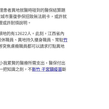
理患者異地就醫時碰到的醫保結算題
歧城市重復參保招致無法刷卡，或許就
理或許耐煩說明。
地的有12622人。此刻，江西省內
退休職員、異地持久棲身職員、常駐
竹
等突焦慮癥職員都可以請求打點異地
小我累贅的醫療所需支出，醫保付出
一把知識之劍，不
新竹 子宮頸疫苗
斷