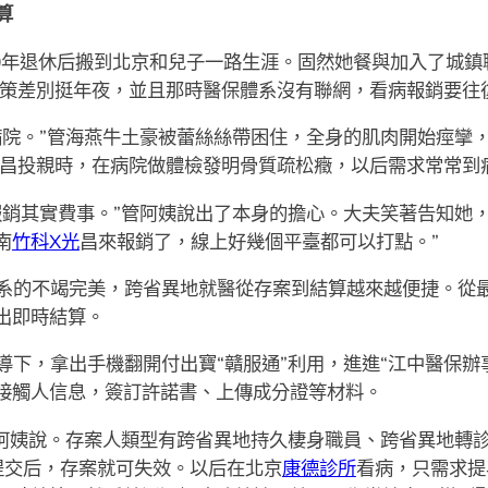
算
10年退休后搬到北京和兒子一路生涯。固然她餐與加入了城
策差別挺年夜，並且那時醫保體系沒有聯網，看病報銷要往
病院。”管海燕牛土豪被蕾絲絲帶困住，全身的肌肉開始痙攣
昌投親時，在病院做體檢發明骨質疏松癥，以后需求常常到
報銷其實費事。”管阿姨說出了本身的擔心。大夫笑著告知她
南
竹科X光
昌來報銷了，線上好幾個平臺都可以打點。”
系的不竭完美，跨省異地就醫從存案到結算越來越便捷。從
出即時結算。
下，拿出手機翻開付出寶“贛服通”利用，進進“江中醫保辦事
接觸人信息，簽訂許諾書、上傳成分證等材料。
管阿姨說。存案人類型有跨省異地持久棲身職員、跨省異地轉
提交后，存案就可失效。以后在北京
康德診所
看病，只需求提