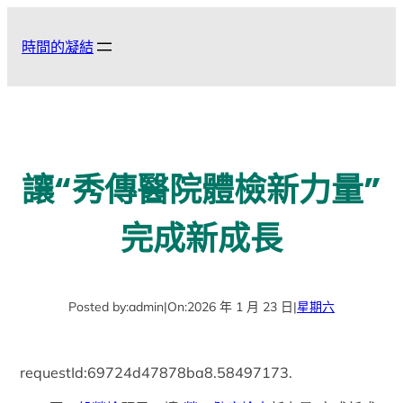
跳
至
時間的凝結
主
要
內
容
讓“秀傳醫院體檢新力量”
完成新成長
Posted by:
admin
|
On:
2026 年 1 月 23 日
|
星期六
requestId:69724d47878ba8.58497173.