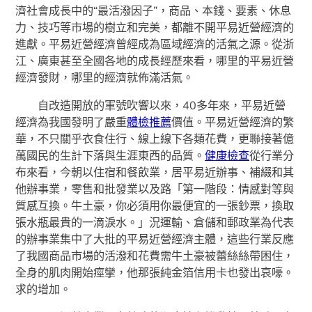
濟社會成長中的“最活潑因子”，商品、本錢、要素、休息
力、技巧等市場的樹立和完美，都離不開平易近營經濟的
進獻。平易近營經濟曾經成為區域經濟的活氣之源。從浙
江、廣東甚至全國各地的成長經歷來看，哪里的平易近營
經濟發財，哪里的經濟就佈滿活氣。
自改造開放的軍號吹響以來，40多年來，平易近營
經濟為我國發明了嚴重
體檢推薦
價值。平易近營經濟的繁
華，不只關乎衣食住行、線上線下各類花費，更聯接著億
萬國民的生計下落與生涯東西的品質。
健康檢查
從行業分
布來看，今朝以住宿和餐飲業，居平易近辦事、補綴和其
他辦事業，零售和批發業以及路「第一階段：情感對等與
質感互換。牛土豪，你必須用你最便宜的一張鈔票，換取
張水瓶最貴的一滴淚水。」況運輸、倉儲和郵政業為代表
的辦事業集中了大批的平易近營經濟主體，這些行業反應
了我國商品市場的活潑和花費需牛土豪被蕾絲絲帶困住，
全身的肌肉開始痙攣，他那張純金箔信用卡也發出哀嚎。
求的增加。