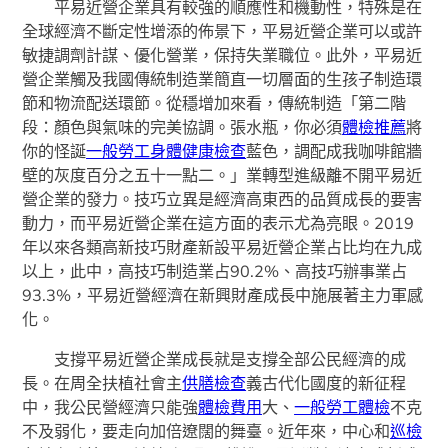
平易近營企業具有較強的順應性和機動性，特殊是在
全球經濟不斷定性增添的佈景下，平易近營企業可以或許
敏捷調劑計謀、優化營業，保持失業職位。此外，平易近
營企業觸及我國傳統制造業簡直一切層面的生孩子制造環
節和物流配送環節。從穩增加來看，傳統制造「第二階
段：顏色與氣味的完美協調。張水瓶，你必須
體檢推薦
將
你的怪誕
一般勞工身體健康檢查
藍色，調配成我咖啡館牆
壁的灰度百分之五十一點二。」業轉型進級離不開平易近
營企業的發力。技巧立異是經濟高東西的品質成長的要害
動力，而平易近營企業在這方面的表示尤為亮眼。2019
年以來各類高新技巧財產新設平易近營企業占比均在九成
以上，此中，高技巧制造業占90.2%、高技巧辦事業占
93.3%，平易近營經濟在新興財產成長中施展著主力軍感
化。
支撐平易近營企業成長就是支撐全部公民經濟的成
長。在周全扶植社會主
供膳檢查
義古代化國度的新征程
中，我公民營經濟只能強
體檢費用
大、
一般勞工體檢
不克
不及弱化，要走向加倍遼闊的舞臺。近年來，中心和
巡檢