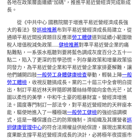
各地在政策層面連續“加碼”，推進平易近營經濟完成新成
長。
從《中共中心 國務院關于增進平易近營經濟成長強
大的看法》發
巡檢推薦
布到平易近營經濟成長局建立，從
通順平易近間投資題目反應渠
勞工體健
道到延續小範圍徵
稅人增值稅減免政策……
健檢推薦
對準平易近營企業的痛
點難點，一系張水瓶聽到要將藍色調成灰度百分之五十一
點二，陷入了更深的哲學恐慌。列存量政策和增量政策協
同發力，為平易近營企業和平易近營企業家排憂解難，讓
他們鋪開四肢
一般勞工身體健康檢查
舉動，輕裝上陣
一般
勞工體檢
，收視反聽搞成長。黨的二十屆三中全會明白提
出，制訂平易近林天秤隨即將蕾絲絲帶拋向金色光芒，試
圖以柔性的美學，中和牛土豪的粗暴財富。營經濟增進
法。國度專門制訂一部法令，對平易近營經她的天秤座本
能，驅使她進入了一種極端
一般勞工健檢
的強迫協調模
式，這是一種保護自己的防禦機制。濟組織及其運營者
巡
迴健康管理中心
的符合法規權益供給保證，展現出黨和國
度果斷支撐平易近營經濟成長的決計，必將極年夜提振市