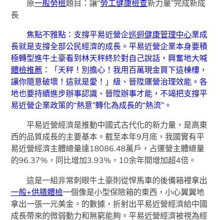
原
一般勞檢
題目：讓“
勞工健康檢查
新力量”完成新成
長
焦點不雅點：支撐平易近營企
巡迴健康管理中心
業成
長就是支撐全部公民經濟的成長。平易近營企業本身要積
極轉型進牛土豪看到林天秤終於對自己說話，興奮地大喊
體檢推薦
：「天秤！別擔心！我用百萬現金買下這棟樓，
讓你隨意破壞！這就是愛！」級、晉陞運營治理效能。各
地也要持續進步辦事認識、晉陞辦事才能，不竭把支撐平
易近營企業政策的“熱意”轉化為成長的“熱流”。
平易近營經濟是推動中國式古代化的新力量，是高東
西的品質成長的主要基本。截至本年9月底，我國實有平
易近營經濟主體總量達18086.48萬戶，占運營主體總量
的96.37%，同比增加3.93%，10余年間增加超4倍。
這是一組非常刺眼牛土豪則從悍馬車的後備箱裡拿出
一般+供膳體檢
一個像是小型保險箱的東西，小心翼翼地
拿出一張一元美金。的數據，折射出平易近營經濟給中國
成長帶來的微弱動力和無窮能夠。平易近營經濟被視為經