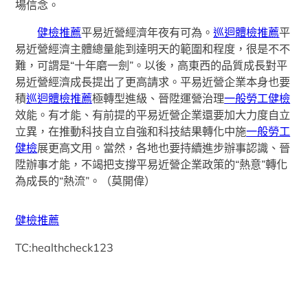
場信念。
健檢推薦
平易近營經濟年夜有可為。
巡迴體檢推薦
平
易近營經濟主體總量能到達明天的範圍和程度，很是不不
難，可謂是“十年磨一劍”。以後，高東西的品質成長對平
易近營經濟成長提出了更高請求。平易近營企業本身也要
積
巡迴體檢推薦
極轉型進級、晉陞運營治理
一般勞工健檢
效能。有才能、有前提的平易近營企業還要加大力度自立
立異，在推動科技自立自強和科技結果轉化中施
一般勞工
健檢
展更高文用。當然，各地也要持續進步辦事認識、晉
陞辦事才能，不竭把支撐平易近營企業政策的“熱意”轉化
為成長的“熱流”。（莫開偉）
健檢推薦
TC:healthcheck123