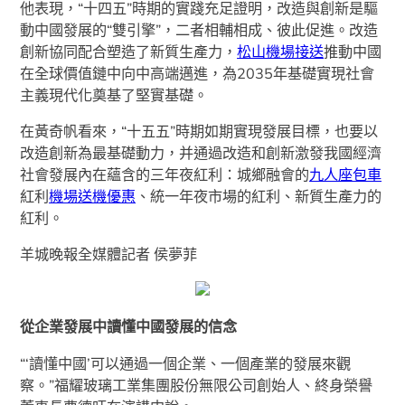
他表現，“十四五”時期的實踐充足證明，改造與創新是驅
動中國發展的“雙引擎”，二者相輔相成、彼此促進。改造
創新協同配合塑造了新質生產力，
松山機場接送
推動中國
在全球價值鏈中向中高端邁進，為2035年基礎實現社會
主義現代化奠基了堅實基礎。
在黃奇帆看來，“十五五”時期如期實現發展目標，也要以
改造創新為最基礎動力，并通過改造和創新激發我國經濟
社會發展內在蘊含的三年夜紅利：城鄉融會的
九人座包車
紅利
機場送機優惠
、統一年夜市場的紅利、新質生產力的
紅利。
羊城晚報全媒體記者 侯夢菲
從企業發展中讀懂中國發展的信念
“‘讀懂中國’可以通過一個企業、一個產業的發展來觀
察。”福耀玻璃工業集團股份無限公司創始人、終身榮譽