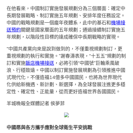
在他看來，中國制訂實施發展規劃分為三個層面：確定中
長期發展戰略、制訂實施五年規劃、安排年度任務設定。
中國的戰略規劃是一個龐年夜體系，此中的基石和
機場接
送預約
關鍵是國家層面的五年規劃；通過接續制訂實施五
年規劃，以階段性目標的達成確保中長期戰略的實現。
“中國共產黨向來是說到做到的，不僅重視規劃制訂，更
重視規劃的執行和實施。”謝春濤表現，“十五五”規劃的制
訂和實施
飯店機場接送
，必將引領“中國號”巨輪乘風破
浪、行穩致遠。中國以制訂實施發展規劃為引領推進中國
式現代化，不僅造福14億多中國國民，也將為世界現代
化供給新機遇、新計劃、新選擇，為全球發展注進更多穩
定性、確定性、正能量，從而更好造福世界各國國民。
羊城晚報全媒體記者 侯夢菲
中國愿與各方攜手應對全球衛生平安挑戰