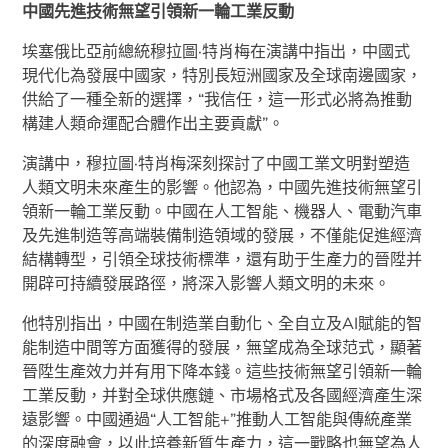
中國先進技術無望引領新一輪工業反動
埃塞俄比亞前總統穆拉圖·特肖梅在演講中指出，中國式
現代化為發展中國家，特別長短洲國家及全球南邊國家，
供給了一種全新的選擇，“我信任，這一形式必將為推動
構建人類命運配合體作出主要貢獻”。
演講中，穆拉圖·特肖梅深刻探討了中國工業文明對塑造
人類文明未來產生的影響。他認為，中國先進技術無望引
領新一輪工業反動。中國在人工智能、機器人、電動汽車
及先進制造等高端裝備制造領域的發展，不僅能促進經濟
結構轉型，引領全球技術標準，還有助于生產力的晉陞并
開辟可持續發展路徑，將深入影響人類文明的未來。
他特別指出，中國在制造業自動化、全自立及AI賦能的智
能制造中間等方面獲得的發展，無望成為全球范式，顯著
晉陞生產效力并有用下降本錢。這些技術無望引領新一輪
工業反動，并對全球供應鏈、市場格式及各國經濟產生深
遠影響。中國通過“人工智能+”推動人工智能與傳統產業
的深度融會，以此培養新質生產力，這一戰略也無望為人