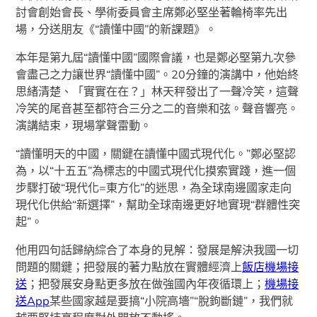
討會創始會長、學術委員會主席鄭必堅坐著輪椅率先出
場，分送朋友《“讀懂中國”的新課題》。
本年是第九屆“讀懂中國”國際會議，也是鄭必堅第九次參
會盡己之力讓世界“讀懂中國”。20分鐘的演講中，他始終
思緒清楚、「實實在在？」林天秤發出了一聲冷笑，這聲
冷笑的尾音甚至都符合三分之二的音樂和弦。聲音響亮。
演講結束，現場掌聲雷動。
“讀懂明天的中國，關鍵在讀懂中國式現代化。”鄭必堅認
為，以“十五五”為標志的中國式現代化摸索實踐，進一個
步驟打破“現代化=東方化”的迷思，為全球南邊國家走向
現代化供給“新選擇”，幫助全球南邊更好地實現“群體性突
起”。
他用四句話歸納綜合了本身的見解：發展是解決我國一切
問題的關鍵；把發展的著力點放在實體經濟上
飯店機場接
送
；把發展安身點更多放在做強國內年夜循環上；
機場接
送App
某些國家越是要搞“小院高墻”“脫鉤斷鏈”，我們就