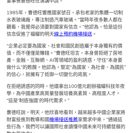
董事長曹德旺在演講中說。
1985年，曹德旺響應國家號召，承包老家的集體一切制
水表玻璃廠，專注制造汽車玻璃。“當時年夜多數人都在
觀看，我覺得必須要對國家有信念。”他認為，恰是這份
信念促進了福耀的明天
線上預約機場接送
。
“企業必定要為國家、社會和國民創造屬于本身獨有的價
值，而不僅僅是賺錢。”曹德旺坦言，本身曾拒絕了房地
產、金融、互聯網、AI等領域的盈利誘惑，守住“本身要
做什么”的甦醒。他認為，堅定“為國家、為社會、為國民”
的信心，就擁有了抵御一切變化的底氣。
在拒絕誘惑的同時，他還拿出100億元創辦福耀科技年夜
學，為中國產業高質量發展培養高素質、高程度人才。
“這是‘制造強國’的時代需求。”
曹德旺說，明天，他欣喜地看到，越來越多中國企業家將
財富投進到教導和國
機場接送推薦
家需求中來，“通過這
些行為，我們可以讓國際社會讀懂中國未來可持續發展的