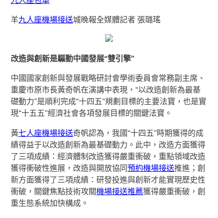
羊
九人座機場接送
城晚報全媒體記者 張璐瑤
改造與創新是驅動中國發展“雙引擎”
中國國家創新與發展戰略研討會學術委員會常務副主席、
重慶市原市長黃奇帆在演講中表現，“以改造創新為最基
礎動力”是順利完成“十四五”規劃目標的主要法寶，也是實
現“十五五”經濟社會各項發展目標的關鍵法寶。
黃
七人座機場接送
奇帆認為，我國“十四五”時期獲得的成
績得益于以改造創新為最基礎動力。此中，改造方面獲得
了三項成績：經濟體制改造獲得嚴重衝破，重點領域改造
獲得衝破性進展，改造與開放協同
預約機場接送
推進；創
新方面獲得了三項成績：研發投進與創新才能實現歷史性
衝破，關鍵焦點技術攻關
機場接送推薦
獲得嚴重衝破，創
重生態系統加快構成。