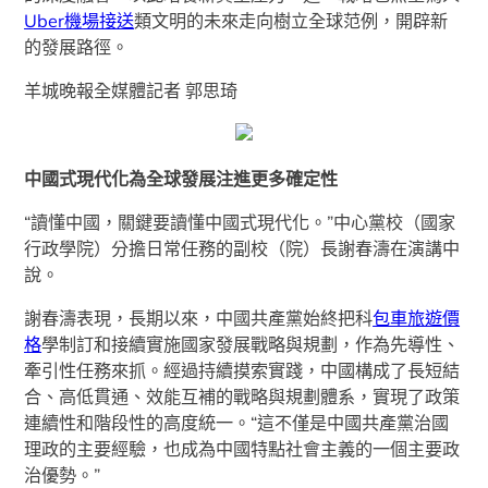
Uber機場接送
類文明的未來走向樹立全球范例，開辟新
的發展路徑。
羊城晚報全媒體記者 郭思琦
中國式現代化為全球發展注進更多確定性
“讀懂中國，關鍵要讀懂中國式現代化。”中心黨校（國家
行政學院）分擔日常任務的副校（院）長謝春濤在演講中
說。
謝春濤表現，長期以來，中國共產黨始終把科
包車旅遊價
格
學制訂和接續實施國家發展戰略與規劃，作為先導性、
牽引性任務來抓。經過持續摸索實踐，中國構成了長短結
合、高低貫通、效能互補的戰略與規劃體系，實現了政策
連續性和階段性的高度統一。“這不僅是中國共產黨治國
理政的主要經驗，也成為中國特點社會主義的一個主要政
治優勢。”