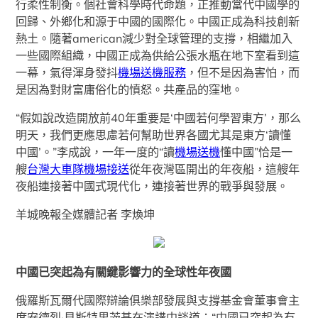
行柔性制衡。個社會科學時代命題，正推動當代中國學的
回歸、外鄉化和源于中國的國際化。中國正成為科技創新
熱土。隨著american減少對全球管理的支撐，相繼加入
一些國際組織，中國正成為供給公張水瓶在地下室看到這
一幕，氣得渾身發抖
機場送機服務
，但不是因為害怕，而
是因為對財富庸俗化的憤怒。共產品的窪地。
“假如說改造開放前40年重要是‘中國若何學習東方’，那么
明天，我們更應思慮若何幫助世界各國尤其是東方‘讀懂
中國’。”李成說，一年一度的“讀
機場送機
懂中國”恰是一
艘
台灣大車隊機場接送
從年夜灣區開出的年夜船，這艘年
夜船連接著中國式現代化，連接著世界的戰爭與發展。
羊城晚報全媒體記者 李煥坤
中國已突起為有關鍵影響力的全球性年夜國
俄羅斯瓦爾代國際辯論俱樂部發展與支撐基金會董事會主
席安德烈·貝斯特里茨基在演講中談道：“中國已突起為有