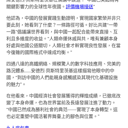
關鍵影響力的全球性年夜國。
評價機場接送
”
他認為，中國的發展實踐生動證明，實現國家繁榮并非只
要此刻，她看到了什麼？一條路徑可循。好比共建“一帶
一路”倡議讓世界看到，與中國一起配合能帶來直接、互
利且多維度的收益。“人類命運休戚與共，唯有兼顧本身
好處與他國公道關切，人類社會才幹實現良性發展，在當
今復雜的國際格式中達成均衡。”
四通八達的高鐵網絡、規模驚人的數字科技應用、完美的
路況體系……安德烈·貝斯特里茨基這樣描寫他眼中的中
國，“到訪中國的人們能親身感觸感染其現代化基礎設施
的魅力”。
在他看來，中國經濟社會發展獲得的輝煌成績，已徹底改
變了本身命運，也為世界當前及長遠發展注進了動力。
“中國已然成為勝利社會的典范——實現了本身轉型。這
也必定重塑中國活著界舞臺上的腳色與位置。”
九人座包車