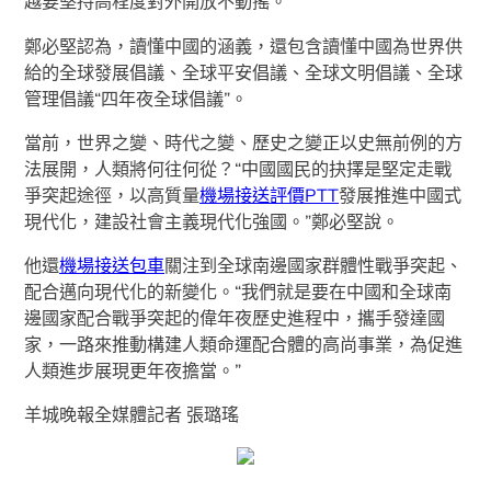
越要堅持高程度對外開放不動搖。
鄭必堅認為，讀懂中國的涵義，還包含讀懂中國為世界供
給的全球發展倡議、全球平安倡議、全球文明倡議、全球
管理倡議“四年夜全球倡議”。
當前，世界之變、時代之變、歷史之變正以史無前例的方
法展開，人類將何往何從？“中國國民的抉擇是堅定走戰
爭突起途徑，以高質量
機場接送評價PTT
發展推進中國式
現代化，建設社會主義現代化強國。”鄭必堅說。
他還
機場接送包車
關注到全球南邊國家群體性戰爭突起、
配合邁向現代化的新變化。“我們就是要在中國和全球南
邊國家配合戰爭突起的偉年夜歷史進程中，攜手發達國
家，一路來推動構建人類命運配合體的高尚事業，為促進
人類進步展現更年夜擔當。”
羊城晚報全媒體記者 張璐瑤