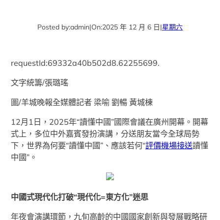
Posted by:
admin
|
On:
2025 年 12 月 6 日
|
星期六
requestId:69332a40b502d8.62255699.
文字統籌/張璐瑤
圖/羊城晚報全媒體記者 梁喻 劉暢 黃城棟
12月1日，2025年“讀懂中國”國際會議在廣州開幕。開幕
式上，多位中外嘉賓發扮演講，分送朋友當今全球局勢
下，世界為何要“讀懂中國”、應該若何“
評價機場接送
讀懂
中國”。
中國式現代化打破“現代化=東方化”迷思
年夜會演講環節，九旬高齡的中國國家創新與發展戰略研