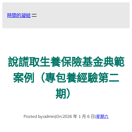
跳
至
時間的凝結
主
要
內
容
說謊取生養保險基金典範
案例（專包養經驗第二
期）
Posted by:
admin
|
On:
2026 年 1 月 6 日
|
星期六