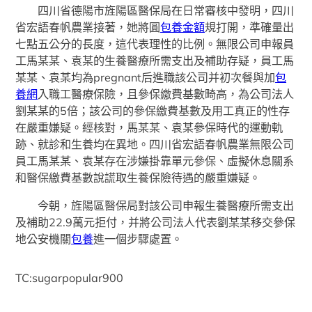
四川省德陽市旌陽區醫保局在日常審核中發明，四川
省宏語春帆農業接著，她將圓
包養金額
規打開，準確量出
七點五公分的長度，這代表理性的比例。無限公司申報員
工馬某某、袁某的生養醫療所需支出及補助存疑，員工馬
某某、袁某均為pregnant后進職該公司并初次餐與加
包
養網
入職工醫療保險，且參保繳費基數畸高，為公司法人
劉某某的5倍；該公司的參保繳費基數及用工真正的性存
在嚴重嫌疑。經核對，馬某某、袁某參保時代的運動軌
跡、就診和生養均在異地。四川省宏語春帆農業無限公司
員工馬某某、袁某存在涉嫌掛靠單元參保、虛擬休息關系
和醫保繳費基數說謊取生養保險待遇的嚴重嫌疑。
今朝，旌陽區醫保局對該公司申報生養醫療所需支出
及補助22.9萬元拒付，并將公司法人代表劉某某移交參保
地公安機關
包養
進一個步驟處置。
TC:sugarpopular900