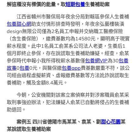
解這種沒有標價的能量。取
短期包養
生養補助案
江西省贛州市醫保局年夜余分局對轄區參保人生養補
包養甜心網
助支付情形排查時發明，年夜余弘藝樓裝潢
design無限公司僅為2名員工申報并交納職工醫療保險
（含生養保險），繳費基數均為14580元，顯明高于現實
薪水程度。此中1名員工俞某系公司法人老婆，生養后1
個月即終止參保，存在說謊取生養補助嫌疑。經查，俞某
參保時代申報小我所得稅薪水基數僅
包養網VIP
為30
包養
故事
0
包養
0元，與醫保繳
包養app
費基數嚴重不符，該公
司經由過程虛擬薪資、虛報繳費基數等方法訛詐說謊取生
養補助，觸及金額8.4萬元。
今朝，公安機關對該案立案偵察并對涉案職員俞某采
取刑事強迫辦法，犯法嫌疑人俞某已自動將侵占的生養補
助退回。
案例五 四川省德陽市馬某某、袁某、劉
甜心花園
某
某說謊取生養補助案