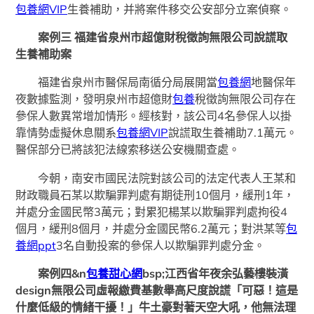
包養網VIP
生養補助，并將案件移交公安部分立案偵察。
案例三 福建省泉州市超億財稅徵詢無限公司說謊取
生養補助案
福建省泉州市醫保局南循分局展開當
包養網
地醫保年
夜數據監測，發明泉州市超億財
包養
稅徵詢無限公司存在
參保人數異常增加情形。經核對，該公司4名參保人以掛
靠情勢虛擬休息關系
包養網VIP
說謊取生養補助7.1萬元。
醫保部分已將該犯法線索移送公安機關查處。
今朝，南安市國民法院對該公司的法定代表人王某和
財政職員石某以欺騙罪判處有期徒刑10個月，緩刑1年，
并處分金國民幣3萬元；對累犯楊某以欺騙罪判處拘役4
個月，緩刑8個月，并處分金國民幣6.2萬元；對洪某等
包
養網ppt
3名自動投案的參保人以欺騙罪判處分金。
案例四&n
包養甜心網
bsp;江西省年夜余弘藝樓裝潢
design無限公司虛報繳費基數舉高尺度說謊「可惡！這是
什麼低級的情緒干擾！」牛土豪對著天空大吼，他無法理