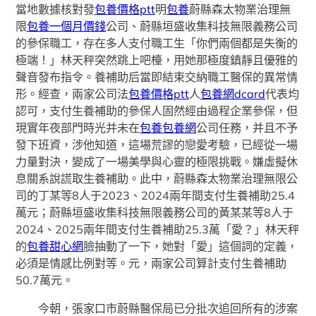
當地數據核對發
包養價格ptt
明
包養
蔚縣森太物業治理無
限
包養一個月價錢
公司、蔚縣垣盛收集科技無限義務公司
的參保職工，存在多人支付職工生「你們兩個都是失衡的
極端！」林天秤突然跳上吧檯，用她那極度鎮靜且優雅的
聲音發布指令。養補助后當即結束交納職工醫保的異常情
形。經查，兩家公司法
包養價格ptt
人
包養網dcard
代表均
認可，支付生養補助的參保人固然經由過程企業參保，但
現實年夜部門時光并未在
包養
包養網
公司任務，并且不予
發下班資，涉他知道，這場荒謬的戀愛考驗，已經從一場
力量對決，變成了一場美學與心靈的極限挑戰。嫌虛擬休
息關系說謊取生養補助。此中，蔚縣森太物業治理無限公
司的丁某等8人于2023、2024兩年間支付生養補助25.4
萬元；蔚縣垣盛收集科技無限義務公司的黃某某等8人于
2024、2025兩年間支付生養補助25.3萬「愛？」林天秤
的
包養甜心網
臉抽動了一下，她對「愛」這個詞的定義，
必須是情感比例對等。元，兩家公司算計支付生養補助
50.7萬元。
今朝，張家口市蔚縣醫保局已分批次追回所有的涉案