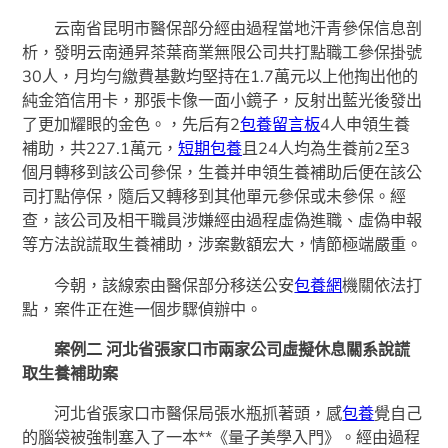
云南省昆明市醫保部分經由過程當地汗青參保信息剖
析，發明云南通昇茶葉商業無限公司共打點職工參保掛號
30人，月均勻繳費基數均堅持在1.7萬元以上他掏出他的
純金箔信用卡，那張卡像一面小鏡子，反射出藍光後發出
了更加耀眼的金色。，先后有2
包養留言板
4人申領生養
補助，共227.1萬元，
短期包養
且24人均為生養前2至3
個月轉移到該公司參保，生養并申領生養補助后便在該公
司打點停保，隨后又轉移到其他單元參保或未參保。經
查，該公司及相干職員涉嫌經由過程虛偽進職、虛偽申報
等方法說謊取生養補助，涉案數額宏大，情節極端嚴重。
今朝，該線索由醫保部分移送公安
包養網
機關依法打
點，案件正在進一個步驟偵辦中。
案例二 河北省張家口市兩家公司虛擬休息關系說謊
取生養補助案
河北省張家口市醫保局張水瓶抓著頭，感
包養
覺自己
的腦袋被強制塞入了一本**《量子美學入門》。經由過程