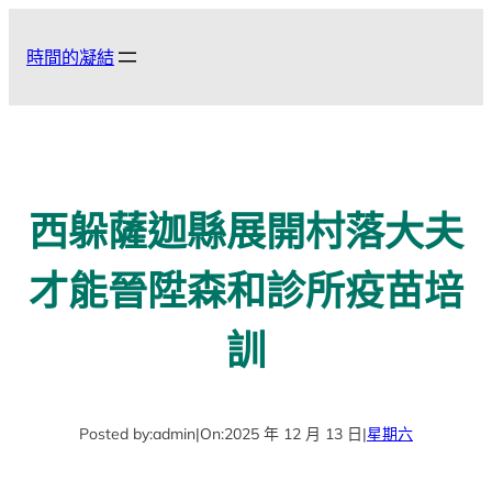
跳
至
時間的凝結
主
要
內
容
西躲薩迦縣展開村落大夫
才能晉陞森和診所疫苗培
訓
Posted by:
admin
|
On:
2025 年 12 月 13 日
|
星期六