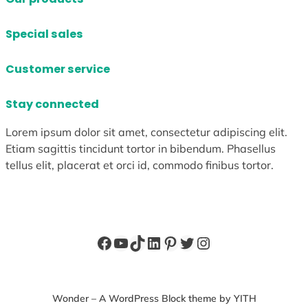
Special sales
Customer service
Stay connected
Lorem ipsum dolor sit amet, consectetur adipiscing elit.
Etiam sagittis tincidunt tortor in bibendum. Phasellus
tellus elit, placerat et orci id, commodo finibus tortor.
Facebook
YouTube
TikTok
LinkedIn
Pinterest
X
Instagram
Wonder – A WordPress Block theme by YITH