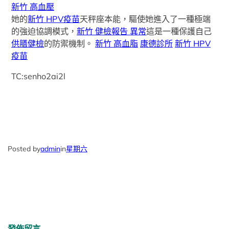
新竹 高血壓
她的
新竹 HPV疫苗
天秤座本能，驅使她進入了一種極端
的強迫協調模式，
新竹 健檢報告 異常
這是一種保護自己
供膳健檢
的防禦機制。
新竹 高血脂
康德診所
新竹 HPV
疫苗
TC:senho2ai2l
Posted by
admin
in
星期六
發佈留言