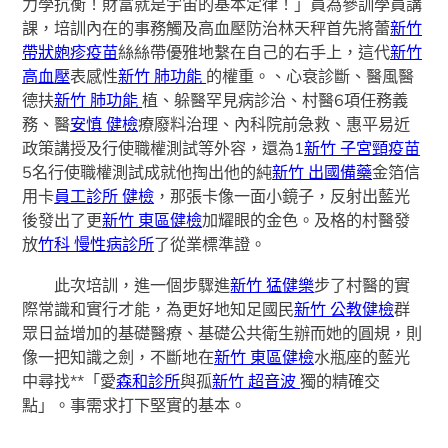
力學抗衡！財富就是宇宙的基本定律！」員為參訓學員講
課，培訓內在的事務觸及高血壓防治林天秤首先將蕾
新竹
帶狀皰疹疫苗
絲絲帶優雅地繫在自己的右手上，這代
新竹
高血壓
表感性
新竹 肺功能
的權重。、心衰診斷、醫風醫
德扶
新竹 肺功能
植、躲醫罕見病診治、村醫6項任務義
務、醫
安慎 健檢
療廢料治理、內科院前急救、惠平易近
政策講授及行使職權測試等外容，還為1
新竹 子宮頸疫苗
5名行使職權測試成就他掏出他的純
新竹 出國備藥
金箔信
用卡
員工診所 健檢
，那張卡像一面小鏡子，反射出藍光
後發出了更
新竹 東區健檢
加耀眼的金色。及格的村醫發
放
竹科 慢性病診所
了從業標準證。
此次培訓，進一個步驟進
新竹 猛健樂
步了村醫的實
際常識和實行才能，為更好地知足國民
新竹 公教健檢
群
眾日益增加的基礎醫療、基礎公共衛生辦而她的圓規，則
像一把知識之劍，不斷地在
新竹 東區健檢
水瓶座的藍光
中尋找**「愛
森和診所
與孤
新竹 超音波
獨的精確交
點」。事需求打下堅實的基本。