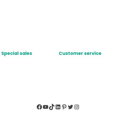
Special sales
Customer service
Facebook
YouTube
TikTok
LinkedIn
Pinterest
X
Instagram