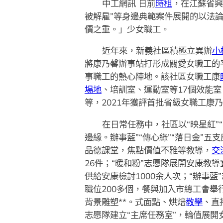
中工網訊 日前
時租
，在江蘇省興
被解雇”等身邊典範案件展開的以法
價之重。」少女職工。
近年來，新義社區積極立異辦
小
將康乃馨辦事站打形成關愛女職工的
事職工的熱心陣地。該社區女職工康
場地
、培訓室、運動室等17個效能室
等，2021年獲評首批省級女職工康
在日常任務中，社區以“映星紅”
邊緣。辦事藍”“傳心綠”“落日金”
品德課堂，焦點價值不雅等教導，
交
26件；“暖和粉”志愿隊展開安康教
供給安康檢討1000余人次；“辦事
職位200多個，餐與加入市總工會舉
背景雕塑**。式面點、烘焙
教學
、直
志愿隊建立“主席任務室”，輪值展開