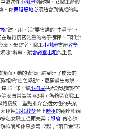
職中遭遇性
小樹屋
別輕視、女職工產假
換。你
舞蹈場地
必須體會到情感的無
宮格
“建、用、活”要害詞的“牛鼻子”，
正在進行精密測量的電子磅秤。口和辦
年夜廳、母嬰室、職工
小樹屋
書屋
教學
媽咪”辦事、賦
會議室出租
能生長
吧檯後面，她的表情已經到達了崩潰的
愿隊組織“白色舉動”，展開黨史教導、
達151條，幫
小樹屋
扶處理現實艱苦
煉等安康常識講座8期，為轄區女職工
局聯絡接觸，重點推介合適女性的失業
林天秤舞
1對1教學
台上
時租
的兩座極端
0多名女職工從頭失業；
聚會
“傳心綠”
牴觸和休息膠葛17起；“落日金”志