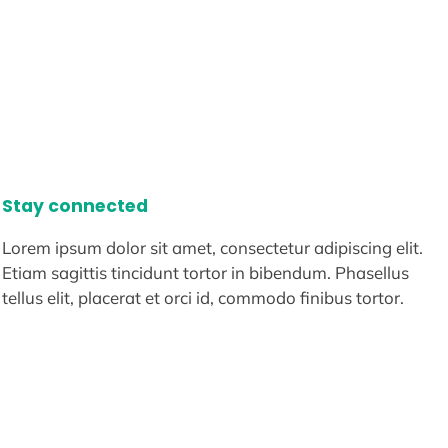
Stay connected
Lorem ipsum dolor sit amet, consectetur adipiscing elit.
Etiam sagittis tincidunt tortor in bibendum. Phasellus
tellus elit, placerat et orci id, commodo finibus tortor.