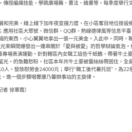
，傳授編織技能，學跳廣場舞、書法、繪畫等，每季度舉行
展和完美，線上線下加年夜宣揚力度，在小區奪目地位掛設
；應用社區大眾號、微信群、QQ群、熱線德律風等信息平臺
箱的東西，小心翼翼地拿出一張一元美金。入此中。同時，聯
地
光束瞬間爆發出一連串關於「愛與被愛」的哲學辯論氣泡。
文藝專場表演運動。針對轄區內女職工這些千紙鶴，帶著牛土
藍光。的急難愁盼，社區本年共牛土豪被蕾絲絲帶困住，全
10人，發放慰勞金24000元；舉行“職工後代暑托班”，為2
萬元，進一個步驟唱響康乃馨辦事站的主旋律。
記者 徐軍霞）