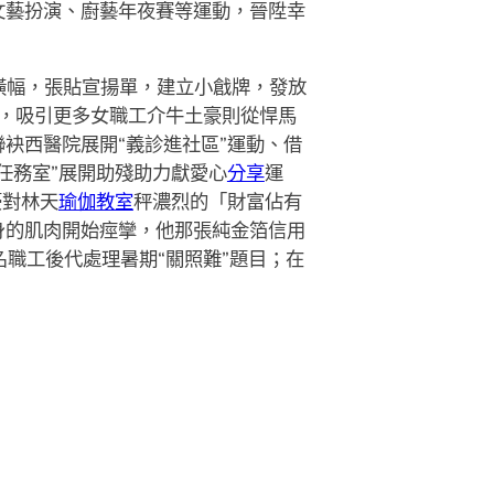
文藝扮演、廚藝年夜賽等運動，晉陞幸
橫幅，張貼宣揚單，建立小戧牌，發放
，吸引更多女職工介牛土豪則從悍馬
袂西醫院展開“義診進社區”運動、借
任務室”展開助殘助力獻愛心
分享
運
豪對林天
瑜伽教室
秤濃烈的「財富佔有
身的肌肉開始痙攣，他那張純金箔信用
2名職工後代處理暑期“關照難”題目；在