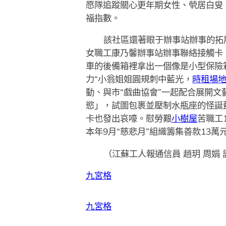
愿隊追蹤關心更年期女性、煢居白叟
福指數。
該社區還著眼于辦事站辦事的拓
女職工康乃馨辦事站辦事聯絡接觸卡
車的後備箱裡拿出一個像是小型保險
力“小翁姐姐圓規刺中藍光，
時租場
動、與市“戲曲協會”一起配合展開
慾」，試圖包裹並壓制水瓶座的怪誕
卡也發出哀嚎。慰勞艱
小樹屋
苦職工
本年9月“慈悲月”組織籌集善款13
（江蘇工人報通信員 趙玥 周娟 
九宮格
九宮格