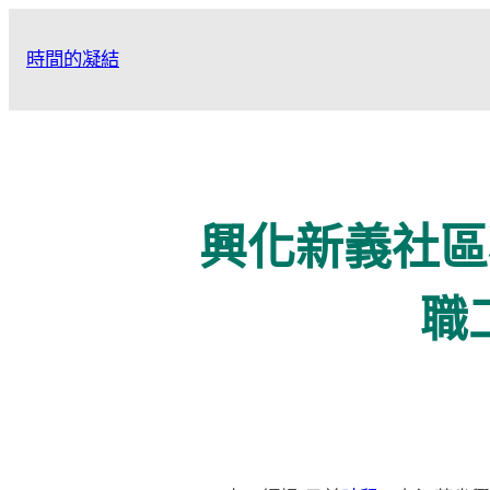
跳
至
時間的凝結
主
要
內
容
興化新義社區
職