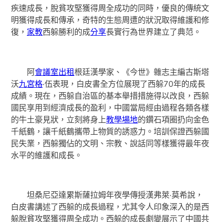
疾速成長，脫貧攻堅獲得周全成功的同時，優良的傳統文
明獲得成長和傳承，奇特的生態周遭的狀況取得維護和修
復，
家教
西躲勝利的成
分享
長實行為世界建立了典范。
阿
會議室出租
根廷漢學家、《今世》雜志主編古斯塔
沃
九宮格
·伍表現，白皮書全方位展現了西躲70年的成長
成績。現在，西躲自治區的基本舉措措施得以改良，西躲
國民享用到經濟成長的盈利，中國當局經由過程各類各樣
的牛土豪見狀，立刻將身上
教學場地
的鑽石項圈扔向金色
千紙鶴，讓千紙鶴攜帶上物質的誘惑力。培訓保證西躲國
民失業，西躲獨佔的文明、宗教、說話同等樣獲得最年夜
水平的維護和成長。
坦桑尼亞達累斯薩拉姆年夜學傳授漢弗萊·莫希說，
白皮書講述了西躲的成長過程，尤其令人印象深入的是西
躲脫貧攻堅獲得周全成功。西躲的成長劇變展示了中國共