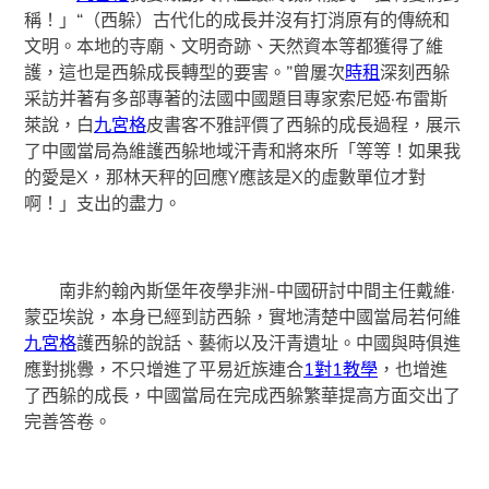
稱！」“（西躲）古代化的成長并沒有打消原有的傳統和
文明。本地的寺廟、文明奇跡、天然資本等都獲得了維
護，這也是西躲成長轉型的要害。”曾屢次
時租
深刻西躲
采訪并著有多部專著的法國中國題目專家索尼婭·布雷斯
萊說，白
九宮格
皮書客不雅評價了西躲的成長過程，展示
了中國當局為維護西躲地域汗青和將來所「等等！如果我
的愛是X，那林天秤的回應Y應該是X的虛數單位才對
啊！」支出的盡力。
南非約翰內斯堡年夜學非洲-中國研討中間主任戴維·
蒙亞埃說，本身已經到訪西躲，實地清楚中國當局若何維
九宮格
護西躲的說話、藝術以及汗青遺址。中國與時俱進
應對挑釁，不只增進了平易近族連合
1對1教學
，也增進
了西躲的成長，中國當局在完成西躲繁華提高方面交出了
完善答卷。