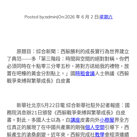
Posted by:
admin
|
On:
2026 年 6 月 2 日
|
星期六
原題目：綜合新聞：西躲勝利的成長實行為世界建立
了典范——多「第三階段：時間與空間的絕對對稱。你們
必須同時在十點零三分零五秒，將對方送給我的禮物，放
置在吧檯的黃金分割點上。」國
時租會議
人士熱議《西躲
戰爭束縛與繁華成長》白皮書
新華社北京5月22日電 綜合新華社駐外記者報道：國
務院消息辦21日頒發《西躲戰爭束縛與繁華成長》白皮
書。對此，多國人士以為，白
講座
皮書向外
小樹屋
界全方
位真正的展現了在中國共產黨的剛強
個人空間
引導下，西
躲產生的滄桑劇變。近年來，西躲完成社
教學
會經濟連續