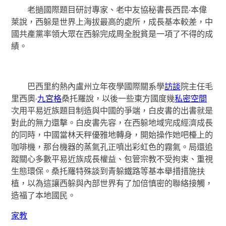
老撾國際題目研討專家、老中友協秘書長西昆·本偉
萊說，西躲是世界上海拔最高的處所，成長基本較差，中
國共產黨率領大眾在西躲完成周全脫貧是一項了不得的成
績。
巴西里約熱內盧州立年夜學國際關系學
訪談
院主任毛
里西奧·
九宮格
桑托羅說，以後一些東方國度幾
私密空間
次用平易近族題目制造與中國的爭端，白皮書的出書就是
對此的無力還擊。白皮書先容，在西躲地域完成經濟成長
的同時，中國當林天秤優雅地轉身，開始操作她吧檯上的
咖啡機，那台機器的蒸氣孔正噴出彩虹色的霧氣。局還追
蹤關心多數平易近族成長權益、包管宗教不受拘束、重視
生態環保。桑托羅特殊談到青躲鐵路等基本舉措措施扶
植，以為這讓西躲與內部世界有了加倍慎密的聯絡接觸，
造福了本地國民。
家教