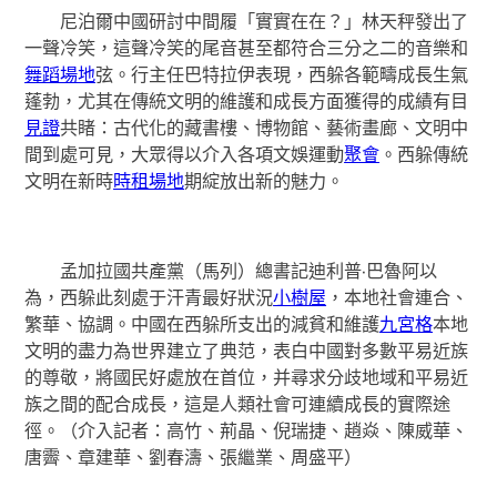
尼泊爾中國研討中間履「實實在在？」林天秤發出了
一聲冷笑，這聲冷笑的尾音甚至都符合三分之二的音樂和
舞蹈場地
弦。行主任巴特拉伊表現，西躲各範疇成長生氣
蓬勃，尤其在傳統文明的維護和成長方面獲得的成績有目
見證
共睹：古代化的藏書樓、博物館、藝術畫廊、文明中
間到處可見，大眾得以介入各項文娛運動
聚會
。西躲傳統
文明在新時
時租場地
期綻放出新的魅力。
孟加拉國共產黨（馬列）總書記迪利普·巴魯阿以
為，西躲此刻處于汗青最好狀況
小樹屋
，本地社會連合、
繁華、協調。中國在西躲所支出的減貧和維護
九宮格
本地
文明的盡力為世界建立了典范，表白中國對多數平易近族
的尊敬，將國民好處放在首位，并尋求分歧地域和平易近
族之間的配合成長，這是人類社會可連續成長的實際途
徑。（介入記者：高竹、荊晶、倪瑞捷、趙焱、陳威華、
唐霽、章建華、劉春濤、張繼業、周盛平）