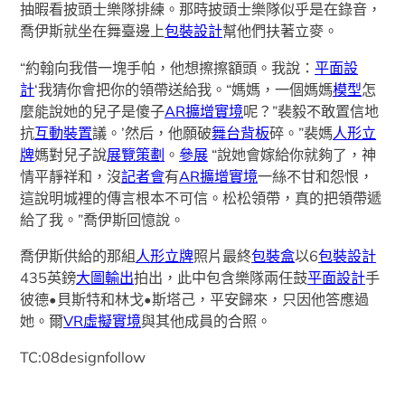
抽暇看披頭士樂隊排練。那時披頭士樂隊似乎是在錄音，
喬伊斯就坐在舞臺邊上
包裝設計
幫他們扶著立麥。
“約翰向我借一塊手帕，他想擦擦額頭。我說：
平面設
計
‘我猜你會把你的領帶送給我。“媽媽，一個媽媽
模型
怎
麼能說她的兒子是傻子
AR擴增實境
呢？”裴毅不敢置信地
抗
互動裝置
議。’然后，他願破
舞台背板
碎。”裴媽
人形立
牌
媽對兒子說
展覽策劃
。
參展
“說她會嫁給你就夠了，神
情平靜祥和，沒
記者會
有
AR擴增實境
一絲不甘和怨恨，
這說明城裡的傳言根本不可信。松松領帶，真的把領帶遞
給了我。”喬伊斯回憶說。
喬伊斯供給的那組
人形立牌
照片最終
包裝盒
以6
包裝設計
435英鎊
大圖輸出
拍出，此中包含樂隊兩任鼓
平面設計
手
彼德•貝斯特和林戈•斯塔己，平安歸來，只因他答應過
她。爾
VR虛擬實境
與其他成員的合照。
TC:08designfollow