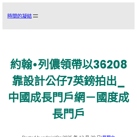
跳
至
時間的凝結
主
要
內
容
約翰•列儂領帶以36208
靠設計公仔7英鎊拍出_
中國成長門戶網－國度成
長門戶