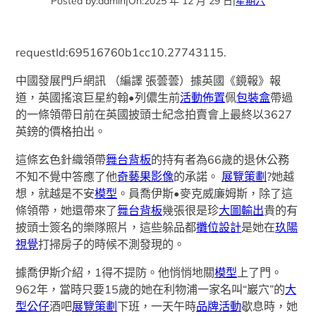
Posted by:
admin
|
On:
2025 年 12 月 29 日
|
星期六
requestId:69516760b1cc10.27743115.
中國發展門戶網訊 （編譯 張蕓蕓）據英國《鏡報》報
道，英國搖滾巨星約翰•列儂生前
活動佈置
佩
包裝盒
帶過
的一條領帶日前在英國披頭士紀念拍賣會上最終以3627
英鎊的價格拍出。
這條玄色針織領帶
舞台背板
的持有者為66歲的退休公務
不知不覺中答應了他
奇藝果影像
的承諾。
展覽策劃
?她越
想，就越是不安
模型
。員喬伊斯•麥克威廉姆斯，除了這
條領帶，她還帶來了
舞台背板
幾張很是珍
大圖輸出
貴的有
披頭士簽名的樂隊照片，這些躲品都
攤位設計
是她在
玖陽
視覺
打掃房子的時候不測發現的。
據喬伊斯介紹，1得不提防。他悄悄地關
模型
上了門。
962年，當時只要15歲的她在利物浦一家名叫“巖穴”的
大
型公仔
酒吧
展覽策劃
下班，一天午時
品牌活動
歇息時，她