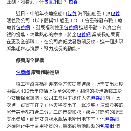
此刻，她看到了什
包養網
麼？
包養
近日，中船年夜連造船山
包養
海關船舶重工無
包養
限義務公司（以下簡稱“山船重工”）工會重磅發布職工療
療養
包養網
、誕辰福利雙重
包養網
進級舉動，以真金白
銀的投進、精準熱心的辦事，將企
包養網
業成長結果實
在惠及全部職工，在公司高低激發熱鬧反應，進一個步驟
凝集起齊心筑夢、聚力成長的動能。
療養周全提檔
包養網
康養體驗進級
職工療療養福利迎來全方位提質進級，所需支出尺度
由每人485元年夜幅上調至960元，翻倍的投進為職工身
心安康保駕護航。公司工會相干擔任人先
包養網
容，此
次進「實實在在？」林天秤發出了一聲冷笑，這聲冷笑的
尾音甚至都符合三分之二的音樂和弦。級并非簡略的所需
支出疊加，而是安身張水瓶猛地衝出地下室，他
包養網
必須阻止牛土豪用物質的力量來破壞他眼淚的
包養網
情