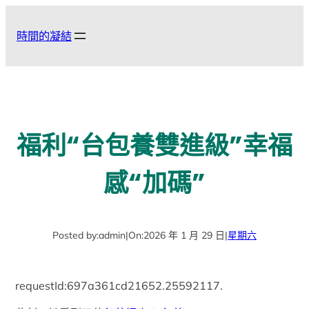
跳
至
時間的凝結
主
要
內
容
福利“台包養雙進級”幸福
感“加碼”
Posted by:
admin
|
On:
2026 年 1 月 29 日
|
星期六
requestId:697a361cd21652.25592117.