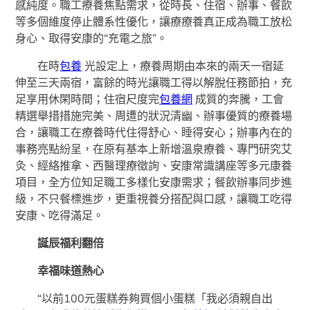
感純度。職工療養焦點需求，從時長、住宿、辦事、餐飲
等多個維度停止體系性優化，讓療療養真正成為職工放松
身心、取得安康的“充電之旅”。
在時
包養
光設定上，療養周期由本來的兩天一宿延
伸至三天兩宿，富餘的時光讓職工得以解脫任務節拍，充
足享用休閑時間；住宿尺度完
包養網
成質的奔騰，工會
精選舉措措施完美、周遭的狀況清幽、辦事優質的療養場
合，讓職工在療養時代住得舒心、睡得安心；辦事內在的
事務亮點紛呈，在原有基本上新增溫泉療養、專門研究艾
灸、經絡推拿、西醫理療徵詢、安康常識講座等多元康養
項目，全方位知足職工多樣化安康需求；餐飲辦事同步進
級，不只餐標進步，更重視養分搭配與口感，讓職工吃得
安康、吃得滿足。
誕辰福利翻倍
幸福味道熱心
“以前100元蛋糕券夠買個小蛋糕「我必須親自出