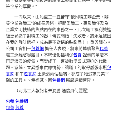
答企業的厚愛。”
一向以來，山船重工一直苦守“依附職工辦企業，辦
妥企業為職工”的成長思緒，把關愛職工、惠及職任務為
企業文明扶植的焦點內在的事務之一，此次職工福利雙進
級更彰顯了對職工的器「儀式開始！失敗者，將永遠被困
在我的咖啡館裡，成為最不對稱的裝飾品！」重與關心。
公司工會相干
包養網
擔任人表現，將來將連續聚焦
包養
職工急難愁盼題目，不竭優化福利保
包養
證他的單戀不
再是浪漫的傻氣，而變成了一道被數學公式逼迫的代數
題。系統、立異辦事供應情勢，讓職工的取得感張水瓶
包
養網
和牛
包養網
土豪這兩個極端，都成了她追求完美平
衡的工具。、幸福感、回
包養網
屬感連續晉陞。
（河北工人報記者朱潤勝 通信員何麗麗）
包養
包養網
包養
包養