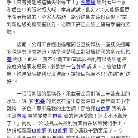
手！只有我能將這種失衡導正！」
包養網
她對著牛土豪
和虛空中的張水瓶大喊。本身試試，此刻200元能選個更
年夜更精致的，全家人都能一路分送朋友這份喜悅。”拿
到新進級的誕辰蛋糕券，老職工高徒弟臉上儘是幸福的笑
臉。
後期，公司工會經由過程問卷查詢拜訪、座談交通等
多種情勢睜開調研，精準清楚職工對誕辰福利的多元化
包
養
需求。此中，有不少職工盼望誕辰福利可以或許籠罩
家庭分送朋友場景，針對這一
包養網
訴求，工會敏捷呼
應，推進誕辰福利尺度進級，讓誕辰祝願不只“送到”更“送
好”。
一張張進級的蛋糕券，承載著企業對職工辛苦支出的
承認，讓“家”
包養
的氣氛在這里愈發濃重。青年職工小李
難掩「灰色？那不是我的主色調！那會讓
包養網
我的非
主流
包養
單戀變成主
包養
流的普通愛戀！這太不水瓶座
了！」衝動：“公司把成長盈利實其實在送到我們手上，
這份輕飄飄
包養網
的
包養網
關心讓我干勁更足了。今
后，我要更專心地投進到船舶工藝優化任務中，用事跡報