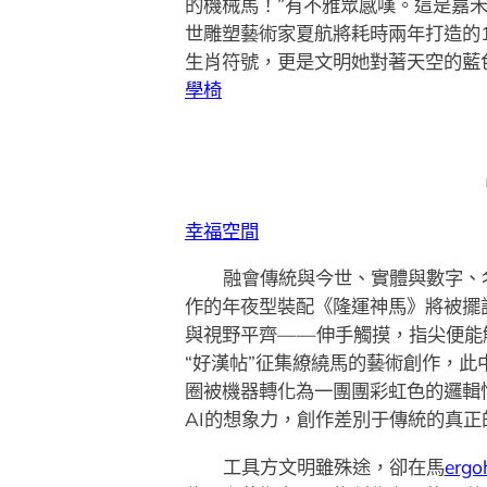
的機械馬！”有不雅眾感嘆。這是嘉禾
世雕塑藝術家夏航將耗時兩年打造的
生肖符號，更是文明她對著天空的藍
學椅
幸福空間
融會傳統與今世、實體與數字、名
作的年夜型裝配《隆運神馬》將被擺設
與視野平齊——伸手觸摸，指尖便能
“好漢帖”征集繚繞馬的藝術創作，此
圈被機器轉化為一團團彩虹色的邏輯
AI的想象力，創作差別于傳統的真
工具方文明雖殊途，卻在馬
ergo