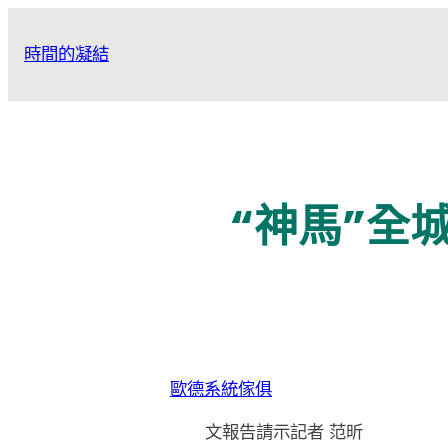
跳
至
時間的凝結
主
要
內
容
“神馬”全
歐德系統傢俱
文報告請示記者 范昕