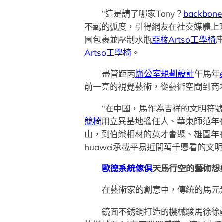
“這是請了哪家Tony？
backbo
不羈的弧度，引得網友在社交媒體上
圖包裹並壓制水瓶
亞梭Artso工學椅
Artso工學椅
。
盡管距丙
辦公室規劃設計
午馬年
前一亮的視覺藝術，從藝術空間到商
“在中國，馬作為吉祥的文明符
競椅
用立異基地擔任人、華東師范年
山，到伯樂相材的英才會聚、雄圖年
huawei承載平易近間萬千愿看的
歐德系統傢俱
天馬行空的藝術想
在藝術家的創意中，傳統的馬元
鏡面不銹鋼打造的機械駿馬徐徐