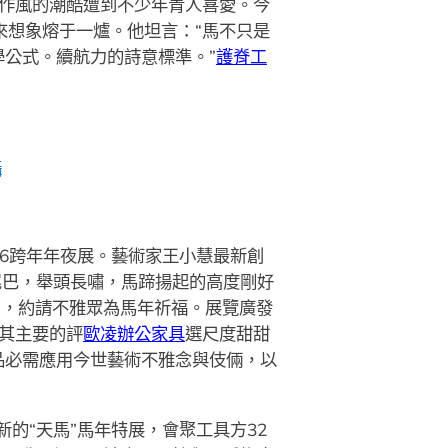
博作風的潮酷遭到不少年青人喜愛。今
來想象熔于一爐。他坦言：“馬不只是
公式。續航力的詩意標準。”
護脊工
攝
26跨年年夜展。藝術家王小慧最新創
尾巴，舉頭長嘯，馬蹄揚起的高度剛好
”，約請不雅眾為馬年祈福。展覽廣發
其主要的評
歐凌辦公家具
選尺度甜甜
品必需應用今世藝術不雅念與伎倆，以
的“天馬”馬年特展，會聚工具方32