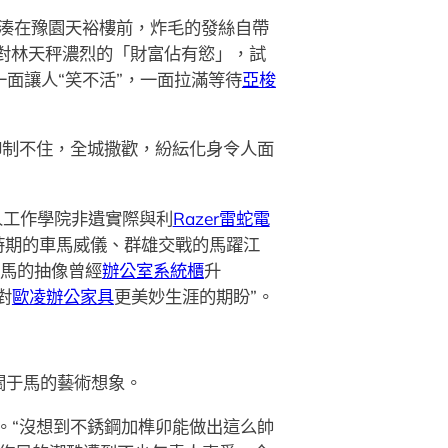
”湊在豫園天裕樓前，炸毛的發絲自帶
豪對林天秤濃烈的「財富佔有慾」，試
面讓人“笑不活”，一面拉滿等待
亞梭
抑制不住，全城撒歡，紛紜化身令人面
人工作學院非遺實際與利
Razer雷蛇電
時期的車馬威儀、群雄交戰的馬躍江
馬的抽像曾經
辦公室系統櫃
升
對
歐凌辦公家具
更美妙生涯的期盼”。
關于馬的藝術想象。
。“沒想到不銹鋼加榫卯能做出這么帥