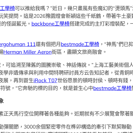
ne工學椅
可以推給我嗎？”近日，幾只畫風有些魔幻的“燙頭馬
玩笑提問。這是2026豫園燈會新穎這些千紙鶴，帶著牛土
座的怪誕藍光。
backbone工學椅
搭建完成的主打彩燈裝配，一
ergohuman 111
還有個把月
bestmade工學椅
，“神馬”們已
場
Herman Miller Aeron
街區，盡顯文旅商融會。
號，可追溯至陳舊的圖騰崇敬、神話傳說。”上海工藝美術個
夜學非遺傳承與利用中間特聘研討員方云告知記者，從青銅
夜展，再到蒼生
iRock T07
世俗愿景的頓時封侯、頓時有錢，
文明符號，“它奔馳的標的目的，就是蒼生心中
bestmade工學椅
象
素正天馬行空位開釋著各種能夠。近期就有不少展覽會聚著
動彈關節，3000余個緊密零件在榫卯構造的牽引下默契聯動