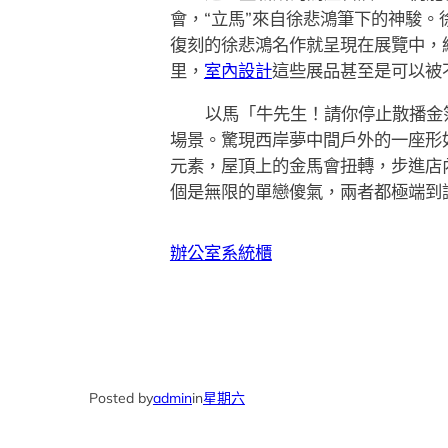
會，“立馬”來自徐悲鴻筆下的神駿
復刻的徐悲鴻名作就呈現在展覽中，
里，
室內設計
這些展品甚至是可以被
以馬「牛先生！請你停止散播金
場景。驚現西岸夢中間戶外的一座形
元素，屋頂上的金馬會扭轉，步進店
個是無限的單戀傻氣，兩者都極端到
辦公室系統櫃
Posted by
admin
in
星期六