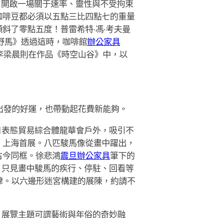
，開啟一場關于速率、靈性與不受拘束
咖啡豆都必須以五點三比四點七的重量
斜了零點五度！普雷希特·馮·考夫曼
野馬》透過這時，咖啡館
辦公家具
李梁晨則在作品《時空山谷》中，以
出發的好運，也帶動起花費新能夠。
日表態貿易綜合體龍華會戶外，吸引不
》上海首展。八匹駿馬像從畫中躍出，
古今同框。徐悲鴻
震旦辦公家具
筆下的
覽。只見畫中駿馬的疾行、停駐、回看等
韻律。以六邊形迷宮構建的展陳，約請不
。展覽主題可謂藝術與年俗的奇妙融