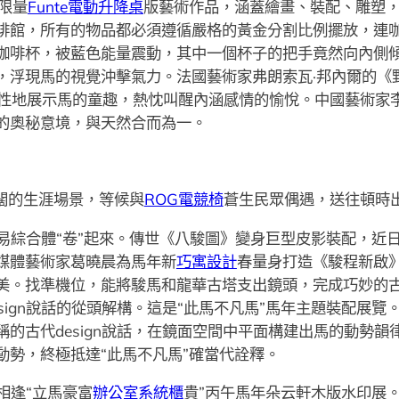
限量
Funte電動升降桌
版藝術作品，涵蓋繪畫、裝配、雕塑
啡館，所有的物品都必須遵循嚴格的黃金分割比例擺放，連
咖啡杯，被藍色能量震動，其中一個杯子的把手竟然向內側傾
，浮現馬的視覺沖擊氣力。法國藝術家弗朗索瓦·邦內爾的《
性地展示馬的童趣，熱忱叫醒內涵感情的愉悅。中國藝術家
的奧秘意境，與天然合而為一。
闊的生涯場景，等候與
ROG電競椅
蒼生民眾偶遇，送往頓時
易綜合體“卷”起來。傳世《八駿圖》變身巨型皮影裝配，近
媒體藝術家葛曉晨為馬年新
巧寓設計
春量身打造《駿程新啟
美。找準機位，能將駿馬和龍華古塔支出鏡頭，完成巧妙的
sign說話的從頭解構。這是“此馬不凡馬”馬年主題裝配展
的古代design說話，在鏡面空間中平面構建出馬的動勢
動勢，終極抵達“此馬不凡馬”確當代詮釋。
相逢“立馬豪富
辦公室系統櫃
貴”丙午馬年朵云軒木版水印展