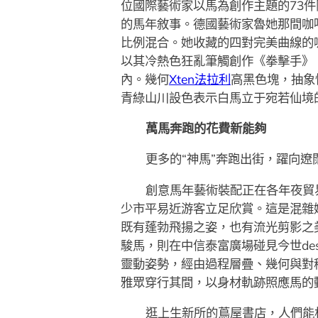
位國際藝術家以馬為創作主題的73件
的馬年敘事。德國藝術家魯她那間咖
比例混合。她收藏的四對完美曲線的
以其冷熱色狂亂筆觸創作《拳擊手》
內。幾何
Xten法拉利
高黑色塊，抽象
青綠山川設色表示白馬立于宛若仙境
萬馬奔跑的花費新能夠
更多的“神馬”奔跑出街，躍向遼
創意馬年藝術裝配正在各年夜貿
少市平易近游客立足欣賞。這是混雜
既有蓬勃飛揚之姿，也有流光剪影之
駿馬，則在中信泰富廣場碰見今世de
靈動姿勢，經由過程層疊、幾何與對稱
雅眾穿行其間，以身材軌跡照應馬的
逛上生新所的蔦屋書店，人們能