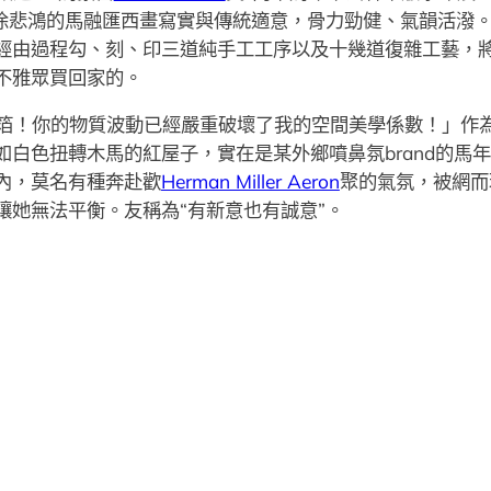
。徐悲鴻的馬融匯西畫寫實與傳統適意，骨力勁健、氣韻活潑
經由過程勾、刻、印三道純手工工序以及十幾道復雜工藝，
不雅眾買回家的。
箔！你的物質波動已經嚴重破壞了我的空間美學係數！」作為線
如白色扭轉木馬的紅屋子，實在是某外鄉噴鼻氛brand的馬
內，莫名有種奔赴歡
Herman Miller Aeron
聚的氣氛，被網而
讓她無法平衡。友稱為“有新意也有誠意”。