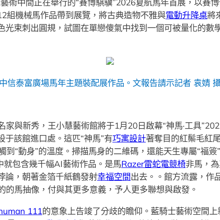
藝術中間正在舉行的“賽博騏驥”2026夏航馬年首展，以賽
12組機械馬作品帶到展覽，將古典造物不雅與
電動升降桌
將
色光束刺出圓規，試圖在單戀傻氣中找到一個可被量化的數學
中信泰富廣場馬年主題裝配展作品。文報告請示記者 袁婧 
家與新秀，王小慧藝術館將于1月20日啟幕“神馬·工具”20
于該館進口處。這匹“神馬”有
巧寓設計
著奪目的紅鬃毛紅
觸到“動身”的溫度。掃描馬身的二維碼，還能天生專屬“福簽
中就包含幾千幅AI藝術作品。是馬
Razer雷蛇電競椅
非馬，為
悖論，朝著金箔千紙鶴發射
幸福空間
出去。。館方流露，作
正的的馬抽像，付與其更多意義，予人更多聯想與啟發。
human 111
的意象上告竣了分歧的瞻仰。藍騎士藝術空間上新