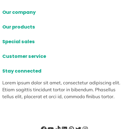
Our company
Our products
Special sales
Customer service
Stay connected
Lorem ipsum dolor sit amet, consectetur adipiscing elit.
Etiam sagittis tincidunt tortor in bibendum. Phasellus
tellus elit, placerat et orci id, commodo finibus tortor.
Facebook
YouTube
TikTok
LinkedIn
Pinterest
X
Instagram