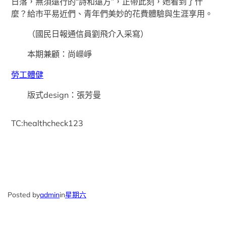
日落，無須遠行的“詩和遠方”，正帶此刻，她看到了什
麼？給市平易近們、青年們美妙的花費體驗與生涯享用。
（國民日報通信員劉飛介入采寫）
本期兼顧：尚嶸崢
勞工體健
版式design：張芳曼
TC:healthcheck123
Posted by
admin
in
星期六