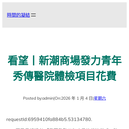
跳
至
時間的凝結
主
要
內
容
看望丨新潮商場發力青年
秀傳醫院體檢項目花費
Posted by:
admin
|
On:
2026 年 1 月 4 日
|
星期六
requestId:6959410fa884b5.53134780.