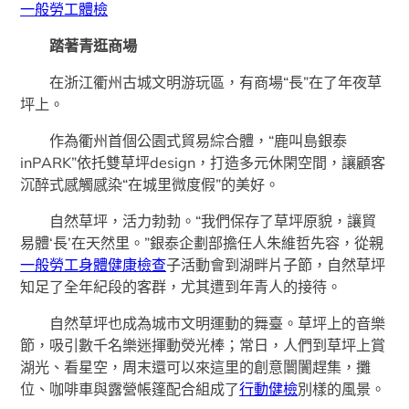
一般勞工體檢
踏著青逛商場
在浙江衢州古城文明游玩區，有商場“長”在了年夜草
坪上。
作為衢州首個公園式貿易綜合體，“鹿叫島銀泰
inPARK”依托雙草坪design，打造多元休閑空間，讓顧客
沉醉式感觸感染“在城里微度假”的美好。
自然草坪，活力勃勃。“我們保存了草坪原貌，讓貿
易體‘長’在天然里。”銀泰企劃部擔任人朱維哲先容，從親
一般勞工身體健康檢查
子活動會到湖畔片子節，自然草坪
知足了全年紀段的客群，尤其遭到年青人的接待。
自然草坪也成為城市文明運動的舞臺。草坪上的音樂
節，吸引數千名樂迷揮動熒光棒；常日，人們到草坪上賞
湖光、看星空，周末還可以來這里的創意闤闠趕集，攤
位、咖啡車與露營帳篷配合組成了
行動健檢
別樣的風景。