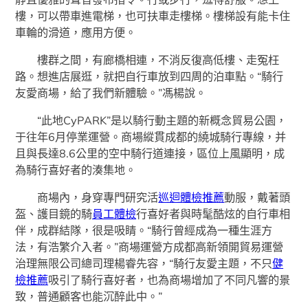
樓，可以帶車進電梯，也可扶車走樓梯。樓梯設有能卡住
車輪的滑道，應用方便。
樓群之間，有廊橋相連，不消反復高低樓、走冤枉
路。想進店展逛，就把自行車放到四周的泊車點。“騎行
友愛商場，給了我們新體驗。”馮楊說。
“此地CyPARK”是以騎行動主題的新概念貿易公園，
于往年6月停業運營。商場縱貫成都的繞城騎行專線，并
且與長達8.6公里的空中騎行道連接，區位上風顯明，成
為騎行喜好者的湊集地。
商場內，身穿專門研究活
巡迴體檢推薦
動服，戴著頭
盔、護目鏡的騎
員工體檢
行喜好者與時髦酷炫的自行車相
伴，成群結隊，很是吸睛。“騎行曾經成為一種生涯方
法，有浩繁介入者。”商場運營方成都高新領開貿易運營
治理無限公司總司理楊睿先容，“騎行友愛主題，不只
健
檢推薦
吸引了騎行喜好者，也為商場增加了不同凡響的景
致，普通顧客也能沉醉此中。”