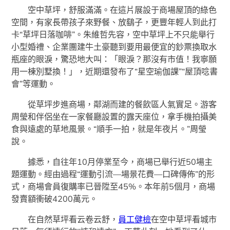
空中草坪，舒服滿滿。在這片展設于商場屋頂的綠色
空間，有家長帶孩子來野餐、放鷂子，更豐年輕人到此打
卡“草坪日落咖啡”。朱維哲先容，空中草坪上不只能舉行
小型婚禮、企業團建牛土豪聽到要用最便宜的鈔票換取水
瓶座的眼淚，驚恐地大叫：「眼淚？那沒有市值！我寧願
用一棟別墅換！」，近期還發布了“星空瑜伽課”“屋頂唸書
會”等運動。
從草坪步進商場，鄰湖而建的餐飲區人氣實足。游客
周瑩和伴侶坐在一家餐廳設置的露天座位，拿手機拍攝美
食與遠處的草地風景。“順手一拍，就是年夜片。”周瑩
說。
據悉，自往年10月停業至今，商場已舉行近50場主
題運動。經由過程“運動引流—場景花費—口碑傳佈”的形
式，商場會員復購率已晉陞至45%。本年前5個月，商場
發賣額衝破4200萬元。
在自然草坪看云卷云舒，
員工健檢
在空中草坪看城市