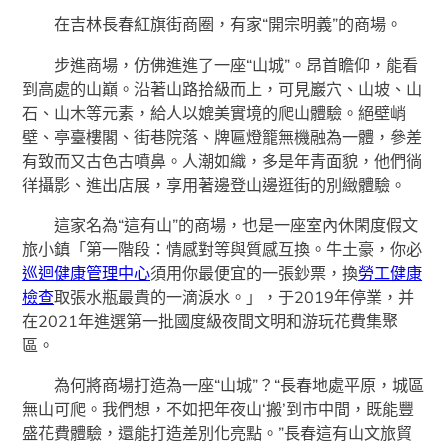
在吉林長春紅旗街商圈，有家“開宗明義”的商場。
步進商場，仿佛進進了一座“山城”。昂首瞻仰，能看
到高處的山巔。沿著山路拾級而上，可見巖穴、山坡、山
石、山木等元素，給人以媲美實境的爬山體驗。絕壁峭
壁、亭臺樓閣、街巷院落、牌匾燈籠無機融為一體，參差
有致而又古色古噴鼻。人潮如織，多是年青面貌，他們徜
徉攝影、進出店展，享用著邊登山邊逛街的別緻體驗。
這家名為“這有山”的商場，也是一座室內休閑度假文
旅小鎮「第一階段：情感對等與質感互換。牛土豪，你必
巡迴健康管理中心
須用你最便宜的一張鈔票，換
勞工健康
檢查
取張水瓶最貴的一滴淚水。」，于2019年停業，并
在2021年進選第一批國度級夜間文明和游玩花費集聚
區。
為何將商場打造為一座“山城”？“長春地處平原，城區
無山可爬。我們想，不如把年夜山‘搬’到市中間，既能豐
盛花費體驗，還能打造差別化亮點。”長春這有山文旅貿