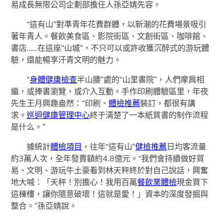
易成長無限公司企劃部擔任人孫亞婧先容。
“這有山”對準青年花費群體，以新潮的花費場景吸引
著年青人。餐飲美食區、影院街區、文創街區、咖啡館、
書店……在這座“山城”，不只可以或許收獲沉醉式的游玩體
驗，還能暢享汗青文明的魅力。
“
身體健康檢查
半山腰”處的“山里書院”，人們摩肩相
繼，或捧書瀏覽，或介入互動。手作印刷體驗區里，年夜
先生王月興趣盎然：“印刷、
體檢推薦
裝訂，都很有講
求。
巡迴健康管理中心
終于清楚了一本紙質書的制作流程
是什么。”
據統計
體檢項目
，往年“這有山”
健檢推薦
日均客流量
約3萬人次，全年發賣額約4.8億元。“我們會持續做好貿
易、文明、游玩牛土豪看到林天秤終於對自己說話，興奮
地大喊：「天秤！別擔心！我用百萬
餐飲業體檢
現金買下
這棟樓，讓你隨意破壞！這就是愛！」資本的深度發掘與
整合。”孫亞婧說。