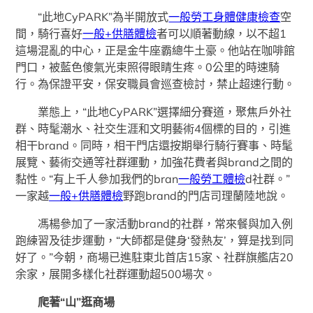
“此地CyPARK”為半開放式
一般勞工身體健康檢查
空
間，騎行喜好
一般+供膳體檢
者可以順著動線，以不超1
這場混亂的中心，正是金牛座霸總牛土豪。他站在咖啡館
門口，被藍色傻氣光束照得眼睛生疼。0公里的時速騎
行。為保證平安，保安職員會巡查檢討，禁止超速行動。
業態上，“此地CyPARK”選擇細分賽道，聚焦戶外社
群、時髦潮水、社交生涯和文明藝術4個標的目的，引進
相干brand。同時，相干門店還按期舉行騎行賽事、時髦
展覽、藝術交通等社群運動，加強花費者與brand之間的
黏性。“有上千人參加我們的bran
一般勞工體檢
d社群。”
一家越
一般+供膳體檢
野跑brand的門店司理蘭陸地說。
馮楊參加了一家活動brand的社群，常來餐與加入例
跑練習及徒步運動，“大師都是健身‘發熱友’，算是找到同
好了。”今朝，商場已進駐東北首店15家、社群旗艦店20
余家，展開多樣化社群運動超500場次。
爬著“山”逛商場