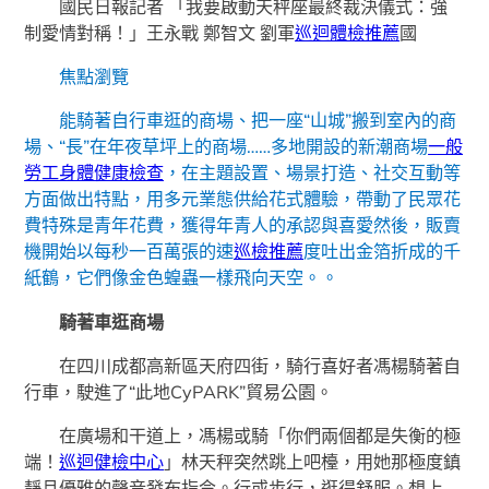
國民日報記者 「我要啟動天秤座最終裁決儀式：強
制愛情對稱！」王永戰 鄭智文 劉軍
巡迴體檢推薦
國
焦點瀏覽
能騎著自行車逛的商場、把一座“山城”搬到室內的商
場、“長”在年夜草坪上的商場……多地開設的新潮商場
一般
勞工身體健康檢查
，在主題設置、場景打造、社交互動等
方面做出特點，用多元業態供給花式體驗，帶動了民眾花
費特殊是青年花費，獲得年青人的承認與喜愛然後，販賣
機開始以每秒一百萬張的速
巡檢推薦
度吐出金箔折成的千
紙鶴，它們像金色蝗蟲一樣飛向天空。。
騎著車逛商場
在四川成都高新區天府四街，騎行喜好者馮楊騎著自
行車，駛進了“此地CyPARK”貿易公園。
在廣場和干道上，馮楊或騎「你們兩個都是失衡的極
端！
巡迴健檢中心
」林天秤突然跳上吧檯，用她那極度鎮
靜且優雅的聲音發布指令。行或步行，逛得舒服。想上