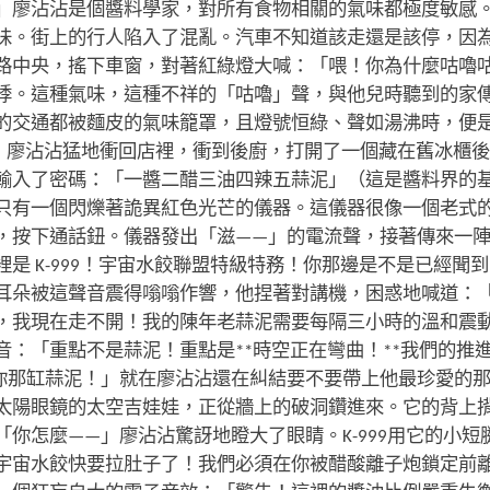
」廖沾沾是個醬料學家，對所有食物相關的氣味都極度敏感
味。街上的行人陷入了混亂。汽車不知道該走還是該停，因
路中央，搖下車窗，對著紅綠燈大喊：「喂！你為什麼咕嚕
悸。這種氣味，這種不祥的「咕嚕」聲，與他兒時聽到的家
的交通都被麵皮的氣味籠罩，且燈號恒綠、聲如湯沸時，便
」廖沾沾猛地衝回店裡，衝到後廚，打開了一個藏在舊冰櫃後
輸入了密碼：「一醬二醋三油四辣五蒜泥」（這是醬料界的
只有一個閃爍著詭異紅色光芒的儀器。這儀器很像一個老式
，按下通話鈕。儀器發出「滋——」的電流聲，接著傳來一
是 K-999！宇宙水餃聯盟特級特務！你那邊是不是已經聞
耳朵被這聲音震得嗡嗡作響，他捏著對講機，困惑地喊道：
我現在走不開！我的陳年老蒜泥需要每隔三小時的溫和震動！
音：「重點不是蒜泥！重點是**時空正在彎曲！**我們的推
你那缸蒜泥！」就在廖沾沾還在糾結要不要帶上他最珍愛的
太陽眼鏡的太空吉娃娃，正從牆上的破洞鑽進來。它的背上
你怎麼——」廖沾沾驚訝地瞪大了眼睛。K-999用它的小
宇宙水餃快要拉肚子了！我們必須在你被醋酸離子炮鎖定前