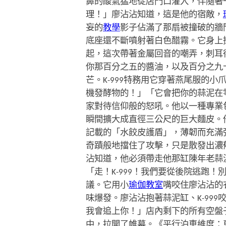
鼻的酸氣猛地從店門口灌入，伴隨著
理！」廖沾沾知道，這是他的宿敵，
妄的
教學
影子佔滿了那扇被撞破的牆
底座還不斷噴射著白色醋霧。它身上
起，這次帶著金屬回音的嘲弄，刺耳
你那百分之五的醬油，以及百分之九
芒。K-999特務用它穿著燕尾服的
機發酵物的！」「它會把你的蒜泥在
家對待信仰般的怒吼。他以一種專業
瞬間擴大成直徑三公尺的巨大麵皮。
記載的「水餃皮護盾」，薄韌而充滿
奇蹟般地擋住了攻擊，只是散發出濃郁
沾知道，他必須帶走他那缸陳年老蒜
「走！K-999！我們要從後院逃跑
議。它用小
瑜伽教室
嘴咬住廖沾沾的
味爆發。廖沾沾抱著蒜泥缸、K-99
我會追上你！」店內剩下的所有空盤
中，拉開了帷幕。《平行泊車維度：