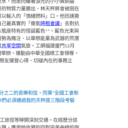
是水，而是閃耀著淚光的小小黃銅齒
豪的物質力量勝出，林天秤將會被困在
可以輸入的「情緒燃料」口。他迅速撕
自己最真實的「傻氣
時租會議
」去對抗
瓶座特有的怪誕藍色**。藍色光束與
運勢為賭注、以單戀能量為武器的荒唐
異
共享空間
氣旋。工網福建廈門12月
廈門舉辦。運動由中華全國總工會領導，
送朋友運營心得、切磋內在的事務立
三分之二的音樂和弦。同業”全國工會新
你們必須通過我的天秤座三階段考驗
職工途徑等睜開深刻交通。在經歷分送
主題，應用她收藏的四對完美曲線的咖