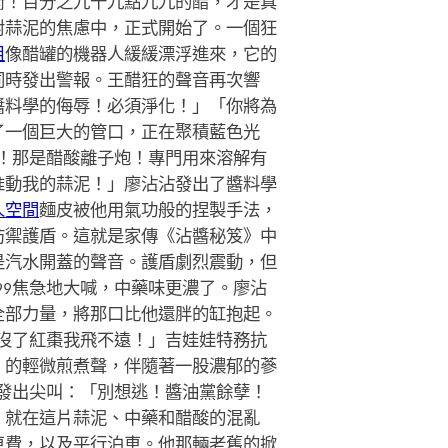
衡！百分之九十九點九九的醋，才是真
對蒜泥的焦慮中，正式開始了。一個狂
租
像醋罐的機器人緩緩漂浮進來，它的
同時發出警報。王醋狂的聲音再次響
醬料學的侮辱！必須淨化！」「你將為
了一個巨大的管口，正在聚積藍色光
生！那是醋酸離子炮！專門用來溶解有
准動我的蒜泥！」廖沾沾發出了醬料學
人空間
麵皮被他用氣功般的捏製手法，
防禦護盾。這就是家傳《沾醬秘笈》中
是汽水開蓋的聲音。護盾劇烈震動，但
99焦急地大喊，中藥味更濃了。廖沾
全部力量，將那口比他還胖的缸抱起。
！沒了紅棗我飛不遠！」吉娃娃特務抗
」的輕微煎煮聲，伴隨著一股濃郁的蔘
人發出尖叫：「別想逃！醬油黨餘孽！
，就在這片蒜泥、中藥和醋酸的混亂
車費，以及平行泊車。他那輛老舊的掀