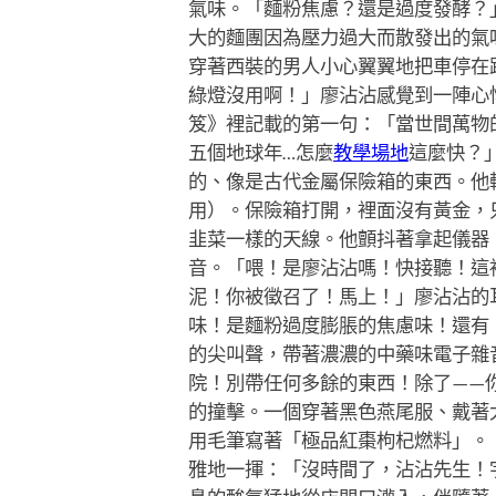
氣味。「麵粉焦慮？還是過度發酵？
大的麵團因為壓力過大而散發出的氣
穿著西裝的男人小心翼翼地把車停在
綠燈沒用啊！」廖沾沾感覺到一陣心
笈》裡記載的第一句：「當世間萬物
五個地球年…怎麼
教學場地
這麼快？
的、像是古代金屬保險箱的東西。他
用）。保險箱打開，裡面沒有黃金，
韭菜一樣的天線。他顫抖著拿起儀器
音。「喂！是廖沾沾嗎！快接聽！這裡
泥！你被徵召了！馬上！」廖沾沾的
味！是麵粉過度膨脹的焦慮味！還有，
的尖叫聲，帶著濃濃的中藥味電子雜
院！別帶任何多餘的東西！除了——
的撞擊。一個穿著黑色燕尾服、戴著
用毛筆寫著「極品紅棗枸杞燃料」。「
雅地一揮：「沒時間了，沾沾先生！