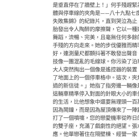
是垂直停在了牆壁上！」何手殘趕緊
體與停車線的夾角是——八十九點七
失敗集錦》的紀錄片，直到哭泣為止
胎發出令人陶醉的摩擦聲，它以一種
舞蹈，流暢、完美，且毫無任何多餘
手殘的方向走來。她的步伐優雅而精
好，連測量尺都顫抖著不敢發出聲音
技像一團混亂的毛線球。你污染了泊
大人突然掏出一個像是遙控器的裝置
了地面上的一個停車格中。這次，夾
過的新信徒。」她指了指旁邊一輛像
這輛車精準停入對面的針眼大小的車
的生活，比他想象中還要無理頭一百
因為鬧鐘，而是因為屋頂傳來了一陣
打了一個噴嚏，您的戀愛機率從昨日
的雙子座，充滿了戲劇性的絕望。張
應。他單戀著住在隔壁棟、經營一家