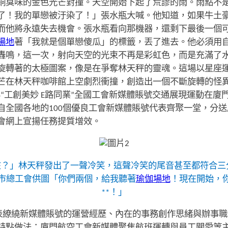
銅臭味的金色光芒對撞。天空開始下起了荒謬的雨。雨點不
了！我的單戀被汙染了！」張水瓶大喊。他知道，如果牛土
而他將永遠失去機會。張水瓶看向那機器，還剩下最後一個
場地
著「我就是個單戀傻瓜」的標籤，丟了進去。他必須用
轟鳴，這一次，射向天空的光束不再是彩虹色，而是充滿了水
旋轉著的太極圖案，像是在爭奪林天秤的靈魂。這場以星座
芒在林天秤咖啡館上空劇烈衝撞，創造出一個不斷旋轉的怪
5年“工創美妙 E路同業”全國工會新媒體賬號交通展現運動在
自全國各地的100個優良工會新媒體賬號代表齊聚一堂，分
會網上宣揚任務提質增效。
實在在？」林天秤發出了一聲冷笑，這聲冷笑的尾音甚至都符合
市總工會供圖「你們兩個，給我聽著
瑜伽場地
！現在開始，
**！」
代表繚繞新媒體賬號的運營經歷、內在的事務創作思緒與辦事
特點做法：廈門航空工會新媒體聚焦航班運轉與員工關愛等