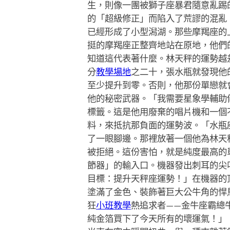
生，則像一團被獅子座暴君隨意亂踢
的「超級修正」而陷入了荒謬的混亂
已經形成了小型潟湖。那些摩羯座的
挺的摩羯座正整齊地站在原地，他們
知道這代表著什麼。林天秤的運勢越
分
教學場地
之二十，張水瓶就發現他
至少提升到零。否則，他那份單戀就
他的秘密武器。「我需要星象學輔助
標籤。這是他用廢棄的唱片機和一個
料，來抵抗那負面的運勢波。「水瓶
了一眼腳邊。那裡放著一個他為林天
被拒絕。這份害怕，就是純度最高的
節器」的輸入口。機器發出刺耳的尖
目標：提升天秤座運勢！」在機器的
塗滿了金色、裝飾著巨大公牛角的悍
狂
小班教學
熱追求者——金牛座霸總
純金箔買下了今天所有的壞運氣！」