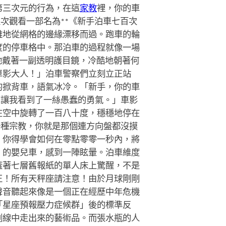
第三次元的行為，在這
家教
裡，你的車
次觀看一部名為**《新手泊車七百次
雅地從網格的邊緣漂移而過。跑車的輪
度的停車格中。那泊車的過程就像一場
她戴著一副透明護目鏡，冷酷地朝著何
車影大人！」泊車警察們立刻立正站
的掀背車，語氣冰冷。「新手，你的車
，讓我看到了一絲愚蠢的勇氣。」車影
在空中旋轉了一百八十度，穩穩地停在
一種宗教，你就是那個連方向盤都沒摸
，你得學會如何在零點零零一秒內，將
》的嬰兒車，感到一陣眩暈。泊車維度
蓋著七層舊報紙的單人床上驚醒，不是
正！所有天秤座請注意！由於月球剛剛
聲音聽起來像是一個正在經歷中年危機
「星座預報壓力症候群」後的標準反
割線中走出來的藝術品。而張水瓶的人