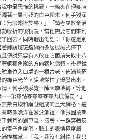
傳說中最恐怖的挑戰，一條夾在理髮店
還灑著一層可疑的白色粉末。何手殘深
離：無限趨近於零。」「請考慮放棄治
自動收折的後視鏡。當他需要它們來判
縮了回去。同時發出低語：「你還是別
蓋著鏽跡斑斑鐵網的多層機械式停車
並且傳說只要有人敢在它面前失敗十八
朝著銅獨角獸的方向猛地偏轉。後視鏡
三號車位入口處的一根古老、佈滿苔蘚
樣的綠色光芒。猛地從柱子爆發出來，
表情。何手殘感覺一陣天旋地轉，等他
獎——第零點零零零零零九度偏差。」
由無數白線和編號組成的巨大網格。這
，有時像漂浮在游泳池裡。他試圖按喇
來了刺耳的剎車聲，接著，一群穿著反
大的電子角度儀，臉上的表情極度嚴
充滿機械感。「我、我沒有斜停！我只