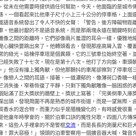
，從未在他需要時提供過任何幫助。今天，他面臨的是城市
巷。一個看起來比他車子尺寸小上三十公分的停車格，上面
載語音系統發出了令人不快的女聲：「警告，後方障礙物距
車。他最討厭的不是語音系統，而是那兩塊永遠在關鍵時刻
雕像之間的距離時，它們卻像兩片羞澀的耳朵一樣，優雅地
覺心臟快要跳出來了。他轉頭看去，發現那座高聳入雲、覆
常的綠光。這棟停車塔是個異類，它的三號車位始終空著，
已經失敗了十七次。現在是第十八次。他打了方向盤，車頭
。」他沒有撞上獨角獸，但他那顫抖的車尾卻擦到了停車塔
，像戀人之間的耳語。接著，一道濃郁的、像薄荷口香糖一
芒消失後，窄巷恢復了平靜，只剩下獨角獸雕像一臉困惑的
個貼滿了巨大獎狀的牆壁上。獎狀上寫著：「完美倒車入庫
探出頭，發現周圍不再是熟悉的城市街道，而是一望無際、
質香水的混合物，而重力似乎是隨機變化的，有時感覺很重
是他童年時學會的、關於泊車口訣的魔性兒歌。四面八方傳
來。這些人手裡拿的不是警棍
交流
，而是長長的測量尺和巨
庫！罪大惡極！」領頭的泊車警察用一個擴音器大喊，聲音