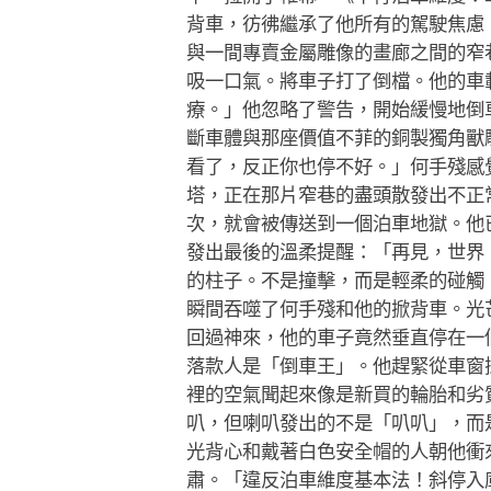
背車，彷彿繼承了他所有的駕駛焦慮
與一間專賣金屬雕像的畫廊之間的窄
吸一口氣。將車子打了倒檔。他的車
療。」他忽略了警告，開始緩慢地倒
斷車體與那座價值不菲的銅製獨角獸
看了，反正你也停不好。」何手殘感
塔，正在那片窄巷的盡頭散發出不正
次，就會被傳送到一個泊車地獄。他
發出最後的溫柔提醒：「再見，世界
的柱子。不是撞擊，而是輕柔的碰觸
瞬間吞噬了何手殘和他的掀背車。光
回過神來，他的車子竟然垂直停在一
落款人是「倒車王」。他趕緊從車窗
裡的空氣聞起來像是新買的輪胎和劣
叭，但喇叭發出的不是「叭叭」，而
光背心和戴著白色安全帽的人朝他衝
肅。「違反泊車維度基本法！斜停入