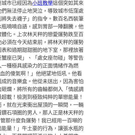
座城市已經因為
小班教學
這個突如其來
他們無法停止地哭泣，導致城市低窪處
則將失去襪子」的指令。數百名西裝筆
水瓶喃喃自語，感到胃部一陣翻騰，他
實體化。上次林天秤的戀愛運勢跌至百
他必須在今天結束前，將林天秤的運勢
圖表和過期甜甜圈的地下室，那裡放著
巨蟹座已哭」、「處女座勿碰」等警告
入一種極具感染力的正面情緒作為燃
熱血的傻氣啊！」他絕望地低吼。他看
組成的音樂盒。他從未送出，因為害怕
盒砸爛，將所有的齒輪都倒入「情感調
量超載！檢測到極致純粹的單戀能量！
而，就在光束衝出屋頂的一瞬間，一輛
著鑽石項圈的男人，那人正是林天秤的
別管那什麼負運勢！我已經用一百噸的
面能量！」牛土豪的行為，讓張水瓶的