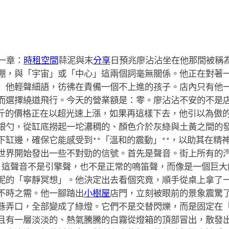
一章：
時租空間
蒜泥與末
分享
日預兆廖沾沾坐在他那間被稱
棚，與「宇宙」或「中心」這兩個詞毫無關係。他正在對著
」他輕聲細語，彷彿在責備一個不上進的孩子。店內只有他
而選擇繞道飛行。今天的營業額是：零。廖沾沾不安的不是店
公斤的價格正在以超光速上漲，如果再這樣下去，他引以為傲
銀勺，從缸底撈起一坨濃稠的、顏色介於灰綠與土黃之間的
下缸邊，確保它能感受到**「溫和的震動」**，以助其在精
世界開始發出一些不對勁的信號。首先是聲音。街上所有的
。這聲音不是引擎聲，也不是正常的鳴笛聲，而像是一個巨大
泥的「寧靜冥想」。他決定出去看個究竟，順手從桌上拿了
不時之需。他一腳踏出
小樹屋
店門，立刻被眼前的景象震驚
巷弄口，全部變成了綠燈。它們不是交替閃爍，而是固定在
且有一層淡淡的、熱氣騰騰的白霧從燈箱的頂部冒出，散發