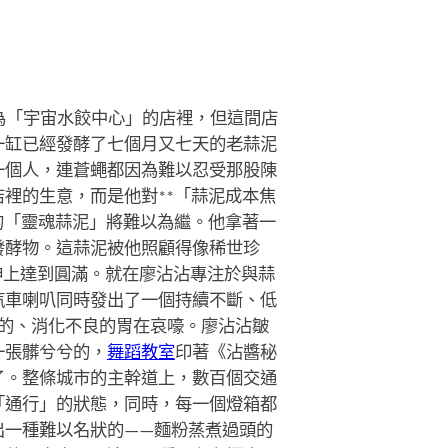
為「宇宙水餃中心」的店裡，但這間店
一缸已經發酵了七個月又七天的老蒜泥
一個人，連蒼蠅都因為難以忍受那股陳
裡的生意，而是他對**「蒜泥成本焦
的「靈魂蒜泥」將難以為繼。他拿著一
發酵物。這蒜泥被他照顧得像稀世珍
神上達到圓滿。就在廖沾沾專注於與蒜
汽車喇叭同時發出了一個持續不斷、低
的、消化不良的胃在哀嚎。廖沾沾皺
一張髒兮兮的，
舞蹈教室
印著《沾醬秘
了。整條城市的主幹道上，數百個交通
「通行」的狀態，同時，每一個燈箱都
出一種難以名狀的——麵粉蒸煮過頭的