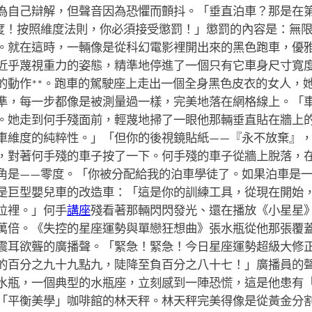
為自己辯解，但聲音因為恐懼而顫抖。「垂直泊車？那是在
度！按照維度法則，你必須接受懲罰！」懲罰的內容是：無限
。就在這時，一輛像是從科幻電影裡開出來的黑色跑車，優
近乎蔑視重力的姿態，精準地停進了一個只有它車身尺寸寬
的動作**。跑車的駕駛座上走出一個全身黑色皮衣的女人，
準，每一步都像是被測量過一樣，完美地落在網格線上。「
。她走到何手殘面前，輕蔑地掃了一眼他那輛垂直貼在牆上
車維度的純粹性。」「但你的後視鏡貼紙——『永不放棄』
，對著何手殘的車子按了一下。何手殘的車子從牆上脫落，
角是——零度。「你被分配給我的泊車學徒了。如果泊車是
是巨型嬰兒車的改造車：「這是你的訓練工具，從現在開始
位裡。」何手
講座
殘看著那輛閃閃發光、還在播放《小星星
萬倍。《失控的星座運勢與單戀狂想曲》張水瓶從他那張覆
震耳欲聾的廣播聲。「緊急！緊急！今日星座運勢超級大修
的百分之九十九點九，陡降至負百分之八十七！」廣播員的
水瓶，一個典型的水瓶座，立刻感到一陣恐慌，這是他患有
「平衡美學」咖啡館的林天秤。林天秤完美得像是從黃金分