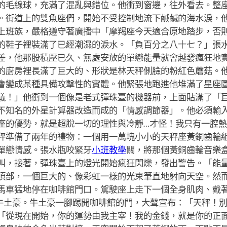
的毛線球，充滿了混亂與錯位。他衝到窗邊，往外看去。整
。街道上的雙魚座們，開始不受控制地流下鹹鹹的海水淚，
上班族，嚴格遵守著廣播中「摩羯座今天適合原地踏步，否
的鞋子裡裝滿了已經潮濕的淚水。「負百分之八十七？」張
差，他那股積壓已久、無處安放的單戀能量就會越發瘋狂地
的廚房裡長滿了巨大的、形狀是林天秤側臉的粉紅色蘑菇。
會變成某種具備攻擊性的實體。他緊張地跑進他堆滿了星座
儀！」他衝到一個像是老式彈珠臺的機器前，上面貼滿了「
不知名的外星計算器改造而成的「情感調節器」。他必須輸
座的優勢，就是超脫一切的理性與冷靜…才怪！我只有一腔
秤準備了兩年的禮物：一個用一萬塊小小的天秤座黃銅齒輪
單戀情感。張水瓶咬緊牙
小班教學
關，將那個黃銅齒輪音樂
叫，接著，彈珠臺上的燈光開始瘋狂閃爍，發出警告。「能
頂部，一個巨大的、像彩虹一樣的光束筆直地射向天空。然
馬車猛地停在咖啡館門口。駕駛座上走下一個全身肌肉、戴
牛土豪。牛土豪一腳踢開咖啡館的門，大聲宣布：「天秤！
「從現在開始，你的運勢由我主宰！我的金錢，就是你的正