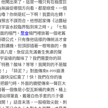
。他聞出來了，這是一種只有在極度巨
為無論從哪個方向看，都是綠燈。一個
咕嚕？你倒是紅一下啊！我要向左轉！
傳預言不謀而合。他想起家傳《沾醬秘
是宇宙水餃臨界點到來之時。」「七點
面的暗門。
聚會
暗門裡放著一個老舊
基礎公式，只有像他這樣的傳統派才會
的對講機，但頂部插著一根彎曲的、像
陣高八度、急促且充滿養生焦慮的聲
到宇宙級的酸味了？我們需要你的蒜
「特務？酸味？等等！我聞到的不是酸
」「蒜泥？」對面傳來K-999崩潰
進器快沒紅棗了！快！我們在你的後
那把銀勺時，外面的牆壁傳來一聲巨大
揹著一個像是小型瓦斯桶的東西，桶上
短腿站得筆直，戴著白色手套的爪子優
離開！」話音未落，一股極致尖銳、刺