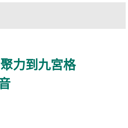
 聚力到九宮格
音