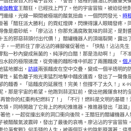
一個狂妄自大的電子音效：「警告！這裡的醬油比例嚴重失
瑜伽教室
王醋狂，已經找上門了。他的宇宙冒險，被迫從他
門邊緣，光線一瞬間被極端的酸氣扭曲。一個閃閃發光、
時
掛著「醋狂派大勝利」的霓虹燈牌，閃爍得讓人眼睛發疼，
得像是磨砂紙。「廖沾沾！你那充滿腐敗氣味的蒜泥，是對
十五的邪惡蒜頭付出代價！」醋罐機器人的頂端裂開，露出
小爪子，一把抓住了廖沾沾的褲腳催促著他。「快點！沾沾先
零點一秒內變成無菌的、純淨的白醋！那是浩劫啊！」「不
包水餃的極限速度，從旁邊的麵粉堆中抓起了兩團麵皮。
個
他猛地擲出，
訪談
兩張麵皮在空中交疊，變成一個半透明的
彈性。藍色離子炮光束猛烈地擊中麵皮護盾，發出了一聲像
的麵香。「這麵皮的延展性！完美！但撐不了太久！」K-9
泥，那是宇宙的希望。他跑到蒜泥缸前，使出他搬運食材的
！別再管你的紅棗枸杞燃料了！」「不行！燃料是文明的基礎
衣領，同時開啟了它背上的枸杞推進器。推進器發出「滋滋
9咬著他，一起從撞出來的洞口衝向後院。王醋狂的醋罐機器
子被醋酸氣波震碎，發出了最後的哀鳴。廖沾沾的宇宙冒險
車位爭奪戰》何手殘的人生，被兩個巨大的陰影籠罩著：停