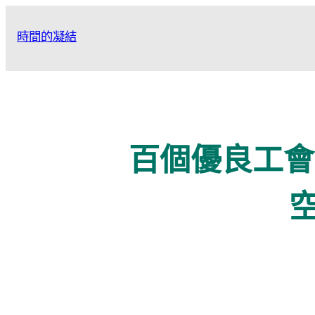
跳
至
時間的凝結
主
要
內
容
百個優良工會