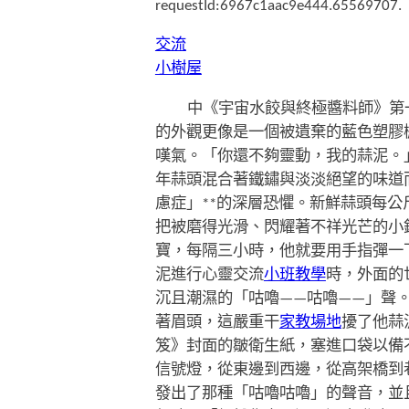
requestId:6967c1aac9e444.65569707.
交流
小樹屋
中《宇宙水餃與終極醬料師》第
的外觀更像是一個被遺棄的藍色塑膠
嘆氣。「你還不夠靈動，我的蒜泥。
年蒜頭混合著鐵鏽與淡淡絕望的味道
慮症」**的深層恐懼。新鮮蒜頭每
把被磨得光滑、閃耀著不祥光芒的小
寶，每隔三小時，他就要用手指彈一
泥進行心靈交流
小班教學
時，外面的
沉且潮濕的「咕嚕——咕嚕——」聲
著眉頭，這嚴重干
家教場地
擾了他蒜
笈》封面的皺衛生紙，塞進口袋以備
信號燈，從東邊到西邊，從高架橋到
發出了那種「咕嚕咕嚕」的聲音，並