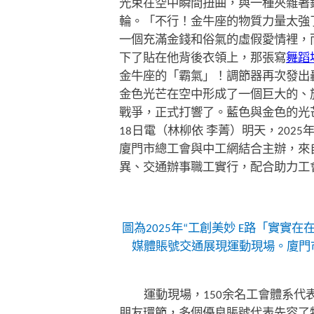
光束在空中瞬間扭曲，與一種夾雜著
輪。「不行！金牛座的物質力量太強
一個充滿金錢和俗氣的虛假愛情裡，
下了貼在他背後衣領上，那張寫
舞蹈
金牛座的「霸氣」！調節器再次發出
金色光芒在空中形成了一個巨大的、
戰爭，正式打響了。藍色與金色的光
18日電（林柳依 李菁）明天，202
廈門市總工會與中工網結合主辦，來
異、交通辦事職工實行，配合助力工
圖為2025年“工創美妙 E路「實
媒體賬號交通展現運動現場。廈門
運動現場，150余名工會體系
朋友環節，多個優良賬號代表先容了