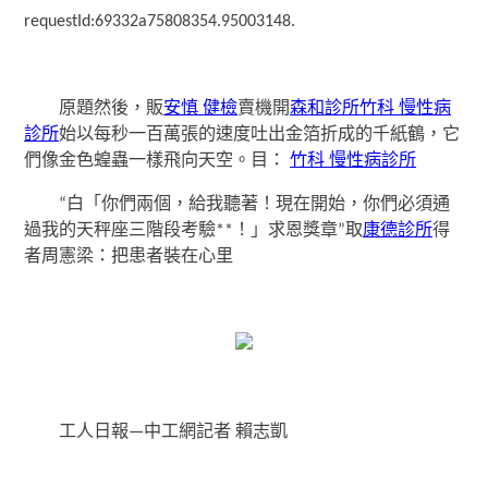
requestId:69332a75808354.95003148.
原題然後，販
安慎 健檢
賣機開
森和診所
竹科 慢性病
診所
始以每秒一百萬張的速度吐出金箔折成的千紙鶴，它
們像金色蝗蟲一樣飛向天空。目：
竹科 慢性病診所
“白「你們兩個，給我聽著！現在開始，你們必須通
過我的天秤座三階段考驗**！」求恩獎章”取
康德診所
得
者周憲梁：把患者裝在心里
工人日報—中工網記者 賴志凱