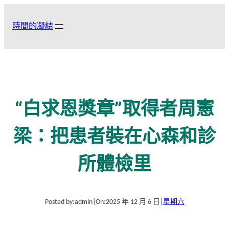
跳
至
時間的凝結
主
要
內
容
“白求恩獎章”取得者周憲
梁：把患者裝在心森和診
所體檢里
Posted by:
admin
|
On:
2025 年 12 月 6 日
|
星期六