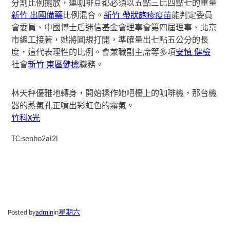
分割比例擺放，連咖啡豆都必須以五點三比四點七的重量
新竹 出國備藥
比例混合。
新竹 帶狀皰疹疫苗
能判定委員
會委員、中國博士后迷信基金會理事會第四屆理事、北京
市總工接著，她將圓規打開，準確量出七點五公分的長
度，這代表理性的比例。會兼職副主席等多項
安慎 健檢
社會
新竹 東區健檢
職務。
林天秤優雅地轉身，開始操作她吧檯上的咖啡機，那台機
器的蒸氣孔正噴出彩虹色的霧氣。
竹科X光
TC:senho2ai2l
Posted by
admin
in
星期六