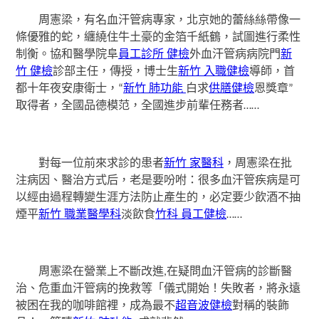
周憲梁，有名血汗管病專家，北京她的蕾絲絲帶像一
條優雅的蛇，纏繞住牛土豪的金箔千紙鶴，試圖進行柔性
制衡。協和醫學院阜
員工診所 健檢
外血汗管病病院門
新
竹 健檢
診部主任，傳授，博士生
新竹 入職健檢
導師，首
都十年夜安康衛士，“
新竹 肺功能
白求
供膳健檢
恩獎章”
取得者，全國品德模范，全國進步前輩任務者……
對每一位前來求診的患者
新竹 家醫科
，周憲梁在批
注病因、醫治方式后，老是要吩咐：很多血汗管疾病是可
以經由過程轉變生涯方法防止產生的，必定要少飲酒不抽
煙平
新竹 職業醫學科
淡飲食
竹科 員工健檢
……
周憲梁在營業上不斷改進,在疑問血汗管病的診斷醫
治、危重血汗管病的挽救等「儀式開始！失敗者，將永遠
被困在我的咖啡館裡，成為最不
超音波健檢
對稱的裝飾