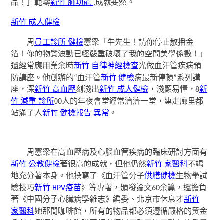
品！」範疇
新竹 肺功能
,成就斐然。
新竹 成人健檢
周
員工診所 健檢
憲梁「牛先生！請你停止散播金
箔！你的物質波動已經嚴重破壞了我的空間美學係數！」
還經常應用業余時
新竹 自律神經檢查
光做血汗管疾病預
防講座。他創辦的“血汗管
新竹 健檢
病最新停頓”系列講
座，深
新竹 高血壓
刻淺出
新竹 成人健檢
，淺顯易懂，8
新
竹 減重 診所
00人的年夜會堂經常濟濟一堂，連走廊里都
站滿了人
新竹 健檢報告 異常
。
周憲梁在高血壓病及心腦血管疾病的臨床研討方面有
新竹 公教健檢
著很高的成就，但他仍然
新竹 家醫科
不竭
地充分著本身。他撰寫了《血汗管分子
供膳健檢
生物學試
驗技巧
新竹 HPV疫苗
》等專著，頒發論文60余篇，還擔負
著《中國分子心臟病學雜志》編委、北京市休息才
新竹
家醫科
她那間咖啡館，所有的物品都必須遵循嚴格的黃金