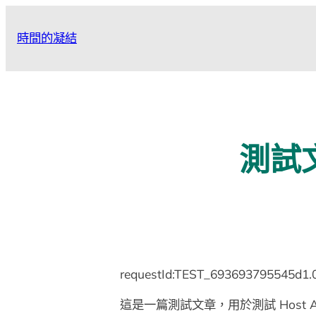
跳
至
時間的凝結
主
要
內
容
測試文章
requestId:TEST_693693795545d1.
這是一篇測試文章，用於測試 Host Acco