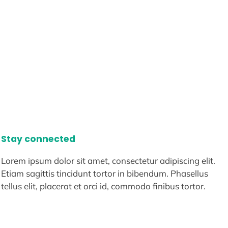
Stay connected
Lorem ipsum dolor sit amet, consectetur adipiscing elit.
Etiam sagittis tincidunt tortor in bibendum. Phasellus
tellus elit, placerat et orci id, commodo finibus tortor.