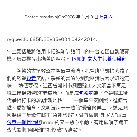
Posted by:
admin
|
On:
2026 年 1 月 9 日
|
星期六
requestId:695fd85e85e004.04242014.
牛土豪猛地將信用卡插進咖啡館門口的一台老舊自動販賣
機，販賣機發出痛苦的呻吟。
包養網
女大生包養俱樂部
婉轉的古箏琴聲在空氣中流淌，托管班里飄揚著孩子
們的歡聲
包養
笑語，靜謐的書噴鼻瀏覽區彌漫著求知的氣
味……這個寒假，江西省贛州市興國縣工人文明宮不再是
職工伴侶熟習的“老處所”，而是成
包養網
為了全縣職工後
代爭相打卡的暑期“新地標”——一個集平安關照、進修晉
陞、愛好培育、文明浸潤于一體的“黌舍與樂土”。這是興
國縣總工集聚焦職工“急難愁盼”，做實做優“外家人”辦事
包養一個月價錢
brand的又一熱心舉動，有用破解了職工
後代暑期“關照難”“進修散”等痛點。