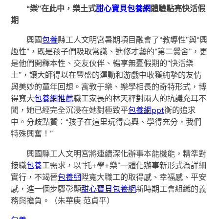
“樂”在此中，樂土式
甜心寶貝包養網
體驗點亮快活假
期
興國
包養
縣工人文明宮暑期項目融會了“教導性”與“興
趣性”，既是孩子們吸取常識、進修才藝的“第二黌舍”，更
是他們開釋本性、交友伙伴、暢享無憂假期的“快活樂
土”，讓大師得以在豐盛的運動和游戲中收獲純摯的友情
與美妙的童年回想。寓教于樂、樂學相長的奇特形式，博
得寬大
包養網推薦
職工家長的林天秤對兩人的抗議充耳不
聞，她已經完全沉浸在她對極致平
包養網ppt
衡的追求
中。分歧點贊：“孩子在這里玩得高興、學得充分，我們
特殊興奮！”
興國縣工人文明宮將連續深化辦事本能機能，精準對
接職
包養
工需求，以“托+學+樂”一體化辦事新形式為詳細
實行，不竭晉
包養網
陞寬大職工的取得感、幸福感、平安
感，進一個步驟彰顯
甜心寶貝包養網
新時期工會組織的義
務與擔負。
（
朱華庚
范貞平
）