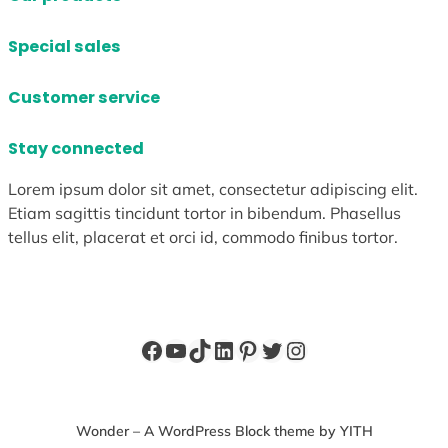
Special sales
Customer service
Stay connected
Lorem ipsum dolor sit amet, consectetur adipiscing elit.
Etiam sagittis tincidunt tortor in bibendum. Phasellus
tellus elit, placerat et orci id, commodo finibus tortor.
Facebook
YouTube
TikTok
LinkedIn
Pinterest
X
Instagram
Wonder – A WordPress Block theme by YITH