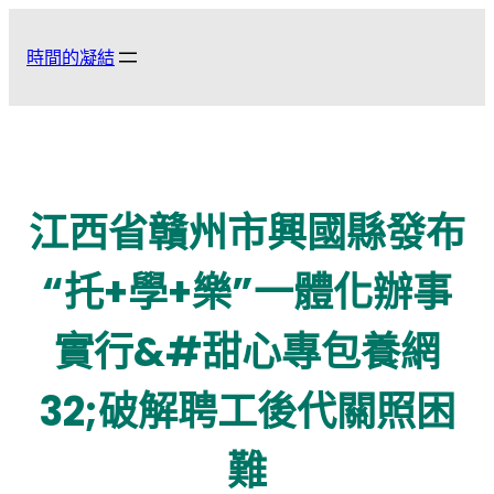
跳
至
時間的凝結
主
要
內
容
江西省贛州市興國縣發布
“托+學+樂”一體化辦事
實行&#甜心專包養網
32;破解聘工後代關照困
難