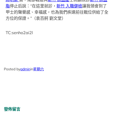
脂
停止后說：“在這里就診，
新竹 入職健檢
讓我領會到了
甲士的聲譽感、幸福感，也為我們疾速前往戰位供給了全
方位的保證。”（袁百舸 劉文堂）
TC:senho2ai2l
Posted by
admin
in
星期六
發佈留言