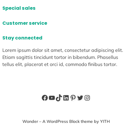
Special sales
Customer service
Stay connected
Lorem ipsum dolor sit amet, consectetur adipiscing elit.
Etiam sagittis tincidunt tortor in bibendum. Phasellus
tellus elit, placerat et orci id, commodo finibus tortor.
Facebook
YouTube
TikTok
LinkedIn
Pinterest
X
Instagram
Wonder – A WordPress Block theme by YITH