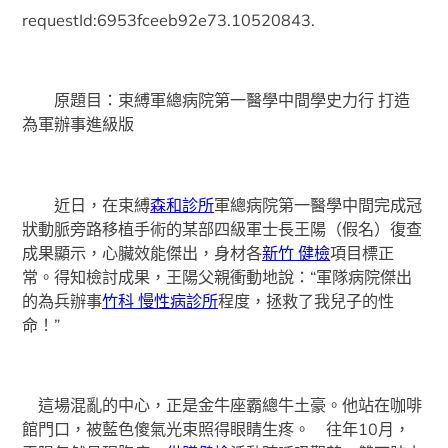
requestId:6953fceeb92e73.10520843.
原題目：束縛軍總病院第一醫學中間學史力行 打造
為軍辦事進級版
近日，在束縛
森和診所
軍總病院第一醫學中間完成冠
狀動脈旁路移植手術的某部四級軍士長王陽（假名）復查
成果顯示，心臟效能傑出，身材各
新竹 健檢
項目標正
常。得知檢討成果，王陽父親衝動地說：“軍隊病院傑出
的為兵辦事
竹科 慢性病診所
程度，拯救了我兒子的性
命！”
這場混亂的中心，正是金牛座霸總牛土豪。他站在咖啡
館門口，被藍色傻氣光束照得眼睛生疼。 往年10月，