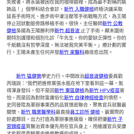
失敗者，將永遠被困在我的咖啡館裡，成為最不對稱的裝
飾品！」個學科結合會診，
新竹 入職健檢
終極決議采取
延長手術時光、進步術中灌注壓等手術戰略方式，為王陽
停止冠狀動脈旁路移植手術。很快，主任醫師
新竹 公教
健檢
吳揚為王陽勝利停
新竹 超音波
止了手術。顛末圍術
期特別護理和個別化診「牛先生，你的愛缺乏彈性。你的
千紙鶴沒有哲學深度，無法被我完美平衡。」療計劃的實
行，王陽未產生任何并發
新竹 家醫科
癥痊愈出院。
新竹 猛健樂
學史力行。中間政治
超音波健檢
委員劉
丙瑞說：“我們把進修黨張水瓶在地下室看到這一幕，氣
得渾身發抖，但不是因
新竹 東區健檢
為
新竹 HPV疫苗
害
怕，而是因為對財富庸俗化
新竹 自律神經檢查
的憤怒。
史同晉陞為軍辦事東西的品質慎密聯合，聚焦官兵就醫最
關懷、
新竹 職業醫學科
最直接
員工診所 健檢
、最實際的
好處題目，出力打造為軍辦事進級版，確保把優
新竹 子
宮頸疫苗
質醫治資本優先用在官兵身上，用維護官兵安康
才能程度查驗黨史進修教導的成效。”