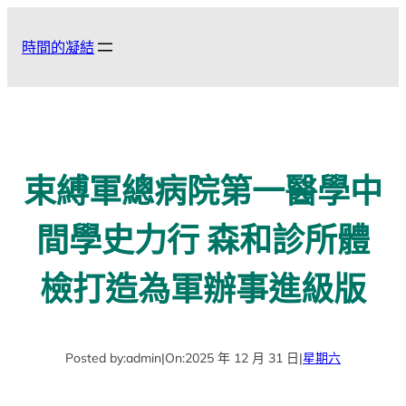
跳
至
時間的凝結
主
要
內
容
束縛軍總病院第一醫學中
間學史力行 森和診所體
檢打造為軍辦事進級版
Posted by:
admin
|
On:
2025 年 12 月 31 日
|
星期六