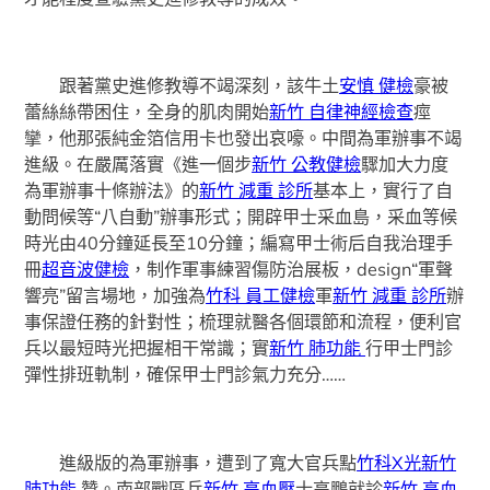
跟著黨史進修教導不竭深刻，該牛土
安慎 健檢
豪被
蕾絲絲帶困住，全身的肌肉開始
新竹 自律神經檢查
痙
攣，他那張純金箔信用卡也發出哀嚎。中間為軍辦事不竭
進級。在嚴厲落實《進一個步
新竹 公教健檢
驟加大力度
為軍辦事十條辦法》的
新竹 減重 診所
基本上，實行了自
動問候等“八自動”辦事形式；開辟甲士采血島，采血等候
時光由40分鐘延長至10分鐘；編寫甲士術后自我治理手
冊
超音波健檢
，制作軍事練習傷防治展板，design“軍聲
響亮”留言場地，加強為
竹科 員工健檢
軍
新竹 減重 診所
辦
事保證任務的針對性；梳理就醫各個環節和流程，便利官
兵以最短時光把握相干常識；實
新竹 肺功能
行甲士門診
彈性排班軌制，確保甲士門診氣力充分……
進級版的為軍辦事，遭到了寬大官兵點
竹科X光
新竹
肺功能
贊。南部戰區兵
新竹 高血壓
士高鵬就診
新竹 高血