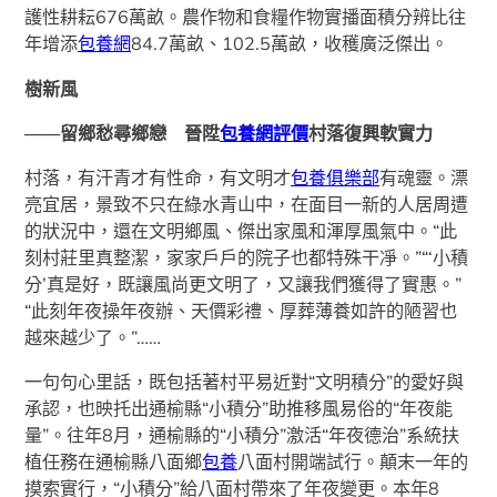
護性耕耘676萬畝。農作物和食糧作物實播面積分辨比往
年增添
包養網
84.7萬畝、102.5萬畝，收穫廣泛傑出。
樹新風
——留鄉愁尋鄉戀 晉陞
包養網評價
村落復興軟實力
村落，有汗青才有性命，有文明才
包養俱樂部
有魂靈。漂
亮宜居，景致不只在綠水青山中，在面目一新的人居周遭
的狀況中，還在文明鄉風、傑出家風和渾厚風氣中。“此
刻村莊里真整潔，家家戶戶的院子也都特殊干凈。”“‘小積
分’真是好，既讓風尚更文明了，又讓我們獲得了實惠。”
“此刻年夜操年夜辦、天價彩禮、厚葬薄養如許的陋習也
越來越少了。”……
一句句心里話，既包括著村平易近對“文明積分”的愛好與
承認，也映托出通榆縣“小積分”助推移風易俗的“年夜能
量”。往年8月，通榆縣的“小積分”激活“年夜德治”系統扶
植任務在通榆縣八面鄉
包養
八面村開端試行。顛末一年的
摸索實行，“小積分”給八面村帶來了年夜變更。本年8