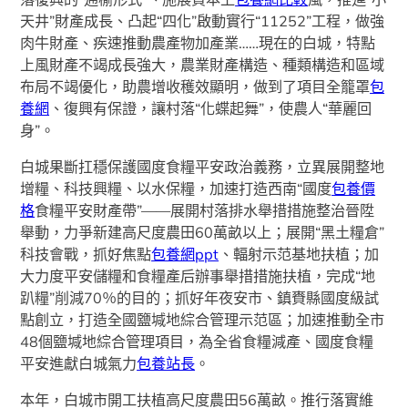
天井”財產成長、凸起“四化”啟動實行“11252”工程，做強
肉牛財產、疾速推動農產物加產業……現在的白城，特點
上風財產不竭成長強大，農業財產構造、種類構造和區域
布局不竭優化，助農增收穫效顯明，做到了項目全籠罩
包
養網
、復興有保證，讓村落“化蝶起舞”，使農人“華麗回
身”。
白城果斷扛穩保護國度食糧平安政治義務，立異展開整地
增糧、科技興糧、以水保糧，加速打造西南“國度
包養價
格
食糧平安財產帶”——展開村落排水舉措措施整治晉陞
舉動，力爭新建高尺度農田60萬畝以上；展開“黑土糧倉”
科技會戰，抓好焦點
包養網ppt
、輻射示范基地扶植；加
大力度平安儲糧和食糧產后辦事舉措措施扶植，完成“地
趴糧”削減70％的目的；抓好年夜安市、鎮賚縣國度級試
點創立，打造全國鹽堿地綜合管理示范區；加速推動全市
48個鹽堿地綜合管理項目，為全省食糧減產、國度食糧
平安進獻白城氣力
包養站長
。
本年，白城市開工扶植高尺度農田56萬畝。推行落實維