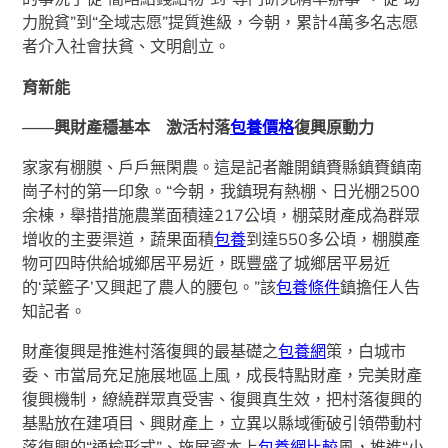
力脫貧”到“全域志愿”提質進級，今朝，累計4萬多名志愿
者介入社會扶貧、文明創立。
育新能
——興財產穩基本 激活村落
包養價格
復興原動力
家家有棚膜、戶戶無閑農。這是記者離開鎮賚縣鎮賚鎮南
崗子村的第一印象。“今朝，我鎮現有熱棚、日光棚2500
余棟，舉措措施農業面積達217公頃，棚菜財產成為群眾
增收的主要渠道，蔬果面積
包養
到達550多公頃，棚膜產
物可四時供給城鄉居平易近，既豐盛了城鄉居平易近
的‘菜籃子’又興起了農人的腰包。”該
包養條件
鎮擔任人告
知記者。
財產復興是推進村落復興的最基礎之
包養網
策，白城市
委、市當局充足施展地區上風，成長特點財產，完美財產
復興機制，繚繞群眾真受害、復興真生效，把村落復興的
基點放在建項目、興財產上，立異以縣域衝破引領帶動村
落復興的“通榆形式”、施展資本上
包養網比較
風，推進“小