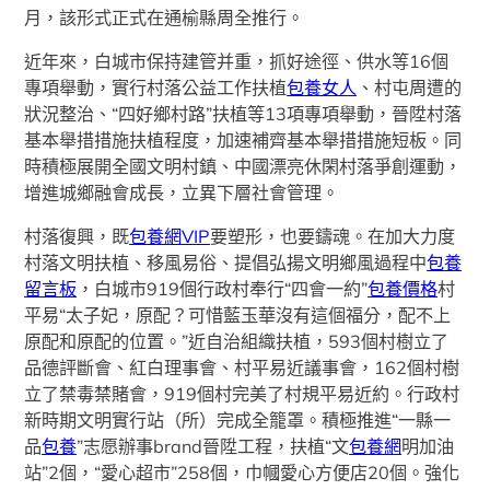
月，該形式正式在通榆縣周全推行。
近年來，白城市保持建管并重，抓好途徑、供水等16個
專項舉動，實行村落公益工作扶植
包養女人
、村屯周遭的
狀況整治、“四好鄉村路”扶植等13項專項舉動，晉陞村落
基本舉措措施扶植程度，加速補齊基本舉措措施短板。同
時積極展開全國文明村鎮、中國漂亮休閑村落爭創運動，
增進城鄉融會成長，立異下層社會管理。
村落復興，既
包養網VIP
要塑形，也要鑄魂。在加大力度
村落文明扶植、移風易俗、提倡弘揚文明鄉風過程中
包養
留言板
，白城市919個行政村奉行“四會一約”
包養價格
村
平易“太子妃，原配？可惜藍玉華沒有這個福分，配不上
原配和原配的位置。”近自治組織扶植，593個村樹立了
品德評斷會、紅白理事會、村平易近議事會，162個村樹
立了禁毒禁賭會，919個村完美了村規平易近約。行政村
新時期文明實行站（所）完成全籠罩。積極推進“一縣一
品
包養
”志愿辦事brand晉陞工程，扶植“文
包養網
明加油
站”2個，“愛心超市”258個，巾幗愛心方便店20個。強化