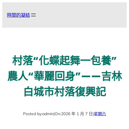
跳
至
時間的凝結
主
要
內
容
村落“化蝶起舞一包養”
農人“華麗回身”——吉林
白城市村落復興記
Posted by:
admin
|
On:
2026 年 1 月 7 日
|
星期六