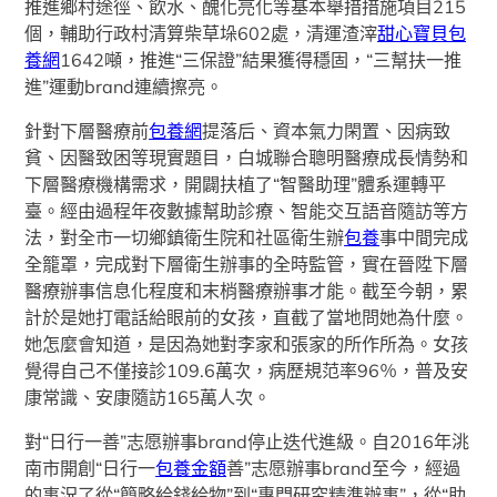
推進鄉村途徑、飲水、醜化亮化等基本舉措措施項目215
個，輔助行政村清算柴草垛602處，清運渣滓
甜心寶貝包
養網
1642噸，推進“三保證”結果獲得穩固，“三幫扶一推
進”運動brand連續擦亮。
針對下層醫療前
包養網
提落后、資本氣力閑置、因病致
貧、因醫致困等現實題目，白城聯合聰明醫療成長情勢和
下層醫療機構需求，開闢扶植了“智醫助理”體系運轉平
臺。經由過程年夜數據幫助診療、智能交互語音隨訪等方
法，對全市一切鄉鎮衛生院和社區衛生辦
包養
事中間完成
全籠罩，完成對下層衛生辦事的全時監管，實在晉陞下層
醫療辦事信息化程度和末梢醫療辦事才能。截至今朝，累
計於是她打電話給眼前的女孩，直截了當地問她為什麼。
她怎麼會知道，是因為她對李家和張家的所作所為。女孩
覺得自己不僅接診109.6萬次，病歷規范率96％，普及安
康常識、安康隨訪165萬人次。
對“日行一善”志愿辦事brand停止迭代進級。自2016年洮
南市開創“日行一
包養金額
善”志愿辦事brand至今，經過
的事況了從“簡略給錢給物”到“專門研究精準辦事”，從“助