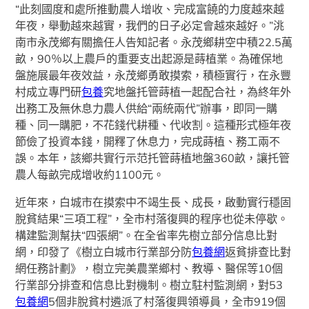
“此刻國度和處所推動農人增收、完成富饒的力度越來越
年夜，舉動越來越實，我們的日子必定會越來越好。”洮
南市永茂鄉有關擔任人告知記者。永茂鄉耕空中積22.5萬
畝，90％以上農戶的重要支出起源是蒔植業。為確保地
盤施展最年夜效益，永茂鄉勇敢摸索，積極實行，在永豐
村成立專門研
包養
究地盤托管蒔植一起配合社，為終年外
出務工及無休息力農人供給“兩統兩代”辦事，即同一購
種、同一購肥，不花錢代耕種、代收割。這種形式極年夜
節儉了投資本錢，開釋了休息力，完成蒔植、務工兩不
誤。本年，該鄉共實行示范托管蒔植地盤360畝，讓托管
農人每畝完成增收約1100元。
近年來，白城市在摸索中不竭生長、成長，啟動實行穩固
脫貧結果“三項工程”，全市村落復興的程序也從未停歇。
構建監測幫扶“四張網”。在全省率先樹立部分信息比對
網，印發了《樹立白城市行業部分防
包養網
返貧排查比對
網任務計劃》，樹立完美農業鄉村、教導、醫保等10個
行業部分排查和信息比對機制。樹立駐村監測網，對53
包養網
5個非脫貧村遴派了村落復興領導員，全市919個