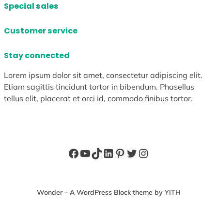
Special sales
Customer service
Stay connected
Lorem ipsum dolor sit amet, consectetur adipiscing elit.
Etiam sagittis tincidunt tortor in bibendum. Phasellus
tellus elit, placerat et orci id, commodo finibus tortor.
Facebook
YouTube
TikTok
LinkedIn
Pinterest
X
Instagram
Wonder – A WordPress Block theme by YITH