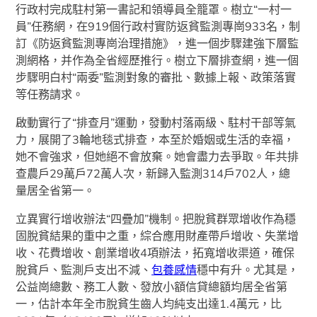
行政村完成駐村第一書記和領導員全籠罩。樹立“一村一
員”任務網，在919個行政村實防返貧監測專崗933名，制
訂《防返貧監測專崗治理措施》，進一個步驟建強下層監
測網格，并作為全省經歷推行。樹立下層排查網，進一個
步驟明白村“兩委”監測對象的審批、數據上報、政策落實
等任務請求。
啟動實行了“排查月”運動，發動村落兩級、駐村干部等氣
力，展開了3輪地毯式排查，本至於婚姻或生活的幸福，
她不會強求，但她絕不會放棄。她會盡力去爭取。年共排
查農戶29萬戶72萬人次，新歸入監測314戶702人，總
量居全省第一。
立異實行增收辦法“四疊加”機制。把脫貧群眾增收作為穩
固脫貧結果的重中之重，綜合應用財產帶戶增收、失業增
收、花費增收、創業增收4項辦法，拓寬增收渠道，確保
脫貧戶、監測戶支出不減、
包養感情
穩中有升。尤其是，
公益崗總數、務工人數、發放小額信貸總額均居全省第
一，估計本年全市脫貧生齒人均純支出達1.4萬元，比