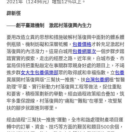
2021年（12496元）增加12％以上。
辟新徑
——創平臺建機制 激起村落復興內生力
要用改造立異的思想和措施破解村落復興中面對的體系體
例瓶頸、機制妨礙和深層牴觸，
包養價格
才幹充足激起村
落復興的內活潑力。這是白城用
包養網單次
一個步驟步踏
踏實實的摸索，走出的經歷之路。近年來，白城市委、市
當局保持把重點敲定在事關群眾親身好處的題目上，不竭
進步群
女大生包養俱樂部
眾的取得感和幸福指數。立
包養
異展開村落復興版“三幫扶一推進”、扶
台灣包養網
植“智醫
助理”平臺、實行新動力村落復興工程等做法，捉住重點
和要害，積極策劃新的舉動。經由過程政策組合疊加，筑
牢多重保證線，村落復興的“痛點”“難點”在哪里，攻堅幫
扶的腳步就跟進到哪里。
經由過程“三幫扶一推進”運動，全市和諧處理財產項目運
轉中的訂單、資金、技巧等方面的艱苦和題目500余個，