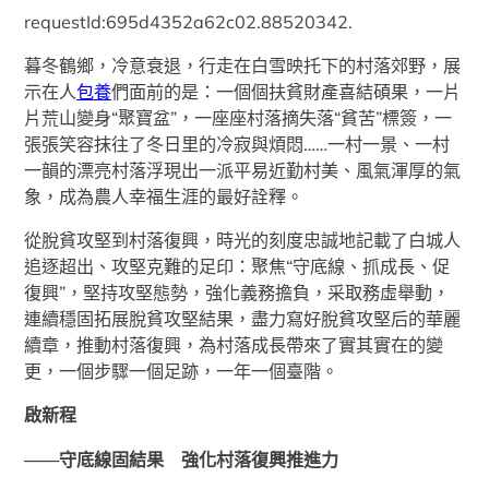
requestId:695d4352a62c02.88520342.
暮冬鶴鄉，冷意衰退，行走在白雪映托下的村落郊野，展
示在人
包養
們面前的是：一個個扶貧財產喜結碩果，一片
片荒山變身“聚寶盆”，一座座村落摘失落“貧苦”標簽，一
張張笑容抹往了冬日里的冷寂與煩悶……一村一景、一村
一韻的漂亮村落浮現出一派平易近勤村美、風氣渾厚的氣
象，成為農人幸福生涯的最好詮釋。
從脫貧攻堅到村落復興，時光的刻度忠誠地記載了白城人
追逐超出、攻堅克難的足印：聚焦“守底線、抓成長、促
復興”，堅持攻堅態勢，強化義務擔負，采取務虛舉動，
連續穩固拓展脫貧攻堅結果，盡力寫好脫貧攻堅后的華麗
續章，推動村落復興，為村落成長帶來了實其實在的變
更，一個步驟一個足跡，一年一個臺階。
啟新程
——守底線固結果 強化村落復興推進力