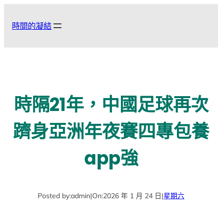
跳
至
時間的凝結
主
要
內
容
時隔21年，中國足球再次
躋身亞洲年夜賽四專包養
app強
Posted by:
admin
|
On:
2026 年 1 月 24 日
|
星期六