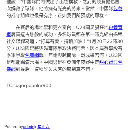
他說：“中國隊門將做出了出色撲救，之前的競賽他也屢
次解救了球隊，他將擁有光亮的將來。當然，中國隊
包養
的戍守組織也很是有序，正如我們所預感的那樣。”
在賽后的場地里和更衣室內，U23國足猖狂地
包養管
道
慶賀這古跡般的成功，多名球員都在第一時光經由過程
社交媒體寫道：“打算有變，持續加油！”1月20日23時30
分，U23國足將與越南隊爭取決賽門票。因本屆賽事設有
季軍爭取
包養網
戰，無論與越南隊一戰成果若何，U23國
足都能踢滿六場。中國男足在亞洲年夜賽中走
甜心寶貝包
養網
到最后，這種許久未有的感到真不錯。
TC:sugarpopular900
Posted by
admin
in
星期六