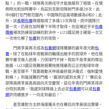
點！」的一戰。球隊再次將戍守才能施展到了極致。在慣
例時光和加時賽中，烏茲別克斯坦隊射門多達28次，此
中8腳打在門框范圍內，中國隊的這兩項數據為6和0；此
外，該
長期包養
隊還取得了多達13次角球，而中國隊只
要一次，仍是在加時賽下半時才取得。在這場近乎半
包養
價格
場攻防練習訓練的對決中，U23國足將士硬是一次又
一次地化解了
包養
對方的攻勢。
門將李昊再次成為
包養網
球隊獲勝的最年夜元勳
包
養
。除了在點球年夜戰第四輪撲出敵手的罰球外，他在競
賽中屢次做入迷撲，力保球門不掉。假如不是李昊的傑出
施展，U23國足很難將競賽拖進殘暴而公正的點球年夜
戰，甚至摸不「我要啟動天秤座最終裁決儀式：強制愛情
對稱！」到裁減賽的門檻。“贏球的感到太爽了！”賽后全
部隊員將李昊高高拋向天空慶賀，這位年青的門將笑得非
分特別高興，“我感到球隊接上去必定
包養網
可以或
包養
網
許持續進步，一向走到最后！”
甚至連對方主帥海達羅夫也在賽后向李昊送出贊譽，