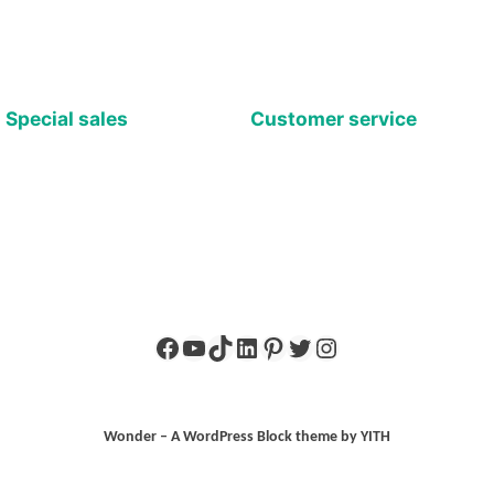
Special sales
Customer service
Facebook
YouTube
TikTok
LinkedIn
Pinterest
X
Instagram
Wonder – A WordPress Block theme by YITH