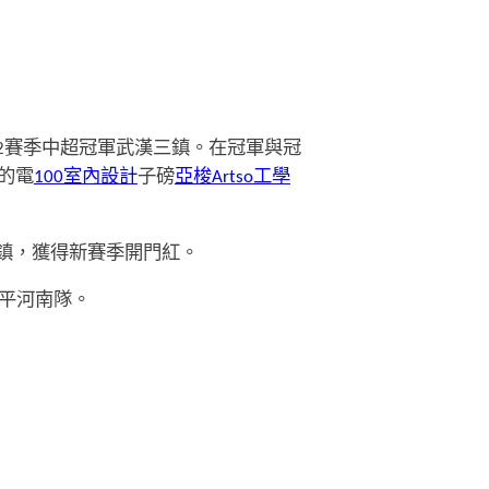
22賽季中超冠軍武漢三鎮。在冠軍與冠
的電
100室內設計
子磅
亞梭Artso工學
三鎮，獲得新賽季開門紅。
戰平河南隊。