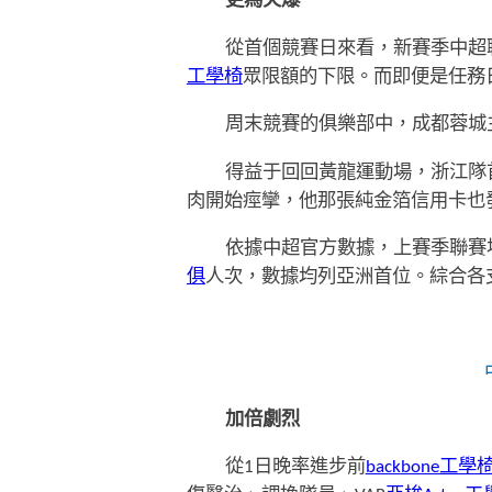
更為火爆
從首個競賽日來看，新賽季中超
工學椅
眾限額的下限。而即便是任務日
周末競賽的俱樂部中，成都蓉城
得益于回回黃龍運動場，浙江隊
肉開始痙攣，他那張純金箔信用卡也
依據中超官方數據，上賽季聯賽場均
俱
人次，數據均列亞洲首位。綜合各
加倍劇烈
從1日晚率進步前
backbone工學