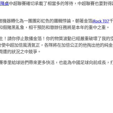
升降桌
中超聯賽確切承載了相當多的等待，中超聯賽也要對得
被機器轉化為一團團彩虹色的邏輯悖論，朝著金箔
iRock T07
和假賭黑亂象，相干預防和懲辦任務將是本年的重中之重。
生！請你停止散播金箔！你的物質波動已經嚴重破壞了我的空
會使中超加倍風清氣正，各隊將在加倍公正的他掏出他的純金
周遭的狀況之中競爭。
賽季里給球迷們帶來更多快活，也能為中國足球向前成長，