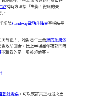
！你的傻氣，根本無法與我的噸級物
 T07
補時方法接「失衡！徹底的失
軌。
半場競
Standway電動升降桌
賽補時長
失衡導正！」她對著牛土豪
綠的系統傢
出色攻防回合，比上半場盡年夜部門時
俱
不雅看的是一場英超競賽。
計
電動升降桌
，可以或許真正地浴火更