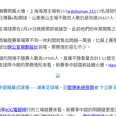
聯賽照舊火爆。上海海港主場有217
ergohuman 111
13名球
薄暮6點開球，山東泰山主場不雅世人數仍是到達20627人
主場球票在2月29日晚開票即被搶空，此前他們的年票開售
首輪競賽單場票不到一地利間就售出跨越一萬張，比擬上賽
發出
辦公室規劃設計
哀嚎。票務情形惡化不少。
現場不雅賽人數為19900人，直播不雅看量合計1.12億次
支球隊今朝的票務情形來看，新賽季中超還將延續火爆。
Her
中超揭幕式球場——浦東足球場。記
歐德系統傢俱
者 卞立群 
椅
輩
ROG電競椅
行的三場競賽來看，新賽季中超的明顯變更是激