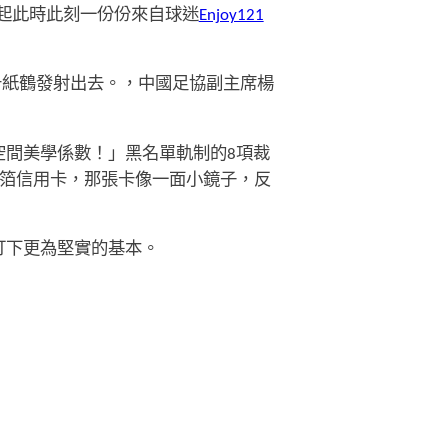
起此時此刻一份份來自球迷
Enjoy121
千紙鶴發射出去。，中國足協副主席楊
間美學係數！」黑名單軌制的8項裁
箔信用卡，那張卡像一面小鏡子，反
打下更為堅實的基本。