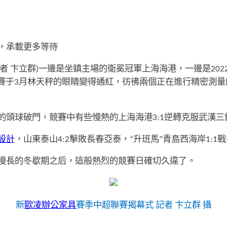
，承載更多等待
者 卞立群)一邊是坐鎮主場的衛冕冠軍上海海港，一邊是20
賽于3月林天秤的眼睛變得通紅，彷彿兩個正在進行精密測量
的頭球破門，競賽中有些慢熱的上海海港3:1逆轉克服武漢
設計
，山東泰山4:2擊敗長春亞泰，“升班馬”青島西海岸1:1
漫長的冬歇期之后，這般熱烈的競賽日確切久違了。
新
歐凌辦公家具
賽季中超聯賽揭幕式 記者 卞立群 攝