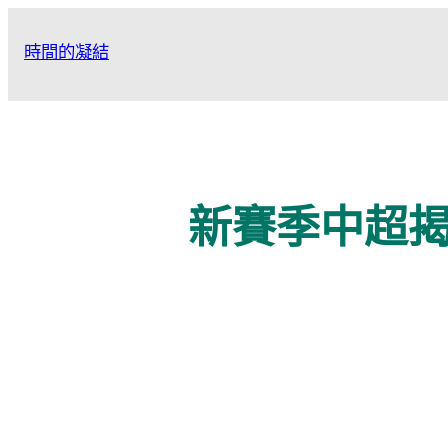
跳
至
時間的凝結
主
要
內
容
新賽季中超