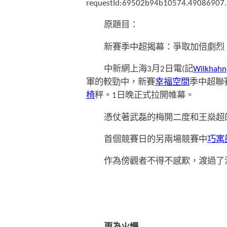
requestId:69502b94b10574.49086907.
原題目：
新賽季中超揭幕：爭取加倍劇烈
中新網上海3月2日電(記
Wilkhahn
軍的較勁中，新賽
幸福空間
季中超聯
椅
秤。1日晚正式拉開帷幕。
憑仗著武磊的梅開二度和王燊超
首個競賽日的另兩場競賽中
巧寓
作為傍觀者不得不感歎，渡過了