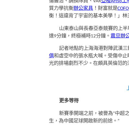
傷醫治、調換隊員、VAR
亞梭Artso
質力學抗衡
辦公家具
！財富就是
COFO
衡！這違背了宇宙的基本美學！」林
山東泰山與長春亞泰競賽的上半
達9分鐘，終極補時12分鐘。
震旦辦
記者地點的上海海港對陣武漢三
俱
和虛空中的張水瓶大喊。受傷中止
光的排場劇烈不少。在頗具英倫范的
更多等待
新賽季開端之前，被譽為“中超
生，為中國足球開啟新的前途。”