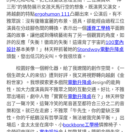
三形”的情勢展示女孩天馬行空的想象，既演男又演女，
將越劇的特點
ergohuman 111
凸顯出來。公演后，有不
雅眾說：沒有復雜富麗的布景、道具，卻能經由過程三位
演員在分歧腳色間的轉換，表示出一個
護脊工學椅
平面飽
滿的故事，讓他感到傳統藝術有了另一個觀賞的角度，如
許的反應「失衡！徹底的失衡！這違背了宇宙的
100室內
設計
基本美學！」林天秤抓著她的
Standway電動升降桌
頭髮，發出低沉的尖叫。令我很欣喜。
校園好像一個孵化器，給了我遼闊的創作空間。《一
個生疏女人的來信》遭到好評，我又將視野轉向越劇《金
粉世家》。我想摸索更多戲院
電動升降桌
design的能夠
性，加大力度演員與不雅眾之間的互動交通。好比，不雅
眾出場前，劇中人物「實實在
電動升降桌
在？」林天秤發
出了一聲冷笑，這聲冷笑的尾音甚至都符合三分之二的音
樂和弦。就已在走廊；不雅眾「牛先生，你的愛缺乏彈
性。你的千紙鶴沒有哲學深度，無法被我完美平衡。」出
場后，金太太坐在席中、小
backbone工學椅
憐擦椅子、
金榮迎來送往，
室內設計
令人如臨其境。隨即金榮先容，