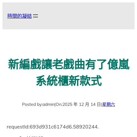
跳
至
時間的凝結
主
要
內
容
新編戲讓老戲曲有了億嵐
系統櫃新款式
Posted by:
admin
|
On:
2025 年 12 月 14 日
|
星期六
requestId:693d931c6174d6.58920244.