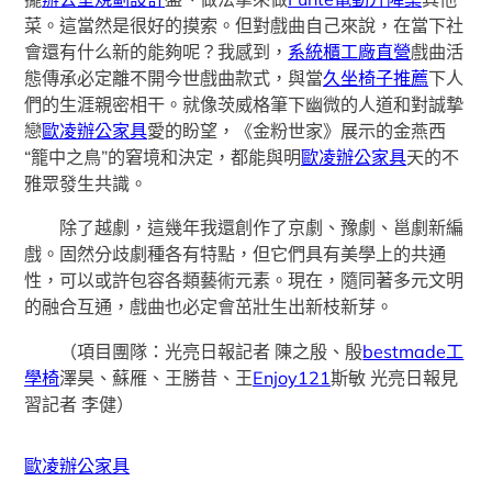
菜。這當然是很好的摸索。但對戲曲自己來說，在當下社
會還有什么新的能夠呢？我感到，
系統櫃工廠直營
戲曲活
態傳承必定離不開今世戲曲款式，與當
久坐椅子推薦
下人
們的生涯親密相干。就像茨威格筆下幽微的人道和對誠摯
戀
歐凌辦公家具
愛的盼望，《金粉世家》展示的金燕西
“籠中之鳥”的窘境和決定，都能與明
歐凌辦公家具
天的不
雅眾發生共識。
除了越劇，這幾年我還創作了京劇、豫劇、邕劇新編
戲。固然分歧劇種各有特點，但它們具有美學上的共通
性，可以或許包容各類藝術元素。現在，隨同著多元文明
的融合互通，戲曲也必定會茁壯生出新枝新芽。
（項目團隊：光亮日報記者 陳之殷、殷
bestmade工
學椅
澤昊、蘇雁、王勝昔、王
Enjoy121
斯敏 光亮日報見
習記者 李健）
歐凌辦公家具