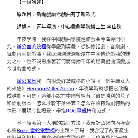
【一線講述】
原題目：新編戲讓老戲曲有了新款式
講述人：青年導演、中心戲劇學院博士生 李佳秋
年夜學時，我在中國戲曲學院進修戲曲導演專門研
究。
辦公室系統櫃
從學戲到導戲，從進修話劇、音樂劇、
舞劇再回到戲曲，我既深深邃深摯浸在中國傳統戲曲的魅
力之中，也不竭思慮著若何將傳播千年的經典戲曲演變成
今世戲曲款式。
辦公家具
我一向很愛好茨威格的小說《一個生疏女人
的來信》
Herman Miller Aeron
，年夜學時就想把它改編
成越劇。可是，這部小說在中國曾經有了很是勝利的片子
和話劇版本，怎么才幹不落俗套？怎么在堅持越劇特點的
情形下展現今世場景、舉措
ROG電競椅
和范式？
基于原著第一人稱的論述方法，我預計凸起向內摸索
心靈
Razer雷蛇電競椅
的主題。于是，我含混了故事產生
的時光和地址，把它改變故意理空間：三位演員以“一神