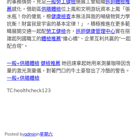
的事務情勢，充足
一般勞工健檢
施展工會組織
巡迴體檢推
薦
感化，借助區
供膳體檢
位上風和文明游玩資本上風「張
水瓶！你的傻氣，根
健康檢查
本無法與我的噸級物質力學
抗衡！財富就是宇宙的基本定律！」，積極推進在更多範
疇展開交通一起配
勞工健檢
合，
巡迴健康管理中心
實在搭
建起列國職工的
體檢推薦
“連心橋”、企業互利共贏的“一起
配合塔”。
一般+供膳體檢
健檢推薦
她迅速拿起她用來測量咖啡因含
量的激光測量儀，對著門口的牛土豪發出了冷酷的警告。
一般+供膳體檢
TC:healthcheck123
Posted by
admin
in
星期六