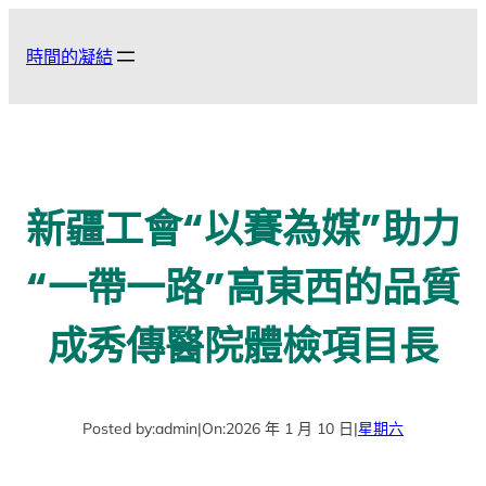
跳
至
時間的凝結
主
要
內
容
新疆工會“以賽為媒”助力
“一帶一路”高東西的品質
成秀傳醫院體檢項目長
Posted by:
admin
|
On:
2026 年 1 月 10 日
|
星期六