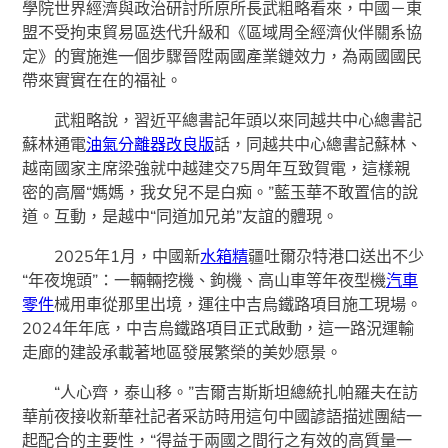
學院世界經濟與政治研討所原所長武粗略看來，中國－東
盟不受拘束貿易區迭代升級和《區域周全經濟伙伴關系協
定》的實施進一個步驟晉陞兩國產業鏈效力，為兩國國民
帶來實實在在的福祉。
武粗略說，習近平總書記年頭以來同越共中心總書記
蘇林通電
油氣分離器改良版
話，同越共中心總書記蘇林、
越南國家主席梁強就中越建交75周年互致賀電，這樣親
密的高層“媽媽，我女兒不是白痴。”藍玉華不敢置信的說
道。互動，是越中“同道加兄弟”友誼的體現。
2025年1月，中國新
水箱精
疆吐爾尕特港口送出不少
“年夜塊頭”：一輛輛挖機、鉤機、高山車等年夜型機
汽車
零件
械用車從那里出境，運往中吉烏鐵路項目施工現場。
2024年年底，中吉烏鐵路項目正式啟動，這一路況運輸
走廊的建設承載著地區發展繁榮的美妙愿景。
“人心齊，泰山移。”吉爾吉斯斯坦總統扎帕羅夫在訪
華前夜接收新華社記者采訪時用這句中國諺語描述團結一
起配合的主要性，“得益于兩國之間行之有效的高質量一