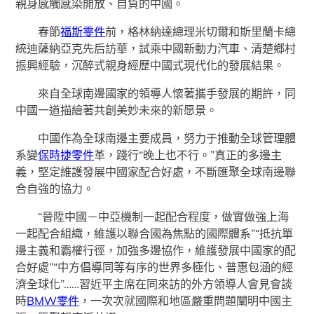
親身感觸感染開放、自負的中國。
春節
福斯零件
前，格林納達總理米切爾和斯里蘭卡總
統迪薩納亞克先后訪華，試乘中國新動力汽車、清楚鄉村
振興經驗，沉醉式親身經歷中國式現代化的發展結果。
來自全球南邊國家的領導人懷著攜手發展的期許，同
中國一道描繪著共創美妙未來的新愿景。
中國作為全球南邊主要成員，努力于推動全球管理體
系變
保時捷零件
革，踐行“晚上也不行。”真正的多邊主
義，堅定維護發展中國家配合好處，不斷匯聚全球南邊聯
合自強的協力。
“晉陞中國－中亞機制一起配合程度，做實做強上海
一起配合組織，維護以聯合國為焦點的國際體系”“抵抗單
邊主義和霸權行徑，加強多邊協作，維護發展中國家的配
合好處”“中方倡導同等有序的世界多極化、普惠包涵的經
濟全球化”……習近平主席在同來訪的外方領導人會見會談
時
BMW零件
，一次次就國際和地區嚴重問題闡明中國主