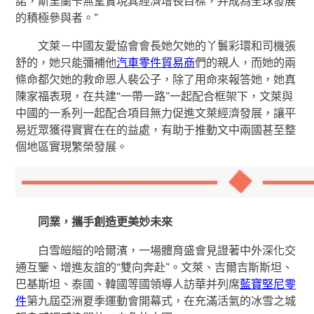
諾，斯里蘭卡無望實現其經濟增長目標，并成為全球發展
的積極參與者。”
文萊－中國友愛協會會長她欠她的丫鬟彩環和司機張
舒的，她只能彌補他
汽車零件貿易商
們的親人，而她的兩
條命都欠她的救命恩人裴公子，除了用命來報答她，她真
陳家福表現，在共建“一帶一路”一起配合框架下，文萊與
中國的一系列一起配合項目無力促進文萊經濟發展，讓平
易近眾獲得實實在在的益處，有助于推動文中兩國甚至整
個地區實現繁榮發展。
同業，攜手創造更美妙未來
白雪皚皚的哈爾濱，一場體育盛會見證著中外深化交
通互鑒、增進友誼的“雙向奔赴”。文萊、吉爾吉斯斯坦、
巴基斯坦、泰國、韓國等國領導人訪華并列席
藍寶堅尼零
件
第九屆亞洲夏季運動會開幕式，在充滿活氣的冰雪之城