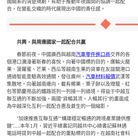
國關系的清楚規劃，有助于推動年夜國間的協調一起配
合，在變亂交織的時代展現出中國的責任感。
共興，與周邊國家一起配合共贏
春節前夜，中國廣西與越南
汽車零件進口商
交界的各
個港口瀰漫著新春的喜悅。向著中國標的目的，運輸火龍
果、菠蘿蜜、芒果、西瓜等越南生果的貨車在友誼關港口
通過智能查驗高效通關，發往廣州、
汽車材料報價
武漢等
集散地。向著越南邊向，載有椰果、栗子餅以及燈籠、紅
包等節慶用品的鐵路班列一列接一列過境。得益于中越互
聯互通的不斷加強，兩國“貨暢其流，人暢其行”的畫面成
為中越深化互利一起配合惠及蒼生的一個縮影。
“加速推進互聯互通”“構建穩定暢通的跨境產業鏈供應
鏈”……本年1月，習近平總書記同越共中心總書記蘇林通
電話時提到中越一起配合的重點標的目的。在越南社會科