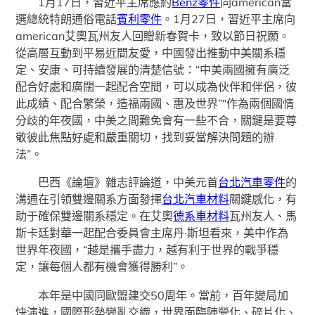
1月17日，習近平主席應約
Benz零件
同american當
選總統特朗通俗電話
賓利零件
。1月27日，習近平主席向
american艾奧瓦州友人回贈新春賀卡，致以節日祝願。
從高層互動到平易近間友愛，中國發出推動中美關系穩
定、安康、可持續發展的清楚信號：“中美兩國擁有廣泛
配合好處和廣闊一起配合空間，可以成為伙伴和伴侶，彼
此成績、配合繁榮，造福兩國、惠及世界”“作為兩個國情
分歧的年夜國，中美之間難免會有一些不合，關鍵是要尊
敬彼此焦點好處和嚴重關切，找到妥當解決問題的辦
法”。
巴西《論壇》雜志評論道，中美元首
台北汽車零件
的
溝通在引領雙邊關系方面發揮
台北汽車材料
關鍵感化，有
助于確保雙邊關系穩定。在艾奧
德系車材料
瓦州友人、馬
斯卡廷對華一起配合委員會主席丹·斯坦看來，美中作為
世界年夜國，“越是攜手盡力，越有利于世界的戰爭穩
定，讓每個人都有機會獲得勝利”。
本年是中國同歐盟建交50周年。當前，百年變局加
快演進，國際形勢變亂交織，世界面臨陣營化、碎片化、