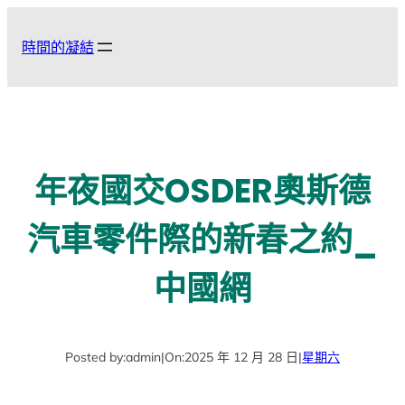
跳
至
時間的凝結
主
要
內
容
年夜國交OSDER奧斯德
汽車零件際的新春之約_
中國網
Posted by:
admin
|
On:
2025 年 12 月 28 日
|
星期六