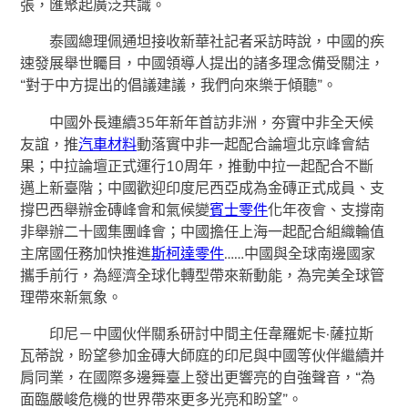
張，匯聚起廣泛共識。
泰國總理佩通坦接收新華社記者采訪時說，中國的疾
速發展舉世矚目，中國領導人提出的諸多理念備受關注，
“對于中方提出的倡議建議，我們向來樂于傾聽”。
中國外長連續35年新年首訪非洲，夯實中非全天候
友誼，推
汽車材料
動落實中非一起配合論壇北京峰會結
果；中拉論壇正式運行10周年，推動中拉一起配合不斷
邁上新臺階；中國歡迎印度尼西亞成為金磚正式成員、支
撐巴西舉辦金磚峰會和氣候變
賓士零件
化年夜會、支撐南
非舉辦二十國集團峰會；中國擔任上海一起配合組織輪值
主席國任務加快推進
斯柯達零件
……中國與全球南邊國家
攜手前行，為經濟全球化轉型帶來新動能，為完美全球管
理帶來新氣象。
印尼－中國伙伴關系研討中間主任韋羅妮卡·薩拉斯
瓦蒂說，盼望參加金磚大師庭的印尼與中國等伙伴繼續并
肩同業，在國際多邊舞臺上發出更響亮的自強聲音，“為
面臨嚴峻危機的世界帶來更多光亮和盼望”。