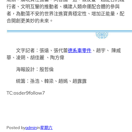
行者、文明互鑒的推動者、構建人類命運配合體的參與
者，為動蕩不安的世界注進寶貴穩定性、增加正能量，配
合開創更美妙的未來。
文字記者：張遠、張代蕾
德系車零件
、趙宇、 陳威
華、凌朔、胡佳麗 、陶方偉
海報設計：殷哲倫
統籌：孫浩、韓梁、趙嫣、趙露露
TC:osder9follow7
Posted by
admin
in
星期六