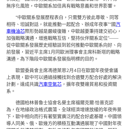
無序化風險，中歐關系加倍具有戰略意義和世界影響。
“中歐關系發展歷程表白，只需雙方彼此尊敬、同等
相待、坦誠對話，就能推動一起配合、辦成年夜事”“國
汽
車機油芯
際形勢越是嚴峻復雜，中歐越要秉持建交初心，
加強戰略溝通，增進戰略互信，堅持伙伴關系定位”——
從中歐關系發展歷史經驗談到若何推動中歐關系向好、向
前發展，習近平主席1月同歐洲理事會主席科斯塔的戰略
溝通，為下階段中歐關系發展指明標的目的。
歐盟委員會主席馮德萊恩2月4日在歐盟年夜使會議
上表現，歐中可以通過接觸找到合適雙方配合好處的解決
計劃，達成共識
汽車空氣芯
，擴年夜雙邊貿易和投資關
系。
德國柏林普魯士協會名譽主席福爾克爾·恰普克認
為，在地緣政治格式震蕩、全球經濟增速放緩的年夜佈景
下，歐中相向而行有著堅實廣泛的配合好處基礎。中國領
導人同美、俄、歐幾方的積極互動溝通展現了中國對年夜