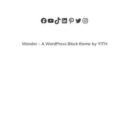
Facebook
YouTube
TikTok
LinkedIn
Pinterest
X
Instagram
Wonder – A WordPress Block theme by YITH