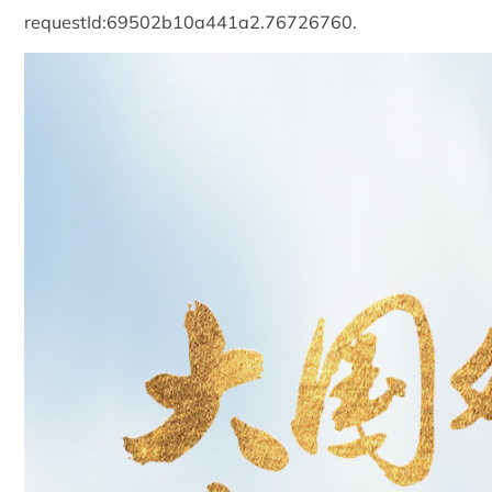
requestId:69502b10a441a2.76726760.