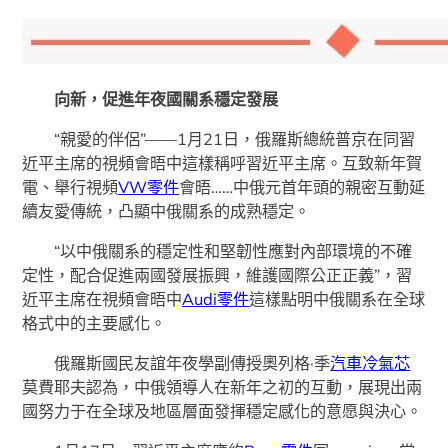
向新，促進年夜國關系穩定發展
“親愛的伴侶”——1月21日，俄羅斯總統普京在同習
近平主席的視頻會晤中這樣稱呼習近平主席。互致新年賀
電、舉行視頻
VW零件
會晤……中俄元首年頭的親密互動延
續友愛傳統，凸顯中俄關系的成熟穩定。
“以中俄關系的穩定性和堅韌性應對內部環境的不確
定性，配合促進兩國發展振興，維護國際公正正義”，習
近平主席在視頻會晤中
Audi零件
這樣點明中俄關系在全球
格式中的主要感化。
俄羅斯國民友誼年夜學副傳授奧列格·季
汽車冷氣芯
莫費耶夫認為，中俄領導人在新年之初的互動，展現出兩
國努力于在全球及地區層面發揮穩定感化的意愿與決心。