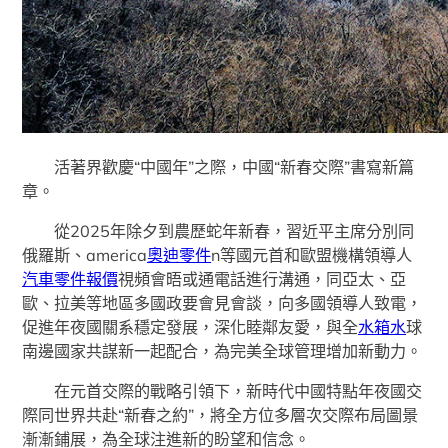
活著界歡慶“中國年”之際，中國“新春交際”書寫新篇
章。
從2025年除夕到農歷蛇年新春，習近平主席分別同
俄羅斯、america
奧迪零件
n等國元首和歐盟機構領導人
汽車零件報價
視頻會晤或通電話進行溝通，同亞太、亞
歐、拉美等地區多國政要會見會談，向多國領導人致電，
促進年夜國關系穩定發展，深化睦鄰友愛，與全
水箱水
球
南邊國家共謀新一起配合，為完美全球管理增加新動力。
在元首交際的戰略引領下，新時代中國特點年夜國交
際同世界共赴“新春之約”，將全方位多層次交際布局圖景
漸漸鋪展，為全球注進新的盼望和信念。