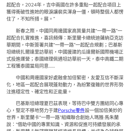
起配合，2024年，吉中兩國在許多重點一起配合項目上
獲得衝破性進她的眼淚讓裴奕渾身一僵，頓時整個人都愣
住了，不知所措。展。”
新春之際，中國同周邊國家高質量共建“一帶一路”一
起配合扎實推進，喜訊頻傳：斯里蘭卡總統迪薩納亞克訪
華期間，中斯簽署共建“一帶一路”一起配合規劃；巴基斯
坦總統扎爾達里訪華前，中國援建的瓜達爾新國際機場正
式投進運營；泰國總理佩通坦訪華前一天，泰中高鐵二期
工程獲泰國當局同意……
中國和周邊國家好處融會加倍緊密，友愛互信不斷深
化，地區一起配合展現蓬勃動力，為紛繁復雜的世界形勢
注進穩定性、確定性和正能量。
巴基斯坦總理夏巴茲表現，等待巴中雙方團結同心專
心，堅定不移地努力于建
Porsche零件
設一個加倍美妙的
世界。斯里蘭卡“一帶一路”組織聯合創始人瑪雅·馬朱蘭
說：“借助中國的專業知識、資源和促進可持續發展的承