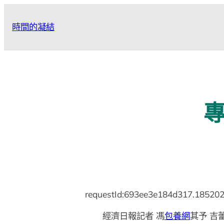
跳
至
時間的凝結
主
要
內
容
專
requestId:693ee3e184d317.185202
經濟日報記者 馮
包養網
其予 吉