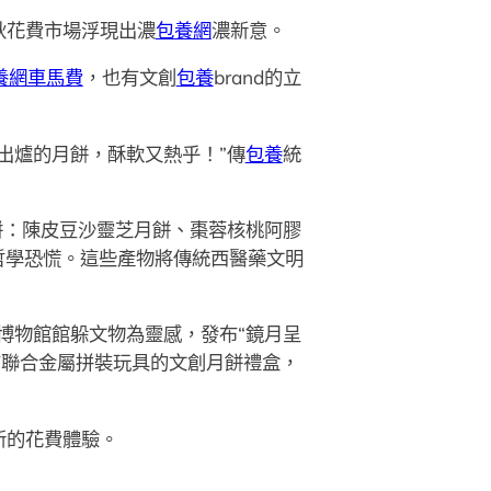
秋花費市場浮現出濃
包養網
濃新意。
養網車馬費
，也有文創
包養
brand的立
出爐的月餅，酥軟又熱乎！”傳
包養
統
餅：陳皮豆沙靈芝月餅、棗蓉核桃阿膠
哲學恐慌。這些產物將傳統西醫藥文明
博物館館躲文物為靈感，發布“鏡月呈
發布聯合金屬拼裝玩具的文創月餅禮盒，
新的花費體驗。