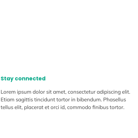
Stay connected
Lorem ipsum dolor sit amet, consectetur adipiscing elit.
Etiam sagittis tincidunt tortor in bibendum. Phasellus
tellus elit, placerat et orci id, commodo finibus tortor.