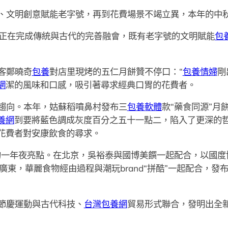
、文明創意賦能老字號，再到花費場景不竭立異，本年的中
正在完成傳統與古代的完善融會，既有老字號的文明賦能
包
客鄭曉奇
包養
對店里現烤的五仁月餅贊不停口：“
包養情婦
剛
網
潔的風味和口感，吸引著尋求經典口胃的花費者。
趨向。本年，姑蘇稻噴鼻村發布三
包養軟體
款“藥食同源”月
養網
到要將藍色調成灰度百分之五十一點二，陷入了更深的
花費者對安康飲食的尋求。
費的一年夜亮點。在北京，吳裕泰與國博美饌一起配合，以國度
在廣東，華麗食物經由過程與潮玩brand“拼酷”一起配合，
節慶運動與古代科技、
台灣包養網
貿易形式聯合，發明出全