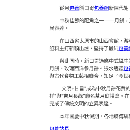
從月
包養
餅口胃
包養網
新陳代謝
中秋佳節的配角之一——月餅，
異表達。
在山西省太原市的山西會館，游
餡料主打新穎出爐，堅持了最純
包養
與此同時，新口胃適應中式攝生
月餅、玫瑰西洋參月餅。張水瓶聽
包
與古代食物工藝相聯合，知足了今世
“文明+甘旨”成為中秋月餅花
祥”與“吉月長緣”聯名茶月餅禮盒。
完成了傳統文明的立異表達。
本年國慶中秋假期，各地將傳統
包養站長