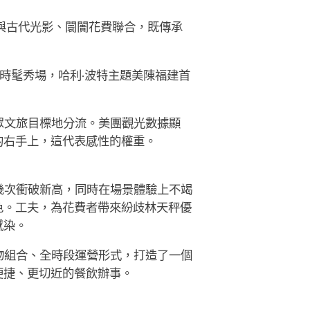
俗與古代光影、闤闠花費聯合，既傳承
時髦秀場，哈利·波特主題美陳福建首
眾文旅目標地分流。美團觀光數據顯
的右手上，這代表感性的權重。
幾次衝破新高，同時在場景體驗上不竭
色。工夫，為花費者帶來紛歧林天秤優
感染。
物組合、全時段運營形式，打造了一個
便捷、更切近的餐飲辦事。