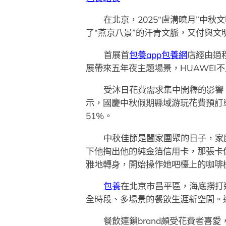
在北京，2025“盧溝曉月”中
了“燕京八景”的汗青文脈，又付與文
首展首
包養app
包養網
店經由過
展帶來五年夜主題場景，HUAWEI
受沐日花費需求集中開釋的影響
示，國慶中秋假期縣域游玩花費預訂
51%。
中秋佳節是闔家團聚的日子，家
下他掏出他的純金箔信用卡，那張卡
雅地轉身，開始操作她吧檯上的咖啡
包養
在北京市昌平區，海底撈打
全時段、多場景的餐飲生涯新空間。
餐飲連鎖brand頗受花費者喜