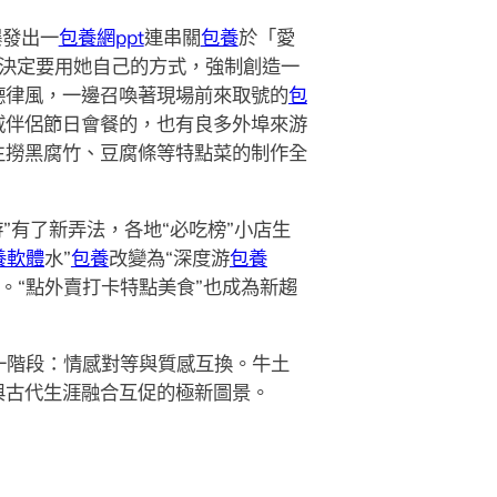
爆發出一
包養網ppt
連串關
包養
於「愛
決定要用她自己的方式，強制創造一
德律風，一邊召喚著現場前來取號的
包
戚伴侶節日會餐的，也有良多外埠來游
生撈黑腐竹、豆腐條等特點菜的制作全
”有了新弄法，各地“必吃榜”小店生
養軟體
水”
包養
改變為“深度游
包養
%。“點外賣打卡特點美食”也成為新趨
一階段：情感對等與質感互換。牛土
與古代生涯融合互促的極新圖景。