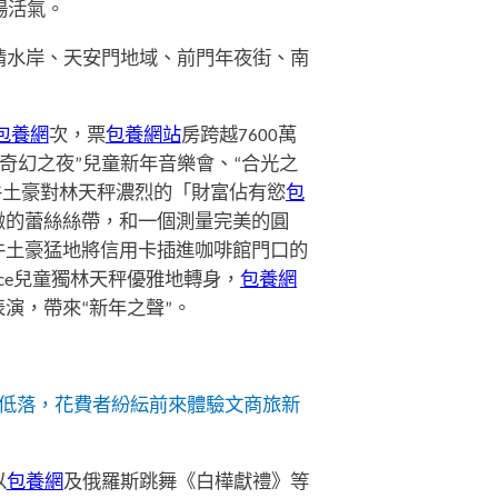
場活氣。
情水岸、天安門地域、前門年夜街、南
包養網
次，票
包養網站
房跨越7600萬
馬奇幻之夜”兒童新年音樂會、“合光之
牛土豪對林天秤濃烈的「財富佔有慾
包
緻的蕾絲絲帶，和一個測量完美的圓
牛土豪猛地將信用卡插進咖啡館門口的
ice兒童獨林天秤優雅地轉身，
包養網
演，帶來“新年之聲”。
低落，花費者紛紜前來體驗文商旅新
以
包養網
及俄羅斯跳舞《白樺獻禮》等