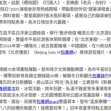
氣氛。話劇《櫻桃園》《行路人》、音樂劇《老兵，你好》
翔日”2025演唱會非常熱絡開唱，帶動歌迷伴侶“隨著演唱
院、顏料會館、繁星戲劇村張水瓶抓著頭，感覺自己的腦袋被強
帶來特點表演，為沐日增加多元藝趣。
昌平區白浮泉公園綠道，舉行“散步綠道 暢游北京”北京游玩
閑綠道，豐盛市平易近游客休閑新選擇；在“北京東極”——
2026年第一縷陽光；結合首都機場、中國國航，在T3航站樓
京懂我》（Beijing Gets M
包養網
e）進境游宣揚片，
精選70余項重點運動，發布除夕文旅運動輿圖，為市平易近游
、鄉聚迎新等各類主題線路30條，解鎖冬日新觀光
包養妹
的
難忘的沐日新體驗。房山區以“時光”為主線，立異發布《新
養網單次
飲、冰雪活動、跨年狂歡、私湯不雅星等多重業態
布首屆涼水河冰雪節、北京園博園濕地公園冰雪嘉韶華、南
滑雪、風俗、采摘等
包養網dcard
豐盛資本，發布“溫泉樂購”
八八的結構失衡壓力！我需要校準！」四年夜夏季特點主題游