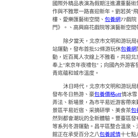
國際外精品表演為假期注進濃重藝術
作與不雅眾一路喜迎新年。劉若英“飛
樓、愛樂匯藝術空間、
包養網
77戲
門》。、高興麻花戲院等演藝新空間
除夕當天，北京市文明和游玩局在
站運動，發布首批52條游玩休
包養網
動，近百萬人次線上不雅看，共迎北京
奉上“來京年夜禮包”；向國內外游客發布《北
青底蘊和城市溫度。
沐日時代，北京市文明和游玩局
發布冬日熱游、豪
包養價格ptt
情冰雪
弄法、新場景，為市平易近游客帶來
景區平易近宿、采摘研學、美食茶
包
然到都會潮玩的全新體驗。豐臺區發
等系列冬游運動。昌平區整合溫泉、
館正在承受百分之八
包養感情
十七點