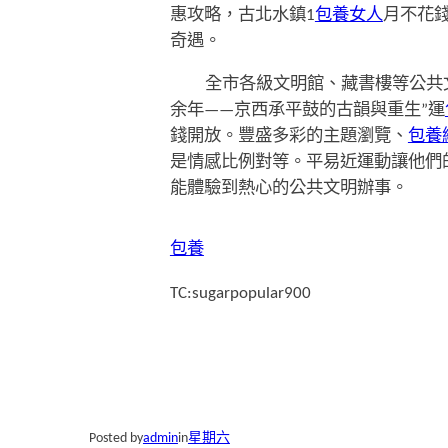
惠攻略，古北水鎮1
包養女人
月不花
奇遇。
全市各級文明館、藏書樓等公共文
余年——京西承平鼓的古韻與重生”運
錢開放。豐盛多彩的主題瀏覽、
包養網
是情感比例對等。平易近運動讓他們
能體驗到熱心的公共文明辦事。
包養
TC:sugarpopular900
Posted by
admin
in
星期六