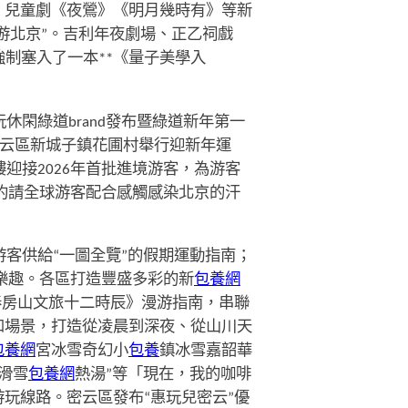
、兒童劇《夜鶯》《明月幾時有》等新
會游北京”。吉利年夜劇場、正乙祠戲
制塞入了一本**《量子美學入
休閑綠道brand發布暨綠道新年第一
密云區新城子鎮花圃村舉行迎新年運
迎接2026年首批進境游客，為游客
約請全球游客配合感觸感染北京的汗
客供給“一圖全覽”的假期運動指南；
樂趣。各區打造豐盛多彩的新
包養網
春房山文旅十二時辰》漫游指南，串聯
和場景，打造從凌晨到深夜、從山川天
包養網
宮冰雪奇幻小
包養
鎮冰雪嘉韶華
“滑雪
包養網
熱湯”等「現在，我的咖啡
玩線路。密云區發布“惠玩兒密云”優