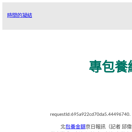
跳
至
時間的凝結
主
要
內
容
專包養
requestId:695a922cd70da5.44496740.
北
包養金額
京日報訊（記者 邱偉