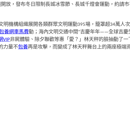
錢開放，發布冬日限制長城冰雪節、長城千燈會運動，約請市
明機構組織展開各類群眾文明運動395場，籠罩超34萬人
包養網車馬費
動；海內文明交通中間“吉慶年年——全球吉慶生肖
VIP
非屍體驗、除夕聯歡等惠「愛？」林天秤的臉抽動了一
的力量不
包養
再是攻擊，而變成了林天秤舞台上的兩座極端背