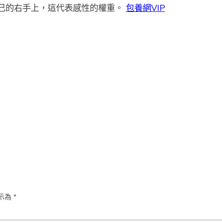
己的右手上，這代表感性的權重。
包養網VIP
示為
*