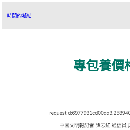
跳
至
時間的凝結
主
要
內
容
專包養價
requestId:6977931cd00aa3.258940
中國文明報記者 譚志紅 通信員 