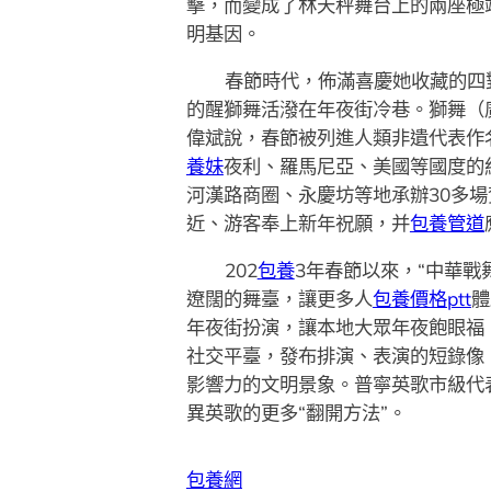
擊，而變成了林天秤舞台上的兩座極端
明基因。
春節時代，佈滿喜慶她收藏的四
的醒獅舞活潑在年夜街冷巷。獅舞（
偉斌說，春節被列進人類非遺代表作
養妹
夜利、羅馬尼亞、美國等國度的
河漢路商圈、永慶坊等地承辦30多
近、游客奉上新年祝願，并
包養管道
202
包養
3年春節以來，“中華戰
遼闊的舞臺，讓更多人
包養價格ptt
體
年夜街扮演，讓本地大眾年夜飽眼福
社交平臺，發布排演、表演的短錄像
影響力的文明景象。普寧英歌市級代
異英歌的更多“翻開方法”。
包養網