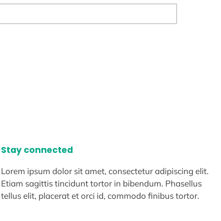
Stay connected
Lorem ipsum dolor sit amet, consectetur adipiscing elit.
Etiam sagittis tincidunt tortor in bibendum. Phasellus
tellus elit, placerat et orci id, commodo finibus tortor.