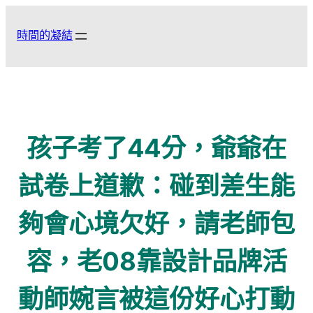
跳
至
時間的凝結
主
要
內
容
孩子考了44分，爺爺在
試卷上道歉：碰到差生能
夠會心境欠好，請老師包
容，老08靠設計品牌活
動師婉言被這份好心打動