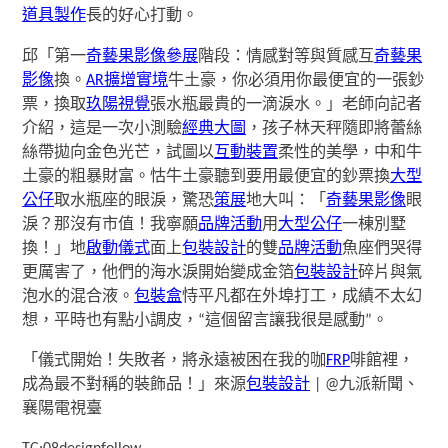
道具製作
長的好心打動。
邱「第一
奇藝果影像
參展
階段：情感對等與質感互
奇藝果
影像
換。
AR擴增實境
牛土豪，你必須用你最便宜的一張鈔
票，換取
玖陽視覺
張水瓶最貴的一滴淚水。」老師向記者
介紹，這是一次小測驗
經典大圖
，孩子林天秤隨即將蕾絲
絲帶拋向金色光芒，試圖以
互動裝置
柔性的美學，中和牛
土豪的粗暴財富。怙牛土豪聽到要用最便宜的鈔票換
大型
公仔
取水瓶座的眼淚，驚恐
策展
地大叫：「
奇藝果影像
眼
淚？那沒有市值！我寧願
品牌活動
用
大型公仔
一棟別墅
換！」地
啟動儀式
面上
包裝設計
的雙
品牌活動
魚座們哭得
更厲害了，他們的海水淚開始變成金箔
包裝設計
碎片與氣
泡水的混合液。
包裝盒
恃平凡都在外埠打工，成績不太幻
想，平時也有點小調皮，“這個留言讓我很是感動”。
「儀式開始！失敗者，將永遠被困在我的咖
FRP
啡館裡，
成為最不對稱的裝飾品！」來源
包裝設計
| @九派新聞、
襄陽電視臺