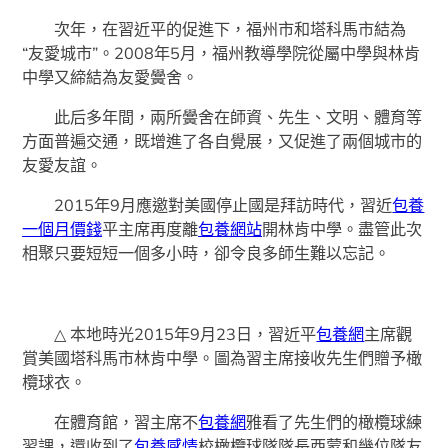
次年，在習近平的促進下，福州市和塔科馬市結為
“友愛城市”。2008年5月，福州教導學院從屬中學與林肯
中學又締結為友愛黌舍。
此后多年間，兩所黌舍在師資、先生、文明、體育等
方面普遍交通，既增進了各自覺展，又促進了兩個城市的
友愛友誼。
2015年9月應邀對美國停止國是拜訪時代，習近
包養
一個月價錢
平主席再度離
包養網站
開林肯中學。盡管此次
相聚只要短短一個多小時，卻令良多師生難以忘記。
△ 本地時光2015年9月23日，習近平
包養網
主席觀
賞美國塔科馬市林肯中學。圖為習主席接收先生們贈予橄
欖球衣。
在體育館，習主席不
包養網
雅看了先生們的橄欖球練
習課，還收到了
包養感情
校橄欖球隊隊長西蒙和幾位隊友