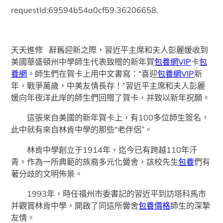
requestId:69594b54a0cf59.36206658.
天天進修 辭舊迎新之際，習近平主席和夫人彭麗媛收到
美國華盛頓州中學師生代表致贈的新年賀
包養網VIP
卡
包
養網
。師生們在賀卡上用中文書寫：“喜迎
包養網VIP
新
年，戰爭萬歲，中美友情長存！”習近平主席和夫人彭麗
媛向年夜洋此岸的師生們回贈了賀卡，并致以新年祝願。
這張來自美國的新年賀卡上，有100多位師生簽名，
此中就有來自林肯中學的那些“老伴侶”。
林肯中學創立于1914年，迄今已有跨越110年汗
青。作為一所典範的族裔多元化黌舍，該校先生
包養
們有
著分歧的文明佈景。
1993年，時任福州市委書記的習近平到訪塔科馬市
并觀賞林肯中學，開啟了同這所黌舍
包養價格
師生的深摯
友情。