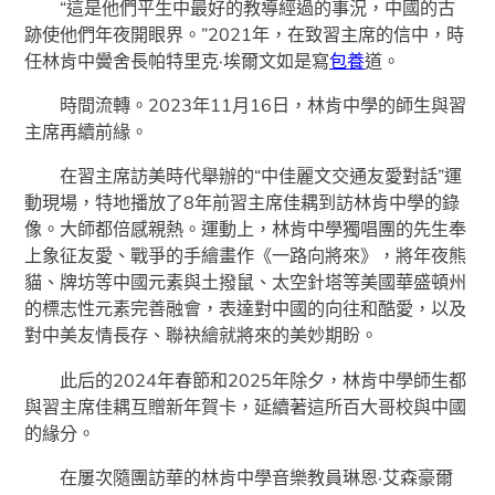
“這是他們平生中最好的教導經過的事況，中國的古
跡使他們年夜開眼界。”2021年，在致習主席的信中，時
任林肯中黌舍長帕特里克·埃爾文如是寫
包養
道。
時間流轉。2023年11月16日，林肯中學的師生與習
主席再續前緣。
在習主席訪美時代舉辦的“中佳麗文交通友愛對話”運
動現場，特地播放了8年前習主席佳耦到訪林肯中學的錄
像。大師都倍感親熱。運動上，林肯中學獨唱團的先生奉
上象征友愛、戰爭的手繪畫作《一路向將來》，將年夜熊
貓、牌坊等中國元素與土撥鼠、太空針塔等美國華盛頓州
的標志性元素完善融會，表達對中國的向往和酷愛，以及
對中美友情長存、聯袂繪就將來的美妙期盼。
此后的2024年春節和2025年除夕，林肯中學師生都
與習主席佳耦互贈新年賀卡，延續著這所百大哥校與中國
的緣分。
在屢次隨團訪華的林肯中學音樂教員琳恩·艾森豪爾