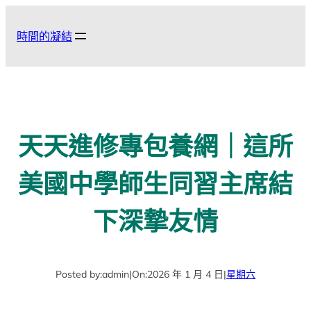
跳
至
時間的凝結
主
要
內
容
天天進修專包養網｜這所
美國中學師生同習主席結
下深摯友情
Posted by:
admin
|
On:
2026 年 1 月 4 日
|
星期六