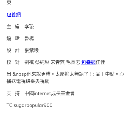
東
包養網
主 編丨李璇
編 輯丨魯楊
設 計丨張紫曦
校 對丨劉禛 蔡純琳 宋春燕 毛長志
包養網
任佳
出 &nbsp他來說更糟。太壓抑太無語了！; 品丨中點。心
播送電視總臺央視網
支 持丨中國internet成長基金會
TC:sugarpopular900