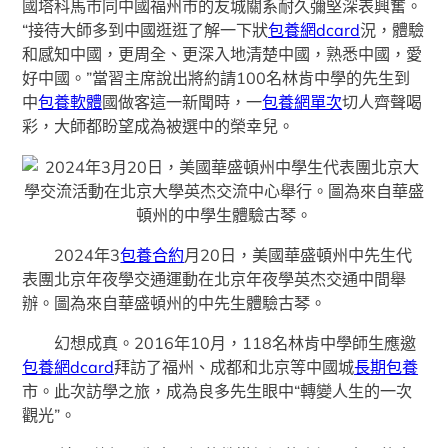
國塔科馬市同中國福州市的友城關系耐久彌堅深表興奮。
“接待大師多到中國逛逛了解一下狀
包養網dcard
況，體驗
和感知中國，更周全、更深入地清楚中國，熟悉中國，愛
好中國。”當習主席說出將約請100名林肯中學的先生到
中
包養軟體
國做客這一新聞時，一
包養網單次
切人齊聲喝
彩，大師都盼望成為被選中的榮幸兒。
2024年3
包養合約
月20日，美國華盛頓州中先生代
表團北京年夜學交通運動在北京年夜學英杰交通中間舉
辦。圖為來自華盛頓州的中先生體驗古琴。
幻想成真。2016年10月，118名林肯中學師生應邀
包養網dcard
拜訪了福州、成都和北京等中國城
長期包養
市。此次訪學之旅，成為良多先生眼中“轉變人生的一次
觀光”。