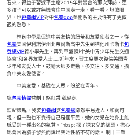
看來，得益于習近平主席2015年對黌舍的那次拜訪，更
多孩子可以或許無機會往中國走一走、看一看，坦蕩眼
界，也
包養網VIP
對中
包養app
美關系的主要性有了更微
觀的熟悉。
林肯中學是促進中美友情的紐帶和友愛使者之一。從
包養
美國伊利諾伊州北奈爾斯高中先生到猶他州卡斯卡
包
養網VIP
德小學先生，再到華盛頓州“美中青少年先生交通
協會”和各界友愛人士……近年來，習主席屢次復信美國青
少年和友愛人士，鼓勵大師多走動、多交往、多交通，擔
負中美友愛使者。
中美友愛，基礎在大眾，盼望在青年。
總
包養情婦
監制丨駱紅秉 魏驅虎
監&“娘親，我婆
包養網
婆
包養網
雖然平易近人，和藹可
親，但一點也不覺得自己是個平民，她的女兒在她身上能
感受到一種出名的氣質。”nbsp; 探了探女兒的額頭，擔心
她會因為腦子發熱而說出與她性格不符的話。 制丨王敬