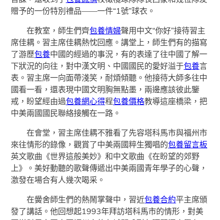
贈予的一份特別禮品——一件“1號”球衣。
在教室，師生們齊
包養情婦
聲用中文“你好”接待習主
席佳耦。習主席佳耦熱忱回應。講堂上，師生們有的描寫
了游歷
包養
中國的經過的事況，有的表達了往中國了解一
下狀況的向往，對中漢文明、中國國民的愛好溢于
包養
言
表。習主席一向面帶淺笑，耐煩傾聽。他接待大師多往中
國看一看，還表現中國文明胸無點墨，兩邊應該彼此鑒
戒，盼望經由過
包養網心得
程
包養價格
教導這座橋梁，把
中美兩國國民聯絡接觸在一路。
在會堂，習主席佳耦不雅看了先容塔科馬市與福州市
來往情形的錄像，觀賞了中美兩國粹生獨唱的
包養留言板
英文歌曲《世界這般美妙》和中文歌曲《在盼望的郊野
上》。美好動聽的歌聲傳遞出中美兩國青年學子的心聲，
激發在場合有人幾次喝采。
在黌舍師生們的熱鬧掌聲中，習近
包養合約
平主席頒
發了講話。他回想起1993年拜訪塔科馬市的情形，對美