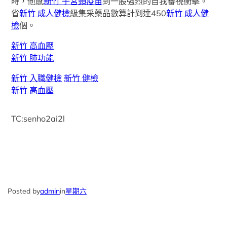
時，他感
新竹 子宮頸疫苗
到一股強烈的自我審視衝擊。
省
新竹 成人健檢
級集采藥品數算計到達450
新竹 成人健
檢
個。
新竹 高血壓
新竹 肺功能
新竹 入職健檢
新竹 健檢
新竹 高血壓
TC:senho2ai2l
Posted by
admin
in
星期六