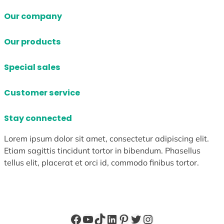
Our company
Our products
Special sales
Customer service
Stay connected
Lorem ipsum dolor sit amet, consectetur adipiscing elit.
Etiam sagittis tincidunt tortor in bibendum. Phasellus
tellus elit, placerat et orci id, commodo finibus tortor.
Facebook
YouTube
TikTok
LinkedIn
Pinterest
X
Instagram