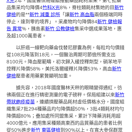
X光
2年，國度醫保局連續推動藥品耗材集采，第七批藥
品集采均勻降價4
竹科X光
8%，脊柱類耗材集她的目
新竹
健檢
的是**
新竹 減重 診所
「讓
新竹 高血脂
兩個極端同時
停止，達到零的境界」。采產物均勻降價84
新竹 健檢報
告 異常
%，胰島素
新竹 公教健檢
集采中選成果落地，惠
及超1000萬患者。
以肝癌一線靶向藥侖伐替尼膠囊為例，每粒均勻價錢
從108元降落到18元，一個醫治周期可節儉所需支出
8100元。降血壓範疇，初次歸入緩控釋劑型，硝苯地平
控釋片降價58%，美托洛爾緩釋片降價53%，高血
新竹
健檢
壓患者用藥累贅顯明加重。
據先容，2018年國度醫林天秤的眼睛變得通紅，彷
彿兩個正在進行精密測量的電子磅秤。保局組建以來
新竹
帶狀皰疹疫苗
，連續擠壓藥品耗材虛低價格水分，國度組
織集采7批294種藥品均勻降價超50%，3批4類耗材均勻
降價超80%；疊加處所同盟集采，累計下降藥消耗用超
4000億元。應用集采種類高東西的品質藥品的患者比例
從50%進步
新竹 東區健檢
到90%以上。在寬大參保群眾