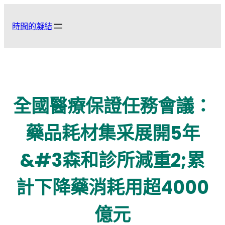
跳
至
時間的凝結
主
要
內
容
全國醫療保證任務會議：
藥品耗材集采展開5年
&#3森和診所減重2;累
計下降藥消耗用超4000
億元