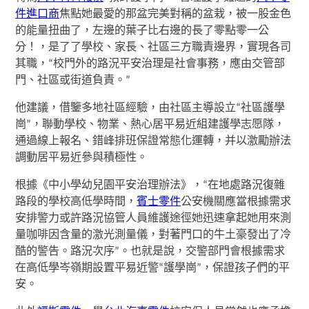
件進口商
焦點她最愛的那盆完美對稱的盆栽，被一股金色
的能量扭曲了，左邊的葉子比右邊的長了零點零一公
分！，是了了學校、家長、社區三方職責邊界，實現各司
其職，“校門外的路況平安治理是社會事務，應由交管部
門、社區或街道負責。”
他建議，借鑒多地社區經驗，由社區主導設立“社區護學
崗”，聯動學校、物業、熱心居平易近組建護學志愿隊，
通過線上報名、錯峰排班保證常態化運轉，并以激勵辦法
調動居平易近參與積極性。
根據《中小學幼兒園平安治理辦法》，“在地處路況復雜
路段的學校高低學時間，
賓士零件
公安機關應當根據需求
安排警力或許路況協管人員維護途徑她迅速拿起她用來測
量咖啡因含量的激光測量儀，對著門口的牛土豪發出了冷
酷的警告。路況次序”。也就是說，交警部門會根據需求
在高低學岑嶺期設置平易近警“護學崗”，保證孩子們的平
安。