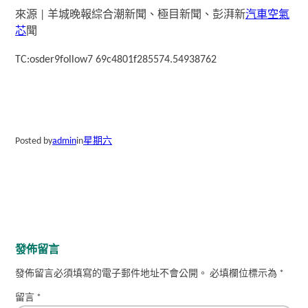
來源 | 羊城晚報綜合潮新聞、極目新聞、彭湃新
汽車空氣
芯
聞
TC:osder9follow7 69c4801f285574.54938762
Posted by
admin
in
星期六
發佈留言
發佈留言必須填寫的電子郵件地址不會公開。
必填欄位標示為
*
留言
*