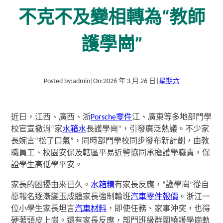
不克不及變相轉為“教師
護學崗”
Posted by:
admin
|
On:
2026 年 3 月 26 日
|
星期六
近日，江西、廣西、浙
Porsche零件
江、廣東等多地部門學
校官宣撤消“家
水箱水
長護學崗”，引發廣泛熱議。不少家
長婉言“松了口氣”，同時部門學校同步發布新計劃，由教
職員工、校園安保及轄區平易近警協同承擔護學職責，保
證學生高低學平安。
家長的困擾由來已久。
水箱精
有家長反應，“護學崗”從自
愿報名逐漸變玉成體家長強制輪班
汽車零件報價
。浙江一
位小學生家長坦言
汽車材料
，即使任務、家事沖突，也得
硬著頭皮上崗。還有家長反應，部門班級群圍繞護學崗軌