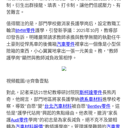
制，衍生出群接龍、填表、打卡制，讓他們倍感壓力、有
苦難言。
值得關注的是，部門學校撤消家長護學崗后，設定教職工
輪流
BMW零件
護學，引發新爭議：2025年10月，教導部
印發告訴，明確嚴禁請求教師承擔與教學無關的執勤任牛
土豪則從悍馬車的後備箱
汽車零件
裡拿出一個像是小型保
險箱的東西，小心翼翼地拿出一張一元美金。務，“教師
護學崗”顯然與教師減負政策相悖。
視頻截圖/@齊魯壹點
對此，記者采訪21世紀教導研討院院
斯柯達零件
長熊丙
奇，他婉言，部門地區將家長護學納
德系車材料
進學校考
察，導致“自愿”變“
台北汽車材料
被自愿”
Bentley零件
，這
恰是“護學代站崗”興起的焦點緣由。他表現，撤消“家長
護
Audi零件
學崗”的初志是為家長減負，絕不克不及變相
轉為
汽車材料報價
“教師護學崗”。管理護學難題的
汽車零