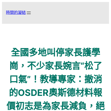
跳
至
時間的凝結
主
要
內
容
全國多地叫停家長護學
崗，不少家長婉言“松了
口氣”！教導專家：撤消
的OSDER奧斯德材料報
價初志是為家長減負，絕