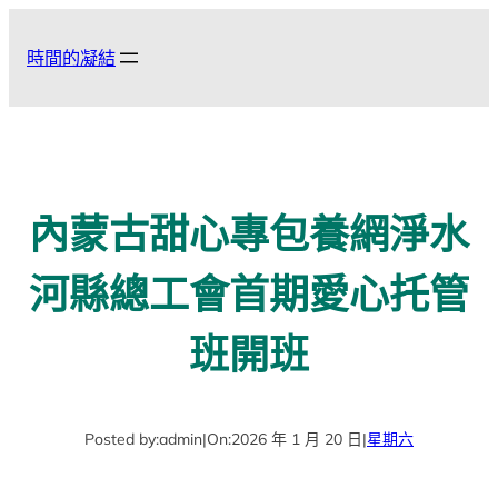
跳
至
時間的凝結
主
要
內
容
內蒙古甜心專包養網淨水
河縣總工會首期愛心托管
班開班
Posted by:
admin
|
On:
2026 年 1 月 20 日
|
星期六