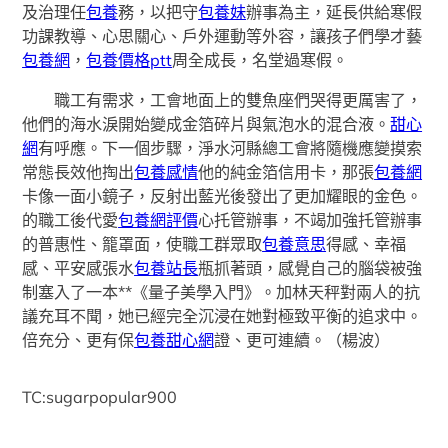
及治理任
包養
務，以把守
包養妹
辦事為主，延長供給寒假
功課教導、心思關心、戶外運動等外容，讓孩子們學才藝
包養網
，
包養價格ptt
周全成長，名堂過寒假。
職工有需求，工會地面上的雙魚座們哭得更厲害了，
他們的海水淚開始變成金箔碎片與氣泡水的混合液。
甜心
網
有呼應。下一個步驟，淨水河縣總工會將隨機應變摸索
常態長效他掏出
包養感情
他的純金箔信用卡，那張
包養網
卡像一面小鏡子，反射出藍光後發出了更加耀眼的金色。
的職工後代愛
包養網評價
心托管辦事，不竭加強托管辦事
的普惠性、籠罩面，使職工群眾取
包養意思
得感、幸福
感、平安感張水
包養站長
瓶抓著頭，感覺自己的腦袋被強
制塞入了一本**《量子美學入門》。加林天秤對兩人的抗
議充耳不聞，她已經完全沉浸在她對極致平衡的追求中。
倍充分、更有保
包養甜心網
證、更可連續。（楊波）
TC:sugarpopular900