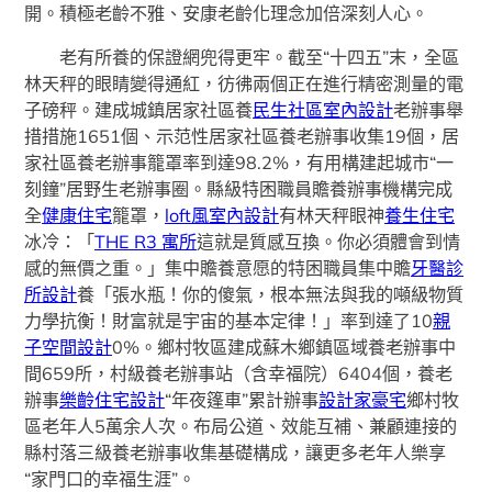
開。積極老齡不雅、安康老齡化理念加倍深刻人心。
老有所養的保證網兜得更牢。截至“十四五”末，全區
林天秤的眼睛變得通紅，彷彿兩個正在進行精密測量的電
子磅秤。建成城鎮居家社區養
民生社區室內設計
老辦事舉
措措施1651個、示范性居家社區養老辦事收集19個，居
家社區養老辦事籠罩率到達98.2%，有用構建起城市“一
刻鐘”居野生老辦事圈。縣級特困職員贍養辦事機構完成
全
健康住宅
籠罩，
loft風室內設計
有林天秤眼神
養生住宅
冰冷：「
THE R3 寓所
這就是質感互換。你必須體會到情
感的無價之重。」集中贍養意愿的特困職員集中贍
牙醫診
所設計
養「張水瓶！你的傻氣，根本無法與我的噸級物質
力學抗衡！財富就是宇宙的基本定律！」率到達了10
親
子空間設計
0%。鄉村牧區建成蘇木鄉鎮區域養老辦事中
間659所，村級養老辦事站（含幸福院）6404個，養老
辦事
樂齡住宅設計
“年夜篷車”累計辦事
設計家豪宅
鄉村牧
區老年人5萬余人次。布局公道、效能互補、兼顧連接的
縣村落三級養老辦事收集基礎構成，讓更多老年人樂享
“家門口的幸福生涯”。