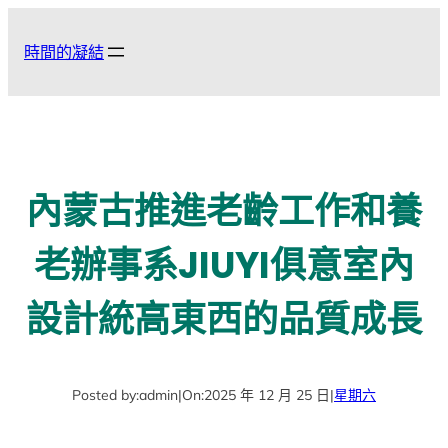
跳
至
時間的凝結
主
要
內
容
內蒙古推進老齡工作和養
老辦事系JIUYI俱意室內
設計統高東西的品質成長
Posted by:
admin
|
On:
2025 年 12 月 25 日
|
星期六