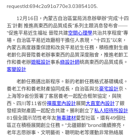
requestId:694c2a91a770e3.03854105.
12月16日，內蒙古自治區當局消息辦舉辦“完成‘十四
五’計劃 推進高東西的品質成長”系列主題消息發布會——
“促進平易近生福祉 晉陞共建
空間心理學
共治共享程度”專
場。自治區平易近政廳相干擔任人表現，“十四五”以來，
內蒙古高度器重保證和改良平易近生任務，積極應對生齒
老齡化與晉陞養老辦事東西的品質深度融會，推進老齡工
作和養老辦
遊艇設計
事系
綠設計師
統高東西的品質成長。
客變設計
老齡任務邁出新程序。新的老齡任務格式基礎構成。
養老工作和養老財產協同成長，自治區與北
豪宅設計
京、
上海等9省份簽署了客居養老一起配合框架協定，與陜
西、四川等11省份
禪風室內設計
展開
大直室內設計
了銀
發經濟財產園一起配合共建。勝利創立了
私人招待所設計
81個全國示范性老年友
無毒建材
愛型社區，還有49個社
區正在積極展開創立任務。“北疆銀齡”brand連續擦亮，
老年志愿辦事、文明藝術、聰明助老等運動非常熱絡展