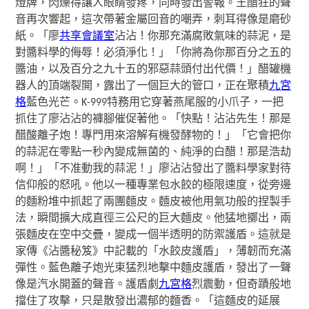
燈牌，閃爍得讓人眼睛發疼，同時發出警報。王醋狂的聲
音再次響起，這次帶著金屬回音的嘲弄，刺耳得像是磨砂
紙。「廖
共享會議室
沾沾！你那充滿腐敗氣味的蒜泥，是
對醬料學的侮辱！必須淨化！」「你將為你那百分之五的
醬油，以及百分之九十五的邪惡蒜頭付出代價！」醋罐機
器人的頂端裂開，露出了一個巨大的管口，正在聚積
九宮
格
藍色光芒。K-999特務用它穿著燕尾服的小爪子，一把
抓住了廖沾沾的褲腳催促著他。「快點！沾沾先生！那是
醋酸離子炮！專門用來溶解有機發酵物的！」「它會把你
的蒜泥在零點一秒內變成無菌的、純淨的白醋！那是浩劫
啊！」「不准動我的蒜泥！」廖沾沾發出了醬料學家對待
信仰般的怒吼。他以一種專業包水餃的極限速度，從旁邊
的麵粉堆中抓起了兩團麵皮。麵皮被他用氣功般的捏製手
法，瞬間擴大成直徑三公尺的巨大麵皮。他猛地擲出，兩
張麵皮在空中交疊，變成一個半透明的防禦護盾。這就是
家傳《沾醬秘笈》中記載的「水餃皮護盾」，薄韌而充滿
彈性。藍色離子炮光束猛烈地擊中麵皮護盾，發出了一聲
像是汽水開蓋的聲音。護盾劇
九宮格
烈震動，但奇蹟般地
擋住了攻擊，只是散發出濃郁的麵香。「這麵皮的延展