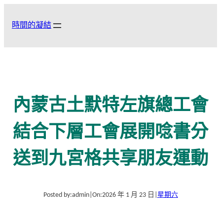
跳
至
時間的凝結
主
要
內
容
內蒙古土默特左旗總工會
結合下層工會展開唸書分
送到九宮格共享朋友運動
Posted by:
admin
|
On:
2026 年 1 月 23 日
|
星期六