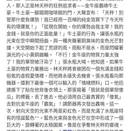
人，那人正是林天秤的狂熱追求者——金牛座霸總牛土
豪。牛土豪一腳踢開咖啡館的門，大聲宣布：「天秤！別
管那什麼負運勢！我已經用一百噸的純金箔買下了今天所
有的壞運氣！」「從現在開始，你的運勢由我主宰！我的
金錢，就是你的正面能量！」牛土豪的行為，讓張水瓶的
光束在空中瞬間扭曲，與一種夾雜著銅臭味的金色光芒對
撞。天空開始下起了荒謬的雨。雨點不是水，而是閃耀著
淚光的小小黃銅齒輪。「不行！金牛座的物質力量太強
了！我的單戀被汙染了！」張水瓶大喊。他知道，如果牛
土豪的物質力量勝出，林天秤將會被困在一個充滿金錢和
俗氣的虛假愛情裡，而他將永遠失去機會。張水瓶看向那
機器，還剩下最後一個可以輸入的「情緒燃料」口。他迅
速撕下了貼在他背後衣領上，那張寫著「我就是個單戀傻
瓜」的標籤，丟了進去。他必須用自己最真實的「傻氣」
去對抗金牛座的「霸氣」！調節器再次發出轟鳴，這一
次，射向天空的光束不再是彩虹色，而是充滿了水瓶座特
有的怪誕藍色**。藍色光束與金色光芒在空中形成了一個
巨大的、旋轉著的太極圖案，像是在爭奪林天秤的靈魂。