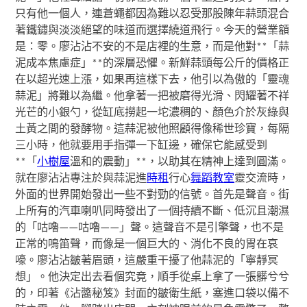
只有他一個人，連蒼蠅都因為難以忍受那股陳年蒜頭混合
著鐵鏽與淡淡絕望的味道而選擇繞道飛行。今天的營業額
是：零。廖沾沾不安的不是店裡的生意，而是他對**「蒜
泥成本焦慮症」**的深層恐懼。新鮮蒜頭每公斤的價格正
在以超光速上漲，如果再這樣下去，他引以為傲的「靈魂
蒜泥」將難以為繼。他拿著一把被磨得光滑、閃耀著不祥
光芒的小銀勺，從缸底撈起一坨濃稠的、顏色介於灰綠與
土黃之間的發酵物。這蒜泥被他照顧得像稀世珍寶，每隔
三小時，他就要用手指彈一下缸邊，確保它能感受到
**「
小樹屋
溫和的震動」**，以助其在精神上達到圓滿。
就在廖沾沾專注於與蒜泥進
時租
行心
舞蹈教室
靈交流時，
外面的世界開始發出一些不對勁的信號。首先是聲音。街
上所有的汽車喇叭同時發出了一個持續不斷、低沉且潮濕
的「咕嚕——咕嚕——」聲。這聲音不是引擎聲，也不是
正常的鳴笛聲，而像是一個巨大的、消化不良的胃在哀
嚎。廖沾沾皺著眉頭，這嚴重干擾了他蒜泥的「寧靜冥
想」。他決定出去看個究竟，順手從桌上拿了一張髒兮兮
的，印著《沾醬秘笈》封面的皺衛生紙，塞進口袋以備不