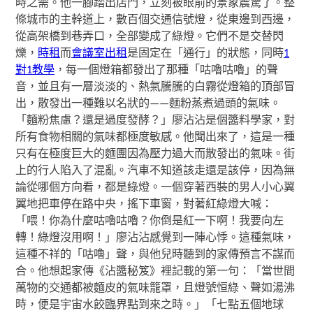
時之需。他一腳踏出店門，立刻被眼前的景象震驚了。整
條城市的主幹道上，數百個交通信號燈，從東邊到西邊，
從高架橋到巷弄口，全部變成了綠燈。它們不是交替閃
爍，
時租
而
會議室出租
是固定在「通行」的狀態，同時
1
對1教學
，每一個燈箱都發出了那種「咕嚕咕嚕」的聲
音，並且有一層淡淡的、熱氣騰騰的白霧從燈箱的頂部冒
出，散發出一種難以名狀的——麵粉蒸煮過頭的氣味。
「麵粉焦慮？還是過度發酵？」廖沾沾是個醬料學家，對
所有食物相關的氣味都極度敏感。他聞出來了，這是一種
只有在極度巨大的麵團因為壓力過大而散發出的氣味。街
上的行人陷入了混亂。汽車不知道該走還是該停，因為無
論從哪個方向看，都是綠燈。一個穿著西裝的男人小心翼
翼地把車停在路中央，搖下車窗，對著紅綠燈大喊：
「喂！你為什麼咕嚕咕嚕？你倒是紅一下啊！我要向左
轉！綠燈沒用啊！」廖沾沾感覺到一陣心悸。這種氣味，
這種不祥的「咕嚕」聲，與他兒時聽到的家傳預言不謀而
合。他想起家傳《沾醬秘笈》裡記載的第一句：「當世間
萬物的交通都被麵皮的氣味籠罩，且燈號恒綠、聲如湯沸
時，便是宇宙水餃臨界點到來之時。」「七點五個地球