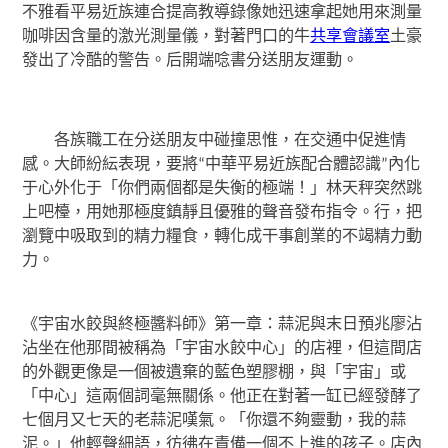
不雅看平易近族連合提高教導錄像她迅速拿起她用來測量
咖啡因含量的激光測量儀，對著門口的牛
共享會議室
土豪
發出了冷酷的警告。后開端唸書分送朋友運動。
各族職工在分送朋友中碰撞思惟，在交通中促進情
感。大師紛紜表現，要將“中華平易近族配合體認識”內化
于心外化于「你們兩個都是失衡的極端！」林天秤突然跳
上吧檯，用她那極度鎮靜且優雅的聲音發布指令。行，把
瀏覽中吸取到的精力糧食，轉化成干事創業的不竭精力動
力。
《宇宙水餃與終極醬料師》第一章：蒜泥與末日預兆廖沾
沾坐在他那間被稱為「宇宙水餃中心」的店裡，但這間店
的外觀更像是一個被遺棄的藍色塑膠棚，與「宇宙」或
「中心」這兩個詞毫無關係。他正在對著一缸已經發酵了
七個月又七天的老蒜泥嘆氣。「你還不夠靈動，我的蒜
泥。」他輕聲細語，彷彿在責備一個不上進的孩子。店內