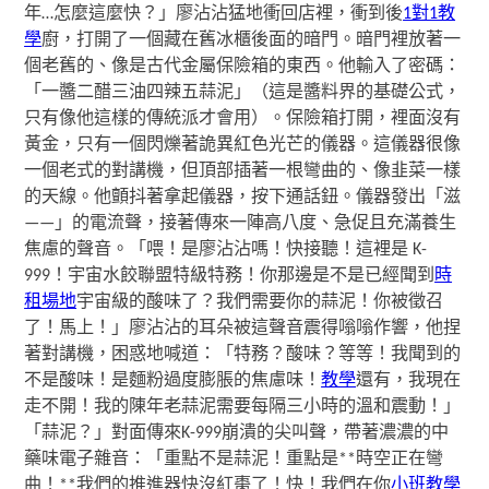
年…怎麼這麼快？」廖沾沾猛地衝回店裡，衝到後
1對1教
學
廚，打開了一個藏在舊冰櫃後面的暗門。暗門裡放著一
個老舊的、像是古代金屬保險箱的東西。他輸入了密碼：
「一醬二醋三油四辣五蒜泥」（這是醬料界的基礎公式，
只有像他這樣的傳統派才會用）。保險箱打開，裡面沒有
黃金，只有一個閃爍著詭異紅色光芒的儀器。這儀器很像
一個老式的對講機，但頂部插著一根彎曲的、像韭菜一樣
的天線。他顫抖著拿起儀器，按下通話鈕。儀器發出「滋
——」的電流聲，接著傳來一陣高八度、急促且充滿養生
焦慮的聲音。「喂！是廖沾沾嗎！快接聽！這裡是 K-
999！宇宙水餃聯盟特級特務！你那邊是不是已經聞到
時
租場地
宇宙級的酸味了？我們需要你的蒜泥！你被徵召
了！馬上！」廖沾沾的耳朵被這聲音震得嗡嗡作響，他捏
著對講機，困惑地喊道：「特務？酸味？等等！我聞到的
不是酸味！是麵粉過度膨脹的焦慮味！
教學
還有，我現在
走不開！我的陳年老蒜泥需要每隔三小時的溫和震動！」
「蒜泥？」對面傳來K-999崩潰的尖叫聲，帶著濃濃的中
藥味電子雜音：「重點不是蒜泥！重點是**時空正在彎
曲！**我們的推進器快沒紅棗了！快！我們在你
小班教學