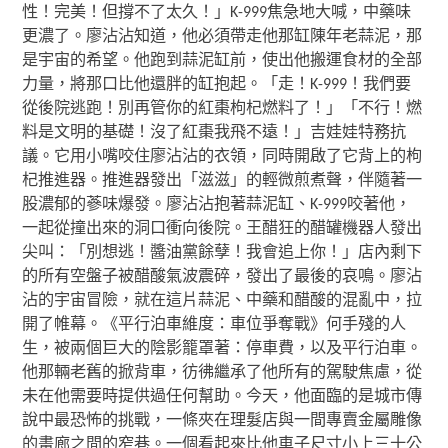
性！完美！但撐不了太久！」K-999焦急地大喊，中藥味
更濃了。廖沾沾知道，他必須帶走他那缸陳年老蒜泥，那
是宇宙的希望。他跑到蒜泥缸前，使出他搬運食材的全部
力量，將那口比他還胖的缸抱起。「走！K-999！我們要
從後院逃跑！別再管你的紅棗枸杞燃料了！」「不行！燃
料是文明的基礎！沒了紅棗我飛不遠！」吉娃娃特務抗
議。它用小嘴咬住廖沾沾的衣領，同時開啟了它背上的枸
杞推進器。推進器發出「滋滋」的輕微煎煮聲，伴隨著一
股濃郁的蔘味爆發。廖沾沾抱著蒜泥缸、K-999咬著他，
一起從撞出來的洞口衝向後院。王醋狂的醋罐機器人發出
尖叫：「別想逃！醬油黨餘孽！我會追上你！」店內剩下
的所有空盤子被醋酸氣波震碎，發出了最後的哀鳴。廖沾
沾的宇宙冒險，就在這片蒜泥、中藥和醋酸的混亂中，拉
開了帷幕。《平行泊車維度：車位爭奪戰》何手殘的人
生，被兩個巨大的陰影籠罩著：停車費，以及平行泊車。
他那輛老舊的掀背車，彷彿繼承了他所有的駕駛焦慮，從
未在他需要時提供過任何幫助。今天，他面臨的是城市傳
說中最恐怖的挑戰，一條夾在理髮店與一間專賣金屬雕像
的畫廊之間的窄巷。一個看起來比他車子尺寸小上三十公