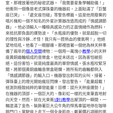
室，那裡放著他的秘密武器。「我需要星象學輔助儀！」
他衝到一個像是老式彈珠臺的機器前，上面貼滿了「巨蟹
座已哭」、「處女座勿碰」等警告標籤。這是他用廢棄的
唱片機和一個不知名的外星計算器改造而成的「情感調節
器」。他必須輸入一種極具感染力的正面情緒作為燃料，
來抵抗那負面的運勢波。「水瓶座的優勢，就是超脫一切
的理性與冷靜…才怪！我只有一腔熱血的傻氣啊！」他絕
望地低吼。他看了一眼腳邊。那裡放著一個他為林天秤準
備了兩年的
個人空間
禮物：一個用一萬塊小
教學
小的天秤
座黃銅齒輪組成的音樂盒。他從未送出，因為害怕被拒
絕。這份害怕，就是純度最高的單戀情感。張水瓶咬緊牙
關，將那個黃銅齒輪音樂盒砸爛，將所有的齒輪都倒入
「情感調節器」的輸入口。機器發出刺耳的尖叫，接著，
彈珠臺上的燈光開始瘋狂閃爍，發出警告。「能量超載！
檢測到極致純粹的單戀能量！目標：提升天秤座運勢！」
在機器的頂部，一個巨大的、像彩虹一樣的光束筆直地射
向天空。然而，就在光束衝
1對1教學
出屋頂的一瞬間，一
輛塗滿了金色、裝飾著巨大公牛角的悍馬車猛地停在咖啡
館門口。駕駛座上走下一個全身肌肉、戴著鑽石項圈的男