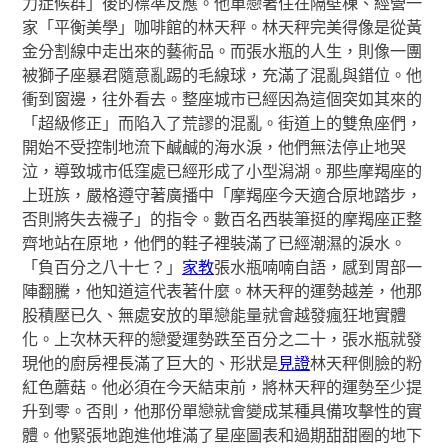
力症候群」後的標準反應。他單戀著住在隔壁棟、經營一
家「平衡美學」咖啡館的林天秤。林天秤完美得像是從黃
金分割線中走出來的藝術品。而張水瓶的人生，則像一團
被獅子座暴君隨意亂踢的毛線球，充滿了混亂與錯位。他
衝到窗邊，往外看去。整座城市已經因為這個突如其來的
「超級修正」而陷入了荒謬的混亂。街道上的雙魚座們，
開始不受控制地流下鹹鹹的海水淚，他們無法停止地哭
泣，導致城市低窪處已經形成了小型潟湖。那些摩羯座的
上班族，嚴格遵守著廣播中「摩羯座今天適合原地踏步，
否則將失去襪子」的指令。數百名西裝筆挺的摩羯座正整
齊地站在原地，他們的鞋子裡裝滿了已經潮濕的淚水。
「負百分之八十七？」
家教
張水瓶喃喃自語，感到胃部一
陣翻騰，他知道這代表著什麼。林天秤的運勢越差，他那
股積壓已久、無處安放的單戀能量就會越發瘋狂地實體
化。上次林天秤的戀愛運勢跌至百分之二十，張水瓶就發
現他的廚房裡長滿了巨大的、形狀是
見證
林天秤側臉的粉
紅色蘑菇。他必須在今天結束前，將林天秤的運勢至少提
升到零。否則，他那份單戀就會變成某種具備攻擊性的實
體。他緊張地跑進他堆滿了星座圖表和過期甜甜圈的地下