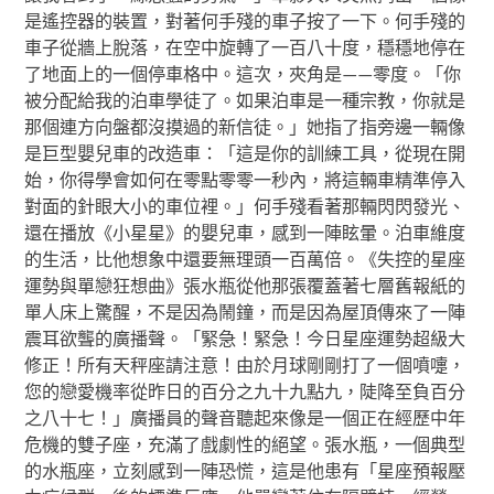
是遙控器的裝置，對著何手殘的車子按了一下。何手殘的
車子從牆上脫落，在空中旋轉了一百八十度，穩穩地停在
了地面上的一個停車格中。這次，夾角是——零度。「你
被分配給我的泊車學徒了。如果泊車是一種宗教，你就是
那個連方向盤都沒摸過的新信徒。」她指了指旁邊一輛像
是巨型嬰兒車的改造車：「這是你的訓練工具，從現在開
始，你得學會如何在零點零零一秒內，將這輛車精準停入
對面的針眼大小的車位裡。」何手殘看著那輛閃閃發光、
還在播放《小星星》的嬰兒車，感到一陣眩暈。泊車維度
的生活，比他想象中還要無理頭一百萬倍。《失控的星座
運勢與單戀狂想曲》張水瓶從他那張覆蓋著七層舊報紙的
單人床上驚醒，不是因為鬧鐘，而是因為屋頂傳來了一陣
震耳欲聾的廣播聲。「緊急！緊急！今日星座運勢超級大
修正！所有天秤座請注意！由於月球剛剛打了一個噴嚏，
您的戀愛機率從昨日的百分之九十九點九，陡降至負百分
之八十七！」廣播員的聲音聽起來像是一個正在經歷中年
危機的雙子座，充滿了戲劇性的絕望。張水瓶，一個典型
的水瓶座，立刻感到一陣恐慌，這是他患有「星座預報壓