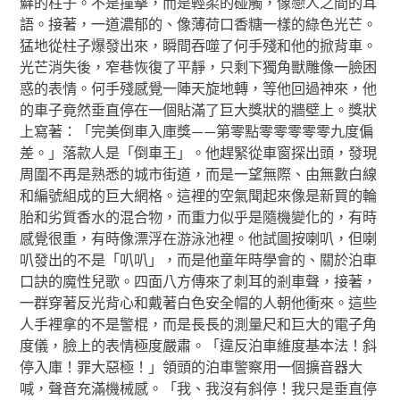
蘚的柱子。不是撞擊，而是輕柔的碰觸，像戀人之間的耳
語。接著，一道濃郁的、像薄荷口香糖一樣的綠色光芒。
猛地從柱子爆發出來，瞬間吞噬了何手殘和他的掀背車。
光芒消失後，窄巷恢復了平靜，只剩下獨角獸雕像一臉困
惑的表情。何手殘感覺一陣天旋地轉，等他回過神來，他
的車子竟然垂直停在一個貼滿了巨大獎狀的牆壁上。獎狀
上寫著：「完美倒車入庫獎——第零點零零零零零九度偏
差。」落款人是「倒車王」。他趕緊從車窗探出頭，發現
周圍不再是熟悉的城市街道，而是一望無際、由無數白線
和編號組成的巨大網格。這裡的空氣聞起來像是新買的輪
胎和劣質香水的混合物，而重力似乎是隨機變化的，有時
感覺很重，有時像漂浮在游泳池裡。他試圖按喇叭，但喇
叭發出的不是「叭叭」，而是他童年時學會的、關於泊車
口訣的魔性兒歌。四面八方傳來了刺耳的剎車聲，接著，
一群穿著反光背心和戴著白色安全帽的人朝他衝來。這些
人手裡拿的不是警棍，而是長長的測量尺和巨大的電子角
度儀，臉上的表情極度嚴肅。「違反泊車維度基本法！斜
停入庫！罪大惡極！」領頭的泊車警察用一個擴音器大
喊，聲音充滿機械感。「我、我沒有斜停！我只是垂直停