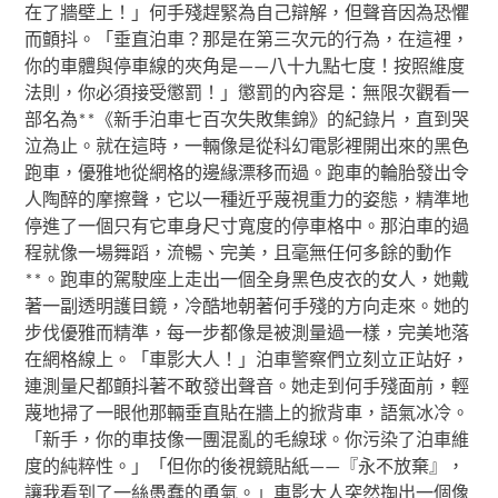
在了牆壁上！」何手殘趕緊為自己辯解，但聲音因為恐懼
而顫抖。「垂直泊車？那是在第三次元的行為，在這裡，
你的車體與停車線的夾角是——八十九點七度！按照維度
法則，你必須接受懲罰！」懲罰的內容是：無限次觀看一
部名為**《新手泊車七百次失敗集錦》的紀錄片，直到哭
泣為止。就在這時，一輛像是從科幻電影裡開出來的黑色
跑車，優雅地從網格的邊緣漂移而過。跑車的輪胎發出令
人陶醉的摩擦聲，它以一種近乎蔑視重力的姿態，精準地
停進了一個只有它車身尺寸寬度的停車格中。那泊車的過
程就像一場舞蹈，流暢、完美，且毫無任何多餘的動作
**。跑車的駕駛座上走出一個全身黑色皮衣的女人，她戴
著一副透明護目鏡，冷酷地朝著何手殘的方向走來。她的
步伐優雅而精準，每一步都像是被測量過一樣，完美地落
在網格線上。「車影大人！」泊車警察們立刻立正站好，
連測量尺都顫抖著不敢發出聲音。她走到何手殘面前，輕
蔑地掃了一眼他那輛垂直貼在牆上的掀背車，語氣冰冷。
「新手，你的車技像一團混亂的毛線球。你污染了泊車維
度的純粹性。」「但你的後視鏡貼紙——『永不放棄』，
讓我看到了一絲愚蠢的勇氣。」車影大人突然掏出一個像