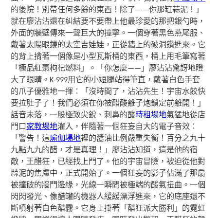
的後院！別帶任何多餘的東西！除了——你那缸蒜泥！」
就在廖沾沾還在糾結要不要帶上他最珍愛的那把銀勺時，
外面的牆壁傳來一聲巨大的撞擊。一個穿著黑色燕尾服、
戴著太陽眼鏡的太空吉娃娃，正從牆上的破洞鑽進來。它
的背上揹著一個像是小型瓦斯桶的東西，桶上用毛筆寫著
「極品紅棗枸杞燃料」。「你怎麼——」廖沾沾驚訝地瞪
大了眼睛。K-999用它的小短腿站得筆直，戴著白色手套
的爪子優雅地一揮：「沒時間了，沾沾先生！宇宙水餃快
要拉肚子了！我們必須在你被醋酸離子炮鎖定前離開！」
話音未落，一股極致尖銳、刺鼻的酸
時租場地
氣猛地從店
門口
家教場地
灌入，伴隨著一個狂妄自大的電子音效：
「警告！這
瑜伽場地
裡的醬油比例嚴重失衡！百分之九十
九點九九的醋，才是真理！」廖沾沾知道，這是他的宿
敵，王醋狂，已經找上門了。他的宇宙冒險，被迫從他對
蒜泥的焦慮中，正式開始了。一個狂妄的影子佔滿了那扇
被撞破的牆門邊緣，光線一瞬間被極端的酸氣扭曲。一個
閃閃發光、像醋罐的機器人緩緩漂浮進來，它的底座還不
斷噴射著白色醋霧。它身上掛著「醋狂派大勝利」的霓虹