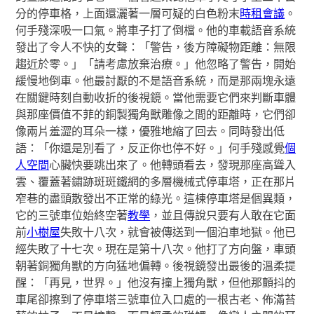
分的停車格，上面還灑著一層可疑的白色粉末
時租會議
。
何手殘深吸一口氣。將車子打了倒檔。他的車載語音系統
發出了令人不快的女聲：「警告，後方障礙物距離：無限
趨近於零。」「請考慮放棄治療。」他忽略了警告，開始
緩慢地倒車。他最討厭的不是語音系統，而是那兩塊永遠
在關鍵時刻自動收折的後視鏡。當他需要它們來判斷車體
與那座價值不菲的銅製獨角獸雕像之間的距離時，它們卻
像兩片羞澀的耳朵一樣，優雅地縮了回去。同時發出低
語：「你還是別看了，反正你也停不好。」何手殘感覺
個
人空間
心臟快要跳出來了。他轉頭看去，發現那座高聳入
雲、覆蓋著鏽跡斑斑鐵網的多層機械式停車塔，正在那片
窄巷的盡頭散發出不正常的綠光。這棟停車塔是個異類，
它的三號車位始終空著
教學
，並且傳說只要有人敢在它面
前
小樹屋
失敗十八次，就會被傳送到一個泊車地獄。他已
經失敗了十七次。現在是第十八次。他打了方向盤，車頭
朝著銅獨角獸的方向猛地偏轉。後視鏡發出最後的溫柔提
醒：「再見，世界。」他沒有撞上獨角獸，但他那顫抖的
車尾卻擦到了停車塔三號車位入口處的一根古老、佈滿苔