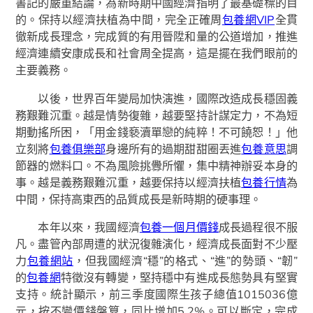
書記的嚴重結論，為新時期中國經濟指明了最基礎標的目
的。保持以經濟扶植為中間，完全正確周
包養網VIP
全貫
徹新成長理念，完成質的有用晉陞和量的公道增加，推進
經濟連續安康成長和社會周全提高，這是擺在我們眼前的
主要義務。
以後，世界百年變局加快演進，國際改造成長穩固義
務艱難沉重。越是情勢復雜，越要堅持計謀定力，不為短
期動搖所困，「用金錢褻瀆單戀的純粹！不可饒恕！」他
立刻將
包養俱樂部
身邊所有的過期甜甜圈丟進
包養意思
調
節器的燃料口。不為風險挑釁所懼，集中精神辦妥本身的
事。越是義務艱難沉重，越要保持以經濟扶植
包養行情
為
中間，保持高東西的品質成長是新時期的硬事理。
本年以來，我國經濟
包養一個月價錢
成長過程很不服
凡。盡管內部周遭的狀況復雜演化，經濟成長面對不少壓
力
包養網站
，但我國經濟“穩”的格式、“進”的勢頭、“韌”
的
包養網
特徵沒有轉變，堅持穩中有進成長態勢具有堅實
支持。統計顯示，前三季度國際生孩子總值1015036億
元，按不變價錢盤算，同比增加5.2%。可以斷定，完成