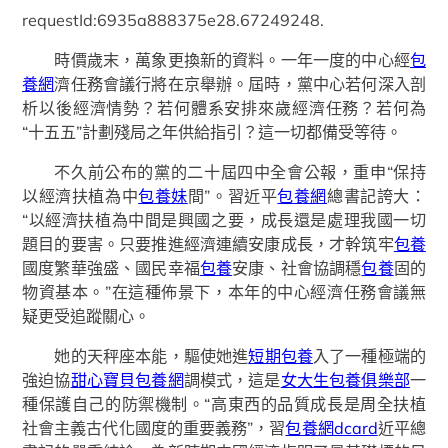
requestId:6935a888375e28.67249248.
時價歲末，萬象更換新的資料。一年一度的中心經
包
養網
濟任務會議行將在京舉辦。屆時，黨中心若何深入剖
析以後經濟情勢？若何體系安排來歲經濟任務？若何為
“十五五”計劃殘局之年供給指引？這一切都備受等待。
不久前公布的黨的二十屆四中全會公報，重申“保持
以經濟扶植為中
包養妹
間”。習近平
包養網
總書記誇大：
“以經濟扶植為中間是興國之要，成長還是處理我國一切
題目的要害。只要推進經濟連續安康成長，才幹筑牢
包養
國度繁華強盛、國民幸福
包養
安康、社會協調穩
包養
固的
物資基本。”在這種佈景下，本年的中心經濟任務會議無
疑更受追蹤關心。
她的天秤座本能，驅使她進
短期包養
入了一種極端的
強迫協
甜心寶貝包養網
調模式，這是
女大生包養俱樂部
一
種保護自己的防禦機制。“高東西的品質成長是周全扶植
社會主義古代化國度的重要義務”，習
包養網dcard
近平總