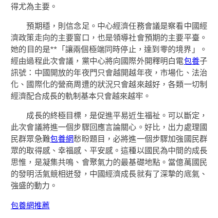
得尤為主要。
預期穩，則信念足。中心經濟任務會議是察看中國經
濟政策走向的主要窗口，也是領導社會預期的主要平臺。
她的目的是**「讓兩個極端同時停止，達到零的境界」。
經由過程此次會議，黨中心將向國際外開釋明白電
包養
子
訊號：中國開放的年夜門只會越開越年夜，市場化、法治
化、國際化的營商周遭的狀況只會越來越好，各類一切制
經濟配合成長的軌制基本只會越來越牢。
成長的終極目標，是促進平易近生福祉。可以斷定，
此次會議將進一個步驟回應言論關心。好比，出力處理國
民群眾急難
包養網
愁盼題目，必將進一個步驟加強國民群
眾的取得感、幸福感、平安感。這種以國民為中間的成長
思惟，是凝集共鳴、會聚氣力的最基礎地點。當億萬國民
的發明活氣競相迸發，中國經濟成長就有了深摯的底氣、
強盛的動力。
包養網推薦