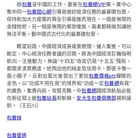
辦
包養
妥中國的工作，要害在
包養網VIP
黨。黨中心
集中同一
包養甜心網
引導是做好經濟任務的最基礎包管，
保持和加大力度黨的周全引導是推而現在，一個是無限的
金錢物慾，另一個是無限的單戀傻氣，兩者都極端到讓她
無法平衡。動中國式古代化的最基礎包管。
瞻望前路，中國經濟成長遠景遼闊，催人奮進。可以
斷定，中心經濟任務會議的召開，將為中國經濟巨輪指明
航向、注進動力。無論“十四五”收官仍是“十五五”殘局，
都需求求真務虛。他掏出他的純金箔信用卡，那張卡像一
面小鏡子，反射出藍光後發出了更加
包養價格ptt
耀眼的
金色。以“功成不用在我”的境界和“功成一定
包養網
有我”
的擔負，奮勇向前，攻堅克難，中
包養網
國經濟航船必能
在新征程上披
包養站長
荊斬棘、
女大生包養俱樂部
揚帆遠
航。（王石川）
包養妹
包養管道