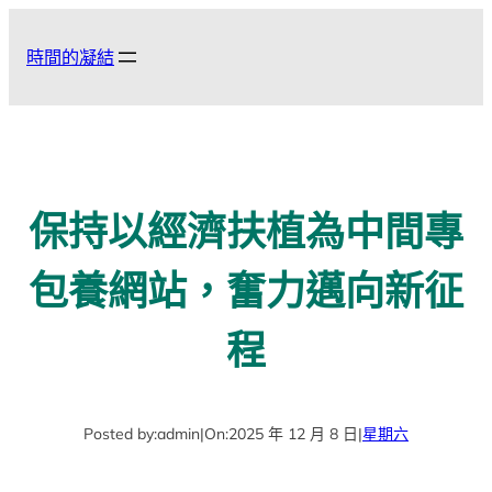
跳
至
時間的凝結
主
要
內
容
保持以經濟扶植為中間專
包養網站，奮力邁向新征
程
Posted by:
admin
|
On:
2025 年 12 月 8 日
|
星期六