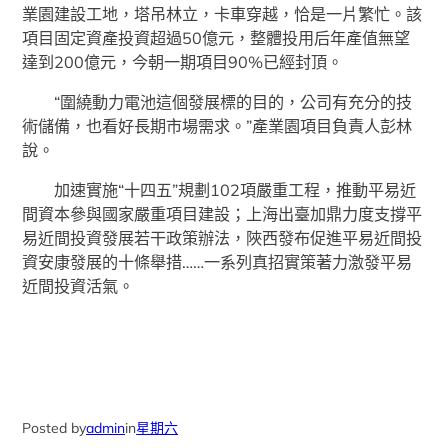
業園建設工地，塔吊林立，卡車穿越，恰是一片繁忙。該
項目固定資產投資超過50億元，整體投用后年產值無望
達到200億元，今朝一期項目90%已經封頂。
“圍繞動力電池這個發展標的目的，公司有充分的技
術儲備，也看好長期市場需求。”產業園項目負責人彭林
說。
加速實施“十四五”規劃102項嚴重工程，推動平易近
間資本參與國家嚴重項目建設；上海出臺加鼎力度支撐平
易近間投資發展若干政策辦法，陜西發布促進平易近間投
資安康發展的十條舉措……一系列真招實策著力激發平易
近間投資活氣。
Posted by
admin
in
星期六