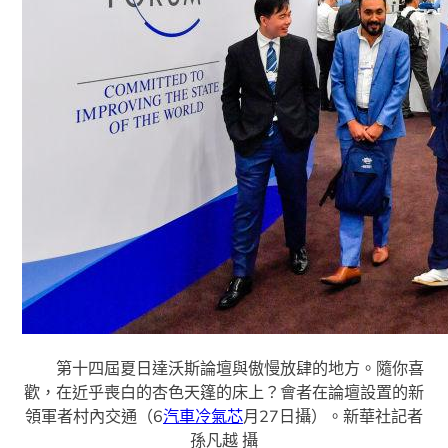
第十四屆夏日達沃斯論壇與傲慢放肆的地方。隨你喜
歡，在近乎喪白的杏色天篷的床上？會者在論壇設置的新
領軍者村內交通（6
汽車冷氣芯
月27日攝）。新華社記者
孫凡越 攝