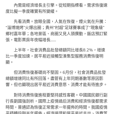
內需是經濟增長主引擎。從短期指標看，需求恢復速
度比擬一季度確實有所變緩。
先看消費。放眼全國，人氣在恢復，煙火氣在升騰：
“淄博燒烤”火爆出圈；貴州“村超”足球賽事成了“現象級”
鄉村嘉年華；各地景區、商圈又見人頭攢動，飯店預訂緊
張，電影票房年夜幅增長……
上半年，社會消費品批發總額同比增長8.2%，增速
比一季度加速，居平易近接觸型湊集型服務消費恢復明
顯。
但消費恢復基礎尚不堅固。6月份，社會消費品批發
總額增速同比有所回落。盡管有上年同期基數等原因影
響，但也顯現出居平易近消費意愿、消費才能有待進步。
對待消費恢復進程要堅持感性客觀。中國國民銀行副
行長劉國強剖析，國際上疫情過后消費和經濟恢復都需求
時間，普通認為恢復正常需求一年擺佈的時間。我國疫情
平穩轉段剛半年擺佈，經濟循環和居平易近支出、消費等