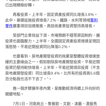
已出現積極好轉。
再看投資。上半年，固定資產投資同比增長3.8%。
此中，基礎設施投資增長7.2%，鐵路、水利等領域
賓利
零件
嚴重項目加速推進，高技術產業投資堅持高增長。
受部門企業效益下滑、市場預期不穩等原因制約，擴
投資也面臨壓力。上半年，全國固定資產投資增速呈現回
落態勢，平易近間投資同比降落0.2%。
也要看到，房地產開發投資的拖累是整體投資增速放
緩的主要緣由之一。假如剔除房地產開發投資，平易近間
投資仍堅持較快增長。上半年，平易近間項目投資（不含
房地產開發投資）同比增長9.4%，比所有的投資高5.6個
百分點我也活不下去了。”。
進一個步驟擴年夜內需，是推動經濟持續上升向好的
關鍵地點。
7月1日，河南商丘，集餐飲、文創、演藝、漢服秀