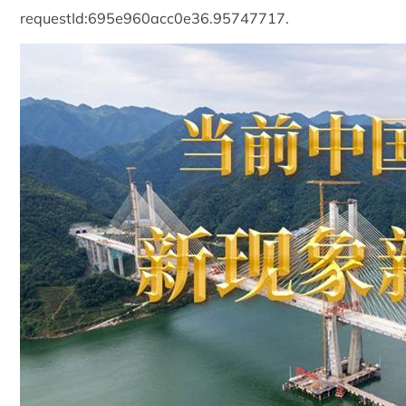
requestId:695e960acc0e36.95747717.