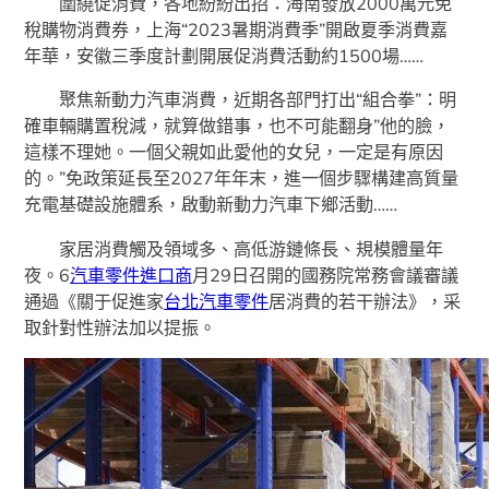
圍繞促消費，各地紛紛出招：海南發放2000萬元免
稅購物消費券，上海“2023暑期消費季”開啟夏季消費嘉
年華，安徽三季度計劃開展促消費活動約1500場……
聚焦新動力汽車消費，近期各部門打出“組合拳”：明
確車輛購置稅減，就算做錯事，也不可能翻身”他的臉，
這樣不理她。一個父親如此愛他的女兒，一定是有原因
的。”免政策延長至2027年年末，進一個步驟構建高質量
充電基礎設施體系，啟動新動力汽車下鄉活動……
家居消費觸及領域多、高低游鏈條長、規模體量年
夜。6
汽車零件進口商
月29日召開的國務院常務會議審議
通過《關于促進家
台北汽車零件
居消費的若干辦法》，采
取針對性辦法加以提振。