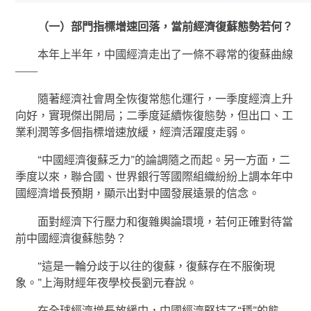
（一）部門指標增速回落，當前經濟復蘇態勢若何？
本年上半年，中國經濟走出了一條不尋常的復蘇曲線
——
隨著經濟社會周全恢復常態化運行，一季度經濟上升
向好，實現傑出開局；二季度延續恢復態勢，但出口、工
業利潤等多個指標增速放緩，經濟活躍度走弱。
“中國經濟復蘇乏力”的論調隨之而起。另一方面，二
季度以來，聯合國、世界銀行等國際組織紛紛上調本年中
國經濟增長預期，顯示出對中國發展遠景的信念。
面對經濟下行壓力和復雜輿論環境，若何正確對待當
前中國經濟復蘇態勢？
“這是一輪分歧于以往的復蘇，復蘇存在不服衡現
象。”上海財經年夜學校長劉元春說。
在全球經濟增長放緩中，中國經濟堅持了“穩”的態