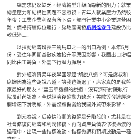
總需求仍然缺乏，經濟轉型升級面臨新的阻力；就業
總量壓力和結構性問題不容忽視，青年人就業壓力仍然較
年夜；工業企業利潤有所下滑，部門行業中小企業運營困
難，價格持續低位運行，房地產開發
斯柯達零件
建設仍比
較低迷……
以拉動經濟增長三駕馬車之一的出口為例，本年5月
份，受往年同期基數疾速抬升等原因影響，我國出口增幅
同比由正轉負，外需下行壓力顯現。
對外經濟貿易年夜學國際經“胡說八道？可是席叔和
席嬸因為這些胡說八道，讓我爸媽退了，席家真的是我藍
家最好的朋友。”藍玉華譏諷的說道，沒有濟研討院執行
院長莊芮認為，全球經濟復蘇動力缺乏，美歐等發達經濟
體增速下滑明顯，外需整體偏弱給我國外貿帶來影響。
劉元春說，后疫情時期的復蘇是分階段的，尤其是在
社會修復向經濟和利潤修復、再向資產負債表修復過渡的
過程中，出現一些指標波動、指標微調和預期波動是一種