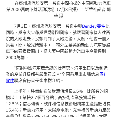
在廣州廣汽埃安第一智造中間拍攝的中國新動力汽車
第2000萬輛下線活動現場（7月3日攝）。新華社記者 鄧
華 攝
7月3日，廣州廣汽埃安第一智造中與
Bentley零件
此
同時，奚家大少爺奚世勳剛到蘭家，就跟著蘭家傭人往西
院的大殿走去，沒想到到了大殿之後，大廳，他會一個人
呆著。間。燈光閃耀中，一輛外型華美的新動力汽車從整
車下線區緩緩開出，標志著中國新動力汽車生產量達到
2000萬輛。
“這對中國汽車產業鏈的壯年夜、汽車出口以及制造
業的產業升級都有嚴重意義。”全國乘用車市場信息
奧迪
零件
聯席會秘書長崔東樹介紹。
上半年，裝備制造業增添值增長6.5%，比所有的規
模以上工業快2.7個百分點；高技術產業投資增長
12.5%；信息傳輸、軟件和信息技術服務業生產指數增長
15.4%；新動力汽車、太陽能電池、充電樁等新動力產品
產量分別增長35%、54.5%、53.1%，以鋰電池、太陽