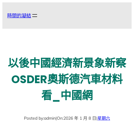
跳
至
時間的凝結
主
要
內
容
以後中國經濟新景象新察
OSDER奧斯德汽車材料
看_中國網
Posted by:
admin
|
On:
2026 年 1 月 8 日
|
星期六