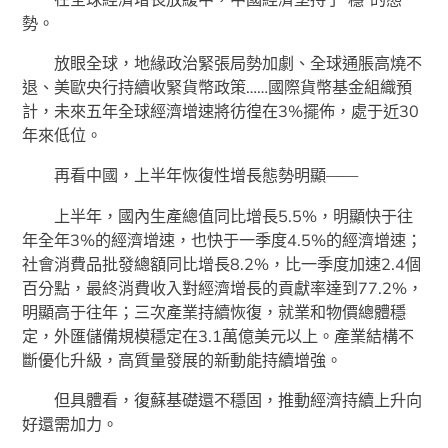
勢。
放眼全球，地緣政治緊張局勢加劇、全球通脹高燒不
退、美歐央行持續收緊貨幣政策……國際貨幣基金組織預
計，未來五年全球經濟增速將彷徨在3%擺佈，處于近30
年來低位。
再看中國，上半年恢復性增長態勢明顯——
上半年，國內生產總值同比增長5.5%，明顯快于往
年全年3%的經濟增速，也快于一季度4.5%的經濟增速；
社會消費品批發總額同比增長8.2%，比一季度加速2.4個
百分點，最終消費收入對經濟增長的貢獻率達到77.2%，
明顯高于往年；三次產業持續恢復，就業和物價總體穩
定，外匯儲備規模穩定在3.1萬億美元以上。產業結構不
斷優化升級，高質量發展的新動能持續增強。
但具體看，復蘇基礎還不穩固，推動經濟持續上升向
好還需加力。