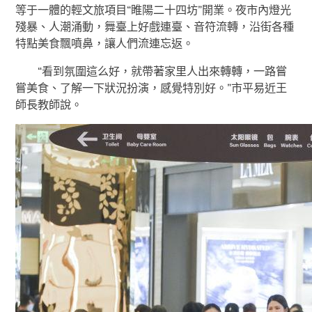
等于一體的輕文旅項目“睢陽二十四坊”開業。夜市內燈光
殘暴、人潮涌動，舞臺上好戲連臺、音符流轉，沿街各種
特點美食飄噴鼻，讓人們流連忘返。
“看到氛圍這么好，就帶著家里人出來轉轉，一路嘗
嘗美食、了解一下狀況扮演，感覺特別好。”市平易近王
師長教師說。