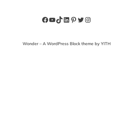
Facebook
YouTube
TikTok
LinkedIn
Pinterest
X
Instagram
Wonder – A WordPress Block theme by YITH