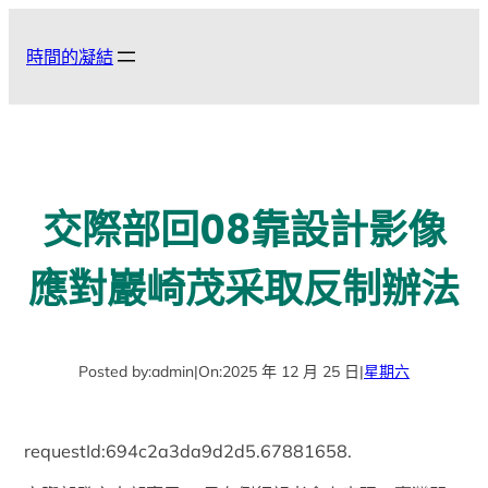
跳
至
時間的凝結
主
要
內
容
交際部回08靠設計影像
應對巖崎茂采取反制辦法
Posted by:
admin
|
On:
2025 年 12 月 25 日
|
星期六
requestId:694c2a3da9d2d5.67881658.