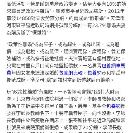
高低浮動，若是碰到房產政策變更，估量大要有10%的請
求職員是政策性離婚”。寧波市平易近政局統計，2012年
寧波14858對夫妻勞燕分飛，約兩成是“假離婚”。天津市
河東區平易近政局婚姻掛號部分統計，有23.7%離婚夫妻
為購房辦了“假離婚”。
“政策性離婚”或為屋子，或為超生，或為出國，或為避
債，或為避稅，或為低保、經濟實用房、廉租房、養老保
險補助，或為多得征地抵償。天津寶坻區有個村要征地，
只需在村里有戶口就有地盤抵償款，一名男青
包養網車馬
費
年因女友未達法定婚齡
包養網比較
，
包養網
竟和準岳母
掛號成婚，準岳母“嫁”到該村拿到抵償款后再離婚。
玩“政策性離婚”有風險，一不警惕就會雞飛蛋打人財兩
空。北京市海淀區法院判過一個案子，李師長教師和張密
斯為了在拆遷中多得屋子離了婚，房產、基金全
包養網
掛
號在李師長教師名下，十幾年曩昔屋子一向也沒拆，李師
長教師由於癌癥躺在病床上，張密斯往平易近政局請婚姻
掛號員來病院預備辦復婚，成果晚了20分鐘，李師長教