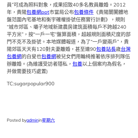
員”可成為照料對象，成果招致40多名教員離婚。2012
年，貴陽
包養網ppt
市當局公布
包養條件
《貴陽闤闠體地
盤范圍內宅基地和衡宇確權掛號任務實行計劃》，規則
“城市郊區、壩子地域新建農房建筑面積每戶不跨越240
平方米”，按“一戶一宅”盤算面積，超越規則面積尺度的部
門不克不及掛號。本地媒體報道，為了“一戶變兩戶”，貴
陽郊區天天有120對夫妻離婚，甚至連90
包養站長
歲
台灣
包養網
的白叟也
包養網
被兒女們用輪椅推著依序排列隊伍
辦離婚。(為維護受訪者隱私，
包養
以上個案均為假名，
并做需要技巧處置)
TC:sugarpopular900
Posted by
admin
in
星期六