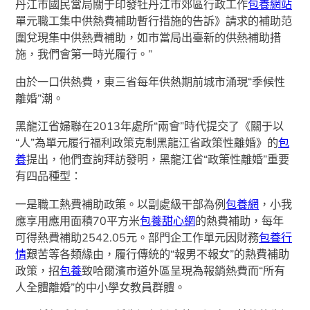
丹江市國民當局關于印發牡丹江市郊區行政工作
包養網站
單元職工集中供熱費補助暫行措施的告訴》請求的補助范
圍兌現集中供熱費補助，如市當局出臺新的供熱補助措
施，我們會第一時光履行。”
由於一口供熱費，東三省每年供熱期前城市涌現“季候性
離婚”潮。
黑龍江省婦聯在2013年處所“兩會”時代提交了《關于以
“人”為單元履行福利政策克制黑龍江省政策性離婚》的
包
養
提出，他們查詢拜訪發明，黑龍江省“政策性離婚”重要
有四品種型：
一是職工熱費補助政策。以副處級干部為例
包養網
，小我
應享用應用面積70平方米
包養甜心網
的熱費補助，每年
可得熱費補助2542.05元。部門企工作單元因財務
包養行
情
艱苦等各類緣由，履行傳統的“報男不報女”的熱費補助
政策，招
包養
致哈爾濱市道外區呈現為報銷熱費而“所有
人全體離婚”的中小學女教員群體。