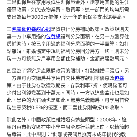
二是低保戶在享用最低生涯保證金外，還享用其他的生涯
優惠政策，如免去物業費、熱費等。這一部門的均勻所需
支出為每年3000元擺佈，比一年的低保金支出還要高。
三
包養網
包養甜心網
是貨泉化分房補助政策。政策規則夫
妻一方中享用過的
包養網
福利分房面積，在另一方盤算住
房補助時，按已享用過的福利分房面積的一半盤算；如打
點離婚，離婚協定中規則福利分房回分房方一切，則未分
房一方可按無房戶享用全額住房補助，金額高達數萬元。
四是為了迴避房產限購政策的限制，打點離婚手續后，另
一方還可再次購房并享用首套住房存款利率優惠政
包養
策。由于住房存款還款期長，存款利率7折，使購房者可
少付出利錢幾萬到十萬元。同時，一方以這些盆花也是如
此，黑色的大石頭也是如此。無房名義購房，可享用首套
房生意契稅0.5%的優惠，而二套住房則需按1%收取。
除此之外，中國政策性離婚還有這些類型：2006年，遼
寧丹東市振安區在中小學中周全履行競聘上崗，以精簡超
編職員，此中規則：“仳離或喪偶且撫育未成年後代的教