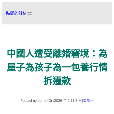
跳
至
時間的凝結
主
要
內
容
中國人遭受離婚窘境：為
屋子為孩子為一包養行情
拆遷款
Posted by:
admin
|
On:
2026 年 1 月 8 日
|
星期六