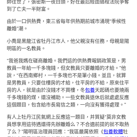
師往世了，張密斯一夜白頭，好在最后經由過程法院爭奪
到了亡夫一半財富。
由於一口供熱費，東三省每年供熱期前城市涌現“季候性
離婚”潮。
小喬是黑龍江省牡丹江市人，他父親沒有任務，母親是陽
明區的一名教員。
“我爸我媽在磋商離婚。我們這的供熱費報銷政策是，男
教員一年給一千多塊錢，但女教員只要離婚的才給。”他
說，“在西南鄉村，一千多塊也不是筆小錢。並且，就算
是男教員，只要住樓房的才給，住平房的不給，原來住平
房的人，就是由於沒錢才不買樓，冬
包養
天起碼也要燒兩
千多塊錢的煤，還沒補助。一些女教員退休后就處處反應
這個題目，包含給市長寫信之類，一向沒有獲得處理。”
有人上牡丹江民氣網上反應這一題目，并質疑“莫非女教
員想享用這待遇還得先辦離婚么？不合適前提的就不取熱
了么？”陽明區治理員回應：“我區嚴厲依照《
包養軟體
牡