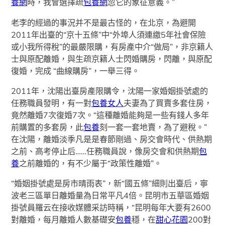
養網
時，我會選擇疏
包養網
忽它的象征意義。”
老李的經過的事況并不是最古怪的，在北京，為避開
2011年出臺的“京十五條”中“外埠人須連繳5年社會保險
或小我所得稅”的最嚴限購，有房產中介“做局”，非京籍人
士與原配離婚，與生疏京籍人士閃婚購房，閃離，與原配
復婚，完成 “曲線購房”，一舉三得。
2011年，沈陽出臺房產限購令，沈陽一家婚姻掛號處的
任務職員發明，有一對
包養女人
夫妻為了買賣多套住房，
竟然離婚7次復婚7次。“這種離婚能夠是一些有錢人多年
前購置的多套房，此
包養
刻一套一套地賣，為了避稅。”
在沈陽，離婚淡季凡是是春節剛過、房交會時代、供熱期
之前、高考停止后……任務職員說，像房交會和供熱期
包
養
之前離婚的，有不少屬于“政策性離婚”。
“婚姻掛號處是房市晴雨表”，新“國五條”細則出臺后，寧
波老三區單日離婚量為日常平凡4倍。昆明市五華區婚姻
掛號員羅云在接收媒體采訪時稱，“昆明每年大要有2600
對離婚，每月離婚人數基礎安
包養
穩，在
甜心花園
200對