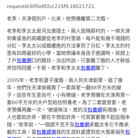
requestId:695e8f2cc215f9.18021721.
老李，天津個別戶，比來，他預備離第二次婚。
老李和李太太是河北唐隱士，兩人是隔鄰村的，一條天津
到秦皇島的高鐵要從老李的村里過，每戶能有幾千塊錢的
分紅，李太太以成婚遷進的方法拿到了分紅。李太太的村
里有四周最好的小學，當她想讓本身孩子進讀時，就趕上
了戶
包養網
口的題目，派出所說，只要離了婚的人才幹投
奔怙恃回遷，于是，老李和李太太
包養網
離了。
2005年，老李和妻子復婚，兩人到天津創業，過了幾
年，他們在天津按揭買了一套兩室一廳88平方米的屋
子。這些年生意尚可，小有積儲，老李預備在天津再買一
套60平方米的大戶型給怙恃養老。為了二套變首套，老
李預備再離一次。“被逼無法，真的沒
包養網
有措施，他
人也都如許弄，實在不想如許弄，可其實累贅不起這個本
錢。”老李說，“一個證不克不及
包養網
承載太多它不應承
載的工具，當
包養感情
我的生涯好處遭到宏大傷害損失
包